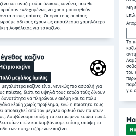
ζίνο και αναζητούμε άδικους κανόνες που θα
Μη 
ορούσαν ενδεχομένως να χρησιμοποιηθούν
Επιλ
άντια στους παίκτες. Οι όροι τους οποίους
ωρούμε άδικους έχουν ως αποτέλεσμα χαμηλότερο
Απο
ίκτη Ασφάλειας για το καζίνο.
Τα π
καζί
αντι
έγεθος καζίνο
Λαμβ
σοβα
Μέτριο καζίνο
του 
Πολύ μεγάλος όμιλος
περι
παρά
 μεγαλύτερα καζίνο είναι γενικώς πιο ασφαλή για
για 
υς παίκτες, διότι τα υψηλά τους έσοδα τούς δίνουν
 δυνατότητα να πληρώνουν ακόμη και τα πολύ
γάλα κέρδη χωρίς πρόβλημα, ενώ η ποιότητα τους
ει αποδειχθεί από τον μεγάλο αριθμό των παικτών
υς. Λαμβάνουμε υπόψη τα εκτιμώμενα έσοδα των 4
Μα
λευταίων ετών και λαμβάνουμε επίσης υπόψη τα
οδα των συσχετιζόμενων καζίνο.
No