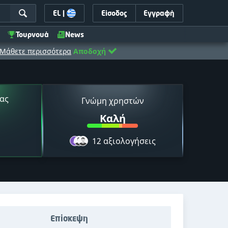
EL
|
Είσοδος
Εγγραφή
Τουρνουά
News
Μάθετε περισσότερα
Αποδοχή
ας
Γνώμη χρηστών
Καλή
12 αξιολογήσεις
Επίσκεψη