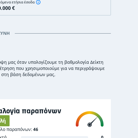
ουν τα μεγάλα κέρδη, ενώ τα μικρότερα
όμενα ετήσια έσοδα
0.000 €
αφέρετε να κερδίσετε ένα μεγάλο ποσό.
νο καζίνο
στη βάση δεδομένων μας, καθώς
αιτίας αυτών των παραπόνων, δώσαμε σε αυτό
ΣΎΝΗ
ίους οι
1.412
αφορούν συσχετιζόμενα καζίνο.
α τα παράπονα και τους αρνητικούς πόντους
όγησης.
όψη μας όταν υπολογίζουμε τη βαθμολογία Δείκτη
αξιολόγηση, μπορούμε συμπερασματικά να
 μέτρηση που χρησιμοποιούμε για να περιγράψουμε
νο στη βάση δεδομένων μας.
ίνο. Μπορείτε να περιμένετε ότι θα λάβετε
αν αποφασίσετε να παίξετε σε αυτό.
αλογία παραπόνων
λή
ολο παραπόνων:
46
χτά
0