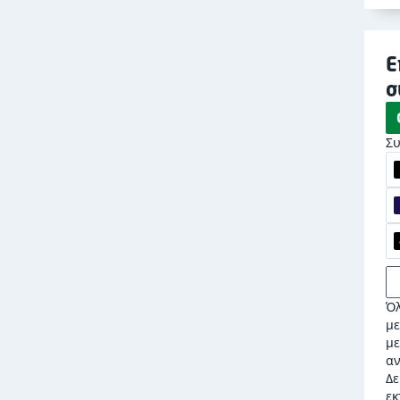
Ε
σ
Συ
Όλ
με
με
αν
Δε
εκ