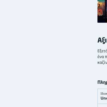
Αξ
Εξετ
ένα 
καζί
πελα
άλλο
παρα
Πληρ
παρα
Ιδιο
Σύμφ
Uno
μεγέ