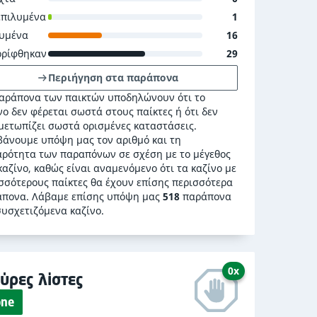
επιλυμένα
1
υμένα
16
ρρίφθηκαν
29
Περιήγηση στα παράπονα
αράπονα των παικτών υποδηλώνουν ότι το
νο δεν φέρεται σωστά στους παίκτες ή ότι δεν
μετωπίζει σωστά ορισμένες καταστάσεις.
άνουμε υπόψη μας τον αριθμό και τη
ρότητα των παραπόνων σε σχέση με το μέγεθος
καζίνο, καθώς είναι αναμενόμενο ότι τα καζίνο με
σσότερους παίκτες θα έχουν επίσης περισσότερα
πονα. Λάβαμε επίσης υπόψη μας
518
παράπονα
συσχετιζόμενα καζίνο.
0x
ύρες λίστες
ne