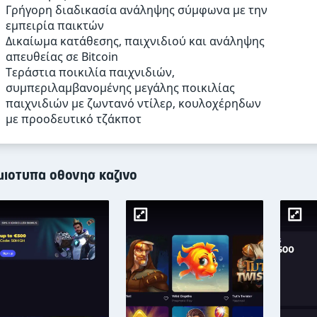
Γρήγορη διαδικασία ανάληψης σύμφωνα με την
εμπειρία παικτών
Δικαίωμα κατάθεσης, παιχνιδιού και ανάληψης
απευθείας σε Bitcoin
Τεράστια ποικιλία παιχνιδιών,
συμπεριλαμβανομένης μεγάλης ποικιλίας
παιχνιδιών με ζωντανό ντίλερ, κουλοχέρηδων
με προοδευτικό τζάκποτ
μιοτυπα οθονησ καζινο