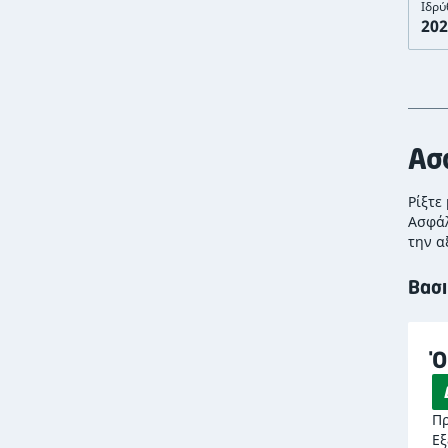
τα μ
Ιδρύ
202
καζί
Αυτή
και
3
το κ
Μπορ
Ασ
στο 
Ρίξτε
Με β
Ασφάλ
την α
πούμ
καλή
Βασι
Ό
Π
Εξ