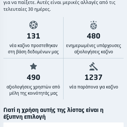
για να παίξετε. Αυτές είναι μερικές αλλαγές από τις
τελευταίες 30 ημέρες.
131
480
νέα καζίνο προστεθηκαν
ενημερωμένες υπάρχουσες
στη βάση δεδομένων μας
αξιολογήσεις καζίνο
490
1237
αξιολογήσεις χρηστών από
νέα παράπονα για καζίνο
μέλη της κοινότητάς μας
Γιατί η χρήση αυτής της λίστας είναι η
έξυπνη επιλογή