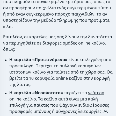
που πληρούν τα συγκεκριμένα κριτήριά σας, όπως το
αν προσφέρουν παιχνίδια ενός συγκεκριμένου τύπου
ή από έναν συγκεκριμένο πάροχο παιχνιδιών, το αν
υποστηρίζουν την μέθοδο πληρωμής που προτιμάτε,
κ.λπ.
Επιπλέον, οι καρτέλες μας σας δίνουν την δυνατότητα
να περιηγηθείτε σε διάφορες ομάδες online καζίνο,
όπως:
Η καρτέλα «Προτεινόμενα»
είναι επιλεγμένη από
προεπιλογή. Περιέχει τη συλλογή κορυφαίων
ιστότοπων καζίνο για παίκτες από τη χώρα σας. Θα
βρείτε τα 10 κορυφαία online καζίνο στην κορυφή
της λίστας.
Η καρτέλα «Νεοσύστατα»
περιέχει τα
νεότερα
online καζίνο
. Τα καζίνο αυτά είναι μια καλή
επιλογή για παίκτες που ψάχνουν ενδιαφέρουσες
προσφορές μπόνους ή σύγχρονες λειτουργίες. Αν