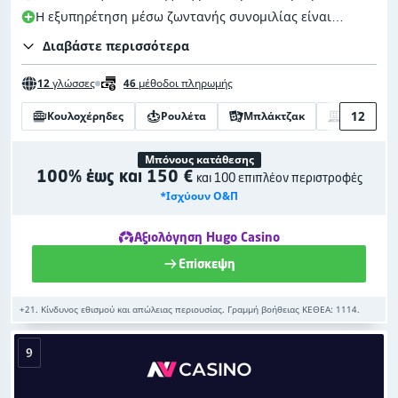
Η εξυπηρέτηση μέσω ζωντανής συνομιλίας είναι
διαθέσιμη 24 ώρες το 24ωρο, 7 ημέρες την εβδομάδα
Διαβάστε περισσότερα
12
γλώσσες
46
μέθοδοι πληρωμής
12
Κουλοχέρηδες
Ρουλέτα
Μπλάκτζακ
Βίντεο πό
Μπόνους κατάθεσης
100% έως και 150 €
και 100 επιπλέον περιστροφές
*Ισχύουν Ο&Π
Αξιολόγηση Hugo Casino
Επίσκεψη
+21. Κίνδυνος εθισμού και απώλειας περιουσίας. Γραμμή βοήθειας ΚΕΘΕΑ: 1114.
9