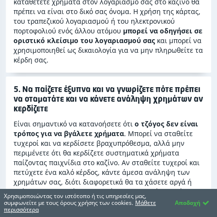
καταθέτετε χρήματα στον λογαριασμό σας στο καζίνο θα
πρέπει να είναι στο δικό σας όνομα. Η χρήση της κάρτας,
του τραπεζικού λογαριασμού ή του ηλεκτρονικού
πορτοφολιού ενός άλλου ατόμου
μπορεί να οδηγήσει σε
οριστικό κλείσιμο του λογαριασμού σας
και μπορεί να
χρησιμοποιηθεί ως δικαιολογία για να μην πληρωθείτε τα
κέρδη σας.
5. Να παίζετε έξυπνα και να γνωρίζετε πότε πρέπει
να σταματάτε και να κάνετε ανάληψη χρημάτων αν
κερδίζετε
Είναι σημαντικό να κατανοήσετε ότι
ο τζόγος δεν είναι
τρόπος για να βγάλετε χρήματα
. Μπορεί να σταθείτε
τυχεροί και να κερδίσετε βραχυπρόθεσμα, αλλά μην
περιμένετε ότι θα κερδίζετε συστηματικά χρήματα
παίζοντας παιχνίδια στο καζίνο. Αν σταθείτε τυχεροί και
πετύχετε ένα καλό κέρδος, κάντε άμεσα ανάληψη των
χρημάτων σας, διότι διαφορετικά θα τα χάσετε αργά ή
γρήγορα αν συνεχίσετε να παίζετε. Να θυμάστε επίσης
Χρησιμοποιώντας τον ιστότοπο ή τις υπηρεσίες μας,
ότι ο εθισμός στον τζόγο είναι σοβαρό πρόβλημα, οπότε
συμφωνείτε με τους όρους χρήσης των cookies.
Μάθετε
Αποδοχή
περισσότερα
να παίζετε με ασφάλεια και να
αναζητάτε βοήθεια αν