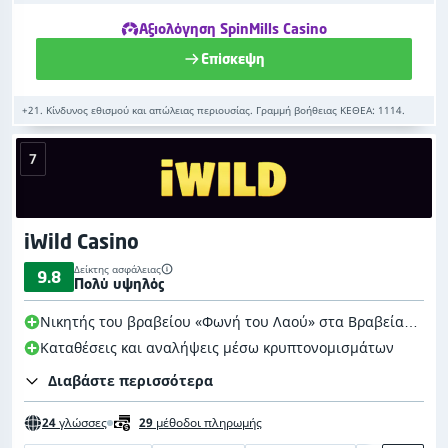
Αξιολόγηση SpinMills Casino
Επίσκεψη
+21. Κίνδυνος εθισμού και απώλειας περιουσίας. Γραμμή βοήθειας ΚΕΘΕΑ: 1114.
7
iWild Casino
Δείκτης ασφάλειας
9.8
Πολύ υψηλός
Νικητής του βραβείου «Φωνή του Λαού» στα Βραβεία
Casino Guru 2025
Καταθέσεις και αναλήψεις μέσω κρυπτονομισμάτων
Διαβάστε περισσότερα
24
γλώσσες
29
μέθοδοι πληρωμής