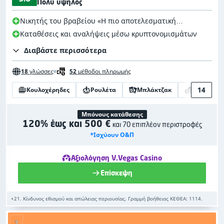
Πολύ υψηλός
Νικητής του βραβείου «Η πιο αποτελεσματική
διαχείριση παραπόνων» στα βραβεία Casino Guru 2025
Καταθέσεις και αναλήψεις μέσω κρυπτονομισμάτων
Διαβάστε περισσότερα
18
γλώσσες
52
μέθοδοι πληρωμής
14
Κουλοχέρηδες
Ρουλέτα
Μπλάκτζακ
Στοιχήματ
Μπόνους κατάθεσης
120% έως και 500 €
και 70 επιπλέον περιστροφές
*Ισχύουν Ο&Π
Αξιολόγηση V.Vegas Casino
Επίσκεψη
+21. Κίνδυνος εθισμού και απώλειας περιουσίας. Γραμμή βοήθειας ΚΕΘΕΑ: 1114.
2