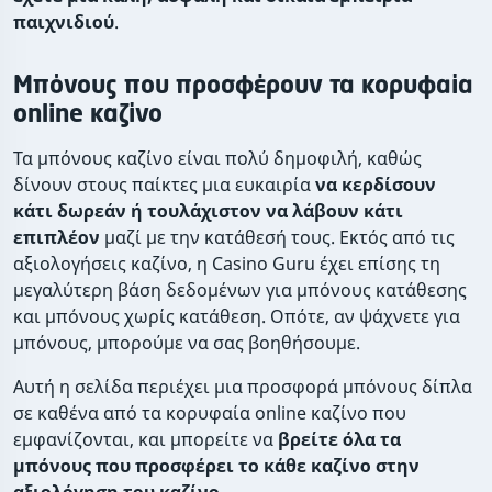
παιχνιδιού
.
Μπόνους που προσφέρουν τα κορυφαία
online καζίνο
Τα μπόνους καζίνο είναι πολύ δημοφιλή, καθώς
δίνουν στους παίκτες μια ευκαιρία
να κερδίσουν
κάτι δωρεάν ή τουλάχιστον να λάβουν κάτι
επιπλέον
μαζί με την κατάθεσή τους. Εκτός από τις
αξιολογήσεις καζίνο, η Casino Guru έχει επίσης τη
μεγαλύτερη βάση δεδομένων για μπόνους κατάθεσης
και μπόνους χωρίς κατάθεση. Οπότε, αν ψάχνετε για
μπόνους, μπορούμε να σας βοηθήσουμε.
Αυτή η σελίδα περιέχει μια προσφορά μπόνους δίπλα
σε καθένα από τα κορυφαία online καζίνο που
εμφανίζονται, και μπορείτε να
βρείτε όλα τα
μπόνους που προσφέρει το κάθε καζίνο στην
αξιολόγηση του καζίνο
.