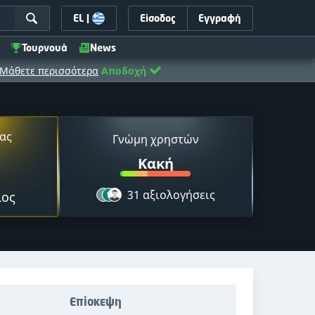
EL
|
Είσοδος
Εγγραφή
Τουρνουά
News
Μάθετε περισσότερα
Αποδοχή
ας
Γνώμη χρηστών
Κακή
31 αξιολογήσεις
ιος
Επίσκεψη