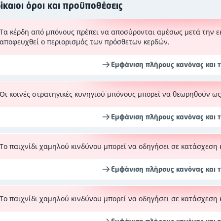
ίκαιοι όροι και προϋποθέσεις
Τα κέρδη από μπόνους πρέπει να αποσύρονται αμέσως μετά την ε
αποφευχθεί ο περιορισμός των πρόσθετων κερδών.
Εμφάνιση πλήρους κανόνας και 
Οι κοινές στρατηγικές κυνηγιού μπόνους μπορεί να θεωρηθούν 
Εμφάνιση πλήρους κανόνας και 
Το παιχνίδι χαμηλού κινδύνου μπορεί να οδηγήσει σε κατάσχεση
Εμφάνιση πλήρους κανόνας και 
Το παιχνίδι χαμηλού κινδύνου μπορεί να οδηγήσει σε κατάσχεση