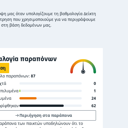
ίους οι
9.551
αφορούν συσχετιζόμενα καζίνο.
α τα παράπονα και τους αρνητικούς πόντους
όψη μας όταν υπολογίζουμε τη βαθμολογία Δείκτη
όγησης.
μέτρηση που χρησιμοποιούμε για να περιγράψουμε
νο στη βάση δεδομένων μας.
ενότητες στους Όρους και Προϋποθέσεις
παίκτες του καζίνο
. Οι συγκεκριμένοι
ποιο πρόβλημα, αν αποφασίσετε να
αλογία παραπόνων
. Για αυτόν τον λόγο, σας συμβουλεύουμε
ση
ετε τουλάχιστον ιδιαίτερη προσοχή στους
ολο παραπόνων:
87
ε να παίξετε σε αυτό.
χτά
0
επιλυμένα
1
υμένα
24
η ασφαλείας κάτω από τον μέσο όρο. Αυτό
ρρίφθηκαν
62
ορισμένα αρνητικά χαρακτηριστικά εξαιτίας των
νο για παιχνίδι.
Περιήγηση στα παράπονα
αράπονα των παικτών υποδηλώνουν ότι το