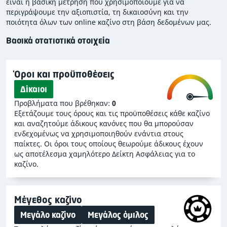
μεγάλο ποσό.
είναι η βασική μέτρηση που χρησιμοποιούμε για να
περιγράψουμε την αξιοπιστία, τη δικαιοσύνη και την
Αυτή τη στιγμή, έχουμε
0 άμεσα παράπονα για το
ποιότητα όλων των online καζίνο στη βάση δεδομένων μας.
συγκεκριμένο καζίνο
στη βάση δεδομένων μας,
Βασικά στατιστικά στοιχεία
καθώς και
2 παράπονα για κάποια άλλα
συσχετιζόμενα καζίνο
. Εξαιτίας αυτών των
παραπόνων, δώσαμε σε αυτό το καζίνο
21
Όροι και προϋποθέσεις
αρνητικούς πόντους συνολικά
, από τους οποίους οι
Δίκαιοι
21
αφορούν συσχετιζόμενα καζίνο. Μπορείτε να
Προβλήματα που βρέθηκαν:
0
βρείτε περισσότερες πληροφορίες σχετικά με όλα τα
Εξετάζουμε τους όρους και τις προϋποθέσεις κάθε καζίνο
παράπονα και τους αρνητικούς πόντους στο τμήμα
και αναζητούμε άδικους κανόνες που θα μπορούσαν
«Επεξήγηση του Δείκτη ασφάλειας» αυτής της
ενδεχομένως να χρησιμοποιηθούν ενάντια στους
αξιολόγησης.
παίκτες. Οι όροι τους οποίους θεωρούμε άδικους έχουν
ως αποτέλεσμα χαμηλότερο Δείκτη Ασφάλειας για το
Με βάση όλες τις πληροφορίες που αναφέραμε σε
καζίνο.
αυτήν την αξιολόγηση και τον πολύ υψηλό Δείκτη
ασφάλειας αυτού του καζίνο, μπορούμε
συμπερασματικά να πούμε ότι το Winnerz Casino είναι
Μέγεθος καζίνο
ένα εξαιρετικό καζίνο για παιχνίδι. Αν ψάχνετε για ένα
Μεγάλο καζίνο
Μεγάλος όμιλος
ιδανικό online καζίνο, σας προτείνουμε να δοκιμάσετε