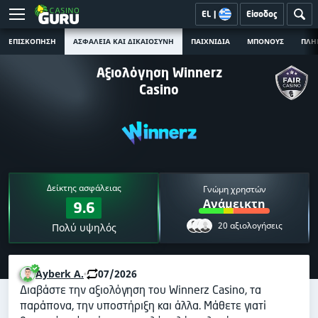
EL
|
Είσοδος
ΕΠΙΣΚΌΠΗΣΗ
ΑΣΦΆΛΕΙΑ ΚΑΙ ΔΙΚΑΙΟΣΎΝΗ
ΠΑΙΧΝΊΔΙΑ
ΜΠΌΝΟΥΣ
ΠΛΗ
Αξιολόγηση Winnerz
Casino
Δείκτης ασφάλειας
Γνώμη χρηστών
Ανάμεικτη
9.6
20 αξιολογήσεις
Πολύ υψηλός
Ayberk A.
07/2026
Διαβάστε την αξιολόγηση του Winnerz Casino, τα
παράπονα, την υποστήριξη και άλλα. Μάθετε γιατί