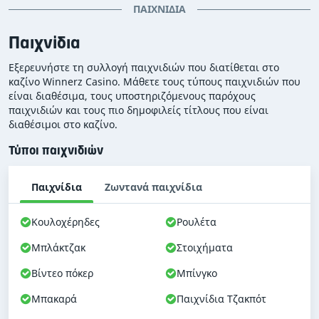
ΠΑΙΧΝΊΔΙΑ
Παιχνίδια
Εξερευνήστε τη συλλογή παιχνιδιών που διατίθεται στο
καζίνο Winnerz Casino. Μάθετε τους τύπους παιχνιδιών που
είναι διαθέσιμα, τους υποστηριζόμενους παρόχους
παιχνιδιών και τους πιο δημοφιλείς τίτλους που είναι
διαθέσιμοι στο καζίνο.
Τύποι παιχνιδιών
Παιχνίδια
Ζωντανά παιχνίδια
Κουλοχέρηδες
Ρουλέτα
Μπλάκτζακ
Στοιχήματα
Βίντεο πόκερ
Μπίνγκο
Μπακαρά
Παιχνίδια Τζακπότ