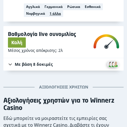
Αγγλικά
Γερμανικά
Ρώσικα
Εσθονικά
Νορβηγικά
1 άλλα
Βαθμολογία live συνομιλίας
Καλή
Μέσος χρόνος απόκρισης: 2λ
Με βάση
8
δοκιμές
ΑΞΙΟΛΟΓΉΣΕΙΣ ΧΡΗΣΤΏΝ
Αξιολογήσεις χρηστών για το Winnerz
Casino
Εδώ μπορείτε να μοιραστείτε τις εμπειρίες σας
σχετικά με το Winnerz Casino. Διαβάστε τι έχουν