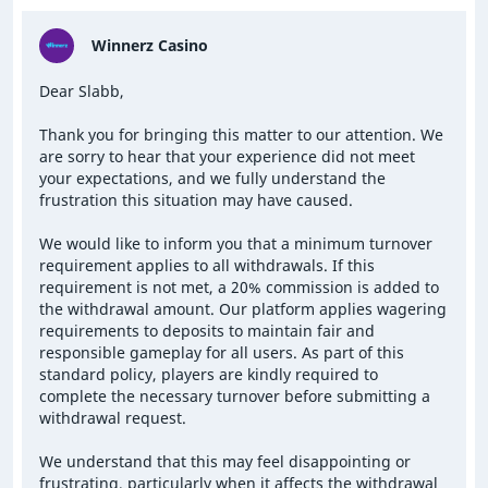
Winnerz Casino
Dear Slabb,
Thank you for bringing this matter to our attention. We
are sorry to hear that your experience did not meet
your expectations, and we fully understand the
frustration this situation may have caused.
We would like to inform you that a minimum turnover
requirement applies to all withdrawals. If this
requirement is not met, a 20% commission is added to
the withdrawal amount. Our platform applies wagering
requirements to deposits to maintain fair and
responsible gameplay for all users. As part of this
standard policy, players are kindly required to
complete the necessary turnover before submitting a
withdrawal request.
We understand that this may feel disappointing or
frustrating, particularly when it affects the withdrawal