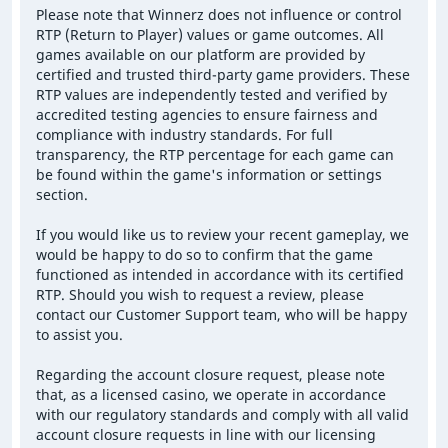
Please note that Winnerz does not influence or control
κέρδη τους.
RTP (Return to Player) values or game outcomes. All
games available on our platform are provided by
certified and trusted third-party game providers. These
RTP values are independently tested and verified by
accredited testing agencies to ensure fairness and
compliance with industry standards. For full
transparency, the RTP percentage for each game can
be found within the game's information or settings
section.
If you would like us to review your recent gameplay, we
would be happy to do so to confirm that the game
functioned as intended in accordance with its certified
RTP. Should you wish to request a review, please
contact our Customer Support team, who will be happy
to assist you.
Regarding the account closure request, please note
that, as a licensed casino, we operate in accordance
with our regulatory standards and comply with all valid
account closure requests in line with our licensing