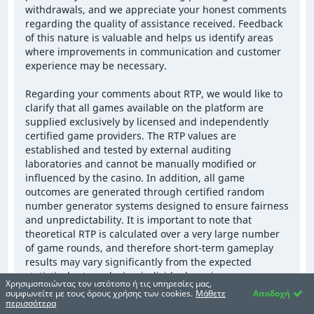
withdrawals, and we appreciate your honest comments
regarding the quality of assistance received. Feedback
of this nature is valuable and helps us identify areas
where improvements in communication and customer
experience may be necessary.
Regarding your comments about RTP, we would like to
clarify that all games available on the platform are
supplied exclusively by licensed and independently
certified game providers. The RTP values are
established and tested by external auditing
laboratories and cannot be manually modified or
influenced by the casino. In addition, all game
outcomes are generated through certified random
number generator systems designed to ensure fairness
and unpredictability. It is important to note that
theoretical RTP is calculated over a very large number
of game rounds, and therefore short-term gameplay
results may vary significantly from the expected
statistical return during individual sessions.
Χρησιμοποιώντας τον ιστότοπο ή τις υπηρεσίες μας,
συμφωνείτε με τους όρους χρήσης των cookies.
Μάθετε
Αποδοχή
We appreciate you sharing your experience publicly
περισσότερα