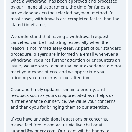
Once a withdrawal has been approved and processed
by our Financial Department, the time for funds to
arrive depends on the selected payment method. In
most cases, withdrawals are completed faster than the
stated timeframe.
We understand that having a withdrawal request
cancelled can be frustrating, especially when the
reason is not immediately clear. As part of our standard
procedure, players are informed via email whenever a
withdrawal requires further attention or encounters an
issue. We are sorry to hear that your experience did not
meet your expectations, and we appreciate you
bringing your concerns to our attention.
Clear and timely updates remain a priority, and
feedback such as yours is appreciated as it helps us
further enhance our service. We value your concerns
and thank you for bringing them to our attention.
If you have any additional questions or concerns,
please feel free to contact us via live chat or at
support@winnerz.com
. Our team will be happy to