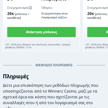
Στοιχηματισμός
Οδηγίες
Στοιχηματισμό
20x
20x
Ενεργοποίηση στον
(μπόνους +
(μπόνους
λογαριασμό καζίνο
κατάθεση)
κατάθεση)
Απόκτηση μπόνους
Α
+21. Κίνδυνος εθισμού και απώλειας περιουσίας. Γραμμή
+21. Κίνδυνος εθισ
βοήθειας ΚΕΘΕΑ: 1114.
βοήθειας ΚΕΘΕΑ: 1
ΜΈΘΟΔΟΙ ΠΛΗΡΩΜΉΣ
Πληρωμές
Δείτε μια επισκόπηση των μεθόδων πληρωμής που
υποστηρίζονται από το Winnerz Casino, μαζί με τα
σχετικά όρια και κόστη που σχετίζονται με τις
συναλλαγές στον ή από τον λογαριασμό σας στο