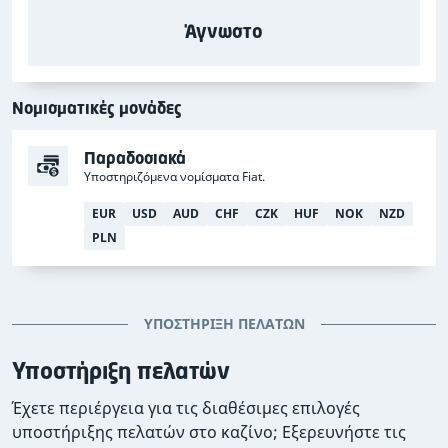
Άγνωστο
Νομισματικές μονάδες
Παραδοσιακά
Υποστηριζόμενα νομίσματα Fiat.
EUR
USD
AUD
CHF
CZK
HUF
NOK
NZD
PLN
ΥΠΟΣΤΉΡΙΞΗ ΠΕΛΑΤΏΝ
Υποστήριξη πελατών
Έχετε περιέργεια για τις διαθέσιμες επιλογές
υποστήριξης πελατών στο καζίνο; Εξερευνήστε τις