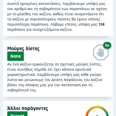
σωστά ορισμένες καταστάσεις. Λαμβάνουμε υπόψη μας
τον αριθμό και τη σοβαρότητα των παραπόνων σε σχέση
με το μέγεθος του καζίνο, καθώς είναι αναμενόμενο ότι
τα καζίνο με περισσότερους παίκτες θα έχουν επίσης
περισσότερα παράπονα. Λάβαμε επίσης υπόψη μας
158
παράπονα για συσχετιζόμενα καζίνο.
0x
Μαύρες λίστες
None
Αν ένα καζίνο εμφανίζεται σε σχετικές μαύρες λίστες,
είναι συνήθως σημάδι ότι έχει κάποια αρνητικά
χαρακτηριστικά. Λαμβάνουμε υπόψη μας κάθε μαύρη
λίστα και μειώνουμε τον Δείκτη Ασφάλειας του καζίνο
βάσει της άποψης μας για την κατάσταση και τη
σοβαρότητά της.
Άλλοι παράγοντες