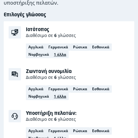
υποστήριξης πελατών.
Επιλογές γλώσσας
Ιστότοπος
Διαθέσιμο σε
6
γλώσσες
Αγγλικά
Γερμανικά
Ρώσικα
Εσθονικά
Νορβηγικά
1 άλλα
Ζωντανή συνομιλία
Διαθέσιμο σε
6
γλώσσες
Αγγλικά
Γερμανικά
Ρώσικα
Εσθονικά
Νορβηγικά
1 άλλα
Υποστήριξη πελατών:
Διαθέσιμο σε
6
γλώσσες
Αγγλικά
Γερμανικά
Ρώσικα
Εσθονικά