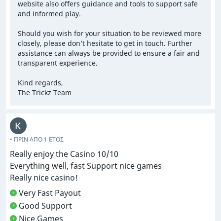
website also offers guidance and tools to support safe
and informed play.
Should you wish for your situation to be reviewed more
closely, please don’t hesitate to get in touch. Further
assistance can always be provided to ensure a fair and
transparent experience.
Kind regards,
The Trickz Team
• ΠΡΙΝ ΑΠΌ 1 ΈΤΟΣ
Really enjoy the Casino 10/10
Everything well, fast Support nice games
Really nice casino!
Very Fast Payout
Good Support
Nice Games