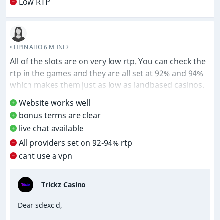
Low RTP
• ΠΡΙΝ ΑΠΌ 6 ΜΉΝΕΣ
All of the slots are on very low rtp. You can check the
rtp in the games and they are all set at 92% and 94%
which makes them just as low as landbased casinos.
Website works well
No online casino should have their rtp set this low.
bonus terms are clear
They have nowhere near the same costs as landbase
live chat available
casinos.
All providers set on 92-94% rtp
cant use a vpn
Wont be returning. 92% rtp you just get absolutely
fleeced on
Trickz Casino
Live chat is good
Dear sdexcid,
Cant use a vpn here