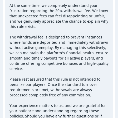
At the same time, we completely understand your
frustration regarding the 20% withdrawal fee. We know
that unexpected fees can feel disappointing or unfair,
and we genuinely appreciate the chance to explain why
this rule exists.
The withdrawal fee is designed to prevent instances
where funds are deposited and immediately withdrawn
without active gameplay. By managing this selectively,
we can maintain the platform's financial health, ensure
smooth and timely payouts for all active players, and
continue offering competitive bonuses and high-quality
service.
Please rest assured that this rule is not intended to
penalize our players. Once the standard turnover
requirements are met, withdrawals are always
processed completely free of any commission.
Your experience matters to us, and we are grateful for
your patience and understanding regarding these
policies. Should you have any further questions or if