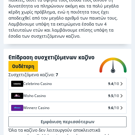
δυνατότητα να πληρώνουν ακόμη και τα πολύ μεγάλα
κέρδη χωρίς πρόβλημα, ενώ η ποιότητα τους έχει
αποδειχθεί από τον μεγάλο αριθμό των παικτών τους.
Λαμβάνουμε υπόψη τα εκτιμώμενα έσοδα των 4
τελευταίων ετών και λαμβάνουμε επίσης υπόψη τα
έσοδα των συσχετιζόμενων καζίνο.
Επίδραση συσχετιζόμενων καζίνο
Ουδέτερη
Συσχετιζόμενα καζίνο:
7
Celebrino Casino
9.4
/10
Wisho Casino
9.5
/10
Winnerz Casino
9.6
/10
Εμφάνιση περισσότερων
Όλα τα καζίνο δεν λειτουργούν αποκλειστικά