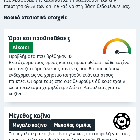
Αυτή τη στιγμή, έχουμε
0 άμεσα παράπονα για το
ποιότητα όλων των online καζίνο στη βάση δεδομένων μας.
συγκεκριμένο καζίνο
στη βάση δεδομένων μας,
Βασικά στατιστικά στοιχεία
καθώς και
2 παράπονα για κάποια άλλα
συσχετιζόμενα καζίνο
. Εξαιτίας αυτών των
παραπόνων, δώσαμε σε αυτό το καζίνο
21
Όροι και προϋποθέσεις
αρνητικούς πόντους συνολικά
, από τους οποίους οι
Δίκαιοι
21
αφορούν συσχετιζόμενα καζίνο. Μπορείτε να
Προβλήματα που βρέθηκαν:
0
βρείτε περισσότερες πληροφορίες σχετικά με όλα τα
Εξετάζουμε τους όρους και τις προϋποθέσεις κάθε καζίνο
παράπονα και τους αρνητικούς πόντους στο τμήμα
και αναζητούμε άδικους κανόνες που θα μπορούσαν
«Επεξήγηση του Δείκτη ασφάλειας» αυτής της
ενδεχομένως να χρησιμοποιηθούν ενάντια στους
αξιολόγησης.
παίκτες. Οι όροι τους οποίους θεωρούμε άδικους έχουν
ως αποτέλεσμα χαμηλότερο Δείκτη Ασφάλειας για το
Με βάση όλες τις πληροφορίες που αναφέραμε σε
καζίνο.
αυτήν την αξιολόγηση και τον πολύ υψηλό Δείκτη
ασφάλειας αυτού του καζίνο, μπορούμε
συμπερασματικά να πούμε ότι το Trickz Casino είναι
Μέγεθος καζίνο
ένα εξαιρετικό καζίνο για παιχνίδι. Αν ψάχνετε για ένα
Μεγάλο καζίνο
Μεγάλος όμιλος
ιδανικό online καζίνο, σας προτείνουμε να δοκιμάσετε
Τα μεγαλύτερα καζίνο είναι γενικώς πιο ασφαλή για τους
το συγκεκριμένο.
παίκτες, διότι τα υψηλά τους έσοδα τούς δίνουν τη