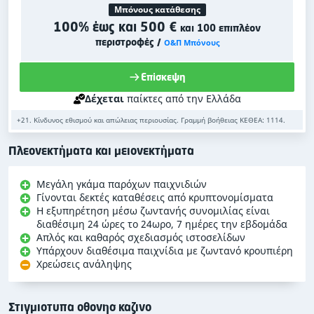
Μπόνους κατάθεσης
100% έως και 500 €
και 100 επιπλέον
περιστροφές
/
Ο&Π Μπόνους
Επίσκεψη
Δέχεται
παίκτες από την Ελλάδα
+21. Κίνδυνος εθισμού και απώλειας περιουσίας. Γραμμή βοήθειας ΚΕΘΕΑ: 1114.
Πλεονεκτήματα και μειονεκτήματα
Μεγάλη γκάμα παρόχων παιχνιδιών
Γίνονται δεκτές καταθέσεις από κρυπτονομίσματα
Η εξυπηρέτηση μέσω ζωντανής συνομιλίας είναι
διαθέσιμη 24 ώρες το 24ωρο, 7 ημέρες την εβδομάδα
Απλός και καθαρός σχεδιασμός ιστοσελίδων
Υπάρχουν διαθέσιμα παιχνίδια με ζωντανό κρουπιέρη
Χρεώσεις ανάληψης
Στιγμιοτυπα οθονησ καζινο