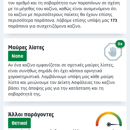
τον αριθμό και τη σοβαρότητα των παραπόνων σε σχέση
με το μέγεθος του καζίνο, καθώς είναι αναμενόμενο ότι
τα καζίνο με περισσότερους παίκτες θα έχουν επίσης
περισσότερα παράπονα. Λάβαμε επίσης υπόψη μας
173
παράπονα για συσχετιζόμενα καζίνο.
0x
Μαύρες λίστες
None
Αν ένα καζίνο εμφανίζεται σε σχετικές μαύρες λίστες,
είναι συνήθως σημάδι ότι έχει κάποια αρνητικά
χαρακτηριστικά. Λαμβάνουμε υπόψη μας κάθε μαύρη
λίστα και μειώνουμε τον Δείκτη Ασφάλειας του καζίνο
βάσει της άποψης μας για την κατάσταση και τη
σοβαρότητά της.
Άλλοι παράγοντες
Θετικοί