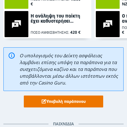
€
NZ
Η ανάληψη του παίκτη
Ο 
έχει καθυστερήσει
αν
επανειλημμένα.
κ
ΠΟ
αν
420 €
€
ΠΟΣΟ ΑΜΦΙΣΒΗΤΗΣΗΣ:
Ο υπολογισμός του Δείκτη ασφάλειας
λαμβάνει επίσης υπόψη τα παράπονα για τα
συσχετιζόμενα καζίνο και τα παράπονα που
υποβάλλονται μέσω άλλων ιστότοπων εκτός
από την Casino Guru.
Υποβολή παράπονου
ΠΑΙΧΝΊΔΙΑ