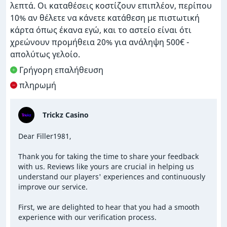
λεπτά. Οι καταθέσεις κοστίζουν επιπλέον, περίπου
10% αν θέλετε να κάνετε κατάθεση με πιστωτική
κάρτα όπως έκανα εγώ, και το αστείο είναι ότι
χρεώνουν προμήθεια 20% για ανάληψη 500€ -
απολύτως γελοίο.
Γρήγορη επαλήθευση
πληρωμή
Trickz Casino
Dear Filler1981,
Thank you for taking the time to share your feedback
with us. Reviews like yours are crucial in helping us
understand our players' experiences and continuously
improve our service.
First, we are delighted to hear that you had a smooth
experience with our verification process.