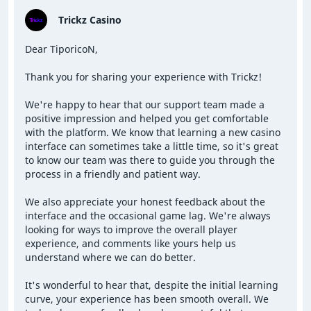
Trickz Casino
Dear TiporicoN,
Thank you for sharing your experience with Trickz!
We're happy to hear that our support team made a
positive impression and helped you get comfortable
with the platform. We know that learning a new casino
interface can sometimes take a little time, so it's great
to know our team was there to guide you through the
process in a friendly and patient way.
We also appreciate your honest feedback about the
interface and the occasional game lag. We're always
looking for ways to improve the overall player
experience, and comments like yours help us
understand where we can do better.
It's wonderful to hear that, despite the initial learning
curve, your experience has been smooth overall. We