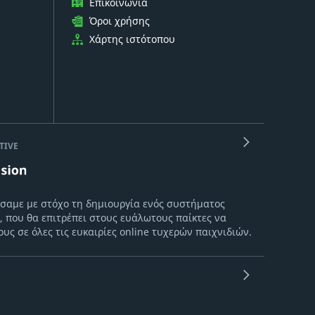
Επικοινωνία
Όροι χρήσης
Χάρτης ιστότοπου
TIVE
σαμε με στόχο τη δημιουργία ενός συστήματος
 που θα επιτρέπει στους ευάλωτους παίκτες να
ς σε όλες τις ευκαιρίες online τυχερών παιχνιδιών.