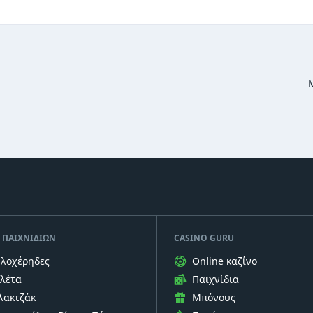
 ΠΑΙΧΝΙΔΙΏΝ
CASINO GURU
λοχέρηδες
Online καζίνο
λέτα
Παιχνίδια
λακτζάκ
Μπόνους