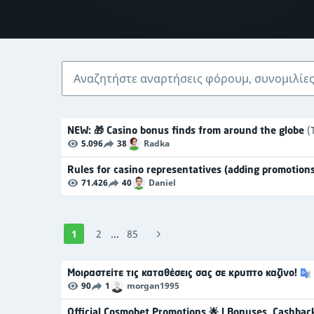
NEW: 🎁 Casino bonus finds from around the globe
(
5.096
38
Radka
Rules for casino representatives (adding promotion
71.426
40
Daniel
1
2
...
85
Μοιραστείτε τις καταθέσεις σας σε κρυπτο καζίνο!
90
1
morgan1995
Official Cosmobet Promotions 🌟 | Bonuses, Cashba