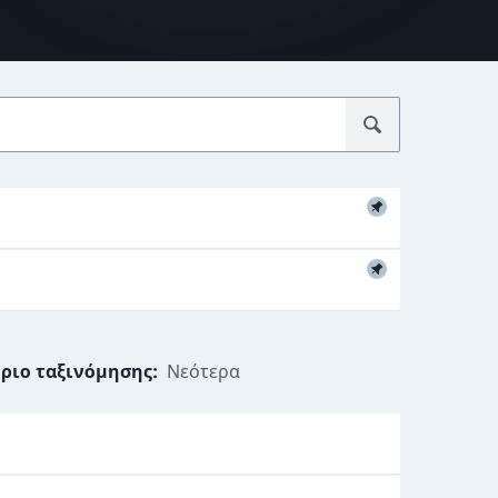
ριο ταξινόμησης: