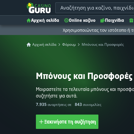
Αρχική σελίδα
Online καζίνο
Παιχνίδια
Χρησιμοποιώντας τον ιστότοπο ή τ
Αρχική σελίδα
Φόρουμ
Μπόνους και Προσφορές
Μπόνους και Προσφορές
Μοιραστείτε τα τελευταία μπόνους και προσφ
συζητήστε για αυτά.
7.935
843
αναρτήσεις σε
συνομιλίες
Ξεκινήστε τη συζήτηση