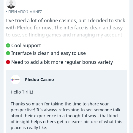
• ΠΡΙΝ ΑΠΌ 7 ΜΉΝΕΣ
I’ve tried a lot of online casinos, but I decided to stick
with Pledoo for now. The interface is clean and easy
to use, so finding games and managing my account
doesn’t feel like a chore. Support is quick to respond
Cool Support
and actually helps in a friendly way, which makes a
Interface is clean and easy to use
big difference. The only small thing I’d change is
Need to add a bit more regular bonus variety
adding a bit more regular bonus variety for existing
players, but overall it’s a solid pick that feels
comfortable to play at.
Pledoo Casino
Hello TirilL!
Thanks so much for taking the time to share your
perspective! It’s always refreshing to see someone talk
about their experience in a thoughtful way - that kind
of insight helps others get a clearer picture of what this
place is really like.