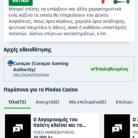
Θετικοί
Μπορεί επίσης να υπάρξουν και άλλα χαρακτηριστικά
ενός καζίνο τα οποία θα επηρεάσουν τον Δείκτη
Ασφάλειας, όπως όρια κέρδους, χαμηλά όρια ανάληψης,
ψεύτικα παιχνίδια ή άδειες, κακή ή καθόλου υποστήριξη
πελατών, δίκτυο επίγειων καταστημάτων, κ.λπ.
Αρχές αδειοδότησης
Curaçao (Curaçao Gaming
Επαληθευμένη
Authority)
OGL/2024/550/0264
Παράπονα για το Pledoo Casino
Όλα
(72)
Ανοιχτά
(0)
Μη επιλυμένα
(0)
Επιλυμέν
Ο λογαριασμός του
Ο 
παίκτη κλείνει και τα
πα
κέρδη κατάσχονται.
χω
ΠΟΣΟ ΑΜΦΙΣΒΗΤΗΣΗΣ:
ΠΟ
30.000 kr
€