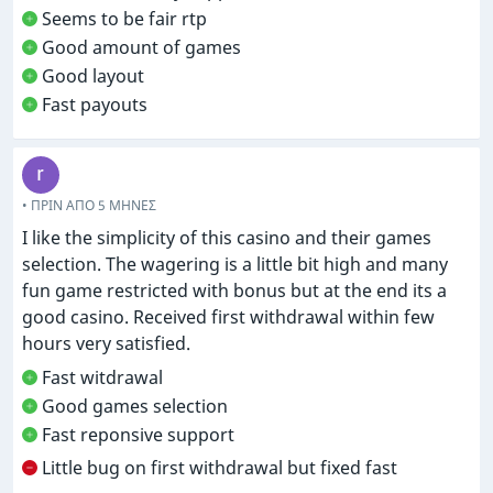
Edit: After the time that the casino said, my account
Seems to be fair rtp
was legitimacy checked and all went smooth. I made
Good amount of games
a withdrawal and had the money on my account a
Good layout
few minutes after they processed it. Support was
Fast payouts
friendly all the way through. Definitely going to
continue play here.
• ΠΡΙΝ ΑΠΌ 5 ΜΉΝΕΣ
I like the simplicity of this casino and their games
selection. The wagering is a little bit high and many
fun game restricted with bonus but at the end its a
good casino. Received first withdrawal within few
hours very satisfied.
Fast witdrawal
Good games selection
Fast reponsive support
Little bug on first withdrawal but fixed fast