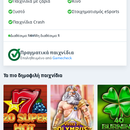
Παιχνίδια με ζάρια
Κίνο
Ξυστό
Στοιχηματισμός eSports
Παιχνίδια Crash
Διαθέσιμο:
14
Μη διαθέσιμο:
1
Πραγματικά παιχνίδια
Επαληθευμένο από
Gamecheck
Τα πιο δημοφιλή παιχνίδια