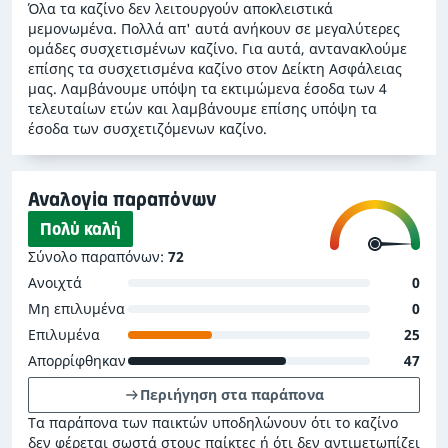
Όλα τα καζίνο δεν λειτουργούν αποκλειστικά
μεμονωμένα. Πολλά απ' αυτά ανήκουν σε μεγαλύτερες
ομάδες συσχετισμένων καζίνο. Για αυτά, αντανακλούμε
επίσης τα συσχετισμένα καζίνο στον Δείκτη Ασφάλειας
μας. Λαμβάνουμε υπόψη τα εκτιμώμενα έσοδα των 4
τελευταίων ετών και λαμβάνουμε επίσης υπόψη τα
έσοδα των συσχετιζόμενων καζίνο.
Αναλογία παραπόνων
Πολύ καλή
Σύνολο παραπόνων:
72
Ανοιχτά
0
Μη επιλυμένα
0
Επιλυμένα
25
Απορρίφθηκαν
47
Περιήγηση στα παράπονα
Τα παράπονα των παικτών υποδηλώνουν ότι το καζίνο
δεν φέρεται σωστά στους παίκτες ή ότι δεν αντιμετωπίζει