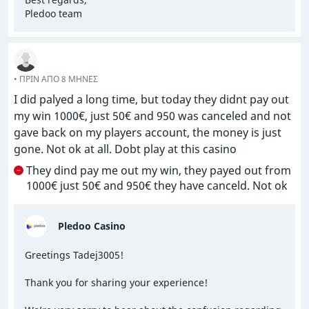
Pledoo team
• ΠΡΙΝ ΑΠΌ 8 ΜΉΝΕΣ
I did palyed a long time, but today they didnt pay out
my win 1000€, just 50€ and 950 was canceled and not
gave back on my players account, the money is just
gone. Not ok at all. Dobt play at this casino
They dind pay me out my win, they payed out from
1000€ just 50€ and 950€ they have canceld. Not ok
Pledoo Casino
Greetings Tadej3005!
Thank you for sharing your experience!