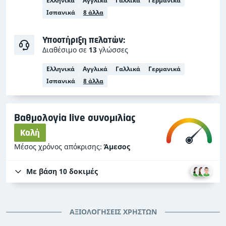
Ελληνικά
Αγγλικά
Γαλλικά
Γερμανικά
Ισπανικά
8 άλλα
Υποστήριξη πελατών:
Διαθέσιμο σε
13
γλώσσες
Ελληνικά
Αγγλικά
Γαλλικά
Γερμανικά
Ισπανικά
8 άλλα
Βαθμολογία live συνομιλίας
Καλή
Μέσος χρόνος απόκρισης:
Άμεσος
Με βάση
10
δοκιμές
ΑΞΙΟΛΟΓΉΣΕΙΣ ΧΡΗΣΤΏΝ