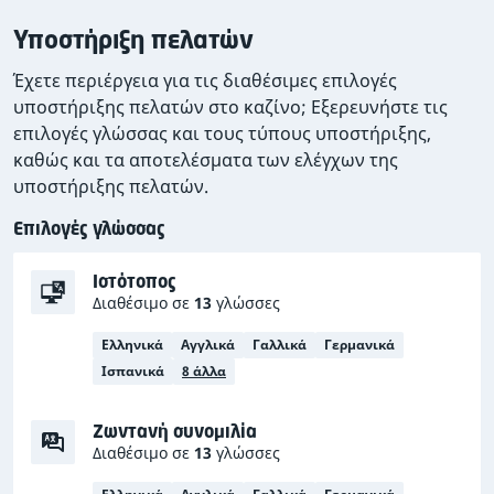
Υποστήριξη πελατών
Έχετε περιέργεια για τις διαθέσιμες επιλογές
υποστήριξης πελατών στο καζίνο; Εξερευνήστε τις
επιλογές γλώσσας και τους τύπους υποστήριξης,
καθώς και τα αποτελέσματα των ελέγχων της
υποστήριξης πελατών.
Επιλογές γλώσσας
Ιστότοπος
Διαθέσιμο σε
13
γλώσσες
Ελληνικά
Αγγλικά
Γαλλικά
Γερμανικά
Ισπανικά
8 άλλα
Ζωντανή συνομιλία
Διαθέσιμο σε
13
γλώσσες