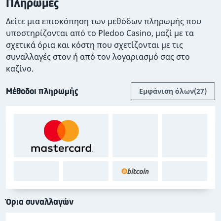
Πληρωμές
Δείτε μια επισκόπηση των μεθόδων πληρωμής που
υποστηρίζονται από το Pledoo Casino, μαζί με τα
σχετικά όρια και κόστη που σχετίζονται με τις
συναλλαγές στον ή από τον λογαριασμό σας στο
καζίνο.
Μέθοδοι πληρωμής
Εμφάνιση όλων
(27)
Όρια συναλλαγών