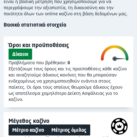
είναι η βασική μέτρηση που χρησιμοποιούμε για να
ποσό.
περιγράψουμε την αξιοπιστία, τη δικαιοσύνη και την
ποιότητα όλων των online καζίνο στη βάση δεδομένων μας.
Δεν βρήκαμε παράπονα για αυτό το καζίνο, αλλά
βρήκαμε ένα παράπονο για ένα συσχετιζόμενο καζίνο
Βασικά στατιστικά στοιχεία
στη βάση δεδομένων μας. Εξαιτίας αυτού του
παραπόνου, δώσαμε σε αυτό το καζίνο
0 αρνητικούς
πόντους
Όροι και προϋποθέσεις
. Μπορείτε να βρείτε περισσότερες
πληροφορίες σχετικά με το παράπονο και τους
Δίκαιοι
αρνητικούς πόντους στο τμήμα «Επεξήγηση του
Προβλήματα που βρέθηκαν:
0
Δείκτη ασφάλειας» αυτής της αξιολόγησης.
Εξετάζουμε τους όρους και τις προϋποθέσεις κάθε καζίνο
και αναζητούμε άδικους κανόνες που θα μπορούσαν
Με βάση όλες τις πληροφορίες που αναφέραμε σε
ενδεχομένως να χρησιμοποιηθούν ενάντια στους
αυτήν την αξιολόγηση, μπορούμε συμπερασματικά να
παίκτες. Οι όροι τους οποίους θεωρούμε άδικους έχουν
πούμε ότι το Pledoo Casino είναι ένα πολύ καλό online
ως αποτέλεσμα χαμηλότερο Δείκτη Ασφάλειας για το
καζίνο.
καζίνο. Μπορείτε να περιμένετε ότι θα λάβετε καλή
μεταχείριση και ότι θα έχετε μια απολαυστική
εμπειρία αν αποφασίσετε να παίξετε σε αυτό.
Μέγεθος καζίνο
Μέτριο καζίνο
Μέτριος όμιλος