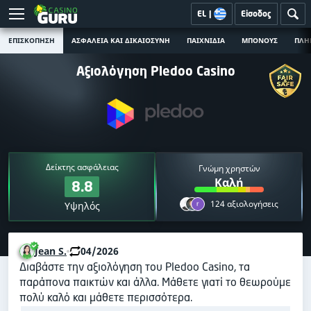
EL
|
Είσοδος
ΕΠΙΣΚΌΠΗΣΗ
ΑΣΦΆΛΕΙΑ ΚΑΙ ΔΙΚΑΙΟΣΎΝΗ
ΠΑΙΧΝΊΔΙΑ
ΜΠΌΝΟΥΣ
ΠΛΗ
Αξιολόγηση Pledoo Casino
Δείκτης ασφάλειας
Γνώμη χρηστών
Καλή
8.8
124 αξιολογήσεις
Υψηλός
Jean S.
04/2026
Διαβάστε την αξιολόγηση του Pledoo Casino, τα
παράπονα παικτών και άλλα. Μάθετε γιατί το θεωρούμε
πολύ καλό και μάθετε περισσότερα.