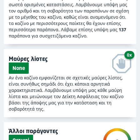
σωστά ορισμένες καταστάσεις. Λαμβάνουμε υπόψη μας
τον αριθμό και τη σοβαρότητα των παραπόνων σε σχέση
με το μέγεθος του καζίνο, καθώς είναι αναμενόμενο ότι
τα καζίνο με περισσότερους παίκτες θα έχουν επίσης
περισσότερα παράπονα. Λάβαμε επίσης υπόψη μας
137
παράπονα για συσχετιζόμενα καζίνο.
0x
Μαύρες λίστες
None
Αν ένα καζίνο εμφανίζεται σε σχετικές μαύρες λίστες,
είναι συνήθως σημάδι ότι έχει κάποια αρνητικά
χαρακτηριστικά. Λαμβάνουμε υπόψη μας κάθε μαύρη
λίστα και μειώνουμε τον Δείκτη Ασφάλειας του καζίνο
βάσει της άποψης μας για την κατάσταση και τη
σοβαρότητά της.
Άλλοι παράγοντες