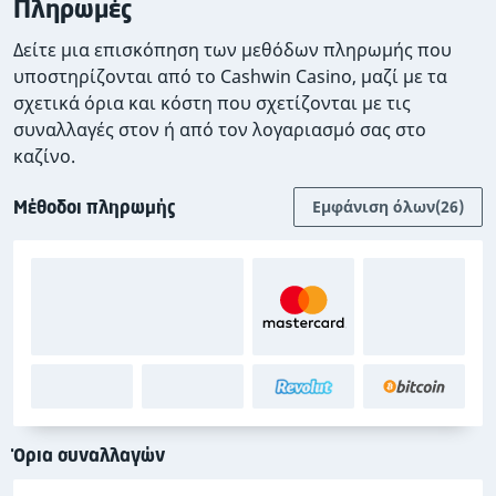
Πληρωμές
Δείτε μια επισκόπηση των μεθόδων πληρωμής που
υποστηρίζονται από το Cashwin Casino, μαζί με τα
σχετικά όρια και κόστη που σχετίζονται με τις
συναλλαγές στον ή από τον λογαριασμό σας στο
καζίνο.
Μέθοδοι πληρωμής
Εμφάνιση όλων
(26)
Όρια συναλλαγών