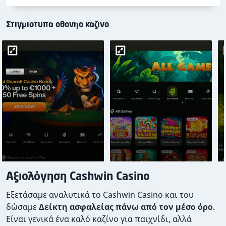
Στιγμιοτυπα οθονησ καζινο
Αξιολόγηση Cashwin Casino
Εξετάσαμε αναλυτικά το Cashwin Casino και του
δώσαμε
Δείκτη ασφαλείας πάνω από τον μέσο όρο
.
Είναι γενικά ένα καλό καζίνο για παιχνίδι, αλλά