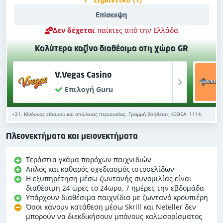
Επίσκεψη
Δεν δέχεται
παίκτες από την Ελλάδα
Καλύτερα καζίνο διαθέσιμα στη χώρα GR
V.Vegas Casino
Επιλογή Guru
+21. Κίνδυνος εθισμού και απώλειας περιουσίας. Γραμμή βοήθειας ΚΕΘΕΑ: 1114.
Πλεονεκτήματα και μειονεκτήματα
Τεράστια γκάμα παρόχων παιχνιδιών
Απλός και καθαρός σχεδιασμός ιστοσελίδων
Η εξυπηρέτηση μέσω ζωντανής συνομιλίας είναι
διαθέσιμη 24 ώρες το 24ωρο, 7 ημέρες την εβδομάδα
Υπάρχουν διαθέσιμα παιχνίδια με ζωντανό κρουπιέρη
Όσοι κάνουν κατάθεση μέσω Skrill και Neteller δεν
μπορούν να διεκδικήσουν μπόνους καλωσορίσματος