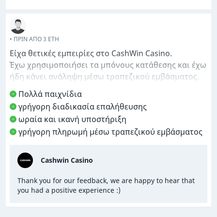
• ΠΡΙΝ ΑΠΌ 3 ΈΤΗ
Είχα θετικές εμπειρίες στο CashWin Casino.
Έχω χρησιμοποιήσει τα μπόνους κατάθεσης και έχω
ήδη κάνει ανάληψη μέσω τραπεζικού εμβάσματος.
Η υποστήριξη είναι επίσης πολύ ωραία και χρήσιμη.
Πολλά παιχνίδια
Η επαλήθευση έγινε αρκετά γρήγορα.
γρήγορη διαδικασία επαλήθευσης
ωραία και ικανή υποστήριξη
γρήγορη πληρωμή μέσω τραπεζικού εμβάσματος
Cashwin Casino
Thank you for our feedback, we are happy to hear that
you had a positive experience :)