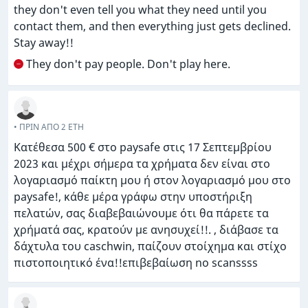
they don't even tell you what they need until you
contact them, and then everything just gets declined.
Stay away!!
They don't pay people. Don't play here.
• ΠΡΙΝ ΑΠΌ 2 ΈΤΗ
Κατέθεσα 500 € στο paysafe στις 17 Σεπτεμβρίου
2023 και μέχρι σήμερα τα χρήματα δεν είναι στο
λογαριασμό παίκτη μου ή στον λογαριασμό μου στο
paysafe!, κάθε μέρα γράφω στην υποστήριξη
πελατών, σας διαβεβαιώνουμε ότι θα πάρετε τα
χρήματά σας, κρατούν με ανησυχεί!!. , διάβασε τα
δάχτυλα του caschwin, παίζουν στοίχημα και στίχο
πιστοποιητικό ένα!!επιβεβαίωση no scanssss