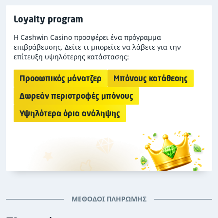
Loyalty program
Η Cashwin Casino προσφέρει ένα πρόγραμμα
επιβράβευσης. Δείτε τι μπορείτε να λάβετε για την
επίτευξη υψηλότερης κατάστασης:
Προσωπικός μάνατζερ
Μπόνους κατάθεσης
Δωρεάν περιστροφές μπόνους
Υψηλότερα όρια ανάληψης
ΜΈΘΟΔΟΙ ΠΛΗΡΩΜΉΣ