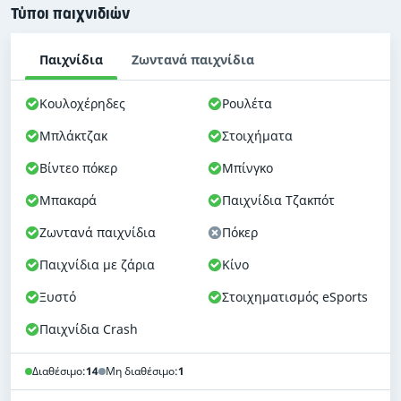
Τύποι παιχνιδιών
Παιχνίδια
Ζωντανά παιχνίδια
Κουλοχέρηδες
Ρουλέτα
Μπλάκτζακ
Στοιχήματα
Βίντεο πόκερ
Μπίνγκο
Μπακαρά
Παιχνίδια Τζακπότ
Ζωντανά παιχνίδια
Πόκερ
Παιχνίδια με ζάρια
Κίνο
Ξυστό
Στοιχηματισμός eSports
Παιχνίδια Crash
Διαθέσιμο:
14
Μη διαθέσιμο:
1