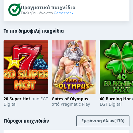
Πραγματικά παιχνίδια
Επαληθευμένο από
Gamecheck
Τα πιο δημοφιλή παιχνίδια
20 Super Hot
από EGT
Gates of Olympus
40 Burning Hot
Digital
από Pragmatic Play
EGT Digital
Πάροχοι παιχνιδιών
Εμφάνιση όλων
(170)