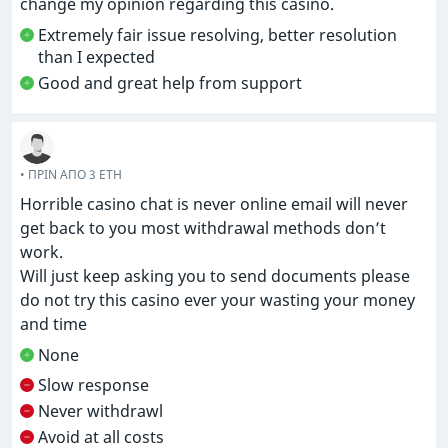
change my opinion regarding this casino.
Extremely fair issue resolving, better resolution
than I expected
Good and great help from support
• ΠΡΙΝ ΑΠΌ 3 ΈΤΗ
Horrible casino chat is never online email will never
get back to you most withdrawal methods don’t
work.
Will just keep asking you to send documents please
do not try this casino ever your wasting your money
and time
None
Slow response
Never withdrawl
Avoid at all costs