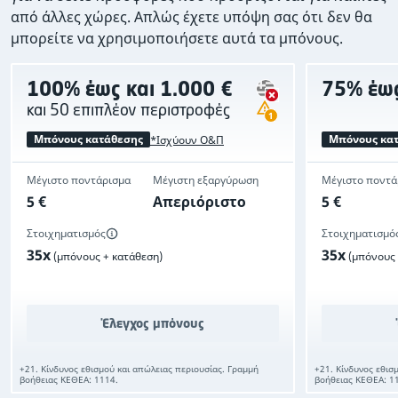
από άλλες χώρες. Απλώς έχετε υπόψη σας ότι δεν θα
μπορείτε να χρησιμοποιήσετε αυτά τα μπόνους.
100% έως και 1.000 €
75% έως
και 50 επιπλέον περιστροφές
1
Μπόνους κατάθεσης
Μπόνους κα
*Ισχύουν Ο&Π
Μέγιστο ποντάρισμα
Μέγιστη εξαργύρωση
Μέγιστο ποντά
5 €
Απεριόριστο
5 €
Στοιχηματισμός
Στοιχηματισμό
35x
35x
(μπόνους + κατάθεση)
(μπόνους 
Έλεγχος μπόνους
+21. Κίνδυνος εθισμού και απώλειας περιουσίας. Γραμμή
+21. Κίνδυνος εθισ
βοήθειας ΚΕΘΕΑ: 1114.
βοήθειας ΚΕΘΕΑ: 1