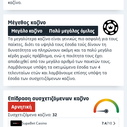
καζίνο.
Προϋποθέσεις για τα Μπόνους που θεωρούμε ότι
είναι
άδικοι για τους παίκτες του καζίνο
. Οι
συγκεκριμένοι όροι και προϋποθέσεις μπορεί να
Μέγεθος καζίνο
σας δημιουργήσουν κάποιο πρόβλημα, αν
Μεγάλο καζίνο
Πολύ μεγάλος όμιλος
αποφασίσετε να επωφεληθείτε από τα μπόνους ή
Τα μεγαλύτερα καζίνο είναι γενικώς πιο ασφαλή για τους
τις προσφορές του καζίνο. Για αυτόν τον λόγο,
παίκτες, διότι τα υψηλά τους έσοδα τούς δίνουν τη
σας συμβουλεύουμε να βρείτε ένα άλλο καζίνο με
δυνατότητα να πληρώνουν ακόμη και τα πολύ μεγάλα
δίκαιους κανόνες ή να δείξετε τουλάχιστον
κέρδη χωρίς πρόβλημα, ενώ η ποιότητα τους έχει
ιδιαίτερη προσοχή στους όρους και
αποδειχθεί από τον μεγάλο αριθμό των παικτών τους.
προϋποθέσεις αυτού του καζίνο, αν αποφασίσετε
Λαμβάνουμε υπόψη τα εκτιμώμενα έσοδα των 4
τελευταίων ετών και λαμβάνουμε επίσης υπόψη τα
να παίξετε σε αυτό.
έσοδα των συσχετιζόμενων καζίνο.
Το Cashwin Casino έχει Δείκτη ασφάλειας πάνω από
τον μέσο όρο. Του δώσαμε αυτή τη βαθμολογία, διότι
Επίδραση συσχετιζόμενων καζίνο
πιστεύουμε ότι έχει πολλά καλά χαρακτηριστικά, αλλά
Αρνητική
υπάρχει κάτι που μας εμποδίζει να του δώσουμε
Συσχετιζόμενα καζίνο:
32
καλύτερη βαθμολογία. Παρ’ όλα αυτά, μπορείτε να
περιμένετε μια γενικότερα καλή εμπειρία παιχνιδιού
SupaBet Casino
7.4
/10