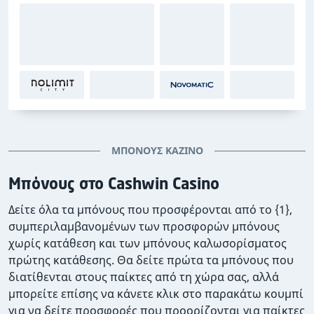
ΜΠΌΝΟΥΣ ΚΑΖΊΝΟ
Μπόνους στο Cashwin Casino
Δείτε όλα τα μπόνους που προσφέρονται από το {1},
συμπεριλαμβανομένων των προσφορών μπόνους
χωρίς κατάθεση και των μπόνους καλωσορίσματος
πρώτης κατάθεσης. Θα δείτε πρώτα τα μπόνους που
διατίθενται στους παίκτες από τη χώρα σας, αλλά
μπορείτε επίσης να κάνετε κλικ στο παρακάτω κουμπί
για να δείτε προσφορές που προορίζονται για παίκτες