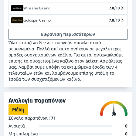
σε αυτό το καζίνο.
Winsane Casino
7.8
/10
Goldspin Casino
7.8
/10
Εμφάνιση περισσότερων
Όλα τα καζίνο δεν λειτουργούν αποκλειστικά
μεμονωμένα. Πολλά απ' αυτά ανήκουν σε μεγαλύτερες
ομάδες συσχετισμένων καζίνο. Για αυτά, αντανακλούμε
επίσης τα συσχετισμένα καζίνο στον Δείκτη Ασφάλειας
μας. Λαμβάνουμε υπόψη τα εκτιμώμενα έσοδα των 4
τελευταίων ετών και λαμβάνουμε επίσης υπόψη τα
έσοδα των συσχετιζόμενων καζίνο.
Αναλογία παραπόνων
Μέση
Σύνολο παραπόνων:
71
Ανοιχτά
0
Μη επιλυμένα
0