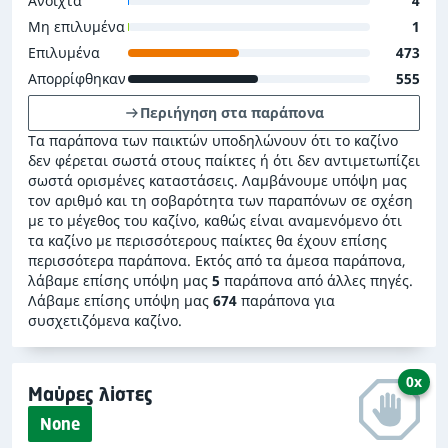
Ανοιχτά
4
Μη επιλυμένα
1
Επιλυμένα
473
Απορρίφθηκαν
555
Περιήγηση στα παράπονα
Τα παράπονα των παικτών υποδηλώνουν ότι το καζίνο
δεν φέρεται σωστά στους παίκτες ή ότι δεν αντιμετωπίζει
σωστά ορισμένες καταστάσεις. Λαμβάνουμε υπόψη μας
τον αριθμό και τη σοβαρότητα των παραπόνων σε σχέση
με το μέγεθος του καζίνο, καθώς είναι αναμενόμενο ότι
τα καζίνο με περισσότερους παίκτες θα έχουν επίσης
περισσότερα παράπονα. Εκτός από τα άμεσα παράπονα,
λάβαμε επίσης υπόψη μας
5
παράπονα από άλλες πηγές.
Λάβαμε επίσης υπόψη μας
674
παράπονα για
συσχετιζόμενα καζίνο.
0x
Μαύρες λίστες
None