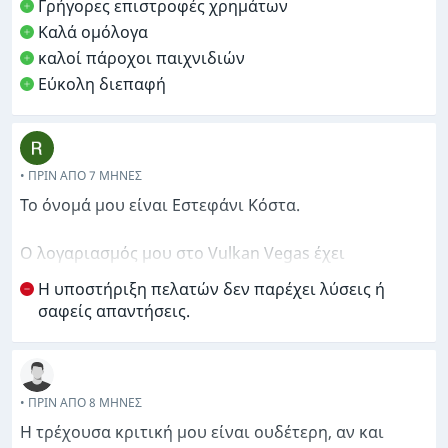
Γρήγορες επιστροφές χρημάτων
as this one i am explaining.
Καλά ομόλογα
Beware : THEY WILL REPLY TO THIS REVIEW WITH
καλοί πάροχοι παιχνιδιών
NICE WORDS THAT MEAN NOTHING AND CHANGE
Εύκολη διεπαφή
NOTHING OR FACTS. AND REVIEWERS HAVE NO
OPPORTUNITY TO REPLY AFTER THE CASINOS
BULLSHIT FEEDBACK.
• ΠΡΙΝ ΑΠΌ 7 ΜΉΝΕΣ
Το όνομά μου είναι Εστεφάνι Κόστα.
Ο λογαριασμός μου στο Vulkan Vegas έχει
καταχωρηθεί με το email:
Η υποστήριξη πελατών δεν παρέχει λύσεις ή
estefanicosta158@gmail.com
Υπέβαλα την αίτηση
σαφείς απαντήσεις.
στο Casino Guru από διαφορετική διεύθυνση email.
Είμαι χρήστης του Vulkan Vegas εδώ και αρκετούς
μήνες. Κατά τη διάρκεια αυτής της περιόδου, έχω
• ΠΡΙΝ ΑΠΌ 8 ΜΉΝΕΣ
κάνει συνεχείς καταθέσεις και έχω συμμετάσχει
Η τρέχουσα κριτική μου είναι ουδέτερη, αν και
ενεργά στην πλατφόρμα, πληρώντας όλες τις