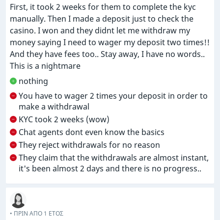
First, it took 2 weeks for them to complete the kyc
website.
manually. Then I made a deposit just to check the
I am very happy I closed my account from this fraud
casino. I won and they didnt let me withdraw my
casino.
money saying I need to wager my deposit two times!!
each an every slots is calibrate to give minimum
And they have fees too.. Stay away, I have no words..
payout, bigger bets are mostly 56x with several
This is a nightmare
retrigger and 200x to 300x on smaller bet amount.
nothing
Gambling is bad but if you play on this shit sight,it
gets worst whith there manipulative games and
You have to wager 2 times your deposit in order to
lagging games as if they have integrated AI on there
make a withdrawal
slot games.
KYC took 2 weeks (wow)
But the good thing is I had always thought I may win
Chat agents dont even know the basics
something someday which I came to realize those are
They reject withdrawals for no reason
only marking tools to ruin individual life because
They claim that the withdrawals are almost instant,
what youtuber portrays is very wretched thing to do.
it's been almost 2 days and there is no progress..
All this year it's just lose, lose and lose more ,there is
no such thing as you lose mostly but sometimes you
get witness some nice win.that things is out whit this
casino name vulkan vaguely .
• ΠΡΙΝ ΑΠΌ 1 ΈΤΟΣ