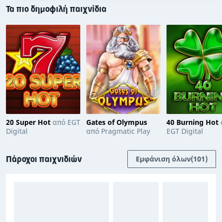
Τα πιο δημοφιλή παιχνίδια
20 Super Hot
από EGT
Gates of Olympus
40 Burning Hot
Digital
από Pragmatic Play
EGT Digital
Πάροχοι παιχνιδιών
Εμφάνιση όλων
(101)