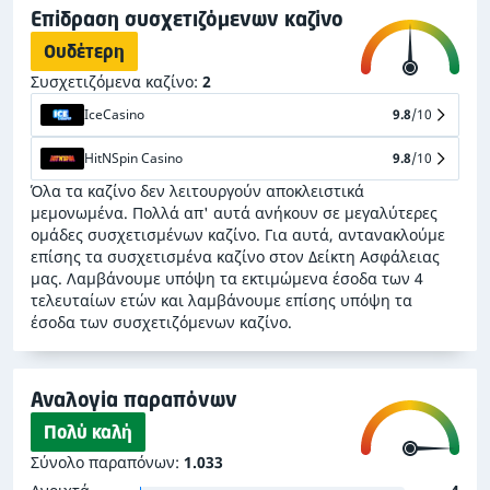
Επίδραση συσχετιζόμενων καζίνο
Ουδέτερη
Συσχετιζόμενα καζίνο:
2
IceCasino
9.8
/10
HitNSpin Casino
9.8
/10
Όλα τα καζίνο δεν λειτουργούν αποκλειστικά
μεμονωμένα. Πολλά απ' αυτά ανήκουν σε μεγαλύτερες
ομάδες συσχετισμένων καζίνο. Για αυτά, αντανακλούμε
επίσης τα συσχετισμένα καζίνο στον Δείκτη Ασφάλειας
μας. Λαμβάνουμε υπόψη τα εκτιμώμενα έσοδα των 4
τελευταίων ετών και λαμβάνουμε επίσης υπόψη τα
έσοδα των συσχετιζόμενων καζίνο.
Αναλογία παραπόνων
Πολύ καλή
Σύνολο παραπόνων:
1.033