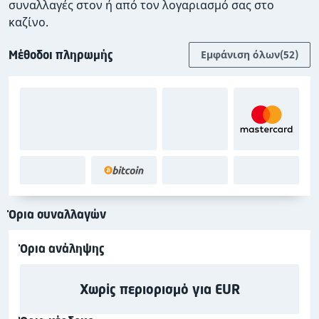
συναλλαγές στον ή από τον λογαριασμό σας στο
καζίνο.
Μέθοδοι πληρωμής
Εμφάνιση όλων
(52)
Όρια συναλλαγών
Όρια ανάληψης
Χωρίς περιορισμό για EUR