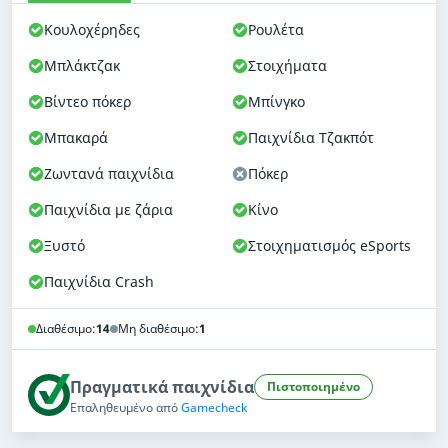
Κουλοχέρηδες
Ρουλέτα
Μπλάκτζακ
Στοιχήματα
Βίντεο πόκερ
Μπίνγκο
Μπακαρά
Παιχνίδια Τζακπότ
Ζωντανά παιχνίδια
Πόκερ
Παιχνίδια με ζάρια
Κίνο
Ξυστό
Στοιχηματισμός eSports
Παιχνίδια Crash
Διαθέσιμο:
14
Μη διαθέσιμο:
1
Πραγματικά παιχνίδια
Πιστοποιημένο
Επαληθευμένο από
Gamecheck