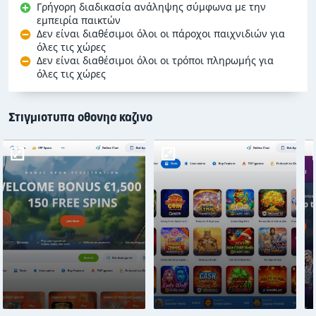
Γρήγορη διαδικασία ανάληψης σύμφωνα με την
εμπειρία παικτών
Δεν είναι διαθέσιμοι όλοι οι πάροχοι παιχνιδιών για
όλες τις χώρες
Δεν είναι διαθέσιμοι όλοι οι τρόποι πληρωμής για
όλες τις χώρες
Στιγμιοτυπα οθονησ καζινο