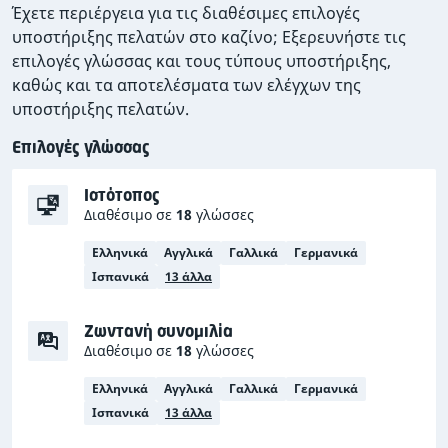
Έχετε περιέργεια για τις διαθέσιμες επιλογές
υποστήριξης πελατών στο καζίνο; Εξερευνήστε τις
επιλογές γλώσσας και τους τύπους υποστήριξης,
καθώς και τα αποτελέσματα των ελέγχων της
υποστήριξης πελατών.
Επιλογές γλώσσας
Ιστότοπος
Διαθέσιμο σε
18
γλώσσες
Ελληνικά
Αγγλικά
Γαλλικά
Γερμανικά
Ισπανικά
13 άλλα
Ζωντανή συνομιλία
Διαθέσιμο σε
18
γλώσσες
Ελληνικά
Αγγλικά
Γαλλικά
Γερμανικά
Ισπανικά
13 άλλα