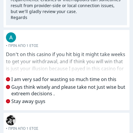
στιγμιότυπα οθόνης από τα email και τις
result from provider-side or local connection issues,
συνομιλίες, εάν χρειαστεί.
but we’ll gladly review your case.
Regards
Πιστεύω ότι αυτή η κατάσταση είναι άδικη και
στερείται διαφάνειας, και εκτιμώ τη μεσολάβηση
του Casino Guru για την εξασφάλιση μιας σαφούς
• ΠΡΙΝ ΑΠΌ 1 ΈΤΟΣ
και οριστικής απάντησης.
Don't on this casino if you hit big it might take weeks
Τρέχουσα κατάσταση: Η αξίωση είναι ανοιχτή, δεν
to get your withdrawal, and if think you will win that
υπάρχει λύση
is just your illusion because I payed in this casino for
5years straight.What I expensed is that they might
I am very sad for wasting so much time on this
Αναμενόμενο αποτέλεσμα: Σαφής εξήγηση και
give you big win at first when you are new like 2000x
Guys think wisely and please take not just wise but
πραγματική πιθανότητα απόσυρσης ή διαφανούς
or even 6000x but once you get that, it's very hard to
extreem decisions .
περάτωσης της υπόθεσης.
withdraw money which might be process
Stay away guys
unsuccessful several times and after that it's hard to
win like extremely unlikey .
You will not get anything on your larger bet amount,
you might win here and there on smaller bet which
• ΠΡΙΝ ΑΠΌ 1 ΈΤΟΣ
also depends on your recent activeness on the