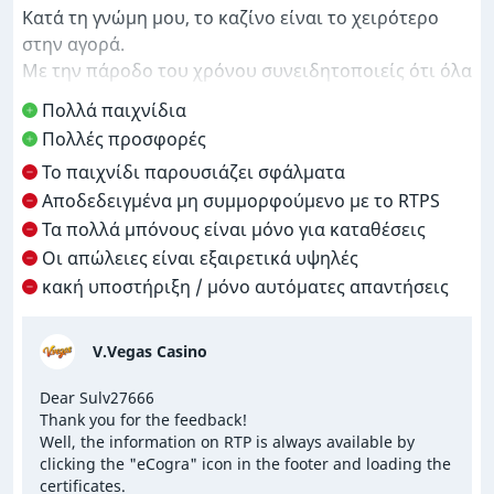
Guys stop feeding to this vaguely bake otherwise
Κατά τη γνώμη μου, το καζίνο είναι το χειρότερο
sooner or later you are the one who will end up with
στην αγορά.
blues like there theme. Blue days and blue nights.
Με την πάροδο του χρόνου συνειδητοποιείς ότι όλα
είναι χειραγωγημένα.
Πολλά παιχνίδια
Έχω πλέον ανακτήσει τις απώλειές μου, αλλά
Πολλές προσφορές
φυσικά ο λογαριασμός μπλοκαρίστηκε αμέσως :-).
Το παιχνίδι παρουσιάζει σφάλματα
Συμβουλεύω όλους να μείνουν μακριά από το
Αποδεδειγμένα μη συμμορφούμενο με το RTPS
Vulkan Vegas.
Τα πολλά μπόνους είναι μόνο για καταθέσεις
Εγώ ο ίδιος αυτή τη στιγμή συνεργάζομαι με
αρκετούς δικηγόρους σχετικά με αυτό το καζίνο.
Οι απώλειες είναι εξαιρετικά υψηλές
κακή υποστήριξη / μόνο αυτόματες απαντήσεις
V.Vegas Casino
Dear Sulv27666
Thank you for the feedback!
Well, the information on RTP is always available by
clicking the "eCogra" icon in the footer and loading the
certificates.