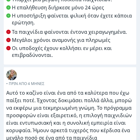
περισσότερα από όσα έχεις καταθέσει. Τα παιχνίδια
and then was informed that another account with
Η επαλήθευση διήρκεσε μόνο 24 ώρες
Pragmatic Play είναι τα χειρότερα. Έχασα 150€
same phone number already existed but on VULKAN.
Η υποστήριξη φαίνεται φιλική όταν έχετε κάποια
σήμερα και τα παιχνίδια δεν ανταποκρίνονταν
This was the first time I was informed that V.VEGAS is
ερώτηση.
καθόλου. Μόλις έβγαινα από ένα παιχνίδι και
the new name for VULKAN. ( ask yourself why a
Τα παιχνίδια φαίνονται έντονα χειραγωγημένα.
προσπαθούσα να συμμετάσχω σε ένα άλλο, έλεγε
casino would completly change their name if not to
Μεγάλοι χρόνοι αναμονής για πληρωμές
συνέχεια: "Φαίνεται ότι δεν είσαι συνδεδεμένος".
hide a shady problematic and crooked past ). So now
Οι υποδοχές έχουν κολλήσει εν μέρει και
Αυτό συνέβαινε συνεχώς. Πριν από μερικές
VULKAN / V.VEGAS accuses me of having a duplicate
επιβραδύνονται.
εβδομάδες, κατέθεσα πάνω από 1000€ και δεν
account. They say that on VULKAN there were many
κέρδιζα ούτε ένα παιχνίδι, και πάλι, λάμβανα
notifications about the casinos name change coming
συνεχώς το μήνυμα ότι δεν ήμουν συνδεδεμένος
up so I should have known but I have not been on
μόλις άλλαζα παιχνίδι. Κατέγραφα κάθε φορά με την
VULKSN in last 18 months because they took my 8000
• ΠΡΙΝ ΑΠΌ 4 ΜΉΝΕΣ
οθόνη εγγραφής. Μοιράστηκα την εμπειρία μου από
$ win for having a duplicate account. Only this time
Αυτό το καζίνο είναι ένα από τα καλύτερα που έχω
εκείνη την ημέρα στο Trustpilot, και μετά έλαβα ένα
when I registered on V.VEGAS there is absolutly no
παίξει ποτέ. Έχοντας δοκιμάσει πολλά άλλα, μπορώ
email από έναν VIP manager. Έγραψε ότι η Vulkan
info warning that V.VEGAS is the new VULKAN. YET
να εκφέρω μια τεκμηριωμένη γνώμη. Το πρόγραμμα
Vegas εκτίμησε τη δραστηριότητά μου στην
they accuse me of having a duplicate account again
προσφορών είναι εξαιρετικό, η επιλογή παιχνιδιών
ιστοσελίδα της και μου πρόσφερε ένα μπόνους
and my deposit is frozen. I have been fighting for 3
είναι εντυπωσιακή και η συνολική εμπειρία είναι
120€. Απάντησα και δέχτηκα το μπόνους, αλλά δεν
days now to clear this up and get back my deposit
κορυφαία. Ήμουν αρκετά τυχερός που κέρδισα ένα
το έλαβα ποτέ. Και ήταν ένα email από την
but all they say is that I violated their rule on
μεγάλο ποσό σε ένα από τα παιχνίδια
πραγματική ιστοσελίδα της Vulkan Vegas. Όταν