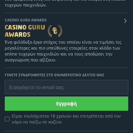
τυχερών παιχνιδιών.
CASINO GURU AWARDS
Ένα φιλόδοξο έργο στόχος του οποίου είναι να τιμήσει τις
μεγαλύτερες και πιο υπεύθυνες εταιρείες στον κλάδο των
online τυχερών παιχνιδιών και να τους αποδώσει την
αναγνώριση που αξίζουν.
ΓΊΝΕΤΕ ΣΥΝΔΡΟΜΗΤΈΣ ΣΤΟ ΕΝΗΜΕΡΩΤΙΚΌ ΔΕΛΤΊΟ ΜΑΣ
Εισαγάγετε το email σας
Εγγραφή
Είμαι τουλάχιστον 18 χρονών και επιτρέπεται από τον
νόμο να παίξω σε καζίνο