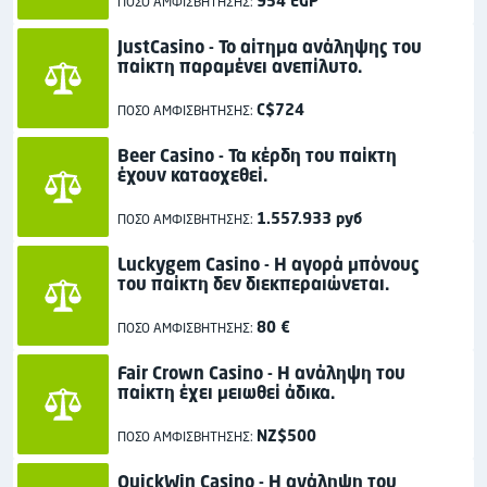
954 EGP
ΠΟΣΟ ΑΜΦΙΣΒΗΤΗΣΗΣ:
JustCasino - Το αίτημα ανάληψης του
παίκτη παραμένει ανεπίλυτο.
C$724
ΠΟΣΟ ΑΜΦΙΣΒΗΤΗΣΗΣ:
Beer Casino - Τα κέρδη του παίκτη
έχουν κατασχεθεί.
1.557.933 руб
ΠΟΣΟ ΑΜΦΙΣΒΗΤΗΣΗΣ:
Luckygem Casino - Η αγορά μπόνους
του παίκτη δεν διεκπεραιώνεται.
80 €
ΠΟΣΟ ΑΜΦΙΣΒΗΤΗΣΗΣ:
Fair Crown Casino - Η ανάληψη του
παίκτη έχει μειωθεί άδικα.
NZ$500
ΠΟΣΟ ΑΜΦΙΣΒΗΤΗΣΗΣ:
QuickWin Casino - Η ανάληψη του