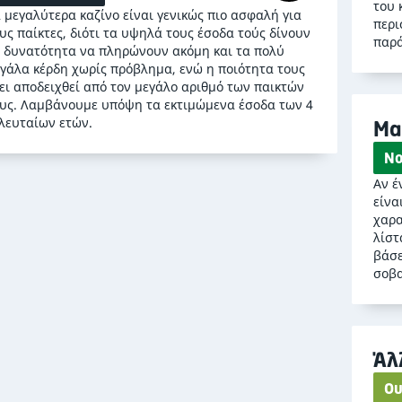
του 
 μεγαλύτερα καζίνο είναι γενικώς πιο ασφαλή για
περι
υς παίκτες, διότι τα υψηλά τους έσοδα τούς δίνουν
παρ
 δυνατότητα να πληρώνουν ακόμη και τα πολύ
γάλα κέρδη χωρίς πρόβλημα, ενώ η ποιότητα τους
ει αποδειχθεί από τον μεγάλο αριθμό των παικτών
υς. Λαμβάνουμε υπόψη τα εκτιμώμενα έσοδα των 4
λευταίων ετών.
Μα
No
Αν έ
είνα
χαρα
λίστ
βάσε
σοβα
Άλ
Ου