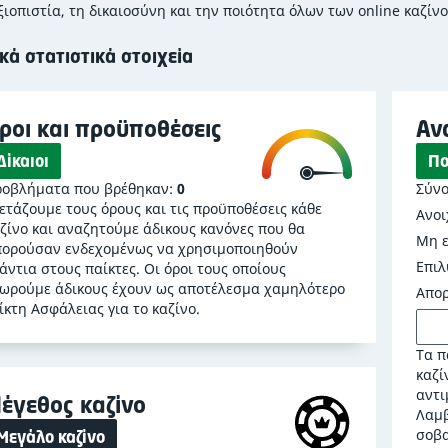
ξιοπιστία, τη δικαιοσύνη και την ποιότητα όλων των online καζί
κά στατιστικά στοιχεία
ροι και προϋποθέσεις
Αν
Δίκαιοι
Πο
ροβλήματα που βρέθηκαν:
0
Σύν
ετάζουμε τους όρους και τις προϋποθέσεις κάθε
Ανοι
ζίνο και αναζητούμε άδικους κανόνες που θα
Μη 
ορούσαν ενδεχομένως να χρησιμοποιηθούν
Επιλ
άντια στους παίκτες. Οι όροι τους οποίους
ωρούμε άδικους έχουν ως αποτέλεσμα χαμηλότερο
Απο
ίκτη Ασφάλειας για το καζίνο.
Τα π
καζί
αντι
έγεθος καζίνο
Λαμβ
σοβα
Μεγάλο καζίνο