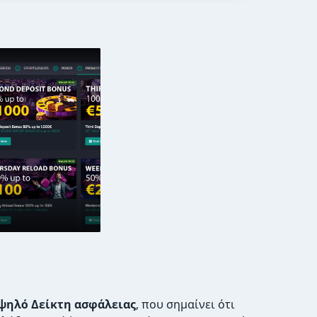
ψηλό Δείκτη ασφάλειας
, που σημαίνει ότι