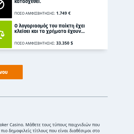
κατασχεθεί.
1.749 €
ΠΟΣΟ ΑΜΦΙΣΒΗΤΗΣΗΣ:
Ο λογαριασμός του παίκτη έχει
κλείσει και τα χρήματα έχουν
κατασχεθεί.
33.350 $
ΠΟΣΟ ΑΜΦΙΣΒΗΤΗΣΗΣ:
νου
Poker Casino. Μάθετε τους τύπους παιχνιδιών που
πιο δημοφιλείς τίτλους που είναι διαθέσιμοι στο