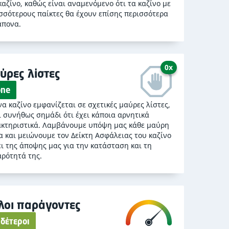
καζίνο, καθώς είναι αναμενόμενο ότι τα καζίνο με
σσότερους παίκτες θα έχουν επίσης περισσότερα
άπονα.
0x
ύρες λίστες
ne
να καζίνο εμφανίζεται σε σχετικές μαύρες λίστες,
ι συνήθως σημάδι ότι έχει κάποια αρνητικά
κτηριστικά. Λαμβάνουμε υπόψη μας κάθε μαύρη
α και μειώνουμε τον Δείκτη Ασφάλειας του καζίνο
ι της άποψης μας για την κατάσταση και τη
ρότητά της.
λοι παράγοντες
δέτεροι