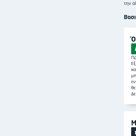
την α
Βασι
Ό
Π
Εξ
κα
μπ
εν
θε
Δε
Μ