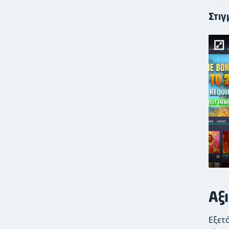
Στιγ
Αξ
Εξετ