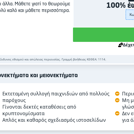
ι άλλα. Μάθετε γιατί το θεωρούμε
100% έω
λύ καλό και μάθετε περισσότερα.
Κω
Δέχε
Κίνδυνος εθισμού και απώλειας περιουσίας. Γραμμή βοήθειας ΚΕΘΕΑ: 1114.
νεκτήματα και μειονεκτήματα
Εκτεταμένη συλλογή παιχνιδιών από πολλούς
Περι
παρόχους
Μη μ
Γίνονται δεκτές καταθέσεις από
γλώσ
κρυπτονομίσματα
Δεν 
Απλός και καθαρός σχεδιασμός ιστοσελίδων
για ό