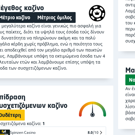
αντι
έγεθος καζίνο
Λαμβ
σοβα
Μέτριο καζίνο
Μέτριος όμιλος
του 
 μεγαλύτερα καζίνο είναι γενικώς πιο ασφαλή για
περι
υς παίκτες, διότι τα υψηλά τους έσοδα τούς δίνουν
παρά
 δυνατότητα να πληρώνουν ακόμη και τα πολύ
συσχ
γάλα κέρδη χωρίς πρόβλημα, ενώ η ποιότητα τους
ει αποδειχθεί από τον μεγάλο αριθμό των παικτών
υς. Λαμβάνουμε υπόψη τα εκτιμώμενα έσοδα των 4
λευταίων ετών και λαμβάνουμε επίσης υπόψη τα
οδα των συσχετιζόμενων καζίνο.
Μα
No
Αν έ
είνα
πίδραση
χαρα
υσχετιζόμενων καζίνο
λίστ
βάσε
Ουδέτερη
σοβα
σχετιζόμενα καζίνο:
1
Spinzen Casino
8.0
/10