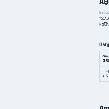
Αξ
Εξετ
πολύ
καζί
πελα
άλλο
παρα
Πληρ
μάθε
Διαχ
Σύμφ
GBL
μεγέ
αυτή
Προβ
> 5
είνα
πληρ
κατα
Δεν 
Ασ