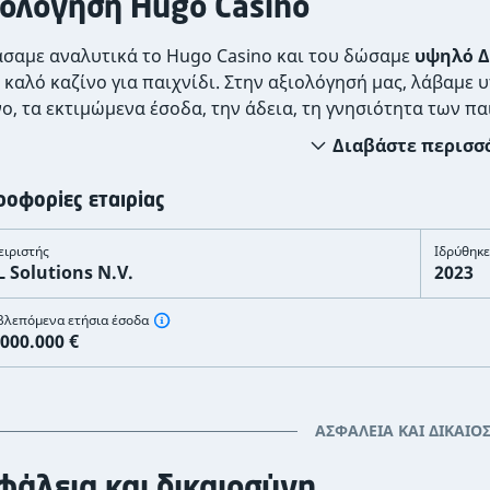
ιολόγηση Hugo Casino
άσαμε αναλυτικά το Hugo Casino και του δώσαμε
υψηλό Δ
 καλό καζίνο για παιχνίδι. Στην αξιολόγησή μας, λάβαμε
νο, τα εκτιμώμενα έσοδα, την άδεια, τη γνησιότητα των π
τών, το πόσο δίκαιοι είναι οι όροι και οι προϋποθέσεις, 
Διαβάστε περισσ
υς παράγοντες. Καθώς το Hugo Casino
σχετίζεται και με 
κάτω, η αξιολόγησή του επηρεάζεται από αυτά. Διαβάστε
οφορίες εταιρίας
τε περισσότερα σχετικά με αυτό το καζίνο.
ειριστής
Ιδρύθηκε
ωνα με τις έρευνες και τους υπολογισμούς μας, το Hugo C
 Solutions N.V.
2023
θους
όσον αφορά τα συνολικά έσοδα. Ανήκει σε μια ομάδ
 είναι ακόμη μεσαίου μεγέθους, ακόμη και όταν αξιολογεί
λεπόμενα ετήσια έσοδα
.000.000 €
ι ένας σημαντικός παράγοντας, καθώς τα μεγαλύτερα καζ
ώνουν τα μεγάλα κέρδη, ενώ τα μικρότερα καζίνο ενδεχ
φέρετε να κερδίσετε ένα μεγάλο ποσό.
ΑΣΦΆΛΕΙΑ ΚΑΙ ΔΙΚΑΙΟ
βρήκαμε
κανένα σχετικό παράπονο
για αυτό το καζίνο.
φάλεια και δικαιοσύνη