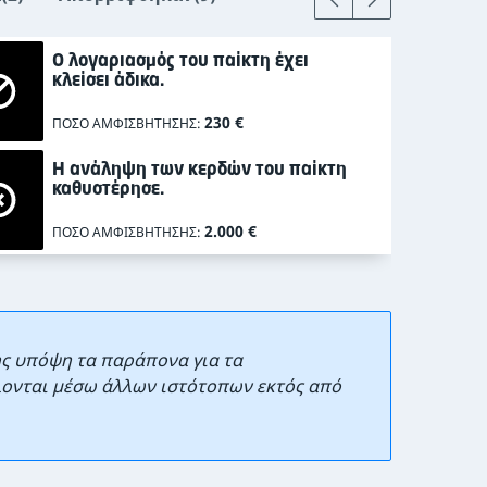
Ο λογαριασμός του παίκτη έχει
κλείσει άδικα.
230 €
ΠΟΣΟ ΑΜΦΙΣΒΗΤΗΣΗΣ:
Η ανάληψη των κερδών του παίκτη
καθυστέρησε.
2.000 €
ΠΟΣΟ ΑΜΦΙΣΒΗΤΗΣΗΣ:
ης υπόψη τα παράπονα για τα
λονται μέσω άλλων ιστότοπων εκτός από