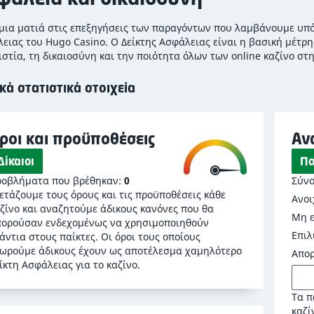
άση όλες τις πληροφορίες που αναφέραμε σε αυτήν την 
ε ότι το Hugo Casino είναι ένα πολύ καλό online καζίνο. 
 μια ματιά στις επεξηγήσεις των παραγόντων που λαμβάνουμε υπ
χείριση και ότι θα έχετε μια απολαυστική εμπειρία αν απο
ειας του Hugo Casino. Ο Δείκτης Ασφάλειας είναι η βασική μέτρ
ιστία, τη δικαιοσύνη και την ποιότητα όλων των online καζίνο σ
κά στατιστικά στοιχεία
ροι και προϋποθέσεις
Αν
Δίκαιοι
Πο
ροβλήματα που βρέθηκαν:
0
Σύν
ετάζουμε τους όρους και τις προϋποθέσεις κάθε
Ανοι
ζίνο και αναζητούμε άδικους κανόνες που θα
Μη 
ορούσαν ενδεχομένως να χρησιμοποιηθούν
Επιλ
άντια στους παίκτες. Οι όροι τους οποίους
ωρούμε άδικους έχουν ως αποτέλεσμα χαμηλότερο
Απο
ίκτη Ασφάλειας για το καζίνο.
Τα π
καζί