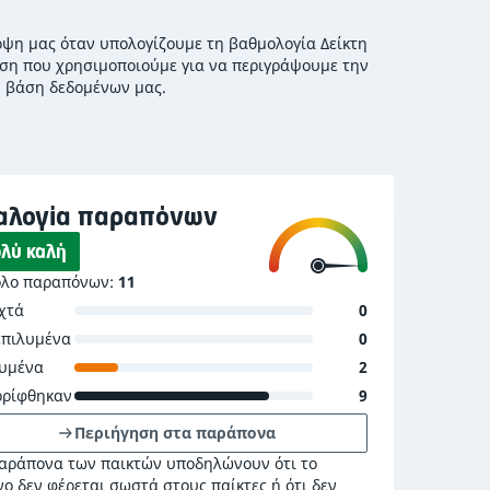
αξιολόγηση, μπορούμε συμπερασματικά να
Μπορείτε να περιμένετε ότι θα λάβετε καλή
όψη μας όταν υπολογίζουμε τη βαθμολογία Δείκτη
φασίσετε να παίξετε σε αυτό.
ηση που χρησιμοποιούμε για να περιγράψουμε την
τη βάση δεδομένων μας.
αλογία παραπόνων
λύ καλή
ολο παραπόνων:
11
χτά
0
επιλυμένα
0
υμένα
2
ρρίφθηκαν
9
Περιήγηση στα παράπονα
αράπονα των παικτών υποδηλώνουν ότι το
νο δεν φέρεται σωστά στους παίκτες ή ότι δεν