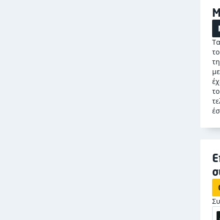
Μ
Τα
το
τη
με
έχ
το
τε
έσ
Ε
σ
Συ