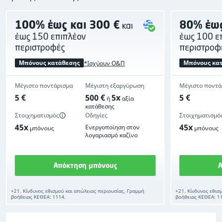
100% έως και 300 €
80% έως
και
έως 150 επιπλέον
έως 100 ε
περιστροφές
περιστροφ
Μπόνους κατάθεσης
Μπόνους κα
*Ισχύουν Ο&Π
Μέγιστο ποντάρισμα
Μέγιστη εξαργύρωση
Μέγιστο ποντά
5 €
500 €
5x
5 €
ή
αξία
κατάθεσης
Στοιχηματισμός
Οδηγίες
Στοιχηματισμό
45x
45x
Ενεργοποίηση στον
μπόνους
μπόνους
λογαριασμό καζίνο
Απόκτηση μπόνους
Α
+21. Κίνδυνος εθισμού και απώλειας περιουσίας. Γραμμή
+21. Κίνδυνος εθισ
βοήθειας ΚΕΘΕΑ: 1114.
βοήθειας ΚΕΘΕΑ: 1