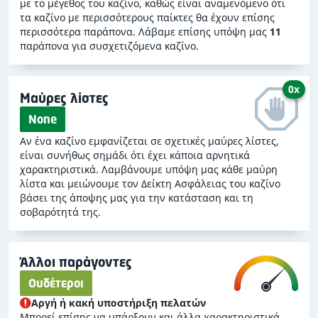
με το μέγεθος του καζίνο, καθώς είναι αναμενόμενο ότι
τα καζίνο με περισσότερους παίκτες θα έχουν επίσης
περισσότερα παράπονα. Λάβαμε επίσης υπόψη μας
11
παράπονα για συσχετιζόμενα καζίνο.
0x
Μαύρες λίστες
None
Αν ένα καζίνο εμφανίζεται σε σχετικές μαύρες λίστες,
είναι συνήθως σημάδι ότι έχει κάποια αρνητικά
χαρακτηριστικά. Λαμβάνουμε υπόψη μας κάθε μαύρη
λίστα και μειώνουμε τον Δείκτη Ασφάλειας του καζίνο
βάσει της άποψης μας για την κατάσταση και τη
σοβαρότητά της.
Άλλοι παράγοντες
Ουδέτεροι
Αργή ή κακή υποστήριξη πελατών
Μπορεί επίσης να υπάρξουν και άλλα χαρακτηριστικά