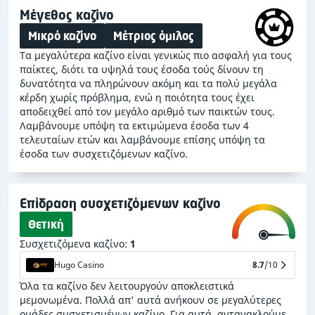
εκπρόσωποι εξυπηρέτησης πελατών για να σας
Μέγεθος καζίνο
βοηθήσουν, αλλά συνήθως δεν απαντάνε άμεσα και οι
Μικρό καζίνο
Μέτριος όμιλος
απαντήσεις τους δεν είναι τόσο βοηθητικές όσο θα
Τα μεγαλύτερα καζίνο είναι γενικώς πιο ασφαλή για τους
μπορούσαν να είναι.
παίκτες, διότι τα υψηλά τους έσοδα τούς δίνουν τη
δυνατότητα να πληρώνουν ακόμη και τα πολύ μεγάλα
Με βάση όλες τις πληροφορίες που αναφέραμε σε
κέρδη χωρίς πρόβλημα, ενώ η ποιότητα τους έχει
αυτήν την αξιολόγηση, μπορούμε συμπερασματικά να
αποδειχθεί από τον μεγάλο αριθμό των παικτών τους.
πούμε ότι το Spinzen Casino είναι ένα πολύ καλό
Λαμβάνουμε υπόψη τα εκτιμώμενα έσοδα των 4
τελευταίων ετών και λαμβάνουμε επίσης υπόψη τα
online καζίνο. Μπορείτε να περιμένετε ότι θα λάβετε
έσοδα των συσχετιζόμενων καζίνο.
καλή μεταχείριση και ότι θα έχετε μια απολαυστική
εμπειρία αν αποφασίσετε να παίξετε σε αυτό.
Επίδραση συσχετιζόμενων καζίνο
Θετική
Συσχετιζόμενα καζίνο:
1
Hugo Casino
8.7
/10
Όλα τα καζίνο δεν λειτουργούν αποκλειστικά
μεμονωμένα. Πολλά απ' αυτά ανήκουν σε μεγαλύτερες
ομάδες συσχετισμένων καζίνο. Για αυτά, αντανακλούμε