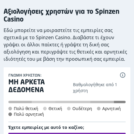
Αξιολογήσεις χρηστών για το Spinzen
Casino
Εδώ μπορείτε να μοιραστείτε τις εμπειρίες σας
σχετικά με το Spinzen Casino. Διαβάστε τι έχουν
γράψει οι άλλοι παίκτες ή γράψτε τη δική σας
αξιολόγηση και περιγράψτε τις θετικές και αρνητικές
ιδιότητές του με βάση την προσωπική σας εμπειρία.
ΓΝΏΜΗ ΧΡΗΣΤΏΝ:
ΜΗ ΑΡΚΕΤΆ
Βαθμολογήθηκε από 1
ΔΕΔΟΜΈΝΑ
χρήστη
Πολύ θετική
Θετική
Ουδέτερη
Αρνητική
Πολύ αρνητική
Έχετε εμπειρίες με αυτό το καζίνο;