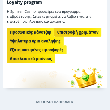
Loyalty program
Η Spinzen Casino προσφέρει ένα πρόγραμμα
επιβράβευσης. Δείτε τι μπορείτε να λάβετε για την
επίτευξη υψηλότερης κατάστασης:
Προσωπικός μάνατζερ
Επιστροφή χρημάτων
Υψηλότερα όρια ανάληψης
Εξατομικευμένες προσφορές
Αποκλειστικά μπόνους
ΜΈΘΟΔΟΙ ΠΛΗΡΩΜΉΣ