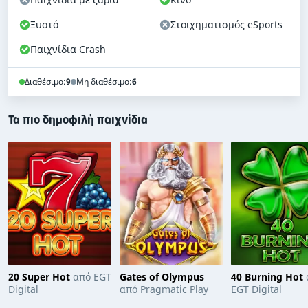
Ξυστό
Στοιχηματισμός eSports
Παιχνίδια Crash
Διαθέσιμο:
9
Μη διαθέσιμο:
6
Τα πιο δημοφιλή παιχνίδια
20 Super Hot
από EGT
Gates of Olympus
40 Burning Hot
Digital
από Pragmatic Play
EGT Digital