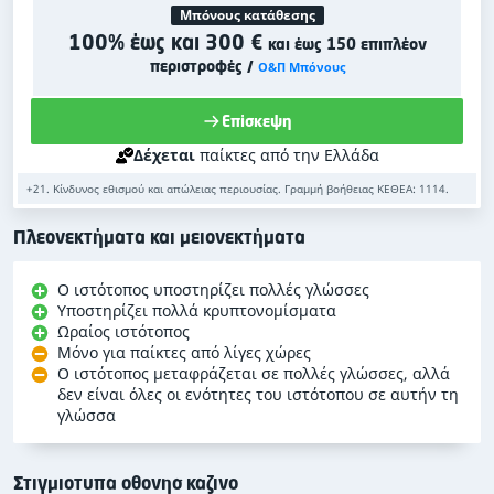
Μπόνους κατάθεσης
100% έως και 300 €
και έως 150 επιπλέον
περιστροφές
/
Ο&Π Μπόνους
Επίσκεψη
Δέχεται
παίκτες από την Ελλάδα
+21. Κίνδυνος εθισμού και απώλειας περιουσίας. Γραμμή βοήθειας ΚΕΘΕΑ: 1114.
Πλεονεκτήματα και μειονεκτήματα
Ο ιστότοπος υποστηρίζει πολλές γλώσσες
Υποστηρίζει πολλά κρυπτονομίσματα
Ωραίος ιστότοπος
Μόνο για παίκτες από λίγες χώρες
Ο ιστότοπος μεταφράζεται σε πολλές γλώσσες, αλλά
δεν είναι όλες οι ενότητες του ιστότοπου σε αυτήν τη
γλώσσα
Στιγμιοτυπα οθονησ καζινο