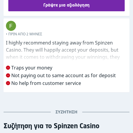
Γράψτε μια αξιολόγηση
• ΠΡΙΝ ΑΠΌ 2 ΜΉΝΕΣ
I highly recommend staying away from Spinzen
Casino. They will happily accept your deposits, but
when it comes to withdrawing your winnings, they
will use every excuse in the book to hold onto your
Traps your money
money.
Not paying out to same account as for deposit
I deposited using my Revolut account, that I use
No help from customer service
without any issues on every other casino site.
However, Spinzen cancelled my withdrawal, claiming
they cannot pay out to a Revolut IBAN due to the
country code. It makes absolutely no sense that an
ΣΥΖΉΤΗΣΗ
account is perfectly fine for depositing, but suddenly
"invalid" when you want your money back.
Συζήτηση για το Spinzen Casino
To make it even worse, when I tried to withdraw