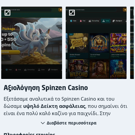
Αξιολόγηση Spinzen Casino
Εξετάσαμε αναλυτικά το Spinzen Casino και του
δώσαμε
υψηλό Δείκτη ασφάλειας
, που σημαίνει ότι
είναι ένα πολύ καλό καζίνο για παιχνίδι. Στην
αξιολόγησή μας, λάβαμε υπόψη μας τα παράπονα των
Διαβάστε περισσότερα
παικτών του καζίνο, τα εκτιμώμενα έσοδα, την άδεια,