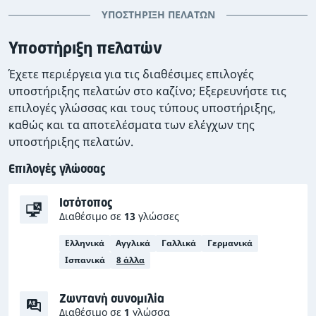
ΥΠΟΣΤΉΡΙΞΗ ΠΕΛΑΤΏΝ
Υποστήριξη πελατών
Έχετε περιέργεια για τις διαθέσιμες επιλογές
υποστήριξης πελατών στο καζίνο; Εξερευνήστε τις
επιλογές γλώσσας και τους τύπους υποστήριξης,
καθώς και τα αποτελέσματα των ελέγχων της
υποστήριξης πελατών.
Επιλογές γλώσσας
Ιστότοπος
Διαθέσιμο σε
13
γλώσσες
Ελληνικά
Αγγλικά
Γαλλικά
Γερμανικά
Ισπανικά
8 άλλα
Ζωντανή συνομιλία
Διαθέσιμο σε
1
γλώσσα