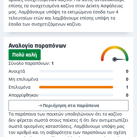
επίσης τα συσχετισμένα καζίνο στον Δείκτη Ασφάλειας
μας. Λαμβάνουμε υπόψη τα εκτιμώμενα έσοδα των 4
τελευταίων ετών και λαμβάνουμε επίσης υπόψη τα
έσοδα των συσχετιζόμενων καζίνο.
Αναλογία παραπόνων
Πολύ καλή
Σύνολο παραπόνων:
1
Ανοιχτά
0
Μη επιλυμένα
0
Επιλυμένα
1
Απορρίφθηκαν
0
Περιήγηση στα παράπονα
Τα παράπονα των παικτών υποδηλώνουν ότι το καζίνο
δεν φέρεται σωστά στους παίκτες ή ότι δεν αντιμετωπίζει
σωστά ορισμένες καταστάσεις. Λαμβάνουμε υπόψη μας
τον αριθμό και τη σοβαρότητα των παραπόνων σε σχέση