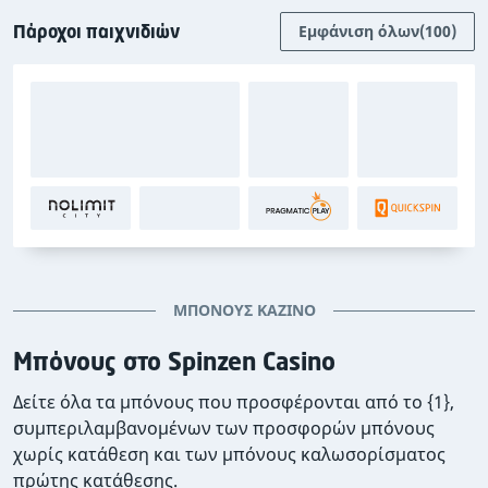
Πάροχοι παιχνιδιών
Εμφάνιση όλων
(100)
ΜΠΌΝΟΥΣ ΚΑΖΊΝΟ
Μπόνους στο Spinzen Casino
Δείτε όλα τα μπόνους που προσφέρονται από το {1},
συμπεριλαμβανομένων των προσφορών μπόνους
χωρίς κατάθεση και των μπόνους καλωσορίσματος
πρώτης κατάθεσης.