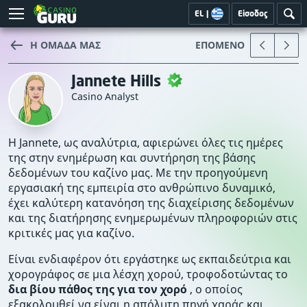
EL
|
Είσοδος
Η ΟΜΆΔΑ ΜΑΣ
ΕΠΟΜΕΝΟ
Jannete Hills
Casino Analyst
Η Jannete, ως αναλύτρια, αφιερώνει όλες τις ημέρες
της στην ενημέρωση και συντήρηση της βάσης
δεδομένων του καζίνο μας. Με την προηγούμενη
εργασιακή της εμπειρία στο ανθρώπινο δυναμικό,
έχει καλύτερη κατανόηση της διαχείρισης δεδομένων
και της διατήρησης ενημερωμένων πληροφοριών στις
κριτικές μας για καζίνο.
Είναι ενδιαφέρον ότι εργάστηκε ως εκπαιδεύτρια και
χορογράφος σε μια λέσχη χορού, τροφοδοτώντας το
δια βίου πάθος της για τον χορό
, ο οποίος
εξακολουθεί να είναι η απόλυτη πηγή χαράς και