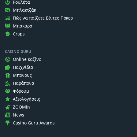
Ρουλέτα
Μπλακτζάκ
Πώς να παίξετε Βίντεο Πόκερ
Μπακαρά
Craps
CASINO GURU
Online καζίνο
Παιχνίδια
Μπόνους
Παράπονα
Φόρουμ
Αξιολογήσεις
ZOOMin
News
Casino Guru Awards