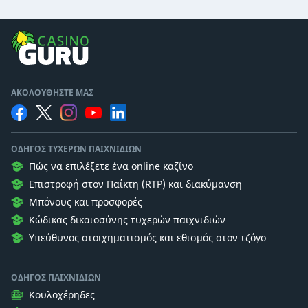
ΑΚΟΛΟΥΘΉΣΤΕ ΜΑΣ
ΟΔΗΓΌΣ ΤΥΧΕΡΏΝ ΠΑΙΧΝΙΔΙΏΝ
Πώς να επιλέξετε ένα online καζίνο
Επιστροφή στον Παίκτη (RTP) και διακύμανση
Μπόνους και προσφορές
Κώδικας δικαιοσύνης τυχερών παιχνιδιών
Υπεύθυνος στοιχηματισμός και εθισμός στον τζόγο
ΟΔΗΓΌΣ ΠΑΙΧΝΙΔΙΏΝ
Κουλοχέρηδες