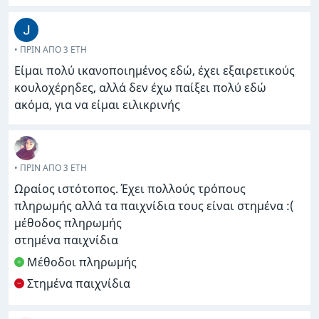
• ΠΡΙΝ ΑΠΌ 3 ΈΤΗ
Είμαι πολύ ικανοποιημένος εδώ, έχει εξαιρετικούς
κουλοχέρηδες, αλλά δεν έχω παίξει πολύ εδώ
ακόμα, για να είμαι ειλικρινής
• ΠΡΙΝ ΑΠΌ 3 ΈΤΗ
Ωραίος ιστότοπος. Έχει πολλούς τρόπους
πληρωμής αλλά τα παιχνίδια τους είναι στημένα :(
μέθοδος πληρωμής
στημένα παιχνίδια
Μέθοδοι πληρωμής
Στημένα παιχνίδια