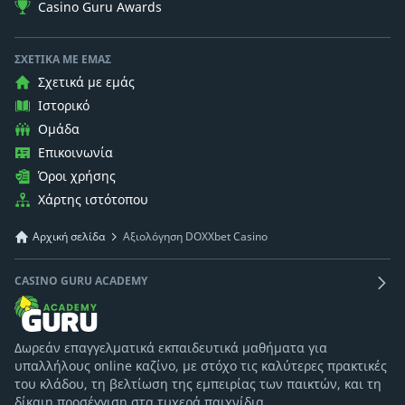
Casino Guru Awards
ΣΧΕΤΙΚΆ ΜΕ ΕΜΆΣ
Σχετικά με εμάς
Ιστορικό
Ομάδα
Επικοινωνία
Όροι χρήσης
Χάρτης ιστότοπου
Αρχική σελίδα
Αξιολόγηση DOXXbet Casino
CASINO GURU ACADEMY
Δωρεάν επαγγελματικά εκπαιδευτικά μαθήματα για
υπαλλήλους online καζίνο, με στόχο τις καλύτερες πρακτικές
του κλάδου, τη βελτίωση της εμπειρίας των παικτών, και τη
δίκαιη προσέγγιση στα τυχερά παιχνίδια.