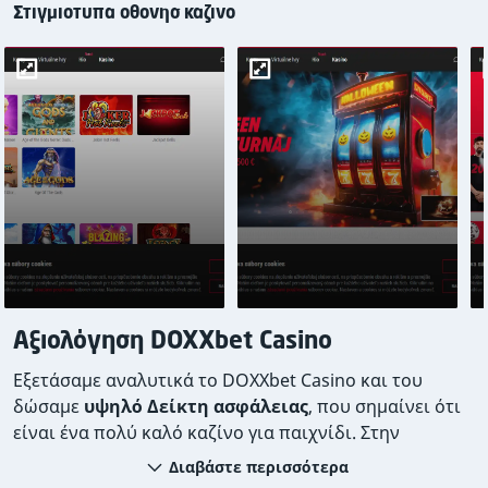
Στιγμιοτυπα οθονησ καζινο
Αξιολόγηση DOXXbet Casino
Εξετάσαμε αναλυτικά το DOXXbet Casino και του
δώσαμε
υψηλό Δείκτη ασφάλειας
, που σημαίνει ότι
είναι ένα πολύ καλό καζίνο για παιχνίδι. Στην
αξιολόγησή μας, λάβαμε υπόψη μας τα παράπονα των
Διαβάστε περισσότερα
παικτών του καζίνο, τα εκτιμώμενα έσοδα, την άδεια,