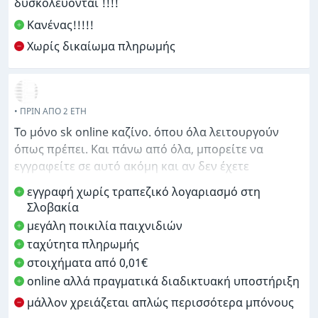
δυσκολευονται !!!!
Κανένας!!!!!
Χωρίς δικαίωμα πληρωμής
• ΠΡΙΝ ΑΠΌ 2 ΈΤΗ
Το μόνο sk online καζίνο. όπου όλα λειτουργούν
όπως πρέπει. Και πάνω από όλα, μπορείτε να
εγγραφείτε σε αυτό ακόμη και αν δεν έχετε
τραπεζικό λογαριασμό στη Σλοβακία.
εγγραφή χωρίς τραπεζικό λογαριασμό στη
Για ανθρώπους σαν εμένα είναι ότι καλύτερο από
Σλοβακία
άποψη online υποστήριξης μέχρι την πληρωμή, το
μεγάλη ποικιλία παιχνιδιών
δίνω 10/10 !!!!
ταχύτητα πληρωμής
στοιχήματα από 0,01€
online αλλά πραγματικά διαδικτυακή υποστήριξη
μάλλον χρειάζεται απλώς περισσότερα μπόνους