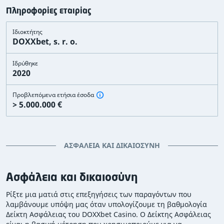
τη γνησιότητα των παιχνιδιών, την ποιότητα της
Πληροφορίες εταιρίας
εξυπηρέτησης πελατών, το πόσο δίκαιοι είναι οι όροι
Ιδιοκτήτης
και οι προϋποθέσεις, τα όρια ανάληψης και κέρδους,
DOXXbet, s. r. o.
καθώς και άλλους παράγοντες. Διαβάστε την πλήρη
αξιολόγησή μας παρακάτω, για να μάθετε
Ιδρύθηκε
περισσότερα σχετικά με αυτό το καζίνο.
2020
Σύμφωνα με τις έρευνες και τους υπολογισμούς μας,
Προβλεπόμενα ετήσια έσοδα
το DOXXbet Casino είναι ένα
online καζίνο μεσαίου
> 5.000.000 €
μεγέθους
όσον αφορά τα συνολικά έσοδα. Τα έσοδα
ενός καζίνο είναι ένας σημαντικός παράγοντας, καθώς
τα μεγαλύτερα καζίνο δεν έχουν συνήθως πρόβλημα
ΑΣΦΆΛΕΙΑ ΚΑΙ ΔΙΚΑΙΟΣΎΝΗ
να πληρώνουν τα μεγάλα κέρδη, ενώ τα μικρότερα
καζίνο ενδεχομένως να μην μπορούν να σας
πληρώσουν αν καταφέρετε να κερδίσετε ένα μεγάλο
Ασφάλεια και δικαιοσύνη
ποσό.
Ρίξτε μια ματιά στις επεξηγήσεις των παραγόντων που
λαμβάνουμε υπόψη μας όταν υπολογίζουμε τη βαθμολογία
Δείκτη Ασφάλειας του DOXXbet Casino. Ο Δείκτης Ασφάλειας
Το DOXXbet Casino συνδέεται με επίγεια