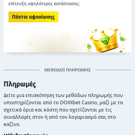
επίτευξη υψηλότερης κατάστασης:
Πόντοι αφοσίωσης
ΜΈΘΟΔΟΙ ΠΛΗΡΩΜΉΣ
Πληρωμές
Δείτε μια επισκόπηση των μεθόδων πληρωμής που
υποστηρίζονται από το DOXXbet Casino, μαζί με τα
σχετικά όρια και κόστη που σχετίζονται με τις
συναλλαγές στον ή από τον λογαριασμό σας στο
καζίνο.