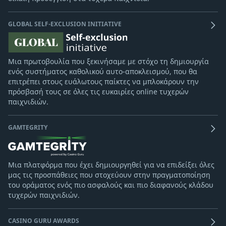
GLOBAL SELF-EXCLUSION INITIATIVE
Μια πρωτοβουλία που ξεκινήσαμε με στόχο τη δημιουργία
ενός συστήματος καθολικού αυτο-αποκλεισμού, που θα
επιτρέπει στους ευάλωτους παίκτες να μπλοκάρουν την
πρόσβασή τους σε όλες τις ευκαιρίες online τυχερών
παιχνιδιών.
GAMTEGRITY
Μια πλατφόρμα που έχει δημιουργηθεί για να επιδείξει όλες
μας τις προσπάθειες που στοχεύουν στην πραγματοποίηση
του οράματος ενός πιο ασφαλούς και πιο διαφανούς κλάδου
τυχερών παιχνιδιών.
CASINO GURU AWARDS