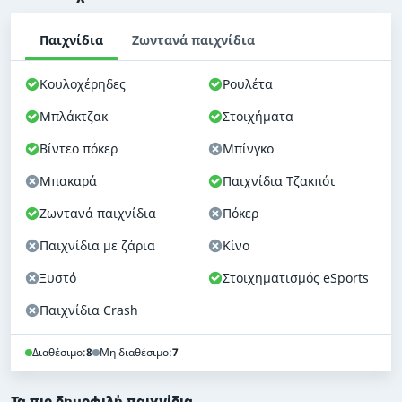
Παιχνίδια
Ζωντανά παιχνίδια
Κουλοχέρηδες
Ρουλέτα
Μπλάκτζακ
Στοιχήματα
Βίντεο πόκερ
Μπίνγκο
Μπακαρά
Παιχνίδια Τζακπότ
Ζωντανά παιχνίδια
Πόκερ
Παιχνίδια με ζάρια
Κίνο
Ξυστό
Στοιχηματισμός eSports
Παιχνίδια Crash
Διαθέσιμο:
8
Μη διαθέσιμο:
7