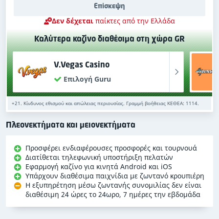
Επίσκεψη
Δεν δέχεται
παίκτες από την Ελλάδα
Καλύτερα καζίνο διαθέσιμα στη χώρα GR
V.Vegas Casino
Επιλογή Guru
+21. Κίνδυνος εθισμού και απώλειας περιουσίας. Γραμμή βοήθειας ΚΕΘΕΑ: 1114.
Πλεονεκτήματα και μειονεκτήματα
Προσφέρει ενδιαφέρουσες προσφορές και τουρνουά
Διατίθεται τηλεφωνική υποστήριξη πελατών
Εφαρμογή καζίνο για κινητά Android και iOS
Υπάρχουν διαθέσιμα παιχνίδια με ζωντανό κρουπιέρη
Η εξυπηρέτηση μέσω ζωντανής συνομιλίας δεν είναι
διαθέσιμη 24 ώρες το 24ωρο, 7 ημέρες την εβδομάδα