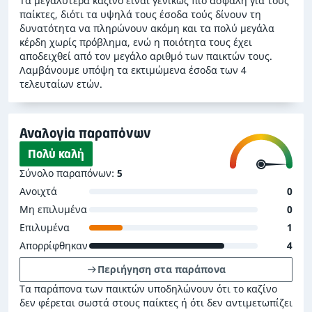
Τα μεγαλύτερα καζίνο είναι γενικώς πιο ασφαλή για τους
παίκτες, διότι τα υψηλά τους έσοδα τούς δίνουν τη
δυνατότητα να πληρώνουν ακόμη και τα πολύ μεγάλα
κέρδη χωρίς πρόβλημα, ενώ η ποιότητα τους έχει
αποδειχθεί από τον μεγάλο αριθμό των παικτών τους.
Λαμβάνουμε υπόψη τα εκτιμώμενα έσοδα των 4
τελευταίων ετών.
Αναλογία παραπόνων
Πολύ καλή
Σύνολο παραπόνων:
5
Ανοιχτά
0
Μη επιλυμένα
0
Επιλυμένα
1
Απορρίφθηκαν
4
Περιήγηση στα παράπονα
Τα παράπονα των παικτών υποδηλώνουν ότι το καζίνο
δεν φέρεται σωστά στους παίκτες ή ότι δεν αντιμετωπίζει