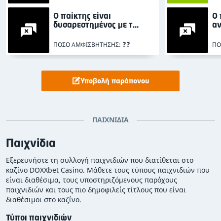
Ο παίκτης είναι
Ο 
δυσαρεστημένος με το
αν
καζίνο.
τε
πα
??
ΠΟΣΟ ΑΜΦΙΣΒΗΤΗΣΗΣ:
ΠΟ
Υποβολή παράπονου
ΠΑΙΧΝΊΔΙΑ
Παιχνίδια
Εξερευνήστε τη συλλογή παιχνιδιών που διατίθεται στο
καζίνο DOXXbet Casino. Μάθετε τους τύπους παιχνιδιών που
είναι διαθέσιμα, τους υποστηριζόμενους παρόχους
παιχνιδιών και τους πιο δημοφιλείς τίτλους που είναι
διαθέσιμοι στο καζίνο.
Τύποι παιχνιδιών