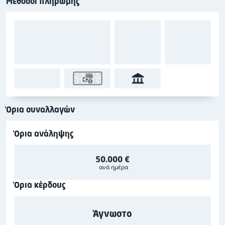
Μέθοδοι πληρωμής
Όρια συναλλαγών
Όρια ανάληψης
50.000 €
ανά ημέρα
Όρια κέρδους
Άγνωστο