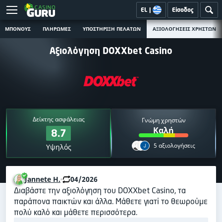
EL
|
Είσοδος
ΜΠΌΝΟΥΣ
ΠΛΗΡΩΜΈΣ
ΥΠΟΣΤΉΡΙΞΗ ΠΕΛΑΤΏΝ
ΑΞΙΟΛΟΓΉΣΕΙΣ ΧΡΗΣΤΏΝ
Αξιολόγηση DOXXbet Casino
Δείκτης ασφάλειας
Γνώμη χρηστών
Καλή
8.7
5 αξιολογήσεις
Υψηλός
Jannete H.
04/2026
Διαβάστε την αξιολόγηση του DOXXbet Casino, τα
παράπονα παικτών και άλλα. Μάθετε γιατί το θεωρούμε
πολύ καλό και μάθετε περισσότερα.