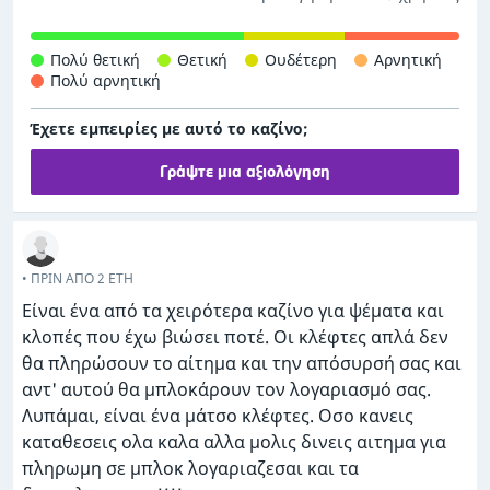
Πολύ θετική
Θετική
Ουδέτερη
Αρνητική
Πολύ αρνητική
Έχετε εμπειρίες με αυτό το καζίνο;
Γράψτε μια αξιολόγηση
• ΠΡΙΝ ΑΠΌ 2 ΈΤΗ
Είναι ένα από τα χειρότερα καζίνο για ψέματα και
κλοπές που έχω βιώσει ποτέ. Οι κλέφτες απλά δεν
θα πληρώσουν το αίτημα και την απόσυρσή σας και
αντ' αυτού θα μπλοκάρουν τον λογαριασμό σας.
Λυπάμαι, είναι ένα μάτσο κλέφτες. Οσο κανεις
καταθεσεις ολα καλα αλλα μολις δινεις αιτημα για
πληρωμη σε μπλοκ λογαριαζεσαι και τα