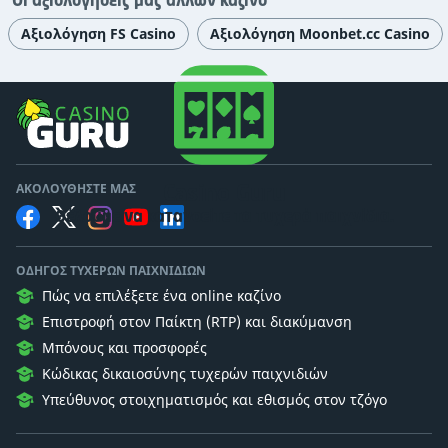
Αξιολόγηση FS Casino
Αξιολόγηση Moonbet.cc Casino
Casino Guru
ΑΚΟΛΟΥΘΉΣΤΕ ΜΑΣ
Θέλουμε να κατανοείτε τα τυχερά παιχνίδια.
ΟΔΗΓΌΣ ΤΥΧΕΡΏΝ ΠΑΙΧΝΙΔΙΏΝ
Πώς να επιλέξετε ένα online καζίνο
Επιστροφή στον Παίκτη (RTP) και διακύμανση
Μπόνους και προσφορές
Κώδικας δικαιοσύνης τυχερών παιχνιδιών
Υπεύθυνος στοιχηματισμός και εθισμός στον τζόγο