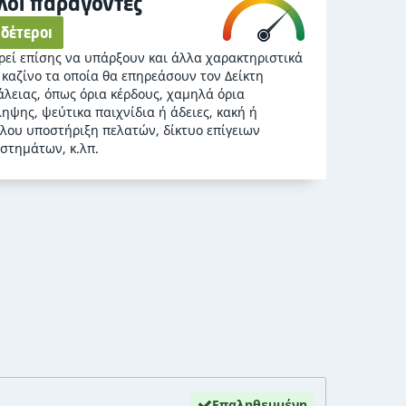
λοι παράγοντες
δέτεροι
εί επίσης να υπάρξουν και άλλα χαρακτηριστικά
 καζίνο τα οποία θα επηρεάσουν τον Δείκτη
λειας, όπως όρια κέρδους, χαμηλά όρια
ηψης, ψεύτικα παιχνίδια ή άδειες, κακή ή
λου υποστήριξη πελατών, δίκτυο επίγειων
στημάτων, κ.λπ.
Επαληθευμένη