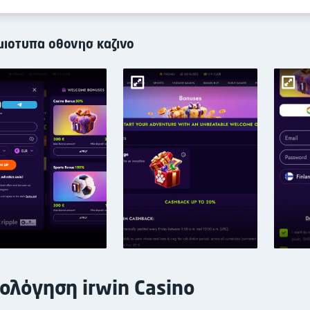
μιοτυπα οθονησ καζινο
ιολόγηση irwin Casino