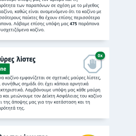
ρότητα των παραπόνων σε σχέση με το μέγεθος
καζίνο, καθώς είναι αναμενόμενο ότι τα καζίνο με
σσότερους παίκτες θα έχουν επίσης περισσότερα
πονα. Λάβαμε επίσης υπόψη μας
475
παράπονα
συσχετιζόμενα καζίνο.
0x
ύρες λίστες
ne
να καζίνο εμφανίζεται σε σχετικές μαύρες λίστες,
ι συνήθως σημάδι ότι έχει κάποια αρνητικά
κτηριστικά. Λαμβάνουμε υπόψη μας κάθε μαύρη
α και μειώνουμε τον Δείκτη Ασφάλειας του καζίνο
ι της άποψης μας για την κατάσταση και τη
ρότητά της.