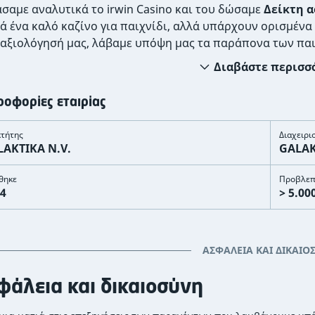
άσαμε αναλυτικά το irwin Casino και του δώσαμε
Δείκτη α
κά ένα καλό καζίνο για παιχνίδι, αλλά υπάρχουν ορισμένα
 αξιολόγησή μας, λάβαμε υπόψη μας τα παράπονα των παικ
α, τη γνησιότητα των παιχνιδιών, την ποιότητα της εξυπη
Διαβάστε περισσ
 και οι προϋποθέσεις, τα όρια ανάληψης και κέρδους, καθώ
ίζεται και με άλλα online καζίνο
, τα οποία παρατίθεντα
οφορίες εταιρίας
τικά από αυτά. Διαβάστε την πλήρη αξιολόγησή μας παρακ
το καζίνο.
κτήτης
Διαχειρι
LAKTIKA N.V.
GALAK
ωνα με τις έρευνες και τους υπολογισμούς μας, το irwin C
θους
όσον αφορά τα συνολικά έσοδα. Τα έσοδα ενός καζίν
θηκε
Προβλεπ
4
> 5.00
εγαλύτερα καζίνο δεν έχουν συνήθως πρόβλημα να πληρών
νο ενδεχομένως να μην μπορούν να σας πληρώσουν αν κατ
 τη στιγμή, έχουμε
0 άμεσα παράπονα για το συγκεκριμέ
ΑΣΦΆΛΕΙΑ ΚΑΙ ΔΙΚΑΙΟ
3 παράπονα για κάποια άλλα συσχετιζόμενα καζίνο
. Ε
αζίνο
9.491 αρνητικούς πόντους συνολικά
, από τους οπο
φάλεια και δικαιοσύνη
είτε να βρείτε περισσότερες πληροφορίες σχετικά με όλ
τμήμα «Επεξήγηση του Δείκτη ασφάλειας» αυτής της αξιολ