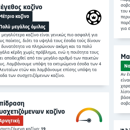
σοβα
έγεθος καζίνο
του 
Μέτριο καζίνο
περι
παρά
Πολύ μεγάλος όμιλος
για 
 μεγαλύτερα καζίνο είναι γενικώς πιο ασφαλή για
υς παίκτες, διότι τα υψηλά τους έσοδα τούς δίνουν
 δυνατότητα να πληρώνουν ακόμη και τα πολύ
γάλα κέρδη χωρίς πρόβλημα, ενώ η ποιότητα τους
Μα
ει αποδειχθεί από τον μεγάλο αριθμό των παικτών
υς. Λαμβάνουμε υπόψη τα εκτιμώμενα έσοδα των 4
No
λευταίων ετών και λαμβάνουμε επίσης υπόψη τα
Αν έ
οδα των συσχετιζόμενων καζίνο.
είνα
χαρα
λίστ
βάσε
πίδραση
σοβα
υσχετιζόμενων καζίνο
Αρνητική
σχετιζόμενα καζίνο:
19