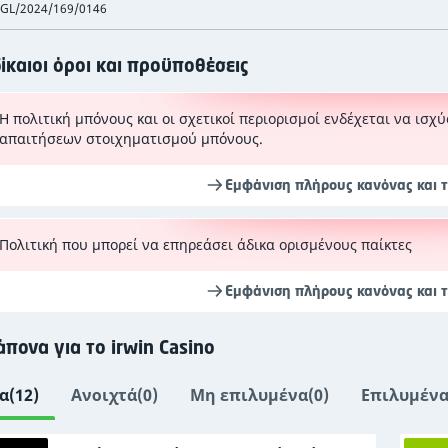
GL/2024/169/0146
ίκαιοι όροι και προϋποθέσεις
Η πολιτική μπόνους και οι σχετικοί περιορισμοί ενδέχεται να ισ
απαιτήσεων στοιχηματισμού μπόνους.
Εμφάνιση πλήρους κανόνας και 
Πολιτική που μπορεί να επηρεάσει άδικα ορισμένους παίκτες
Εμφάνιση πλήρους κανόνας και 
πονα για το irwin Casino
α
(12)
Ανοιχτά
(0)
Μη επιλυμένα
(0)
Επιλυμέν