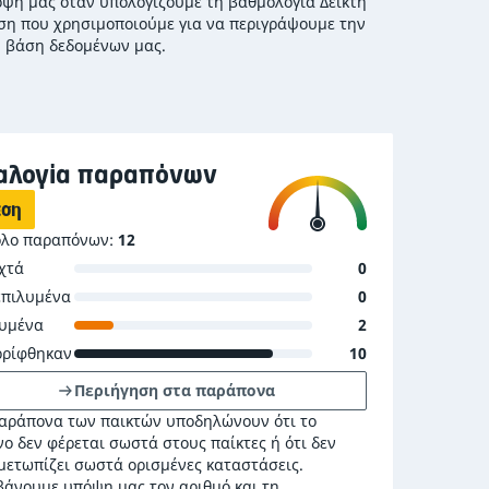
όψη μας όταν υπολογίζουμε τη βαθμολογία Δείκτη
ηση που χρησιμοποιούμε για να περιγράψουμε την
τη βάση δεδομένων μας.
τητες στους Όρους και Προϋποθέσεις που
 Για αυτόν τον λόγο, σας συμβουλεύουμε
ετε τουλάχιστον ιδιαίτερη προσοχή στους
ε να παίξετε σε αυτό.
αλογία παραπόνων
ση
ολο παραπόνων:
12
. Του δώσαμε αυτή τη βαθμολογία, διότι
χτά
0
ι κάτι που μας εμποδίζει να του δώσουμε
επιλυμένα
0
μια γενικότερα καλή εμπειρία παιχνιδιού σε
υμένα
2
ρρίφθηκαν
10
Περιήγηση στα παράπονα
αράπονα των παικτών υποδηλώνουν ότι το
νο δεν φέρεται σωστά στους παίκτες ή ότι δεν
μετωπίζει σωστά ορισμένες καταστάσεις.
άνουμε υπόψη μας τον αριθμό και τη