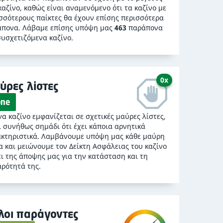
καζίνο, καθώς είναι αναμενόμενο ότι τα καζίνο με
σσότερους παίκτες θα έχουν επίσης περισσότερα
πονα. Λάβαμε επίσης υπόψη μας
463
παράπονα
συσχετιζόμενα καζίνο.
0x
ύρες λίστες
ne
να καζίνο εμφανίζεται σε σχετικές μαύρες λίστες,
ι συνήθως σημάδι ότι έχει κάποια αρνητικά
κτηριστικά. Λαμβάνουμε υπόψη μας κάθε μαύρη
α και μειώνουμε τον Δείκτη Ασφάλειας του καζίνο
ι της άποψης μας για την κατάσταση και τη
ρότητά της.
λοι παράγοντες