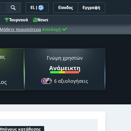
EL
|
Είσοδος
Εγγραφή
Τουρνουά
News
Μάθετε περισσότερα
Αποδοχή
ας
Γνώμη χρηστών
Ανάμεικτη
6 αξιολογήσεις
ιος
Μπόνους κατάθεσης