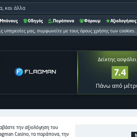
Μπόνους
Οδηγός
Παράπονα
Φόρουμ
Αξιολογήσεις
ις υπηρεσίες μας, συμφωνείτε με τους όρους χρήσης των cookies.
Δείκτης ασφάλει
7.4
Πάνω από μέτρ
αβάστε την αξιολόγηση του
agman Casino, τα παράπονα, την