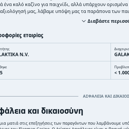
κά ένα καλό καζίνο για παιχνίδι, αλλά υπάρχουν ορισμένα
 αξιολόγησή μας, λάβαμε υπόψη μας τα παράπονα των παικ
α, τη γνησιότητα των παιχνιδιών, την ποιότητα της εξυπη
Διαβάστε περισσ
 και οι προϋποθέσεις, τα όρια ανάληψης και κέρδους, καθ
ίζεται και με άλλα online καζίνο
, τα οποία παρατίθεντα
οφορίες εταιρίας
κά από αυτά. Διαβάστε την πλήρη αξιολόγησή μας παρακάτ
το καζίνο.
κτήτης
Διαχειρι
LAKTIKA N.V.
GALAK
ωνα με τις έρευνες και τους υπολογισμούς μας, το Flagma
 αφορά τα συνολικά έσοδα. Τα έσοδα ενός καζίνο είναι έ
θηκε
Προβλεπ
5
< 1.00
λύτερα καζίνο δεν έχουν συνήθως πρόβλημα να πληρώνουν
χομένως να μην μπορούν να σας πληρώσουν αν καταφέρετε
 τη στιγμή, έχουμε
2 άμεσα παράπονα για το συγκεκριμέ
ΑΣΦΆΛΕΙΑ ΚΑΙ ΔΙΚΑΙΟ
1 παράπονα για κάποια άλλα συσχετιζόμενα καζίνο
. Ε
αζίνο
10.466 αρνητικούς πόντους συνολικά
, από τους οπ
φάλεια και δικαιοσύνη
νο. Μπορείτε να βρείτε περισσότερες πληροφορίες σχετικ
ους στο τμήμα «Επεξήγηση του Δείκτη ασφάλειας» αυτής τ
 μια ματιά στις επεξηγήσεις των παραγόντων που λαμβάνουμε υπ
ειας του Flagman Casino. Ο Δείκτης Ασφάλειας είναι η βασική μ