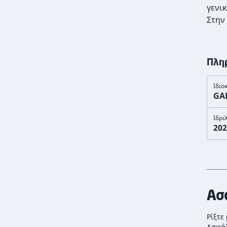
γενι
Στην
άδει
όροι
σχετ
Πληρ
θετι
αυτό 
Ιδιο
GA
Σύμφ
όσον
Ιδρύ
202
μεγα
ενδε
Αυτή
και
2
το κ
Ασ
καζί
πόντ
Ρίξτε
Ασφάλ