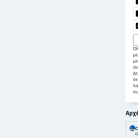
Όλ
με
με
αν
Δε
εκ
λα
συ
Αρχέ
C
O