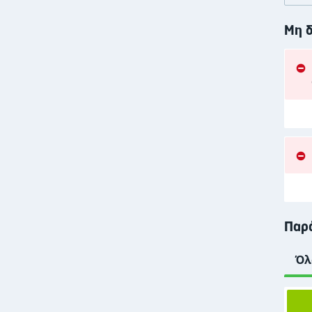
Μη δ
Παρά
Όλ