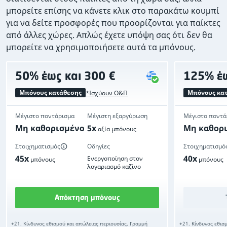
μπορείτε επίσης να κάνετε κλικ στο παρακάτω κουμπί
για να δείτε προσφορές που προορίζονται για παίκτες
από άλλες χώρες. Απλώς έχετε υπόψη σας ότι δεν θα
μπορείτε να χρησιμοποιήσετε αυτά τα μπόνους.
50% έως και 300 €
125% έω
Μπόνους κατάθεσης
Μπόνους κα
*Ισχύουν Ο&Π
Μέγιστο ποντάρισμα
Μέγιστη εξαργύρωση
Μέγιστο ποντά
Μη καθορισμένο
5x
Μη καθορ
αξία μπόνους
Στοιχηματισμός
Οδηγίες
Στοιχηματισμό
45x
40x
Ενεργοποίηση στον
μπόνους
μπόνους
λογαριασμό καζίνο
Απόκτηση μπόνους
+21. Κίνδυνος εθισμού και απώλειας περιουσίας. Γραμμή
+21. Κίνδυνος εθισ