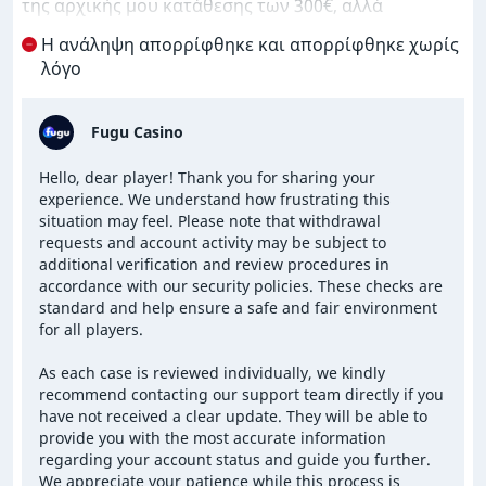
της αρχικής μου κατάθεσης των 300€, αλλά
απορρίφθηκε. Επικοινώνησα με την υποστήριξη και
Η ανάληψη απορρίφθηκε και απορρίφθηκε χωρίς
μου είπαν ότι έπρεπε να στοιχηματίσω την
λόγο
κατάθεσή μου τρεις φορές στο καζίνο. Το έκανα
αυτό και ήμουν τυχερός. Τώρα προσπαθώ να κάνω
Fugu Casino
ανάληψη 400€ επειδή κέρδισα 100€ επιπλέον. Έχουν
περάσει μέρες και έχω ρωτήσει τι συμβαίνει με την
Hello, dear player! Thank you for sharing your
ανάληψή μου και μου λένε ότι ο λογαριασμός μου
experience. We understand how frustrating this
βρίσκεται υπό αυστηρό έλεγχο. Η αλήθεια είναι ότι
situation may feel. Please note that withdrawal
δεν έχω παραβιάσει κανέναν από τους όρους τους ή
requests and account activity may be subject to
additional verification and review procedures in
κάτι τέτοιο. Απλώς ήθελα να δοκιμάσω την τύχη μου
accordance with our security policies. These checks are
στο καζίνο τους και τώρα δεν μπορώ να κάνω
standard and help ensure a safe and fair environment
ανάληψη της κατάθεσής μου των 300€. Δεν
for all players.
προσφέρουν λύση.
As each case is reviewed individually, we kindly
recommend contacting our support team directly if you
have not received a clear update. They will be able to
provide you with the most accurate information
regarding your account status and guide you further.
We appreciate your patience while this process is