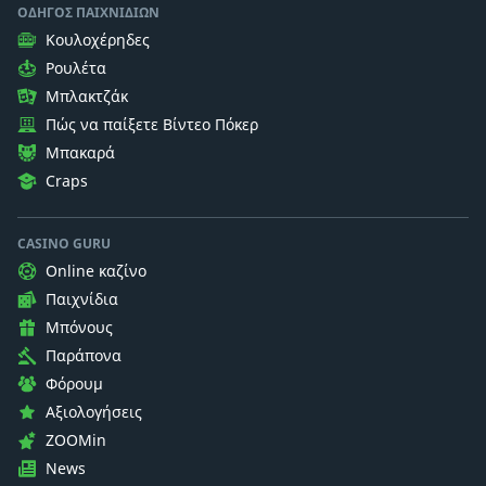
ΟΔΗΓΌΣ ΠΑΙΧΝΙΔΙΏΝ
Κουλοχέρηδες
Ρουλέτα
Μπλακτζάκ
Πώς να παίξετε Βίντεο Πόκερ
Μπακαρά
Craps
CASINO GURU
Online καζίνο
Παιχνίδια
Μπόνους
Παράπονα
Φόρουμ
Αξιολογήσεις
ZOOMin
News