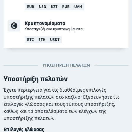
EUR
USD
KZT
RUB
UAH
Κρυπτονομίσματα
Υποστηριζόμενα κρυπτονομίσματα.
BTC
ETH
USDT
ΥΠΟΣΤΉΡΙΞΗ ΠΕΛΑΤΏΝ
Υποστήριξη πελατών
Έχετε περιέργεια για τις διαθέσιμες επιλογές
υποστήριξης πελατών στο καζίνο; Εξερευνήστε τις
επιλογές γλώσσας και τους τύπους υποστήριξης,
καθώς και τα αποτελέσματα των ελέγχων της
υποστήριξης πελατών.
Επιλογές γλώσσας