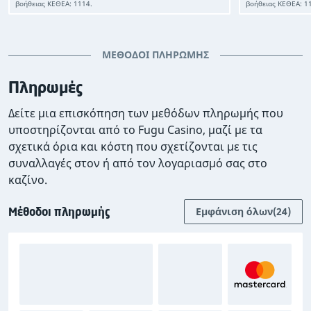
βοήθειας ΚΕΘΕΑ: 1114.
βοήθειας ΚΕΘΕΑ: 1
ΜΈΘΟΔΟΙ ΠΛΗΡΩΜΉΣ
Πληρωμές
Δείτε μια επισκόπηση των μεθόδων πληρωμής που
υποστηρίζονται από το Fugu Casino, μαζί με τα
σχετικά όρια και κόστη που σχετίζονται με τις
συναλλαγές στον ή από τον λογαριασμό σας στο
καζίνο.
Μέθοδοι πληρωμής
Εμφάνιση όλων
(24)