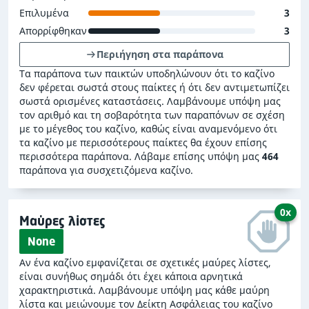
Επιλυμένα
3
Απορρίφθηκαν
3
Περιήγηση στα παράπονα
Τα παράπονα των παικτών υποδηλώνουν ότι το καζίνο
δεν φέρεται σωστά στους παίκτες ή ότι δεν αντιμετωπίζει
σωστά ορισμένες καταστάσεις. Λαμβάνουμε υπόψη μας
τον αριθμό και τη σοβαρότητα των παραπόνων σε σχέση
με το μέγεθος του καζίνο, καθώς είναι αναμενόμενο ότι
τα καζίνο με περισσότερους παίκτες θα έχουν επίσης
περισσότερα παράπονα. Λάβαμε επίσης υπόψη μας
464
παράπονα για συσχετιζόμενα καζίνο.
0x
Μαύρες λίστες
None
Αν ένα καζίνο εμφανίζεται σε σχετικές μαύρες λίστες,
είναι συνήθως σημάδι ότι έχει κάποια αρνητικά
χαρακτηριστικά. Λαμβάνουμε υπόψη μας κάθε μαύρη
λίστα και μειώνουμε τον Δείκτη Ασφάλειας του καζίνο