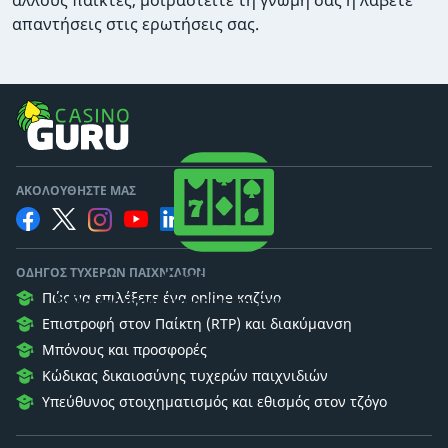
απαντήσεις στις ερωτήσεις σας.
ΑΚΟΛΟΥΘΉΣΤΕ ΜΑΣ
ΟΔΗΓΌΣ ΤΥΧΕΡΏΝ ΠΑΙΧΝΙΔΙΏΝ
Casino Guru
Πώς να επιλέξετε ένα online καζίνο
Θέλουμε να κατανοείτε τα τυχερά παιχνίδια.
Επιστροφή στον Παίκτη (RTP) και διακύμανση
Μπόνους και προσφορές
Κώδικας δικαιοσύνης τυχερών παιχνιδιών
Υπεύθυνος στοιχηματισμός και εθισμός στον τζόγο