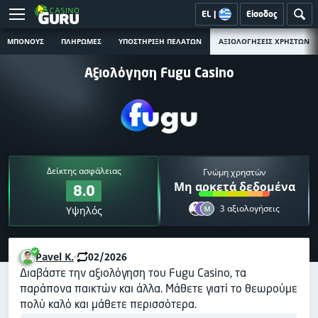
EL
|
Είσοδος
ΜΠΌΝΟΥΣ
ΠΛΗΡΩΜΈΣ
ΥΠΟΣΤΉΡΙΞΗ ΠΕΛΑΤΏΝ
ΑΞΙΟΛΟΓΉΣΕΙΣ ΧΡΗΣΤΏΝ
Αξιολόγηση Fugu Casino
Δείκτης ασφάλειας
Γνώμη χρηστών
Μη αρκετά δεδομένα
8.0
3 αξιολογήσεις
Υψηλός
Pavel K.
02/2026
Διαβάστε την αξιολόγηση του Fugu Casino, τα
παράπονα παικτών και άλλα. Μάθετε γιατί το θεωρούμε
πολύ καλό και μάθετε περισσότερα.