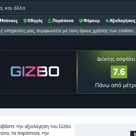
Μπόνους
Οδηγός
Παράπονα
Φόρουμ
Αξιολογήσεις
ις υπηρεσίες μας, συμφωνείτε με τους όρους χρήσης των cookies.
Δείκτης ασφάλει
7.6
Πάνω από μέτρ
αβάστε την αξιολόγηση του Gizbo
sino, τα παράπονα, την