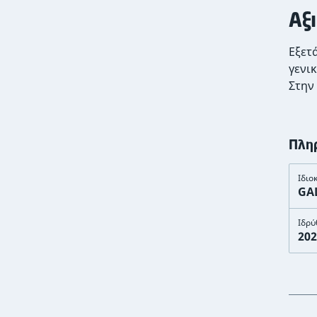
Αξ
Εξετ
γενι
Στην
άδει
όροι
Casi
Πληρ
επηρ
με αυ
Ιδιο
GA
Σύμφ
μεγέ
Ιδρύ
202
τα μ
καζί
Αυτή
και
2