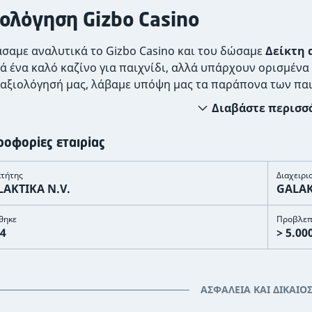
ιολόγηση Gizbo Casino
άσαμε αναλυτικά το Gizbo Casino και του δώσαμε
Δείκτη 
κά ένα καλό καζίνο για παιχνίδι, αλλά υπάρχουν ορισμένα
 αξιολόγησή μας, λάβαμε υπόψη μας τα παράπονα των παικ
α, τη γνησιότητα των παιχνιδιών, την ποιότητα της εξυπη
Διαβάστε περισσ
 και οι προϋποθέσεις, τα όρια ανάληψης και κέρδους, κα
no
σχετίζεται και με άλλα online καζίνο
, τα οποία παρα
οφορίες εταιρίας
εάζεται από αυτά. Διαβάστε την πλήρη αξιολόγησή μας πα
τό το καζίνο.
κτήτης
Διαχειρι
LAKTIKA N.V.
GALAK
ωνα με τις έρευνες και τους υπολογισμούς μας, το Gizbo C
θους
όσον αφορά τα συνολικά έσοδα. Τα έσοδα ενός καζίν
θηκε
Προβλεπ
4
> 5.00
εγαλύτερα καζίνο δεν έχουν συνήθως πρόβλημα να πληρών
νο ενδεχομένως να μην μπορούν να σας πληρώσουν αν κατ
 τη στιγμή, έχουμε
1 άμεσα παράπονα για το συγκεκριμέ
ΑΣΦΆΛΕΙΑ ΚΑΙ ΔΙΚΑΙΟ
2 παράπονα για κάποια άλλα συσχετιζόμενα καζίνο
. Ε