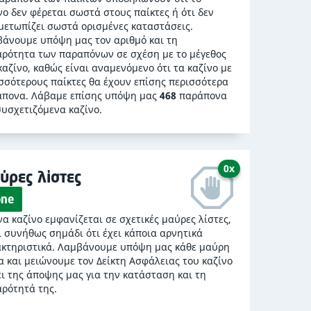
νο δεν φέρεται σωστά στους παίκτες ή ότι δεν
μετωπίζει σωστά ορισμένες καταστάσεις.
άνουμε υπόψη μας τον αριθμό και τη
ρότητα των παραπόνων σε σχέση με το μέγεθος
καζίνο, καθώς είναι αναμενόμενο ότι τα καζίνο με
σσότερους παίκτες θα έχουν επίσης περισσότερα
πονα. Λάβαμε επίσης υπόψη μας
468
παράπονα
συσχετιζόμενα καζίνο.
0x
ύρες λίστες
ne
να καζίνο εμφανίζεται σε σχετικές μαύρες λίστες,
ι συνήθως σημάδι ότι έχει κάποια αρνητικά
κτηριστικά. Λαμβάνουμε υπόψη μας κάθε μαύρη
α και μειώνουμε τον Δείκτη Ασφάλειας του καζίνο
ι της άποψης μας για την κατάσταση και τη
ρότητά της.