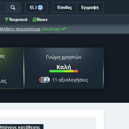
EL
|
Είσοδος
Εγγραφή
Τουρνουά
News
Μάθετε περισσότερα
Αποδοχή
ας
Γνώμη χρηστών
Καλή
11 αξιολογήσεις
ιος
Μπόνους κατάθεσης