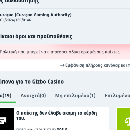
ς αδειοδότησης
uraçao (Curaçao Gaming Authority)
GL/2024/169/0146
ίκαιοι όροι και προϋποθέσεις
Πολιτική που μπορεί να επηρεάσει άδικα ορισμένους παίκτες
Εμφάνιση πλήρους κανόνας και 
πονα για το Gizbo Casino
α
(19)
Ανοιχτά
(0)
Μη επιλυμένα
(1)
Επιλυμέν
Ο παίκτης δεν έλαβε ακόμη τα κέρδη
του.
305 $
ΠΟΣΟ ΑΜΦΙΣΒΗΤΗΣΗΣ: