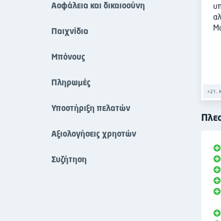
Ασφάλεια και δικαιοσύνη
υπ
αλ
Μά
Παιχνίδια
Μπόνους
Πληρωμές
+21. 
Υποστήριξη πελατών
Πλεο
Αξιολογήσεις χρηστών
Συζήτηση