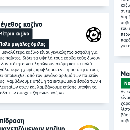
καζί
αντι
Λαμβ
σοβα
έγεθος καζίνο
του 
Μέτριο καζίνο
περι
παρά
Πολύ μεγάλος όμιλος
για 
 μεγαλύτερα καζίνο είναι γενικώς πιο ασφαλή για
υς παίκτες, διότι τα υψηλά τους έσοδα τούς δίνουν
 δυνατότητα να πληρώνουν ακόμη και τα πολύ
γάλα κέρδη χωρίς πρόβλημα, ενώ η ποιότητα τους
Μα
ει αποδειχθεί από τον μεγάλο αριθμό των παικτών
υς. Λαμβάνουμε υπόψη τα εκτιμώμενα έσοδα των 4
No
λευταίων ετών και λαμβάνουμε επίσης υπόψη τα
Αν έ
οδα των συσχετιζόμενων καζίνο.
είνα
χαρα
λίστ
βάσε
πίδραση
σοβα
υσχετιζόμενων καζίνο