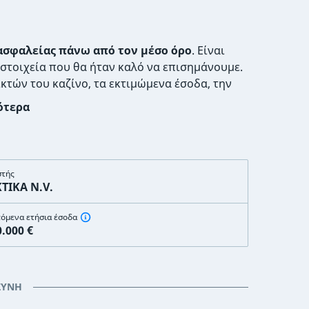
ασφαλείας πάνω από τον μέσο όρο
. Είναι
 στοιχεία που θα ήταν καλό να επισημάνουμε.
τών του καζίνο, τα εκτιμώμενα έσοδα, την
ρέτησης πελατών, το πόσο δίκαιοι είναι οι
ότερα
θώς και άλλους παράγοντες. Καθώς το Gizbo
τίθενται παρακάτω, η αξιολόγησή του
ρακάτω, για να μάθετε περισσότερα σχετικά
στής
TIKA N.V.
asino είναι ένα
online καζίνο μεσαίου
ο είναι ένας σημαντικός παράγοντας, καθώς
όμενα ετήσια έσοδα
0.000 €
ουν τα μεγάλα κέρδη, ενώ τα μικρότερα
αφέρετε να κερδίσετε ένα μεγάλο ποσό.
νο καζίνο
στη βάση δεδομένων μας, καθώς
ΣΎΝΗ
ξαιτίας αυτών των παραπόνων, δώσαμε σε αυτό