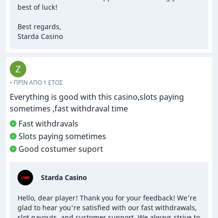
best of luck!
Best regards,
Starda Casino
• ΠΡΙΝ ΑΠΌ 1 ΈΤΟΣ
Everything is good with this casino,slots paying
sometimes ,fast withdraval time
Fast withdravals
Slots paying sometimes
Good costumer suport
Starda Casino
Hello, dear player! Thank you for your feedback! We're
glad to hear you're satisfied with our fast withdrawals,
slot payouts, and customer support. We always strive to