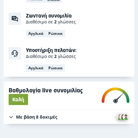
Ζωντανή συνομιλία
Διαθέσιμο σε
2
γλώσσες
Αγγλικά
Ρώσικα
Υποστήριξη πελατών:
Διαθέσιμο σε
2
γλώσσες
Αγγλικά
Ρώσικα
Βαθμολογία live συνομιλίας
Καλή
Με βάση
8
δοκιμές