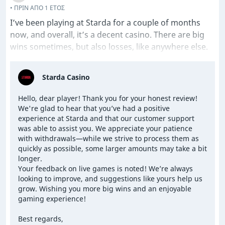
• ΠΡΙΝ ΑΠΌ 1 ΈΤΟΣ
I’ve been playing at Starda for a couple of months
now, and overall, it’s a decent casino. There are big
wins sometimes, but also losses, like anywhere else.
The main thing is that they really pay out, even
though it’s not always fast. Once I won 50k and had
Starda Casino
to wait two days, but they paid it all out. Customer
support responds quickly, and they helped me solve
Hello, dear player! Thank you for your honest review!
an issue with cashback once. It would be great if they
We're glad to hear that you’ve had a positive
experience at Starda and that our customer support
added more live games, but other than that,
was able to assist you. We appreciate your patience
everything is fine.
with withdrawals—while we strive to process them as
quickly as possible, some larger amounts may take a bit
longer.
Your feedback on live games is noted! We’re always
looking to improve, and suggestions like yours help us
grow. Wishing you more big wins and an enjoyable
gaming experience!
Best regards,