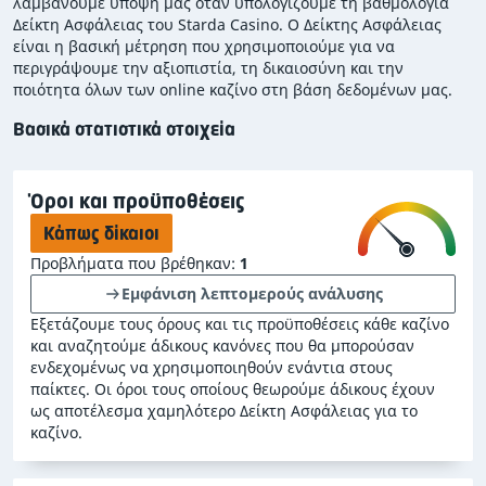
λαμβάνουμε υπόψη μας όταν υπολογίζουμε τη βαθμολογία
Αυτή τη στιγμή, έχουμε
3 άμεσα παράπονα για το
Δείκτη Ασφάλειας του Starda Casino. Ο Δείκτης Ασφάλειας
συγκεκριμένο καζίνο
στη βάση δεδομένων μας,
είναι η βασική μέτρηση που χρησιμοποιούμε για να
καθώς και
περιγράψουμε την αξιοπιστία, τη δικαιοσύνη και την
20 παράπονα για κάποια άλλα
ποιότητα όλων των online καζίνο στη βάση δεδομένων μας.
συσχετιζόμενα καζίνο
. Εξαιτίας αυτών των
παραπόνων, δώσαμε σε αυτό το καζίνο
9.970
Βασικά στατιστικά στοιχεία
αρνητικούς πόντους συνολικά
, από τους οποίους οι
9.498
αφορούν συσχετιζόμενα καζίνο. Μπορείτε να
βρείτε περισσότερες πληροφορίες σχετικά με όλα τα
Όροι και προϋποθέσεις
παράπονα και τους αρνητικούς πόντους στο τμήμα
Κάπως δίκαιοι
«Επεξήγηση του Δείκτη ασφάλειας» αυτής της
Προβλήματα που βρέθηκαν:
1
αξιολόγησης.
Εμφάνιση λεπτομερούς ανάλυσης
Εξετάζουμε τους όρους και τις προϋποθέσεις κάθε καζίνο
Προειδοποίηση:
Το Starda Casino έχει
και αναζητούμε άδικους κανόνες που θα μπορούσαν
συγκεκριμένες ενότητες στους Όρους και
ενδεχομένως να χρησιμοποιηθούν ενάντια στους
παίκτες. Οι όροι τους οποίους θεωρούμε άδικους έχουν
Προϋποθέσεις που θεωρούμε ότι είναι
άδικοι για
ως αποτέλεσμα χαμηλότερο Δείκτη Ασφάλειας για το
τους παίκτες του καζίνο
. Για αυτόν τον λόγο, σας
καζίνο.
συμβουλεύουμε να βρείτε ένα άλλο καζίνο με
δίκαιους κανόνες ή να δείξετε τουλάχιστον