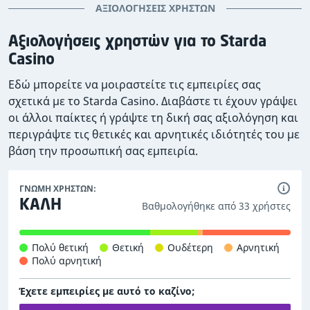
ΑΞΙΟΛΟΓΉΣΕΙΣ ΧΡΗΣΤΏΝ
Αξιολογήσεις χρηστών για το Starda
Casino
Εδώ μπορείτε να μοιραστείτε τις εμπειρίες σας
σχετικά με το Starda Casino. Διαβάστε τι έχουν γράψει
οι άλλοι παίκτες ή γράψτε τη δική σας αξιολόγηση και
περιγράψτε τις θετικές και αρνητικές ιδιότητές του με
βάση την προσωπική σας εμπειρία.
ΓΝΏΜΗ ΧΡΗΣΤΏΝ:
ΚΑΛΉ
Βαθμολογήθηκε από 33 χρήστες
Πολύ θετική
Θετική
Ουδέτερη
Αρνητική
Πολύ αρνητική
Έχετε εμπειρίες με αυτό το καζίνο;