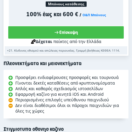
Μπόνους κατάθεσης
100% έως και 600 €
/
Ο&Π Μπόνους
Επίσκεψη
Δέχεται
παίκτες από την Ελλάδα
+21. Κίνδυνος εθισμού και απώλειας περιουσίας. Γραμμή βοήθειας ΚΕΘΕΑ: 1114.
Πλεονεκτήματα και μειονεκτήματα
Προσφέρει ενδιαφέρουσες προσφορές και τουρνουά
Γίνονται δεκτές καταθέσεις από κρυπτονομίσματα
Απλός και καθαρός σχεδιασμός ιστοσελίδων
Εφαρμογή καζίνο για κινητά iOS και Android
Περιορισμένες επιλογές υπεύθυνου παιχνιδιού
Δεν είναι διαθέσιμοι όλοι οι πάροχοι παιχνιδιών για
όλες τις χώρες
Στιγμιοτυπα οθονησ καζινο