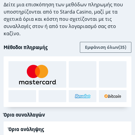
Δείτε μια επισκόπηση των μεθόδων πληρωμής που
υποστηρίζονται από το Starda Casino, μαζί με τα
σχετικά όρια και κόστη που σχετίζονται με τις
συναλλαγές στον ή από τον λογαριασμό σας στο
καζίνο.
Μέθοδοι πληρωμής
Εμφάνιση όλων
(35)
Όρια συναλλαγών
Όρια ανάληψης