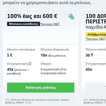
μπορείτε να χρησιμοποιήσετε αυτά τα μπόνους.
100% έως και 600 €
100 ΔΩ
ΠΕΡΙΣΤ
Μπόνους κατάθεσης
*Ισχύουν Ο&Π
παιχνίδια A
Αποκλειστικ
*Ισχύουν Ο&Π
Μέγιστο ποντάρισμα
Μέγιστη εξαργύρωση
Μέγιστο ποντά
5 €
10x
30 ₸
αξία μπόνους
Στοιχηματισμός
Οδηγίες
Στοιχηματισμό
45x
45x
Ενεργοποίηση στον
(μπόνους +
λογαριασμό καζίνο
κατάθεση)
Απόκτηση μπόνους
+21. Κίνδυνος εθισμού και απώλειας περιουσίας. Γραμμή
+21. Κίνδυνος εθισ
βοήθειας ΚΕΘΕΑ: 1114.
βοήθειας ΚΕΘΕΑ: 1