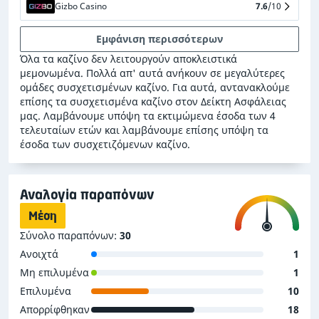
Gizbo Casino
7.6
/10
Εμφάνιση περισσότερων
Όλα τα καζίνο δεν λειτουργούν αποκλειστικά
μεμονωμένα. Πολλά απ' αυτά ανήκουν σε μεγαλύτερες
ομάδες συσχετισμένων καζίνο. Για αυτά, αντανακλούμε
επίσης τα συσχετισμένα καζίνο στον Δείκτη Ασφάλειας
μας. Λαμβάνουμε υπόψη τα εκτιμώμενα έσοδα των 4
τελευταίων ετών και λαμβάνουμε επίσης υπόψη τα
έσοδα των συσχετιζόμενων καζίνο.
Αναλογία παραπόνων
Μέση
Σύνολο παραπόνων:
30
Ανοιχτά
1
Μη επιλυμένα
1
Επιλυμένα
10
Απορρίφθηκαν
18