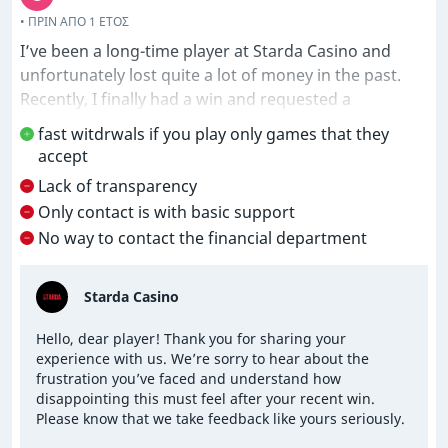
on a forced deposit and wagering requirement that is
• ΠΡΙΝ ΑΠΌ 1 ΈΤΟΣ
not justified by the terms.
I’ve been a long-time player at Starda Casino and
unfortunately lost quite a lot of money in the past.
I am requesting:
Recently, I finally had a win and requested a
withdrawal — and that’s when the problems started.
1. Immediate removal of the incorrect 3× wagering
fast witdrwals if you play only games that they
requirement
accept
They blocked my withdrawal for 31 days, and after
2. Immediate processing of my withdrawal
Lack of transparency
looking into similar cases on Trustpilot, it seems the
3. Confirmation that clause 10.7.4 was misapplied
Only contact is with basic support
reason might be that I placed a single bet on table
No way to contact the financial department
tennis. I now believe this is the same pattern
I am prepared to provide screenshots of:
reported by other users: as soon as someone wins
- My bonus history showing only one bonus ever
after a table tennis bet, their withdrawal gets frozen
used
Starda Casino
for a full month.
- The withdrawal request
- The chat transcripts
Hello, dear player! Thank you for sharing your
experience with us. We’re sorry to hear about the
The support is extremely unhelpful — responses are
- The emails from Starda administration
frustration you’ve faced and understand how
robotic, copy-paste, and no one gives a real answer.
- The text of clause 10.7.4
disappointing this must feel after your recent win.
There is no way to talk to anyone above basic
Please know that we take feedback like yours seriously.
support, and you cannot contact the finance
Please review this matter and intervene as necessary.