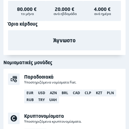
80.000 €
20.000 €
4.000 €
το μήνα
ανά εβδομάδα
ανά ημέρα
Όρια κέρδους
Άγνωστο
Νομισματικές μονάδες
Παραδοσιακά
Υποστηριζόμενα νομίσματα Fiat.
EUR
USD
AZN
BRL
CAD
CLP
KZT
PLN
RUB
TRY
UAH
Κρυπτονομίσματα
Υποστηριζόμενα κρυπτονομίσματα.