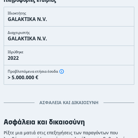
γνησιότητα των παιχνιδιών, την ποιότητα της
Πληροφορίες εταιρίας
εξυπηρέτησης πελατών, το πόσο δίκαιοι είναι οι όροι
Ιδιοκτήτης
και οι προϋποθέσεις, τα όρια ανάληψης και κέρδους,
GALAKTIKA N.V.
καθώς και άλλους παράγοντες. Το Starda Casino
σχετίζεται και με άλλα online καζίνο
, τα οποία
Διαχειριστής
παρατίθενται παρακάτω, και η αξιολόγησή του
GALAKTIKA N.V.
επηρεάζεται αρνητικά από αυτά. Διαβάστε την πλήρη
αξιολόγησή μας παρακάτω, για να μάθετε
Ιδρύθηκε
2022
περισσότερα σχετικά με αυτό το καζίνο.
Σύμφωνα με τις έρευνες και τους υπολογισμούς μας,
Προβλεπόμενα ετήσια έσοδα
> 5.000.000 €
το Starda Casino είναι ένα
μεγάλο online καζίνο
με
υψηλά συνολικά έσοδα και μεγάλο αριθμό παικτών. Τα
έσοδα ενός καζίνο είναι ένας σημαντικός παράγοντας,
καθώς τα μεγαλύτερα καζίνο δεν έχουν συνήθως
ΑΣΦΆΛΕΙΑ ΚΑΙ ΔΙΚΑΙΟΣΎΝΗ
πρόβλημα να πληρώνουν τα μεγάλα κέρδη, ενώ τα
μικρότερα καζίνο ενδεχομένως να μην μπορούν να
Ασφάλεια και δικαιοσύνη
σας πληρώσουν αν καταφέρετε να κερδίσετε ένα
μεγάλο ποσό.
Ρίξτε μια ματιά στις επεξηγήσεις των παραγόντων που