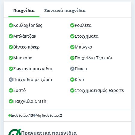
Παιχνίδια
Ζωντανά παιχνίδια
Κουλοχέρηδες
Ρουλέτα
Μπλάκτζακ
Στοιχήματα
Βίντεο πόκερ
Μπίνγκο
Μπακαρά
Παιχνίδια Τζακπότ
Ζωντανά παιχνίδια
Πόκερ
Παιχνίδια με ζάρια
Κίνο
Ξυστό
Στοιχηματισμός eSports
Παιχνίδια Crash
Διαθέσιμο:
13
Μη διαθέσιμο:
2
Πραγματικά παιχνίδια