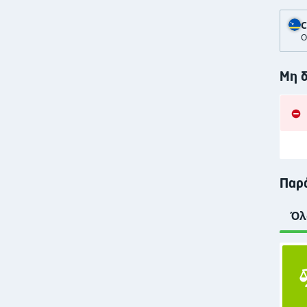
C
O
Μη δ
Παρά
Όλ