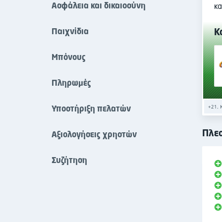
Ασφάλεια και δικαιοσύνη
κα
Παιχνίδια
Κ
Μπόνους
Πληρωμές
Υποστήριξη πελατών
+21. 
Πλεο
Αξιολογήσεις χρηστών
Συζήτηση