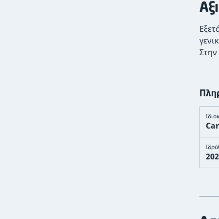
Αξ
Εξετ
γενι
Στην
άδει
όροι
Casi
Πληρ
επηρ
με αυ
Ιδιο
Car
Σύμφ
μεγέ
Ιδρύ
202
τα μ
καζί
Αυτή
και
2
το κ