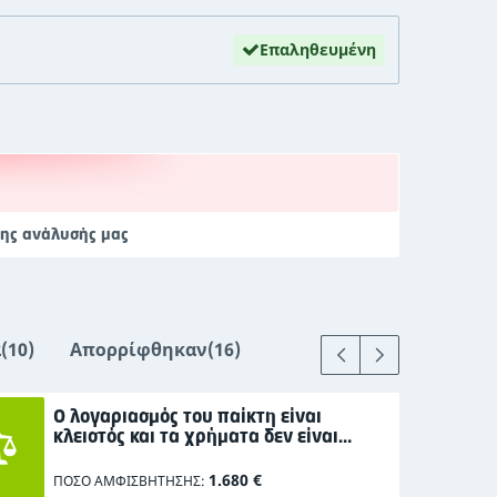
Επαληθευμένη
της ανάλυσής μας
α
(10)
Απορρίφθηκαν
(16)
Ο λογαριασμός του παίκτη είναι
κλειστός και τα χρήματα δεν είναι
προσβάσιμα.
1.680 €
ΠΟΣΟ ΑΜΦΙΣΒΗΤΗΣΗΣ: