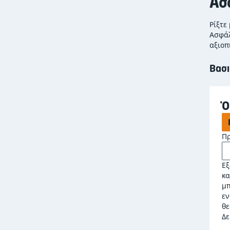
Ασ
καζί
πόντ
Ρίξτε
Ασφάλ
αξιοπ
Βασι
Ό
Π
Το I
πιστ
Εξ
καλύ
κα
αυτό 
μπ
εν
θε
Δε