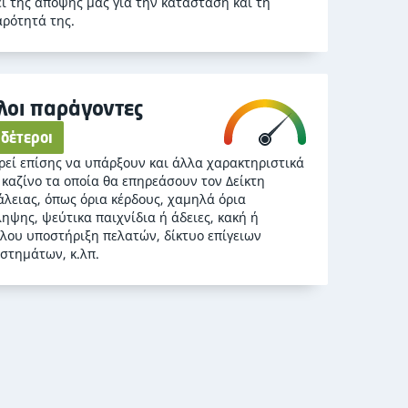
ι της άποψης μας για την κατάσταση και τη
ρότητά της.
λοι παράγοντες
δέτεροι
εί επίσης να υπάρξουν και άλλα χαρακτηριστικά
 καζίνο τα οποία θα επηρεάσουν τον Δείκτη
λειας, όπως όρια κέρδους, χαμηλά όρια
ηψης, ψεύτικα παιχνίδια ή άδειες, κακή ή
λου υποστήριξη πελατών, δίκτυο επίγειων
στημάτων, κ.λπ.