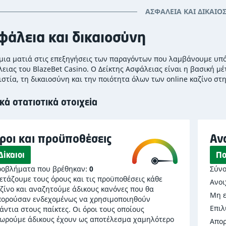
ΑΣΦΆΛΕΙΑ ΚΑΙ ΔΙΚΑΙΟ
βρήκαμε
κανένα σχετικό παράπονο
για αυτό το καζίνο.
φάλεια και δικαιοσύνη
άση όλες τις πληροφορίες που αναφέραμε σε αυτήν την 
 ότι το BlazeBet Casino είναι ένα πολύ καλό online καζίν
 μια ματιά στις επεξηγήσεις των παραγόντων που λαμβάνουμε υπ
χείριση και ότι θα έχετε μια απολαυστική εμπειρία αν απο
ειας του BlazeBet Casino. Ο Δείκτης Ασφάλειας είναι η βασική 
ιστία, τη δικαιοσύνη και την ποιότητα όλων των online καζίνο σ
κά στατιστικά στοιχεία
ροι και προϋποθέσεις
Αν
Δίκαιοι
Πο
ροβλήματα που βρέθηκαν:
0
Σύν
ετάζουμε τους όρους και τις προϋποθέσεις κάθε
Ανοι
ζίνο και αναζητούμε άδικους κανόνες που θα
Μη 
ορούσαν ενδεχομένως να χρησιμοποιηθούν
Επιλ
άντια στους παίκτες. Οι όροι τους οποίους
ωρούμε άδικους έχουν ως αποτέλεσμα χαμηλότερο
Απο