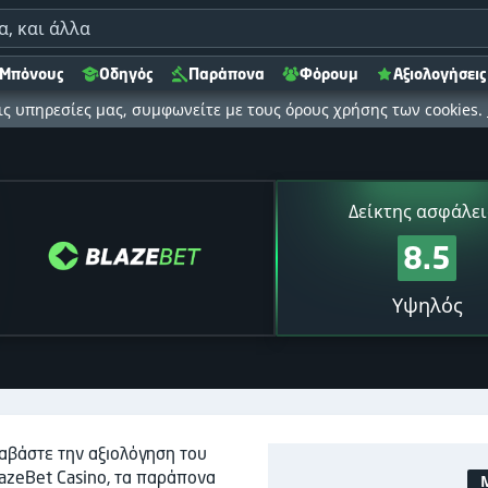
Μπόνους
Οδηγός
Παράπονα
Φόρουμ
Αξιολογήσεις
ις υπηρεσίες μας, συμφωνείτε με τους όρους χρήσης των cookies.
Δείκτης ασφάλει
8.5
Υψηλός
αβάστε την αξιολόγηση του
azeBet Casino, τα παράπονα