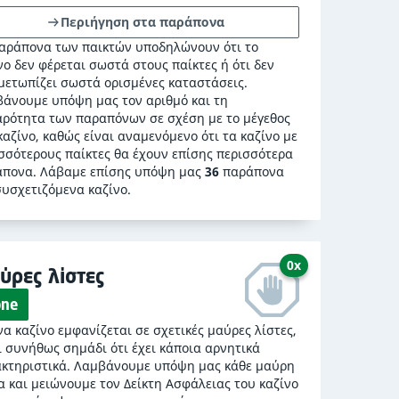
Περιήγηση στα παράπονα
αράπονα των παικτών υποδηλώνουν ότι το
νο δεν φέρεται σωστά στους παίκτες ή ότι δεν
μετωπίζει σωστά ορισμένες καταστάσεις.
άνουμε υπόψη μας τον αριθμό και τη
ρότητα των παραπόνων σε σχέση με το μέγεθος
καζίνο, καθώς είναι αναμενόμενο ότι τα καζίνο με
σσότερους παίκτες θα έχουν επίσης περισσότερα
πονα. Λάβαμε επίσης υπόψη μας
36
παράπονα
συσχετιζόμενα καζίνο.
0x
ύρες λίστες
ne
να καζίνο εμφανίζεται σε σχετικές μαύρες λίστες,
ι συνήθως σημάδι ότι έχει κάποια αρνητικά
κτηριστικά. Λαμβάνουμε υπόψη μας κάθε μαύρη
α και μειώνουμε τον Δείκτη Ασφάλειας του καζίνο