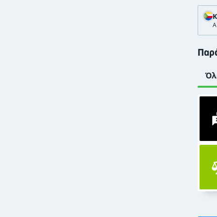
Κ
A
Παρά
Όλ