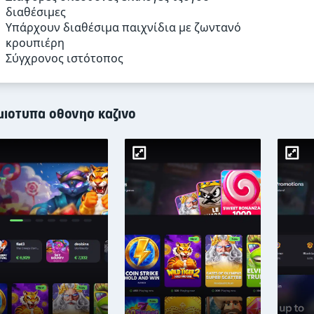
διαθέσιμες
Υπάρχουν διαθέσιμα παιχνίδια με ζωντανό
κρουπιέρη
Σύγχρονος ιστότοπος
μιοτυπα οθονησ καζινο