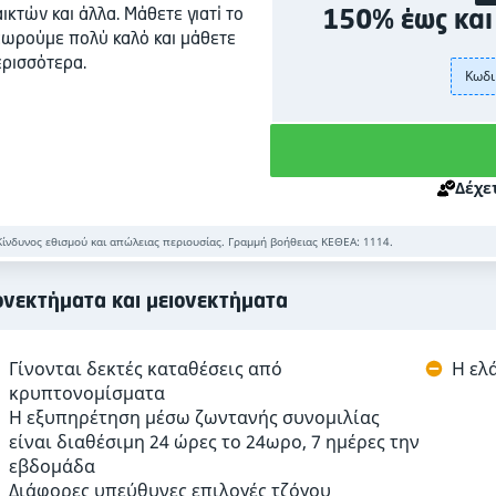
ικτών και άλλα. Μάθετε γιατί το
150% έως και
ωρούμε πολύ καλό και μάθετε
ρισσότερα.
Κωδι
Δέχε
Κίνδυνος εθισμού και απώλειας περιουσίας. Γραμμή βοήθειας ΚΕΘΕΑ: 1114.
νεκτήματα και μειονεκτήματα
Γίνονται δεκτές καταθέσεις από
Η ελ
κρυπτονομίσματα
Η εξυπηρέτηση μέσω ζωντανής συνομιλίας
είναι διαθέσιμη 24 ώρες το 24ωρο, 7 ημέρες την
εβδομάδα
Διάφορες υπεύθυνες επιλογές τζόγου