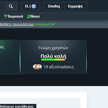
EL
|
Είσοδος
Εγγραφή
Τουρνουά
News
Μάθετε περισσότερα
Αποδοχή
ας
Γνώμη χρηστών
Πολύ καλή
19 αξιολογήσεις
Μπόνους κατάθεσης