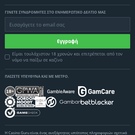
ΓΊΝΕΤΕ ΣΥΝΔΡΟΜΗΤΈΣ ΣΤΟ ΕΝΗΜΕΡΩΤΙΚΌ ΔΕΛΤΊΟ ΜΑΣ
Εισαγάγετε το email σας
Εγγραφή
Είμαι τουλάχιστον 18 χρονών και επιτρέπεται από τον
νόμο να παίξω σε καζίνο
ΠΑΊΖΕΤΕ ΥΠΕΎΘΥΝΑ ΚΑΙ ΜΕ ΜΈΤΡΟ.
Η Casino Guru είναι ένας ανεξάρτητος ιστότοπος πληροφοριών σχετικά