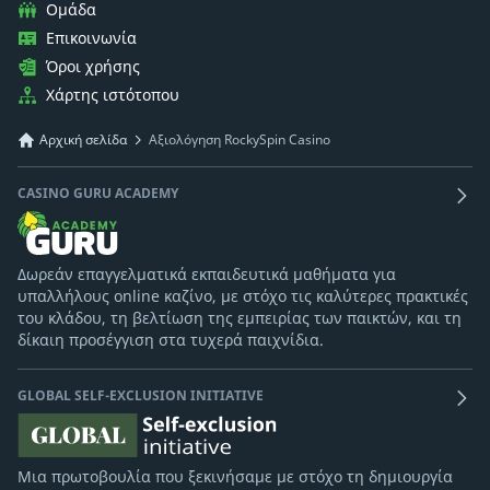
Ομάδα
Επικοινωνία
Όροι χρήσης
Χάρτης ιστότοπου
Αρχική σελίδα
Αξιολόγηση RockySpin Casino
CASINO GURU ACADEMY
Δωρεάν επαγγελματικά εκπαιδευτικά μαθήματα για
υπαλλήλους online καζίνο, με στόχο τις καλύτερες πρακτικές
του κλάδου, τη βελτίωση της εμπειρίας των παικτών, και τη
δίκαιη προσέγγιση στα τυχερά παιχνίδια.
GLOBAL SELF-EXCLUSION INITIATIVE
Μια πρωτοβουλία που ξεκινήσαμε με στόχο τη δημιουργία