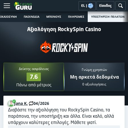
EL
|
Είσοδος
ΔΙΚΑΙΟΣΎΝΗ
ΠΑΙΧΝΊΔΙΑ
ΜΠΌΝΟΥΣ
ΠΛΗΡΩΜΈΣ
ΥΠΟΣΤΉΡΙΞΗ ΠΕΛΑΤΏΝ
Αξιολόγηση RockySpin Casino
Δείκτης ασφάλειας
Γνώμη χρηστών
7.6
Μη αρκετά δεδομένα
0 αξιολογήσεις
Πάνω από μέτριος
Jana K.
04/2026
Διαβάστε την αξιολόγηση του RockySpin Casino, τα
παράπονα, την υποστήριξη και άλλα. Είναι καλό, αλλά
υπάρχουν καλύτερες επιλογές. Μάθετε γιατί.