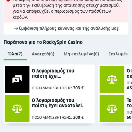
μετά την εκπλήρωση της απαίτησης στοιχηματισμού,
για να αποφευχθεί ο περιορισμός των πρόσθετων
κερδών.
Εμφάνιση πλήρους κανόνας και της ανάλυσής μας
Παράπονα για το RockySpin Casino
Όλα
(7)
Ανοιχτά
(0)
Μη επιλυμένα
(0)
Επιλυμένα
Ο λογαριασμός του
Ο 
παίκτη έχει
ακ
μπλοκαριστεί και η
ΠΟ
ανάληψη καθυστερεί.
303 €
A$
ΠΟΣΟ ΑΜΦΙΣΒΗΤΗΣΗΣ:
Ο λογαριασμός του
Το
παίκτη έχει ανασταλεί.
το
κα
ΠΟ
300 €
60
ΠΟΣΟ ΑΜΦΙΣΒΗΤΗΣΗΣ: