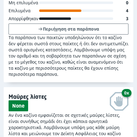
Μη επιλυμένα
0
Επιλυμένα
4
Απορρίφθηκαν
3
Περιήγηση στα παράπονα
Τα παράπονα των παικτών υποδηλώνουν ότι το καζίνο
δεν φέρεται σωστά στους παίκτες ή ότι δεν αντιμετωπίζει
σωστά ορισμένες καταστάσεις. Λαμβάνουμε υπόψη μας
τον αριθμό και τη σοβαρότητα των παραπόνων σε σχέση
με το μέγεθος του καζίνο, καθώς είναι αναμενόμενο ότι
τα καζίνο με περισσότερους παίκτες θα έχουν επίσης
περισσότερα παράπονα.
0x
Μαύρες λίστες
None
Αν ένα καζίνο εμφανίζεται σε σχετικές μαύρες λίστες,
είναι συνήθως σημάδι ότι έχει κάποια αρνητικά
χαρακτηριστικά. Λαμβάνουμε υπόψη μας κάθε μαύρη
λίστα και μειώνουμε τον Δείκτη Ασφάλειας του καζίνο