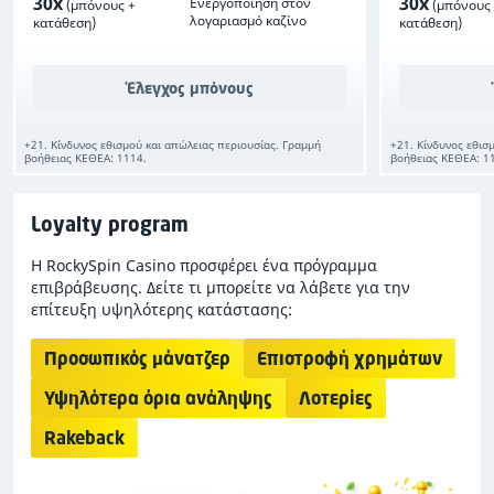
30x
30x
Ενεργοποίηση στον
(μπόνους +
(μπόνους
λογαριασμό καζίνο
κατάθεση)
κατάθεση)
Έλεγχος μπόνους
+21. Κίνδυνος εθισμού και απώλειας περιουσίας. Γραμμή
+21. Κίνδυνος εθισ
βοήθειας ΚΕΘΕΑ: 1114.
βοήθειας ΚΕΘΕΑ: 1
Loyalty program
Η RockySpin Casino προσφέρει ένα πρόγραμμα
επιβράβευσης. Δείτε τι μπορείτε να λάβετε για την
επίτευξη υψηλότερης κατάστασης:
Προσωπικός μάνατζερ
Επιστροφή χρημάτων
Υψηλότερα όρια ανάληψης
Λοτερίες
Rakeback