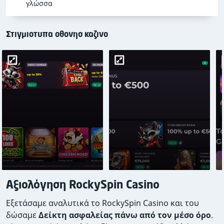
γλώσσα
Στιγμιοτυπα οθονησ καζινο
Αξιολόγηση RockySpin Casino
Εξετάσαμε αναλυτικά το RockySpin Casino και του
δώσαμε
Δείκτη ασφαλείας πάνω από τον μέσο όρο
.