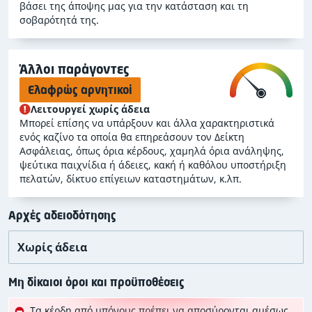
βάσει της άποψης μας για την κατάσταση και τη
σοβαρότητά της.
Άλλοι παράγοντες
Ελαφρώς αρνητικοί
Λειτουργεί χωρίς άδεια
Μπορεί επίσης να υπάρξουν και άλλα χαρακτηριστικά
ενός καζίνο τα οποία θα επηρεάσουν τον Δείκτη
Ασφάλειας, όπως όρια κέρδους, χαμηλά όρια ανάληψης,
ψεύτικα παιχνίδια ή άδειες, κακή ή καθόλου υποστήριξη
πελατών, δίκτυο επίγειων καταστημάτων, κ.λπ.
Αρχές αδειοδότησης
Χωρίς άδεια
Μη δίκαιοι όροι και προϋποθέσεις
Τα κέρδη από μπόνους πρέπει να αποσύρονται αμέσως