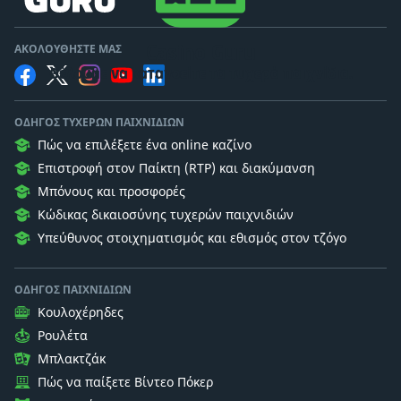
Casino Guru
ΑΚΟΛΟΥΘΉΣΤΕ ΜΑΣ
Θέλουμε να κατανοείτε τα τυχερά παιχνίδια.
ΟΔΗΓΌΣ ΤΥΧΕΡΏΝ ΠΑΙΧΝΙΔΙΏΝ
Πώς να επιλέξετε ένα online καζίνο
Επιστροφή στον Παίκτη (RTP) και διακύμανση
Μπόνους και προσφορές
Κώδικας δικαιοσύνης τυχερών παιχνιδιών
Υπεύθυνος στοιχηματισμός και εθισμός στον τζόγο
ΟΔΗΓΌΣ ΠΑΙΧΝΙΔΙΏΝ
Κουλοχέρηδες
Ρουλέτα
Μπλακτζάκ
Πώς να παίξετε Βίντεο Πόκερ