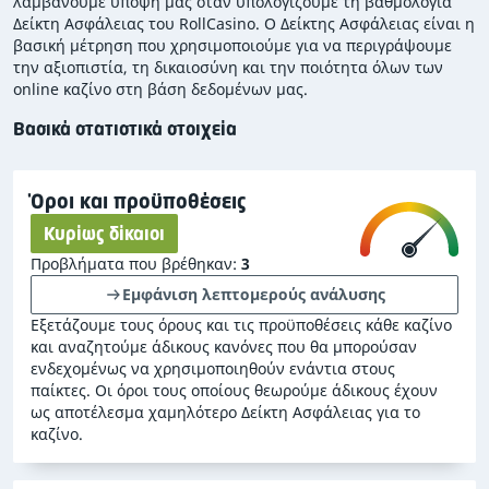
λαμβάνουμε υπόψη μας όταν υπολογίζουμε τη βαθμολογία
Δείκτη Ασφάλειας του RollCasino. Ο Δείκτης Ασφάλειας είναι η
βασική μέτρηση που χρησιμοποιούμε για να περιγράψουμε
Προειδοποίηση:
Το RollCasino έχει
την αξιοπιστία, τη δικαιοσύνη και την ποιότητα όλων των
συγκεκριμένες ενότητες στους Όρους και
online καζίνο στη βάση δεδομένων μας.
Προϋποθέσεις για τα Μπόνους που θεωρούμε ότι
Βασικά στατιστικά στοιχεία
είναι
άδικοι για τους παίκτες του καζίνο
. Οι
συγκεκριμένοι όροι και προϋποθέσεις μπορεί να
σας δημιουργήσουν κάποιο πρόβλημα, αν
Όροι και προϋποθέσεις
αποφασίσετε να επωφεληθείτε από τα μπόνους ή
Κυρίως δίκαιοι
τις προσφορές του καζίνο. Για αυτόν τον λόγο,
σας συμβουλεύουμε να βρείτε ένα άλλο καζίνο με
Προβλήματα που βρέθηκαν:
3
δίκαιους κανόνες ή να δείξετε τουλάχιστον
Εμφάνιση λεπτομερούς ανάλυσης
ιδιαίτερη προσοχή στους όρους και
Εξετάζουμε τους όρους και τις προϋποθέσεις κάθε καζίνο
προϋποθέσεις αυτού του καζίνο, αν αποφασίσετε
και αναζητούμε άδικους κανόνες που θα μπορούσαν
να παίξετε σε αυτό.
ενδεχομένως να χρησιμοποιηθούν ενάντια στους
παίκτες. Οι όροι τους οποίους θεωρούμε άδικους έχουν
ως αποτέλεσμα χαμηλότερο Δείκτη Ασφάλειας για το
καζίνο.
Προειδοποίηση: Το RollCasino έχει
ημερήσιο όριο καθαρού κέρδους 500.000 €.