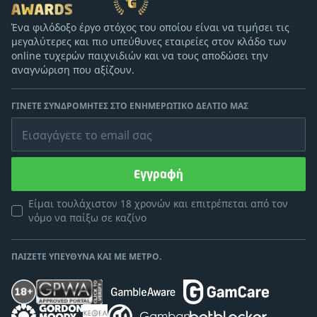
Ένα φιλόδοξο έργο στόχος του οποίου είναι να τιμήσει τις
μεγαλύτερες και πιο υπεύθυνες εταιρείες στον κλάδο των
online τυχερών παιχνιδιών και να τους αποδώσει την
αναγνώριση που αξίζουν.
ΓΊΝΕΤΕ ΣΥΝΔΡΟΜΗΤΈΣ ΣΤΟ ΕΝΗΜΕΡΩΤΙΚΌ ΔΕΛΤΊΟ ΜΑΣ
Εισαγάγετε το email σας
Εγγραφή
Είμαι τουλάχιστον 18 χρονών και επιτρέπεται από τον
νόμο να παίξω σε καζίνο
ΠΑΊΖΕΤΕ ΥΠΕΎΘΥΝΑ ΚΑΙ ΜΕ ΜΈΤΡΟ.