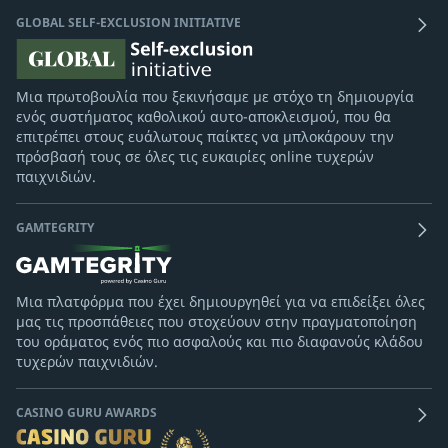
GLOBAL SELF-EXCLUSION INITIATIVE
Μια πρωτοβουλία που ξεκινήσαμε με στόχο τη δημιουργία
ενός συστήματος καθολικού αυτο-αποκλεισμού, που θα
επιτρέπει στους ευάλωτους παίκτες να μπλοκάρουν την
πρόσβασή τους σε όλες τις ευκαιρίες online τυχερών
παιχνιδιών.
GAMTEGRITY
Μια πλατφόρμα που έχει δημιουργηθεί για να επιδείξει όλες
μας τις προσπάθειες που στοχεύουν στην πραγματοποίηση
του οράματος ενός πιο ασφαλούς και πιο διαφανούς κλάδου
τυχερών παιχνιδιών.
CASINO GURU AWARDS