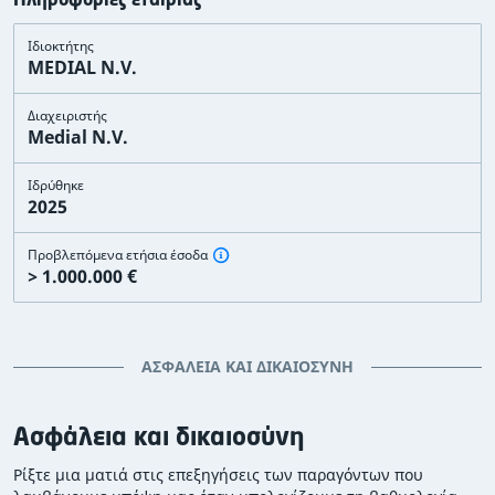
εκτιμώμενα έσοδα, την άδεια, τη γνησιότητα των
Ιδιοκτήτης
παιχνιδιών, την ποιότητα της εξυπηρέτησης πελατών,
MEDIAL N.V.
το πόσο δίκαιοι είναι οι όροι και οι προϋποθέσεις, τα
όρια ανάληψης και κέρδους, καθώς και άλλους
Διαχειριστής
παράγοντες. Διαβάστε την πλήρη αξιολόγησή μας
Medial N.V.
παρακάτω, για να μάθετε περισσότερα σχετικά με
αυτό το καζίνο.
Ιδρύθηκε
2025
Σύμφωνα με τις έρευνες και τους υπολογισμούς μας,
το RollCasino είναι ένα
μικρότερο online καζίνο
όσον
Προβλεπόμενα ετήσια έσοδα
> 1.000.000 €
αφορά τα συνολικά έσοδα. Τα έσοδα ενός καζίνο είναι
ένας σημαντικός παράγοντας, καθώς τα μεγαλύτερα
καζίνο δεν έχουν συνήθως πρόβλημα να πληρώνουν
τα μεγάλα κέρδη, ενώ τα μικρότερα καζίνο
ΑΣΦΆΛΕΙΑ ΚΑΙ ΔΙΚΑΙΟΣΎΝΗ
ενδεχομένως να μην μπορούν να σας πληρώσουν αν
καταφέρετε να κερδίσετε ένα μεγάλο ποσό.
Ασφάλεια και δικαιοσύνη
Δεν βρήκαμε
κανένα σχετικό παράπονο
για αυτό το
Ρίξτε μια ματιά στις επεξηγήσεις των παραγόντων που
καζίνο.