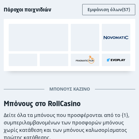
Πάροχοι παιχνιδιών
Εμφάνιση όλων
(57)
ΜΠΌΝΟΥΣ ΚΑΖΊΝΟ
Μπόνους στο RollCasino
Δείτε όλα τα μπόνους που προσφέρονται από το {1},
συμπεριλαμβανομένων των προσφορών μπόνους
χωρίς κατάθεση και των μπόνους καλωσορίσματος
πρώτης κατάθεσης.