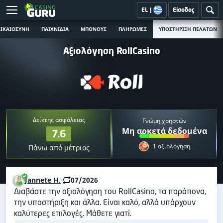
EL
|
Είσοδος
ΔΙΚΑΙΟΣΎΝΗ
ΠΑΙΧΝΊΔΙΑ
ΜΠΌΝΟΥΣ
ΠΛΗΡΩΜΈΣ
ΥΠΟΣΤΉΡΙΞΗ ΠΕΛΑΤΏΝ
Αξιολόγηση RollCasino
Δείκτης ασφάλειας
Γνώμη χρηστών
Μη αρκετά δεδομένα
7.6
1 αξιολόγηση
Πάνω από μέτριος
Jannete H.
07/2026
Διαβάστε την αξιολόγηση του RollCasino, τα παράπονα,
την υποστήριξη και άλλα. Είναι καλό, αλλά υπάρχουν
καλύτερες επιλογές. Μάθετε γιατί.