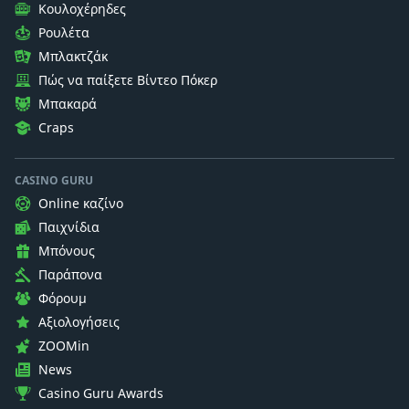
Κουλοχέρηδες
Ρουλέτα
Μπλακτζάκ
Πώς να παίξετε Βίντεο Πόκερ
Μπακαρά
Craps
CASINO GURU
Online καζίνο
Παιχνίδια
Μπόνους
Παράπονα
Φόρουμ
Αξιολογήσεις
ZOOMin
News
Casino Guru Awards