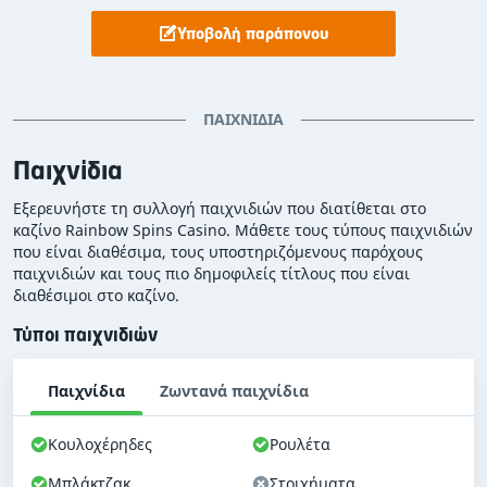
Υποβολή παράπονου
ΠΑΙΧΝΊΔΙΑ
Παιχνίδια
Εξερευνήστε τη συλλογή παιχνιδιών που διατίθεται στο
καζίνο Rainbow Spins Casino. Μάθετε τους τύπους παιχνιδιών
που είναι διαθέσιμα, τους υποστηριζόμενους παρόχους
παιχνιδιών και τους πιο δημοφιλείς τίτλους που είναι
διαθέσιμοι στο καζίνο.
Τύποι παιχνιδιών
Παιχνίδια
Ζωντανά παιχνίδια
Κουλοχέρηδες
Ρουλέτα
Μπλάκτζακ
Στοιχήματα