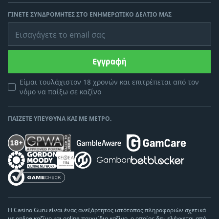
ΓΊΝΕΤΕ ΣΥΝΔΡΟΜΗΤΈΣ ΣΤΟ ΕΝΗΜΕΡΩΤΙΚΌ ΔΕΛΤΊΟ ΜΑΣ
Εισαγάγετε το email σας
Εγγραφή
Είμαι τουλάχιστον 18 χρονών και επιτρέπεται από τον
νόμο να παίξω σε καζίνο
ΠΑΊΖΕΤΕ ΥΠΕΎΘΥΝΑ ΚΑΙ ΜΕ ΜΈΤΡΟ.
Η Casino Guru είναι ένας ανεξάρτητος ιστότοπος πληροφοριών σχετικά
με online καζίνο και online παιχνίδια καζίνο, ο οποίος δεν ελέγχεται από