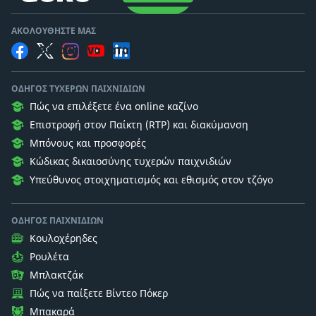
Casino Guru
ΑΚΟΛΟΥΘΉΣΤΕ ΜΑΣ
Θέλουμε να κατανοείτε τα τυχερά παιχνίδια.
ΟΔΗΓΌΣ ΤΥΧΕΡΏΝ ΠΑΙΧΝΙΔΙΏΝ
Πώς να επιλέξετε ένα online καζίνο
Επιστροφή στον Παίκτη (RTP) και διακύμανση
Μπόνους και προσφορές
Κώδικας δικαιοσύνης τυχερών παιχνιδιών
Υπεύθυνος στοιχηματισμός και εθισμός στον τζόγο
ΟΔΗΓΌΣ ΠΑΙΧΝΙΔΙΏΝ
Κουλοχέρηδες
Ρουλέτα
Μπλακτζάκ
Πώς να παίξετε Βίντεο Πόκερ
Μπακαρά