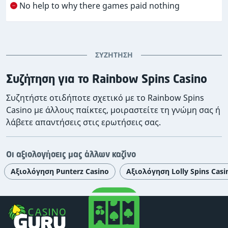
No help to why there games paid nothing
lot of sites and this is the worst ever they Rob you
simple
ΣΥΖΉΤΗΣΗ
Συζήτηση για το Rainbow Spins Casino
Συζητήστε οτιδήποτε σχετικό με το Rainbow Spins
Casino με άλλους παίκτες, μοιραστείτε τη γνώμη σας ή
λάβετε απαντήσεις στις ερωτήσεις σας.
Οι αξιολογήσεις μας άλλων καζίνο
Αξιολόγηση Punterz Casino
Αξιολόγηση Lolly Spins Casi