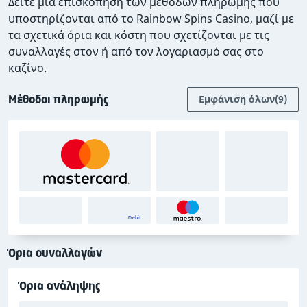
Δείτε μια επισκόπηση των μεθόδων πληρωμής που
υποστηρίζονται από το Rainbow Spins Casino, μαζί με
τα σχετικά όρια και κόστη που σχετίζονται με τις
συναλλαγές στον ή από τον λογαριασμό σας στο
καζίνο.
Μέθοδοι πληρωμής
Εμφάνιση όλων
(9)
Όρια συναλλαγών
Όρια ανάληψης