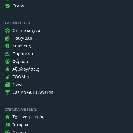
Craps
CASINO GURU
Online καζίνο
Παιχνίδια
Μπόνους
Παράπονα
Φόρουμ
Αξιολογήσεις
ZOOMin
News
Casino Guru Awards
ΣΧΕΤΙΚΆ ΜΕ ΕΜΆΣ
Σχετικά με εμάς
Ιστορικό
Ομάδα