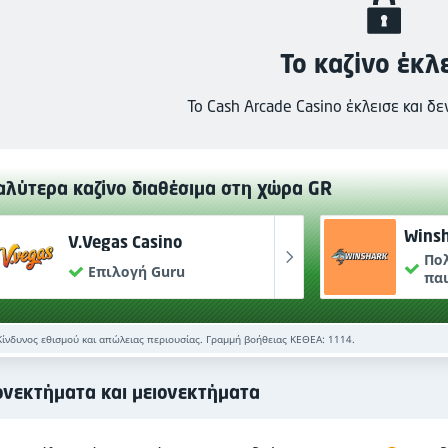
Το καζίνο έκλ
Το Cash Arcade Casino έκλεισε και δε
αλύτερα καζίνο διαθέσιμα στη χώρα GR
Winsh
V.Vegas Casino
Πο
Επιλογή Guru
πα
Κίνδυνος εθισμού και απώλειας περιουσίας. Γραμμή βοήθειας ΚΕΘΕΑ: 1114.
νεκτήματα και μειονεκτήματα