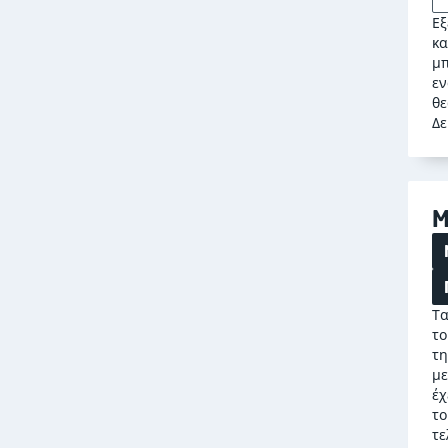
συγκ
Εξ
κα
μπ
εν
θε
Δε
Μ
Τα
το
τη
με
έχ
το
τε