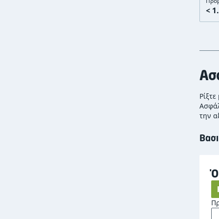
Προβ
Αυτή
< 1
και
3
αυτό
καζί
πόντ
Ασ
Ρίξτε
Ασφάλ
την α
Βασι
Ό
Με β
ασφά
Π
εξαιρ