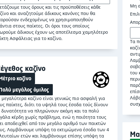
εκριμένο.
Μη 
ετάζουμε τους όρους και τις προϋποθέσεις κάθε
ζίνο και αναζητούμε άδικους κανόνες που θα
Επιλ
ορούσαν ενδεχομένως να χρησιμοποιηθούν
Απο
άντια στους παίκτες. Οι όροι τους οποίους
ωρούμε άδικους έχουν ως αποτέλεσμα χαμηλότερο
ίκτη Ασφάλειας για το καζίνο.
Τα π
καζί
αντι
Λαμβ
σοβα
έγεθος καζίνο
του 
Μέτριο καζίνο
περι
παρά
Πολύ μεγάλος όμιλος
επί
Λάβ
 μεγαλύτερα καζίνο είναι γενικώς πιο ασφαλή για
συσχ
υς παίκτες, διότι τα υψηλά τους έσοδα τούς δίνουν
 δυνατότητα να πληρώνουν ακόμη και τα πολύ
γάλα κέρδη χωρίς πρόβλημα, ενώ η ποιότητα τους
ει αποδειχθεί από τον μεγάλο αριθμό των παικτών
υς. Λαμβάνουμε υπόψη τα εκτιμώμενα έσοδα των 4
Μα
λευταίων ετών και λαμβάνουμε επίσης υπόψη τα