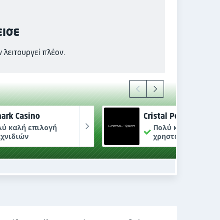
παίκτες
από την
Ελλάδα
εισε
ν λειτουργεί πλέον.
ark Casino
Cristal Poker Casino
λύ καλή επιλογή
Πολύ καλή βαθμολ
ιχνιδιών
χρηστών