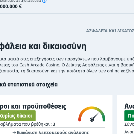
λεπόμενα ετήσια έσοδα
 τη στιγμή, έχουμε
1 άμεσα παράπονα για το συγκεκριμέ
.000.000 €
79 παράπονα για κάποια άλλα συσχετιζόμενα καζίνο
. 
 το καζίνο
17.211 αρνητικούς πόντους συνολικά
, από τ
νο. Μπορείτε να βρείτε περισσότερες πληροφορίες σχετικ
ΑΣΦΆΛΕΙΑ ΚΑΙ ΔΙΚΑΙΟ
ους στο τμήμα «Επεξήγηση του Δείκτη ασφάλειας» αυτής τ
φάλεια και δικαιοσύνη
Προειδοποίηση:
Το Cash Arcade Casino έχει συγκεκριμένε
 μια ματιά στις επεξηγήσεις των παραγόντων που λαμβάνουμε υπ
Προϋποθέσεις για τα Μπόνους που θεωρούμε ότι είναι
άδ
ειας του Cash Arcade Casino. Ο Δείκτης Ασφάλειας είναι η βασι
συγκεκριμένοι όροι και προϋποθέσεις μπορεί να σας δημ
ξιοπιστία, τη δικαιοσύνη και την ποιότητα όλων των online καζί
αποφασίσετε να επωφεληθείτε από τα μπόνους ή τις προσφ
κά στατιστικά στοιχεία
συμβουλεύουμε να βρείτε ένα άλλο καζίνο με δίκαιους καν
προσοχή στους όρους και προϋποθέσεις αυτού του καζίνο,
ροι και προϋποθέσεις
Αν
άση όλες τις πληροφορίες που αναφέραμε σε αυτήν την α
Κυρίως δίκαιοι
Πο
λειας αυτού του καζίνο, μπορούμε συμπερασματικά να πού
ροβλήματα που βρέθηκαν:
3
Σύν
ετικό καζίνο για παιχνίδι. Αν ψάχνετε για ένα ιδανικό on
Ανοι
Εμφάνιση λεπτομερούς ανάλυσης