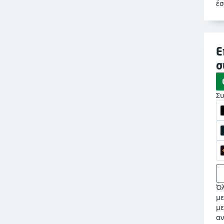
έσ
Ε
σ
Συ
Όλ
με
με
αν