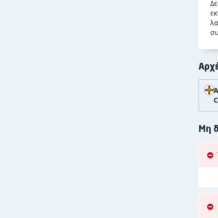
Δε
εκ
λα
συ
Αρχέ
Ά
C
Μη δ