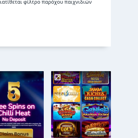
διατίθεται φίλτρο παρόχου παιχνιδιών