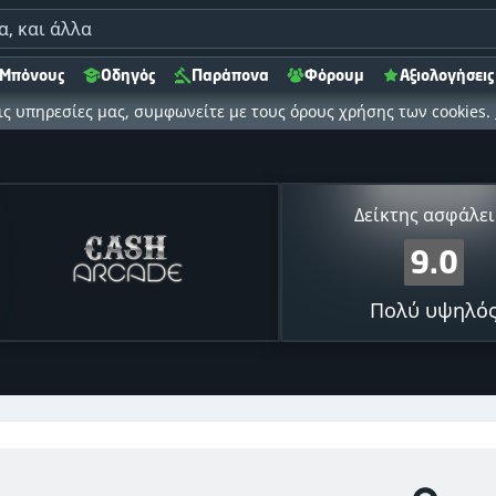
Μπόνους
Οδηγός
Παράπονα
Φόρουμ
Αξιολογήσεις
ις υπηρεσίες μας, συμφωνείτε με τους όρους χρήσης των cookies.
Δείκτης ασφάλει
9.0
Πολύ υψηλό