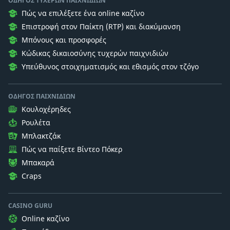
ΟΔΗΓΌΣ ΤΥΧΕΡΏΝ ΠΑΙΧΝΙΔΙΏΝ
Πώς να επιλέξετε ένα online καζίνο
Επιστροφή στον Παίκτη (RTP) και διακύμανση
Μπόνους και προσφορές
Κώδικας δικαιοσύνης τυχερών παιχνιδιών
Υπεύθυνος στοιχηματισμός και εθισμός στον τζόγο
ΟΔΗΓΌΣ ΠΑΙΧΝΙΔΙΏΝ
Κουλοχέρηδες
Ρουλέτα
Μπλακτζάκ
Πώς να παίξετε Βίντεο Πόκερ
Μπακαρά
Craps
CASINO GURU
Online καζίνο