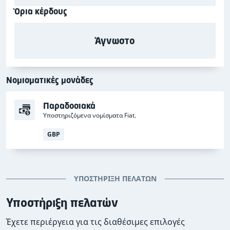
Όρια κέρδους
Άγνωστο
Νομισματικές μονάδες
Παραδοσιακά
Υποστηριζόμενα νομίσματα Fiat.
GBP
ΥΠΟΣΤΉΡΙΞΗ ΠΕΛΑΤΏΝ
Υποστήριξη πελατών
Έχετε περιέργεια για τις διαθέσιμες επιλογές