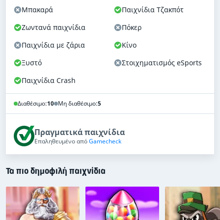
Μπακαρά
Παιχνίδια Τζακπότ
Ζωντανά παιχνίδια
Πόκερ
Παιχνίδια με ζάρια
Κίνο
Ξυστό
Στοιχηματισμός eSports
Παιχνίδια Crash
Διαθέσιμο:
10
Μη διαθέσιμο:
5
Πραγματικά παιχνίδια
Επαληθευμένο από
Gamecheck
Τα πιο δημοφιλή παιχνίδια