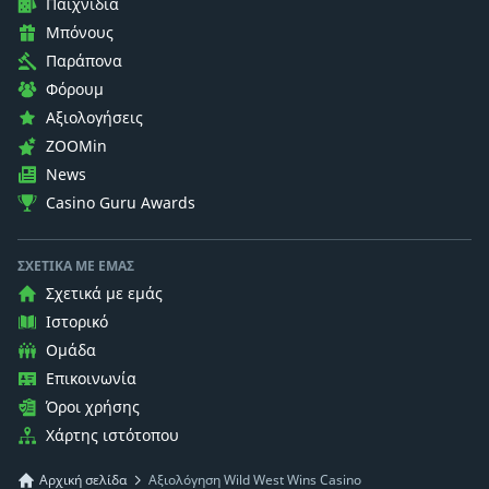
Παιχνίδια
Μπόνους
Παράπονα
Φόρουμ
Αξιολογήσεις
ZOOMin
News
Casino Guru Awards
ΣΧΕΤΙΚΆ ΜΕ ΕΜΆΣ
Σχετικά με εμάς
Ιστορικό
Ομάδα
Επικοινωνία
Όροι χρήσης
Χάρτης ιστότοπου
Αρχική σελίδα
Αξιολόγηση Wild West Wins Casino