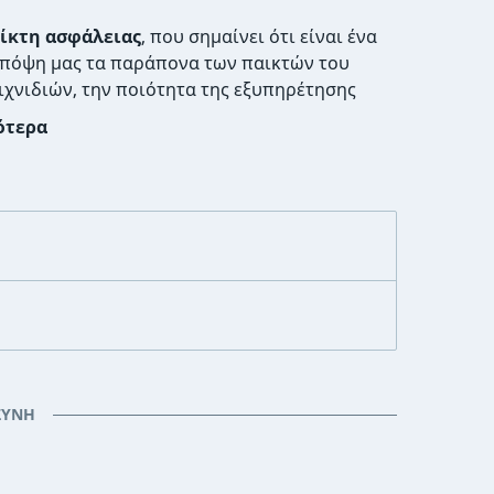
ίκτη ασφάλειας
, που σημαίνει ότι είναι ένα
 υπόψη μας τα παράπονα των παικτών του
αιχνιδιών, την ποιότητα της εξυπηρέτησης
τα όρια ανάληψης και κέρδους, καθώς και
ότερα
λλα online καζίνο
, τα οποία παρατίθενται
 την πλήρη αξιολόγησή μας παρακάτω, για να
sino είναι ένα
από τα μεγαλύτερα online
 Τα έσοδα ενός καζίνο είναι ένας σημαντικός
 πρόβλημα να πληρώνουν τα μεγάλα κέρδη,
 πληρώσουν αν καταφέρετε να κερδίσετε ένα
ένο καζίνο
στη βάση δεδομένων μας, καθώς
ΣΎΝΗ
Εξαιτίας αυτών των παραπόνων, δώσαμε σε
ους οποίους οι
15.752
αφορούν συσχετιζόμενα
ά με όλα τα παράπονα και τους αρνητικούς