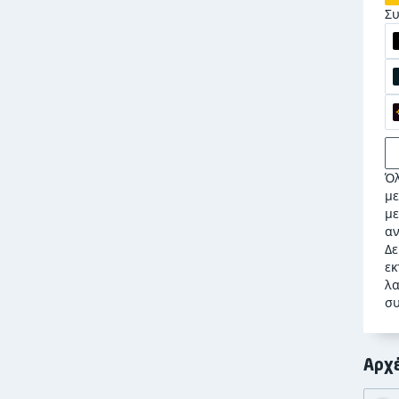
Συ
Όλ
με
με
αν
Δε
εκ
λα
συ
Αρχέ