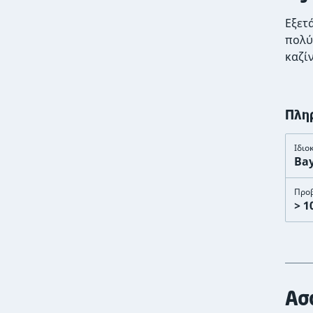
Εξετ
πολύ
καζί
πελα
άλλο
παρα
Πληρ
μάθε
Ιδιο
Σύμφ
Bay
καζί
παρά
Προβ
> 1
ενώ 
μεγά
Αυτή
και
3
αυτό
Ασ
καζί