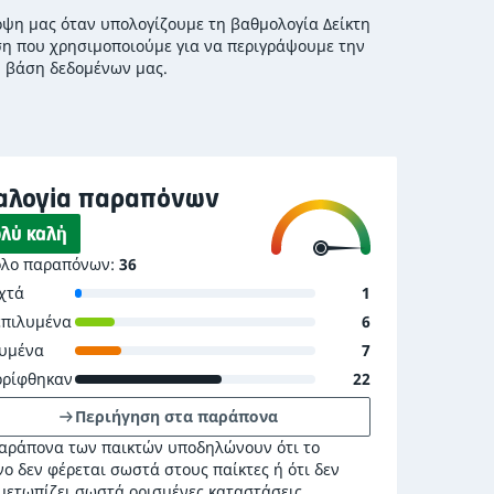
ης αξιολόγησης.
όψη μας όταν υπολογίζουμε τη βαθμολογία Δείκτη
ηση που χρησιμοποιούμε για να περιγράψουμε την
τη βάση δεδομένων μας.
τες στους Όρους και Προϋποθέσεις για τα
ς του καζίνο
. Οι συγκεκριμένοι όροι και
λημα, αν αποφασίσετε να επωφεληθείτε
ν λόγο, σας συμβουλεύουμε να βρείτε ένα
αλογία παραπόνων
ν ιδιαίτερη προσοχή στους όρους και
λύ καλή
τε σε αυτό.
ολο παραπόνων:
36
χτά
1
επιλυμένα
6
αξιολόγηση, μπορούμε συμπερασματικά να
υμένα
7
πορείτε να περιμένετε ότι θα λάβετε καλή
ρρίφθηκαν
22
φασίσετε να παίξετε σε αυτό.
Περιήγηση στα παράπονα
αράπονα των παικτών υποδηλώνουν ότι το
νο δεν φέρεται σωστά στους παίκτες ή ότι δεν
μετωπίζει σωστά ορισμένες καταστάσεις.