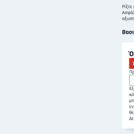
πόντ
Ρίξτε
Ασφάλ
αξιοπ
Βασι
Ό
Π
Εξ
Με β
κα
πούμε
μπ
μετα
εν
θε
Δε