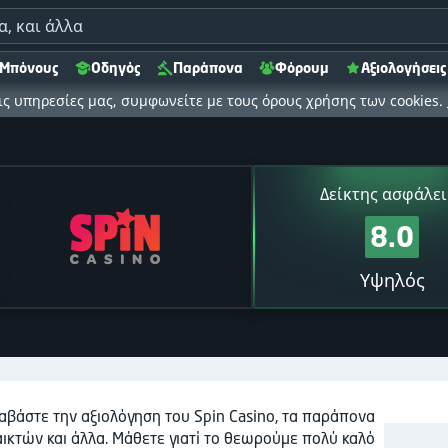
Μπόνους
Οδηγός
Παράπονα
Φόρουμ
Αξιολογήσεις
ις υπηρεσίες μας, συμφωνείτε με τους όρους χρήσης των cookies.
Δείκτης ασφάλει
8.0
Υψηλός
αβάστε την αξιολόγηση του Spin Casino, τα παράπονα
ικτών και άλλα. Μάθετε γιατί το θεωρούμε πολύ καλό