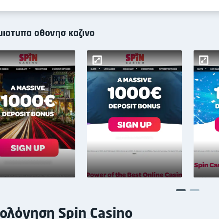
μιοτυπα οθονησ καζινο
ιολόγηση Spin Casino