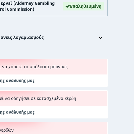
ερνεϊ (Alderney Gambling
Επαληθευμένη
rol Commission)
ρανείς λογαριασμούς
ί να χάσετε τα υπόλοιπα μπόνους
της ανάλυσής μας
εί να οδηγήσει σε κατασχεμένα κέρδη
της ανάλυσής μας
 κερδών