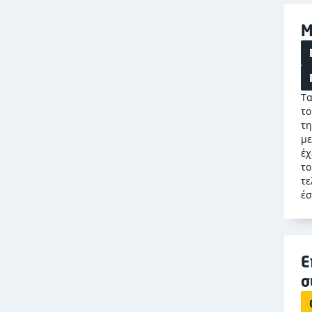
Μ
Τα
το
τη
με
έχ
το
τε
έσ
Ε
σ