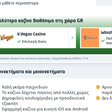
ι μάθετε περισσότερα.
αλύτερα καζίνο διαθέσιμα στη χώρα GR
Winsh
V.Vegas Casino
Πο
Επιλογή Guru
πα
Κίνδυνος εθισμού και απώλειας περιουσίας. Γραμμή βοήθειας ΚΕΘΕΑ: 1114.
νεκτήματα και μειονεκτήματα
Καλή γκάμα παιχνιδιών
Αρνο
Το καζίνο δέχεται παίκτες από πολλές χώρες
παρ
Δημοφιλείς κουλοχέρηδες με προοδευτικά
Δεν 
τζακπότ
Εφαρμογή καζίνο για κινητά iOS και Android