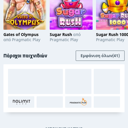
Gates of Olympus
Sugar Rush
από
Sugar Rush 100
από Pragmatic Play
Pragmatic Play
Pragmatic Play
Πάροχοι παιχνιδιών
Εμφάνιση όλων
(41)