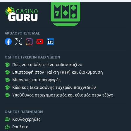
Casino Guru
ΑΚΟΛΟΥΘΉΣΤΕ ΜΑΣ
Θέλουμε να κατανοείτε τα τυχερά παιχνίδια.
ΟΔΗΓΌΣ ΤΥΧΕΡΏΝ ΠΑΙΧΝΙΔΙΏΝ
Πώς να επιλέξετε ένα online καζίνο
Επιστροφή στον Παίκτη (RTP) και διακύμανση
Μπόνους και προσφορές
Κώδικας δικαιοσύνης τυχερών παιχνιδιών
Υπεύθυνος στοιχηματισμός και εθισμός στον τζόγο
ΟΔΗΓΌΣ ΠΑΙΧΝΙΔΙΏΝ
Κουλοχέρηδες
Ρουλέτα