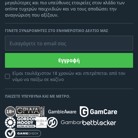
μεγαλύτερες και πιο υπεύθυνες εταιρείες στον κλάδο των
online τυχερών παιχνιδιών και να τους αποδώσει την
αναγνώριση που αξίζουν.
ΓΊΝΕΤΕ ΣΥΝΔΡΟΜΗΤΈΣ ΣΤΟ ΕΝΗΜΕΡΩΤΙΚΌ ΔΕΛΤΊΟ ΜΑΣ
Εισαγάγετε το email σας
Εγγραφή
Είμαι τουλάχιστον 18 χρονών και επιτρέπεται από τον
νόμο να παίξω σε καζίνο
ΠΑΊΖΕΤΕ ΥΠΕΎΘΥΝΑ ΚΑΙ ΜΕ ΜΈΤΡΟ.