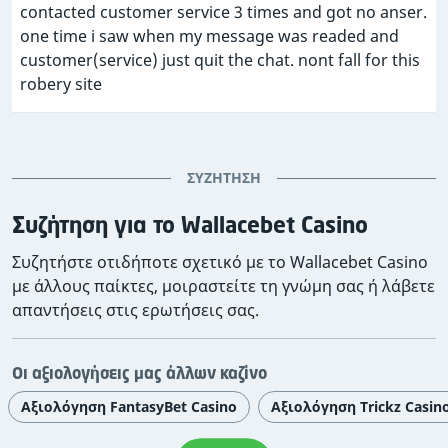
contacted customer service 3 times and got no anser.
one time i saw when my message was readed and
customer(service) just quit the chat. nont fall for this
robery site
ΣΥΖΉΤΗΣΗ
Συζήτηση για το Wallacebet Casino
Συζητήστε οτιδήποτε σχετικό με το Wallacebet Casino
με άλλους παίκτες, μοιραστείτε τη γνώμη σας ή λάβετε
απαντήσεις στις ερωτήσεις σας.
Οι αξιολογήσεις μας άλλων καζίνο
Αξιολόγηση FantasyBet Casino
Αξιολόγηση Trickz Casin