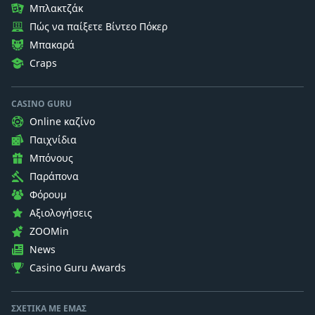
Μπλακτζάκ
Πώς να παίξετε Βίντεο Πόκερ
Μπακαρά
Craps
CASINO GURU
Online καζίνο
Παιχνίδια
Μπόνους
Παράπονα
Φόρουμ
Αξιολογήσεις
ZOOMin
News
Casino Guru Awards
ΣΧΕΤΙΚΆ ΜΕ ΕΜΆΣ