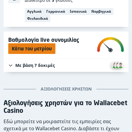
Διαθέσιμο σε
5
γλώσσες
Αγγλικά
Γερμανικά
Ισπανικά
Νορβηγικά
Φινλανδικά
Βαθμολογία live συνομιλίας
Κάτω του μετρίου
Με βάση
7
δοκιμές
ΑΞΙΟΛΟΓΉΣΕΙΣ ΧΡΗΣΤΏΝ
Αξιολογήσεις χρηστών για το Wallacebet
Casino
Εδώ μπορείτε να μοιραστείτε τις εμπειρίες σας
σχετικά με το Wallacebet Casino. Διαβάστε τι έχουν