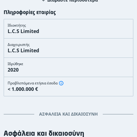
υπόψη μας τα παράπονα των παικτών του καζίνο, τα
εκτιμώμενα έσοδα, την άδεια, τη γνησιότητα των
Πληροφορίες εταιρίας
παιχνιδιών, την ποιότητα της εξυπηρέτησης πελατών,
Ιδιοκτήτης
το πόσο δίκαιοι είναι οι όροι και οι προϋποθέσεις, τα
L.C.S Limited
όρια ανάληψης και κέρδους, καθώς και άλλους
παράγοντες. Καθώς το Wallacebet Casino
σχετίζεται
Διαχειριστής
και με άλλα online καζίνο
, τα οποία παρατίθενται
L.C.S Limited
παρακάτω, η αξιολόγησή του επηρεάζεται από αυτά.
Διαβάστε την πλήρη αξιολόγησή μας παρακάτω, για να
Ιδρύθηκε
2020
μάθετε περισσότερα σχετικά με αυτό το καζίνο.
Σύμφωνα με τις έρευνες και τους υπολογισμούς μας,
Προβλεπόμενα ετήσια έσοδα
< 1.000.000 €
το Wallacebet Casino είναι ένα
μικρότερο online
καζίνο
όσον αφορά τα συνολικά έσοδα. Ανήκει σε μια
ομάδα συσχετιζόμενων καζίνο. Ωστόσο, η ομάδα αυτή
είναι ακόμη αρκετά μικρή, ακόμη και όταν
ΑΣΦΆΛΕΙΑ ΚΑΙ ΔΙΚΑΙΟΣΎΝΗ
αξιολογείται σε συνολικό επίπεδο. Τα έσοδα ενός
καζίνο είναι ένας σημαντικός παράγοντας, καθώς τα
Ασφάλεια και δικαιοσύνη
μεγαλύτερα καζίνο δεν έχουν συνήθως πρόβλημα να