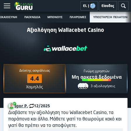
EL
|
Είσοδος
ΔΙΚΑΙΟΣΎΝΗ
ΠΑΙΧΝΊΔΙΑ
ΜΠΌΝΟΥΣ
ΠΛΗΡΩΜΈΣ
ΥΠΟΣΤΉΡΙΞΗ ΠΕΛΑΤΏΝ
Αξιολόγηση Wallacebet Casino
Δείκτης ασφάλειας
Γνώμη χρηστών
Μη αρκετά δεδομένα
4.4
3 αξιολογήσεις
Χαμηλός
Igor P.
12/2025
Διαβάστε την αξιολόγηση του Wallacebet Casino, τα
παράπονα και άλλα. Μάθετε γιατί το θεωρούμε κακό και
γιατί θα πρέπει να το αποφύγετε.