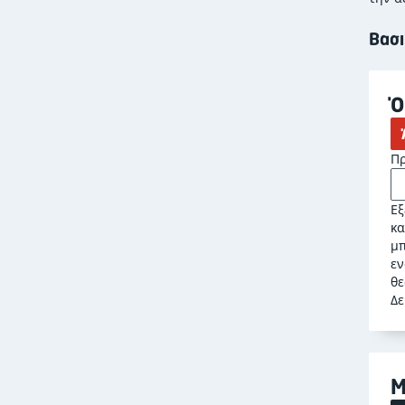
Βασι
Ό
Π
Εξ
Το G
κα
πιστ
μπ
καλύ
εν
αυτό 
θε
Δε
Μ