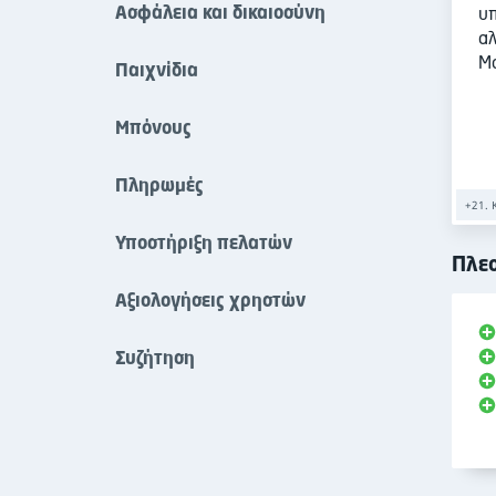
Ασφάλεια και δικαιοσύνη
υπ
αλ
Μά
Παιχνίδια
Μπόνους
Πληρωμές
+21. 
Υποστήριξη πελατών
Πλεο
Αξιολογήσεις χρηστών
Συζήτηση