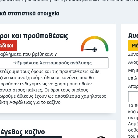
Προειδοποίηση:
Το Granawin Casino έχει συγκεκριμένες 
κά στατιστικά στοιχεία
για τα Μπόνους που θεωρούμε ότι είναι
άδικοι για τους 
όροι και προϋποθέσεις μπορεί να σας δημιουργήσουν κά
επωφεληθείτε από τα μπόνους ή τις προσφορές του καζίνο
ροι και προϋποθέσεις
Αν
να βρείτε ένα άλλο καζίνο με δίκαιους κανόνες ή να δείξ
Άδικοι
Μέ
όρους και προϋποθέσεις αυτού του καζίνο, αν αποφασίσετ
ροβλήματα που βρέθηκαν:
7
Σύν
Ανοι
Εμφάνιση λεπτομερούς ανάλυσης
Μη 
ετάζουμε τους όρους και τις προϋποθέσεις κάθε
ranawin Casino έχει Δείκτη ασφάλειας πάνω από τον μέσο 
ζίνο και αναζητούμε άδικους κανόνες που θα
Επιλ
εύουμε ότι έχει πολλά καλά χαρακτηριστικά, αλλά υπάρχε
ορούσαν ενδεχομένως να χρησιμοποιηθούν
Απο
τερη βαθμολογία. Παρ’ όλα αυτά, μπορείτε να περιμένετε 
άντια στους παίκτες. Οι όροι τους οποίους
το καζίνο.
ωρούμε άδικους έχουν ως αποτέλεσμα χαμηλότερο
ίκτη Ασφάλειας για το καζίνο.
Τα π
καζί
αντι
Λαμβ
σοβα
έγεθος καζίνο
του 