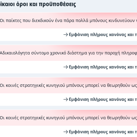
ίκαιοι όροι και προϋποθέσεις
Οι παίκτες που διεκδικούν ένα πάρα πολλά μπόνους κινδυνεύουν 
Εμφάνιση πλήρους κανόνας και 
Αδικαιολόγητα σύντομο χρονικό διάστημα για την παροχή πληροφ
Εμφάνιση πλήρους κανόνας και 
Οι κοινές στρατηγικές κυνηγιού μπόνους μπορεί να θεωρηθούν 
Εμφάνιση πλήρους κανόνας και 
Οι κοινές στρατηγικές κυνηγιού μπόνους μπορεί να θεωρηθούν 
Εμφάνιση πλήρους κανόνας και 