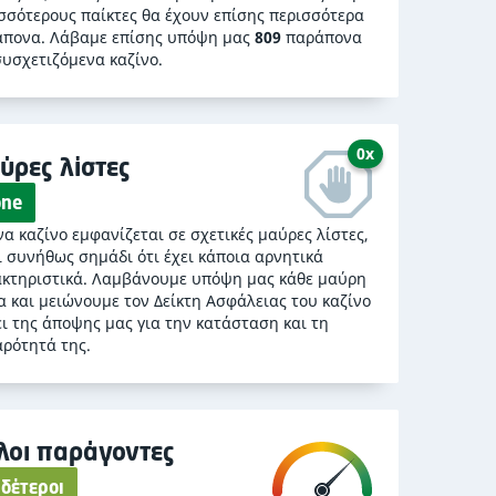
σσότερους παίκτες θα έχουν επίσης περισσότερα
πονα. Λάβαμε επίσης υπόψη μας
809
παράπονα
συσχετιζόμενα καζίνο.
0x
ύρες λίστες
ne
να καζίνο εμφανίζεται σε σχετικές μαύρες λίστες,
ι συνήθως σημάδι ότι έχει κάποια αρνητικά
κτηριστικά. Λαμβάνουμε υπόψη μας κάθε μαύρη
α και μειώνουμε τον Δείκτη Ασφάλειας του καζίνο
ι της άποψης μας για την κατάσταση και τη
ρότητά της.
λοι παράγοντες
δέτεροι