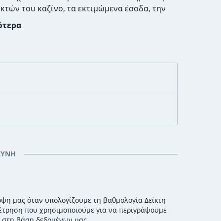
τών του καζίνο, τα εκτιμώμενα έσοδα, την
ρέτησης πελατών, το πόσο δίκαιοι είναι οι
ότερα
ώς και άλλους παράγοντες. Το Granawin
ίθενται παρακάτω, και η αξιολόγησή του
 μας παρακάτω, για να μάθετε περισσότερα
in Casino είναι ένα
μικρότερο online καζίνο
νας σημαντικός παράγοντας, καθώς τα
 τα μεγάλα κέρδη, ενώ τα μικρότερα καζίνο
 να κερδίσετε ένα μεγάλο ποσό.
νο καζίνο
στη βάση δεδομένων μας, καθώς
ΣΎΝΗ
ξαιτίας αυτών των παραπόνων, δώσαμε σε αυτό
οίους οι
7.337
αφορούν συσχετιζόμενα
ά με όλα τα παράπονα και τους αρνητικούς
ης αξιολόγησης.
όψη μας όταν υπολογίζουμε τη βαθμολογία Δείκτη
μέτρηση που χρησιμοποιούμε για να περιγράψουμε
νο στη βάση δεδομένων μας.