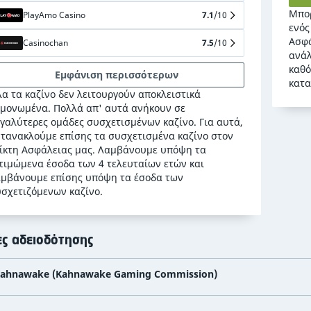
Μπορ
PlayAmo Casino
7.1
/10
ενός
Ασφά
Casinochan
7.5
/10
ανάλ
καθό
Εμφάνιση περισσότερων
κατα
α τα καζίνο δεν λειτουργούν αποκλειστικά
μονωμένα. Πολλά απ' αυτά ανήκουν σε
γαλύτερες ομάδες συσχετισμένων καζίνο. Για αυτά,
τανακλούμε επίσης τα συσχετισμένα καζίνο στον
ίκτη Ασφάλειας μας. Λαμβάνουμε υπόψη τα
τιμώμενα έσοδα των 4 τελευταίων ετών και
μβάνουμε επίσης υπόψη τα έσοδα των
σχετιζόμενων καζίνο.
ς αδειοδότησης
ahnawake (Kahnawake Gaming Commission)