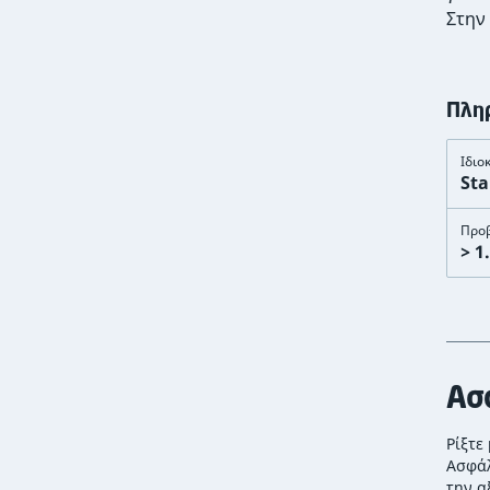
Στην
άδει
όροι
Casi
Πληρ
επηρ
σχετι
Ιδιο
Sta
Σύμφ
όσον
Προβ
> 1
μεγα
ενδε
Αυτή
και
1
το κ
Ασ
καζί
πόντ
Ρίξτε
Ασφάλ
την α