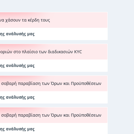
να χάσουν τα κέρδη τους
της ανάλυσής μας
οριών στο πλαίσιο των διαδικασιών KYC
της ανάλυσής μας
ως σοβαρή παραβίαση των Όρων και Προϋποθέσεων
της ανάλυσής μας
ως σοβαρή παραβίαση των Όρων και Προϋποθέσεων
της ανάλυσής μας