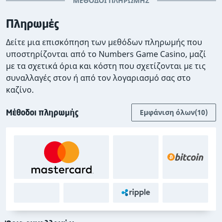
ΜΈΘΟΔΟΙ ΠΛΗΡΩΜΉΣ
Πληρωμές
Δείτε μια επισκόπηση των μεθόδων πληρωμής που
υποστηρίζονται από το Numbers Game Casino, μαζί
με τα σχετικά όρια και κόστη που σχετίζονται με τις
συναλλαγές στον ή από τον λογαριασμό σας στο
καζίνο.
Μέθοδοι πληρωμής
Εμφάνιση όλων
(10)