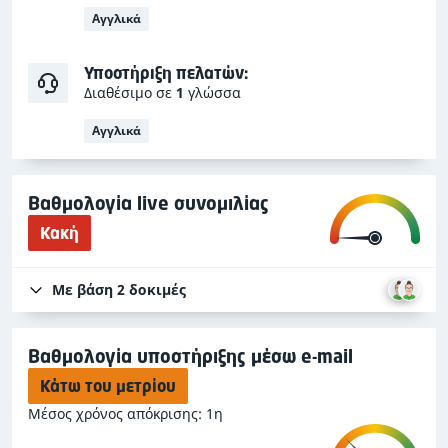
Αγγλικά
Υποστήριξη πελατών:
Διαθέσιμο σε
1
γλώσσα
Αγγλικά
Βαθμολογία live συνομιλίας
Κακή
Με βάση
2
δοκιμές
Βαθμολογία υποστήριξης μέσω e-mail
Κάτω του μετρίου
Μέσος χρόνος απόκρισης: 1η