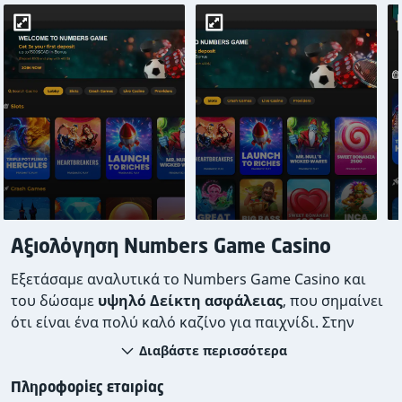
Αξιολόγηση Numbers Game Casino
Εξετάσαμε αναλυτικά το Numbers Game Casino και
του δώσαμε
υψηλό Δείκτη ασφάλειας
, που σημαίνει
ότι είναι ένα πολύ καλό καζίνο για παιχνίδι. Στην
αξιολόγησή μας, λάβαμε υπόψη μας τα παράπονα των
Διαβάστε περισσότερα
παικτών του καζίνο, τα εκτιμώμενα έσοδα, την άδεια,
τη γνησιότητα των παιχνιδιών, την ποιότητα της
Πληροφορίες εταιρίας