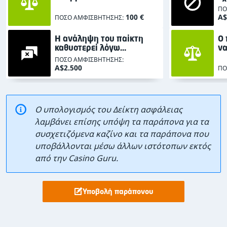
ΠΟ
100 €
A$
ΠΟΣΟ ΑΜΦΙΣΒΗΤΗΣΗΣ:
Η ανάληψη του παίκτη
Ο 
καθυστερεί λόγω
να
απόρριψης εγγράφου.
λό
ΠΟΣΟ ΑΜΦΙΣΒΗΤΗΣΗΣ:
μέ
A$2.500
ΠΟ
Ο υπολογισμός του Δείκτη ασφάλειας
λαμβάνει επίσης υπόψη τα παράπονα για τα
συσχετιζόμενα καζίνο και τα παράπονα που
υποβάλλονται μέσω άλλων ιστότοπων εκτός
από την Casino Guru.
Υποβολή παράπονου