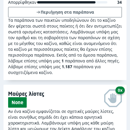
Απορρίφθηκαν
34
Περιήγηση στα παράπονα
Τα παράπονα των παικτών υποδηλώνουν ότι το καζίνο
δεν φέρεται σωστά στους παίκτες ή ότι δεν αντιμετωπίζει
σωστά ορισμένες καταστάσεις. Λαμβάνουμε υπόψη μας
τον αριθμό και τη σοβαρότητα των παραπόνων σε σχέση
με το μέγεθος του καζίνο, καθώς είναι αναμενόμενο ότι
τα καζίνο με περισσότερους παίκτες θα έχουν επίσης
περισσότερα παράπονα. Εκτός από τα άμεσα παράπονα,
λάβαμε επίσης υπόψη μας
1
παράπονα από άλλες πηγές.
Λάβαμε επίσης υπόψη μας
1.187
παράπονα για
συσχετιζόμενα καζίνο.
0x
Μαύρες λίστες
None
Αν ένα καζίνο εμφανίζεται σε σχετικές μαύρες λίστες,
είναι συνήθως σημάδι ότι έχει κάποια αρνητικά
χαρακτηριστικά. Λαμβάνουμε υπόψη μας κάθε μαύρη
λίστα και μειώνουμε τον Δείκτη Ασφάλειας του καζίνο