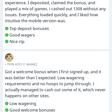
experience. I deposited, claimed the bonus, and
played a mix of games. i cashed out 130$ without any
issues. Everything loaded quickly, and I liked how
intuitive the mobile version was.
Top deposit bonuses
Good wagers
Nice rtp
• ΠΡΙΝ ΑΠΌ 11 ΜΉΝΕΣ
Got a welcome bonus when I first signed up, and it
was better than I expected. Low wagering
requirements and no hoops to jump through. I
actually managed to cash out some of it, which never
happens on other sites.
Low wagering
Good welcome bonuses