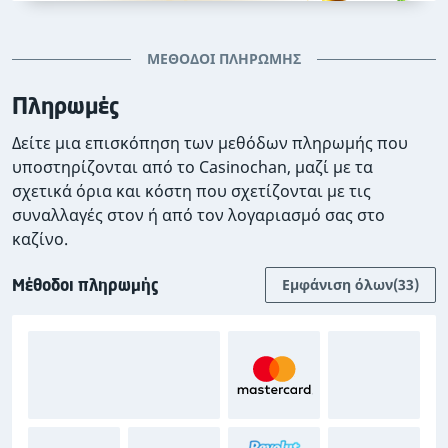
ΜΈΘΟΔΟΙ ΠΛΗΡΩΜΉΣ
Πληρωμές
Δείτε μια επισκόπηση των μεθόδων πληρωμής που
υποστηρίζονται από το Casinochan, μαζί με τα
σχετικά όρια και κόστη που σχετίζονται με τις
συναλλαγές στον ή από τον λογαριασμό σας στο
καζίνο.
Μέθοδοι πληρωμής
Εμφάνιση όλων
(33)