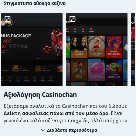
Στιγμιοτυπα οθονησ καζινο
Αξιολόγηση Casinochan
Εξετάσαμε αναλυτικά το Casinochan και του δώσαμε
Δείκτη ασφαλείας πάνω από τον μέσο όρο
. Είναι
γενικά ένα καλό καζίνο για παιχνίδι, αλλά υπάρχουν
ορισμένα στοιχεία που θα ήταν καλό να
Διαβάστε περισσότερα
επισημάνουμε. Στην αξιολόγησή μας, λάβαμε υπόψη