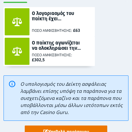
Ο λογαριασμός του
παίκτη έχει
αποκλειστεί.
£63
ΠΟΣΟ ΑΜΦΙΣΒΗΤΗΣΗΣ:
Ο παίκτης αγωνίζεται
να ολοκληρώσει την
πρόσθετη επαλήθευση
ΠΟΣΟ ΑΜΦΙΣΒΗΤΗΣΗΣ:
λογαριασμού.
£302,5
Ο υπολογισμός του Δείκτη ασφάλειας
λαμβάνει επίσης υπόψη τα παράπονα για τα
συσχετιζόμενα καζίνο και τα παράπονα που
υποβάλλονται μέσω άλλων ιστότοπων εκτός
από την Casino Guru.
Υποβολή παράπονου