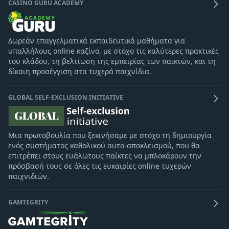
CASINO GURU ACADEMY
Δωρεάν επαγγελματικά εκπαιδευτικά μαθήματα για
υπαλλήλους online καζίνο, με στόχο τις καλύτερες πρακτικές
του κλάδου, τη βελτίωση της εμπειρίας των παικτών, και τη
δίκαιη προσέγγιση στα τυχερά παιχνίδια.
GLOBAL SELF-EXCLUSION INITIATIVE
Μια πρωτοβουλία που ξεκινήσαμε με στόχο τη δημιουργία
ενός συστήματος καθολικού αυτο-αποκλεισμού, που θα
επιτρέπει στους ευάλωτους παίκτες να μπλοκάρουν την
πρόσβασή τους σε όλες τις ευκαιρίες online τυχερών
παιχνιδιών.
GAMTEGRITY