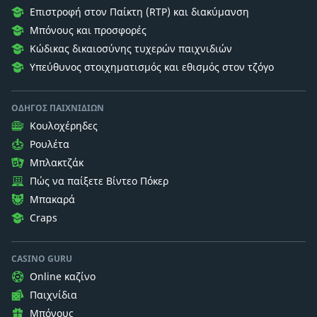
Επιστροφή στον Παίκτη (RTP) και διακύμανση
Μπόνους και προσφορές
Κώδικας δικαιοσύνης τυχερών παιχνιδιών
Υπεύθυνος στοιχηματισμός και εθισμός στον τζόγο
ΟΔΗΓΌΣ ΠΑΙΧΝΙΔΙΏΝ
Κουλοχέρηδες
Ρουλέτα
Μπλακτζάκ
Πώς να παίξετε Βίντεο Πόκερ
Μπακαρά
Craps
CASINO GURU
Online καζίνο
Παιχνίδια
Μπόνους