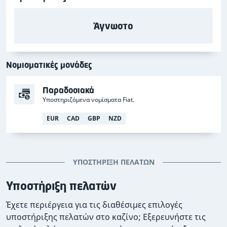
Άγνωστο
Νομισματικές μονάδες
Παραδοσιακά
Υποστηριζόμενα νομίσματα Fiat.
EUR
CAD
GBP
NZD
ΥΠΟΣΤΉΡΙΞΗ ΠΕΛΑΤΏΝ
Υποστήριξη πελατών
Έχετε περιέργεια για τις διαθέσιμες επιλογές
υποστήριξης πελατών στο καζίνο; Εξερευνήστε τις