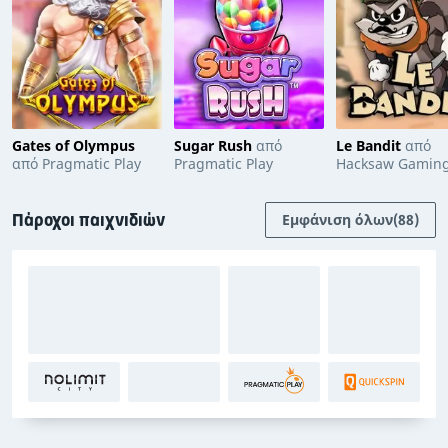
Gates of Olympus
Sugar Rush
από
Le Bandit
από
από Pragmatic Play
Pragmatic Play
Hacksaw Gamin
Πάροχοι παιχνιδιών
Εμφάνιση όλων
(88)