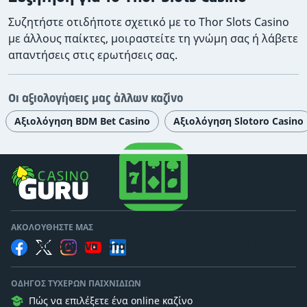
Συζητήστε οτιδήποτε σχετικό με το Thor Slots Casino
με άλλους παίκτες, μοιραστείτε τη γνώμη σας ή λάβετε
απαντήσεις στις ερωτήσεις σας.
Οι αξιολογήσεις μας άλλων καζίνο
Αξιολόγηση BDM Bet Casino
Αξιολόγηση Slotoro Casino
Casino Guru
ΑΚΟΛΟΥΘΉΣΤΕ ΜΑΣ
Θέλουμε να κατανοείτε τα τυχερά παιχνίδια.
ΟΔΗΓΌΣ ΤΥΧΕΡΏΝ ΠΑΙΧΝΙΔΙΏΝ
Πώς να επιλέξετε ένα online καζίνο