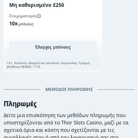
Μη καθορισμένο
£250
Στοιχηματισμός
10x
μπόνους
Έλεγχος μπόνους
+21. Κίνδυνος εθισμού και απώλειας περιουσίας. Γραμμή
βοήθειας ΚΕΘΕΑ: 1114.
ΜΈΘΟΔΟΙ ΠΛΗΡΩΜΉΣ
Πληρωμές
Δείτε μια επισκόπηση των μεθόδων πληρωμής που
υποστηρίζονται από το Thor Slots Casino, μαζί με τα
σχετικά όρια και κόστη που σχετίζονται με τις
συναλλαγές στον ή από τον λογαριασμό σας στο