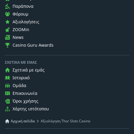
Παράπονα
Φόρουμ
Αξιολογήσεις
ZOOMin
News
Casino Guru Awards
ΣΧΕΤΙΚΆ ΜΕ ΕΜΆΣ
Σχετικά με εμάς
Ιστορικό
Ομάδα
Επικοινωνία
Όροι χρήσης
Χάρτης ιστότοπου
Αρχική σελίδα
Αξιολόγηση Thor Slots Casino