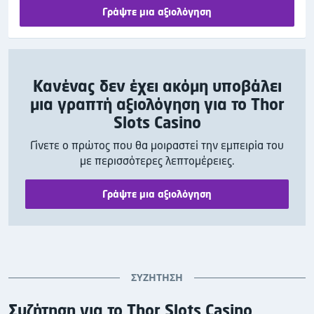
Γράψτε μια αξιολόγηση
Κανένας δεν έχει ακόμη υποβάλει
μια γραπτή αξιολόγηση για το Thor
Slots Casino
Γίνετε ο πρώτος που θα μοιραστεί την εμπειρία του
με περισσότερες λεπτομέρειες.
Γράψτε μια αξιολόγηση
ΣΥΖΉΤΗΣΗ
Συζήτηση για το Thor Slots Casino