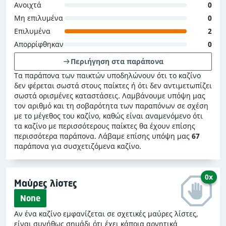
Ανοιχτά
0
Μη επιλυμένα
0
Επιλυμένα
2
Απορρίφθηκαν
0
Περιήγηση στα παράπονα
Τα παράπονα των παικτών υποδηλώνουν ότι το καζίνο
δεν φέρεται σωστά στους παίκτες ή ότι δεν αντιμετωπίζει
σωστά ορισμένες καταστάσεις. Λαμβάνουμε υπόψη μας
τον αριθμό και τη σοβαρότητα των παραπόνων σε σχέση
με το μέγεθος του καζίνο, καθώς είναι αναμενόμενο ότι
τα καζίνο με περισσότερους παίκτες θα έχουν επίσης
περισσότερα παράπονα. Λάβαμε επίσης υπόψη μας
67
παράπονα για συσχετιζόμενα καζίνο.
0x
Μαύρες λίστες
None
Αν ένα καζίνο εμφανίζεται σε σχετικές μαύρες λίστες,
είναι συνήθως σημάδι ότι έχει κάποια αρνητικά