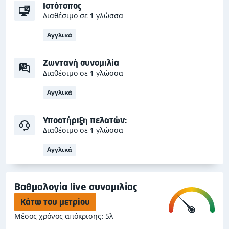
Ιστότοπος
Διαθέσιμο σε
1
γλώσσα
Αγγλικά
Ζωντανή συνομιλία
Διαθέσιμο σε
1
γλώσσα
Αγγλικά
Υποστήριξη πελατών:
Διαθέσιμο σε
1
γλώσσα
Αγγλικά
Βαθμολογία live συνομιλίας
Κάτω του μετρίου
Μέσος χρόνος απόκρισης: 5λ