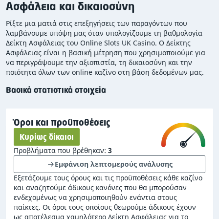
καταφέρετε να κερδίσετε ένα μεγάλο ποσό.
Ασφάλεια και δικαιοσύνη
Αυτή τη στιγμή, έχουμε
0 άμεσα παράπονα για το
Ρίξτε μια ματιά στις επεξηγήσεις των παραγόντων που
συγκεκριμένο καζίνο
στη βάση δεδομένων μας,
λαμβάνουμε υπόψη μας όταν υπολογίζουμε τη βαθμολογία
Δείκτη Ασφάλειας του Online Slots UK Casino. Ο Δείκτης
καθώς και
7 παράπονα για κάποια άλλα
Ασφάλειας είναι η βασική μέτρηση που χρησιμοποιούμε για
συσχετιζόμενα καζίνο
. Εξαιτίας αυτών των
να περιγράψουμε την αξιοπιστία, τη δικαιοσύνη και την
παραπόνων, δώσαμε σε αυτό το καζίνο
50
ποιότητα όλων των online καζίνο στη βάση δεδομένων μας.
αρνητικούς πόντους συνολικά
, από τους οποίους οι
Βασικά στατιστικά στοιχεία
50
αφορούν συσχετιζόμενα καζίνο. Μπορείτε να
βρείτε περισσότερες πληροφορίες σχετικά με όλα τα
παράπονα και τους αρνητικούς πόντους στο τμήμα
Όροι και προϋποθέσεις
«Επεξήγηση του Δείκτη ασφάλειας» αυτής της
Κυρίως δίκαιοι
αξιολόγησης.
Προβλήματα που βρέθηκαν:
3
Εμφάνιση λεπτομερούς ανάλυσης
Προειδοποίηση:
Το Online Slots UK Casino έχει
συγκεκριμένες ενότητες στους Όρους και
Εξετάζουμε τους όρους και τις προϋποθέσεις κάθε καζίνο
και αναζητούμε άδικους κανόνες που θα μπορούσαν
Προϋποθέσεις για τα Μπόνους που θεωρούμε ότι
ενδεχομένως να χρησιμοποιηθούν ενάντια στους
είναι
άδικοι για τους παίκτες του καζίνο
. Οι
παίκτες. Οι όροι τους οποίους θεωρούμε άδικους έχουν
συγκεκριμένοι όροι και προϋποθέσεις μπορεί να
ως αποτέλεσμα χαμηλότερο Δείκτη Ασφάλειας για το