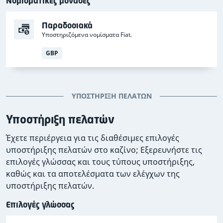
Νομισματικές μονάδες
Παραδοσιακά
Υποστηριζόμενα νομίσματα Fiat.
GBP
ΥΠΟΣΤΉΡΙΞΗ ΠΕΛΑΤΏΝ
Υποστήριξη πελατών
Έχετε περιέργεια για τις διαθέσιμες επιλογές
υποστήριξης πελατών στο καζίνο; Εξερευνήστε τις
επιλογές γλώσσας και τους τύπους υποστήριξης,
καθώς και τα αποτελέσματα των ελέγχων της
υποστήριξης πελατών.
Επιλογές γλώσσας