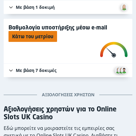
Με βάση
1
δοκιμή
Βαθμολογία υποστήριξης μέσω e-mail
Κάτω του μετρίου
Με βάση
7
δοκιμές
ΑΞΙΟΛΟΓΉΣΕΙΣ ΧΡΗΣΤΏΝ
Αξιολογήσεις χρηστών για το Online
Slots UK Casino
Εδώ μπορείτε να μοιραστείτε τις εμπειρίες σας
σχετικά με το Online Slots UK Casino. Διαβάστε τι