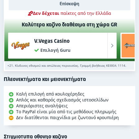
Επίσκεψη
Δεν δέχεται
παίκτες από την Ελλάδα
Καλύτερα καζίνο διαθέσιμα στη χώρα GR
V.Vegas Casino
Επιλογή Guru
+21. Κίνδυνος εθισμού και απώλειας περιουσίας. Γραμμή βοήθειας ΚΕΘΕΑ: 1114.
Πλεονεκτήματα και μειονεκτήματα
Καλή επιλογή από κουλοχέρηδες
Απλός και καθαρός σχεδιασμός ιστοσελίδων
Απεριόριστες αναλήψεις
Το PayPal είναι μία από τις μεθόδους πληρωμής
Δεν διατίθενται παιχνίδια με ζωντανό κρουπιέρη
Στιγμιοτυπα οθονησ καζινο