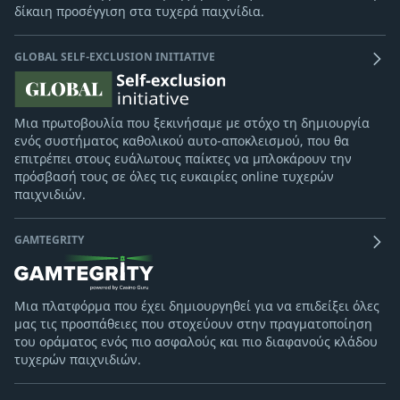
δίκαιη προσέγγιση στα τυχερά παιχνίδια.
GLOBAL SELF-EXCLUSION INITIATIVE
Μια πρωτοβουλία που ξεκινήσαμε με στόχο τη δημιουργία
ενός συστήματος καθολικού αυτο-αποκλεισμού, που θα
επιτρέπει στους ευάλωτους παίκτες να μπλοκάρουν την
πρόσβασή τους σε όλες τις ευκαιρίες online τυχερών
παιχνιδιών.
GAMTEGRITY
Μια πλατφόρμα που έχει δημιουργηθεί για να επιδείξει όλες
μας τις προσπάθειες που στοχεύουν στην πραγματοποίηση
του οράματος ενός πιο ασφαλούς και πιο διαφανούς κλάδου
τυχερών παιχνιδιών.