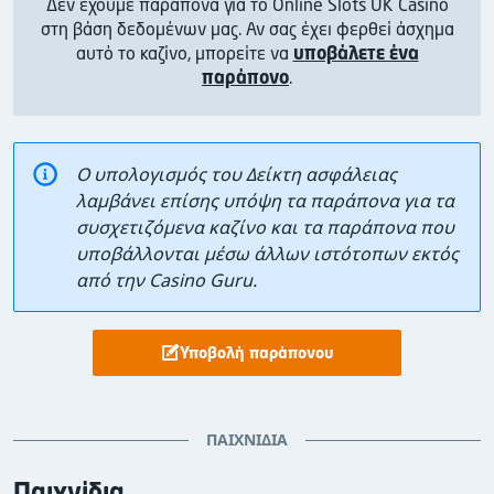
Δεν έχουμε παράπονα για το Online Slots UK Casino
στη βάση δεδομένων μας. Αν σας έχει φερθεί άσχημα
αυτό το καζίνο, μπορείτε να
υποβάλετε ένα
παράπονο
.
Ο υπολογισμός του Δείκτη ασφάλειας
λαμβάνει επίσης υπόψη τα παράπονα για τα
συσχετιζόμενα καζίνο και τα παράπονα που
υποβάλλονται μέσω άλλων ιστότοπων εκτός
από την Casino Guru.
Υποβολή παράπονου
ΠΑΙΧΝΊΔΙΑ
Παιχνίδια