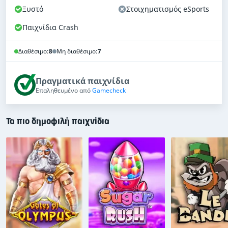
Ξυστό
Στοιχηματισμός eSports
Παιχνίδια Crash
Διαθέσιμο:
8
Μη διαθέσιμο:
7
Πραγματικά παιχνίδια
Επαληθευμένο από
Gamecheck
Τα πιο δημοφιλή παιχνίδια