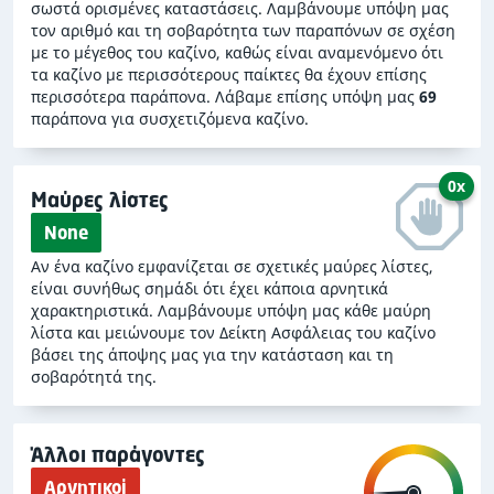
σωστά ορισμένες καταστάσεις. Λαμβάνουμε υπόψη μας
τον αριθμό και τη σοβαρότητα των παραπόνων σε σχέση
με το μέγεθος του καζίνο, καθώς είναι αναμενόμενο ότι
τα καζίνο με περισσότερους παίκτες θα έχουν επίσης
περισσότερα παράπονα. Λάβαμε επίσης υπόψη μας
69
παράπονα για συσχετιζόμενα καζίνο.
0x
Μαύρες λίστες
None
Αν ένα καζίνο εμφανίζεται σε σχετικές μαύρες λίστες,
είναι συνήθως σημάδι ότι έχει κάποια αρνητικά
χαρακτηριστικά. Λαμβάνουμε υπόψη μας κάθε μαύρη
λίστα και μειώνουμε τον Δείκτη Ασφάλειας του καζίνο
βάσει της άποψης μας για την κατάσταση και τη
σοβαρότητά της.
Άλλοι παράγοντες
Αρνητικοί