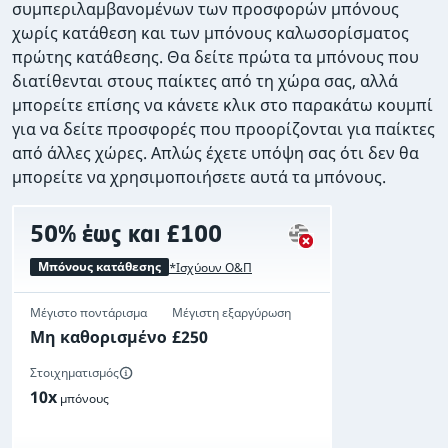
συμπεριλαμβανομένων των προσφορών μπόνους
χωρίς κατάθεση και των μπόνους καλωσορίσματος
πρώτης κατάθεσης. Θα δείτε πρώτα τα μπόνους που
διατίθενται στους παίκτες από τη χώρα σας, αλλά
μπορείτε επίσης να κάνετε κλικ στο παρακάτω κουμπί
για να δείτε προσφορές που προορίζονται για παίκτες
από άλλες χώρες. Απλώς έχετε υπόψη σας ότι δεν θα
μπορείτε να χρησιμοποιήσετε αυτά τα μπόνους.
50% έως και £100
Μπόνους κατάθεσης
*Ισχύουν Ο&Π
Μέγιστο ποντάρισμα
Μέγιστη εξαργύρωση
Μη καθορισμένο
£250
Στοιχηματισμός
10x
μπόνους