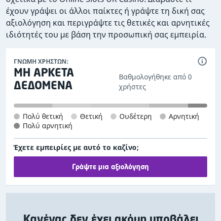
έχουν γράψει οι άλλοι παίκτες ή γράψτε τη δική σας
αξιολόγηση και περιγράψτε τις θετικές και αρνητικές
ιδιότητές του με βάση την προσωπική σας εμπειρία.
ΓΝΏΜΗ ΧΡΗΣΤΏΝ:
ΜΗ ΑΡΚΕΤΆ
Βαθμολογήθηκε από 0
ΔΕΔΟΜΈΝΑ
χρήστες
Πολύ θετική
Θετική
Ουδέτερη
Αρνητική
Πολύ αρνητική
Έχετε εμπειρίες με αυτό το καζίνο;
Γράψτε μια αξιολόγηση
Κανένας δεν έχει ακόμη υποβάλει