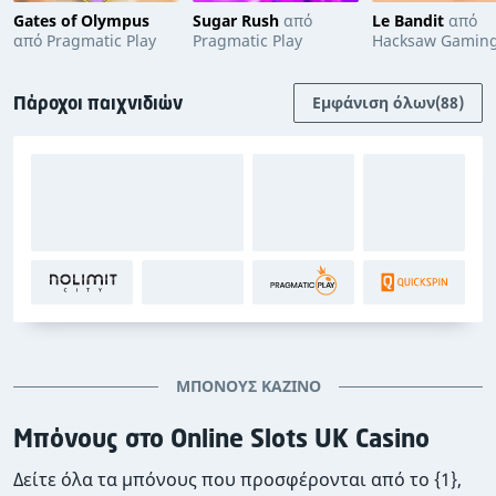
Gates of Olympus
Sugar Rush
από
Le Bandit
από
από Pragmatic Play
Pragmatic Play
Hacksaw Gamin
Πάροχοι παιχνιδιών
Εμφάνιση όλων
(88)
ΜΠΌΝΟΥΣ ΚΑΖΊΝΟ
Μπόνους στο Online Slots UK Casino
Δείτε όλα τα μπόνους που προσφέρονται από το {1},