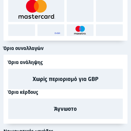
Όρια συναλλαγών
Όρια ανάληψης
Χωρίς περιορισμό για GBP
Όρια κέρδους
Άγνωστο