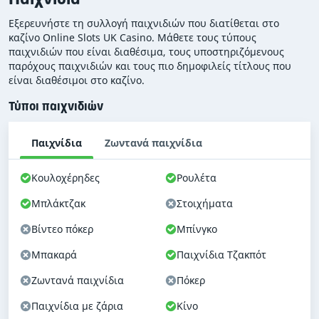
Εξερευνήστε τη συλλογή παιχνιδιών που διατίθεται στο
καζίνο Online Slots UK Casino. Μάθετε τους τύπους
παιχνιδιών που είναι διαθέσιμα, τους υποστηριζόμενους
παρόχους παιχνιδιών και τους πιο δημοφιλείς τίτλους που
είναι διαθέσιμοι στο καζίνο.
Τύποι παιχνιδιών
Παιχνίδια
Ζωντανά παιχνίδια
Κουλοχέρηδες
Ρουλέτα
Μπλάκτζακ
Στοιχήματα
Βίντεο πόκερ
Μπίνγκο
Μπακαρά
Παιχνίδια Τζακπότ
Ζωντανά παιχνίδια
Πόκερ
Παιχνίδια με ζάρια
Κίνο