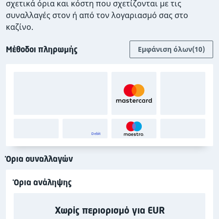
σχετικά όρια και κόστη που σχετίζονται με τις
συναλλαγές στον ή από τον λογαριασμό σας στο
καζίνο.
Μέθοδοι πληρωμής
Εμφάνιση όλων
(10)
Όρια συναλλαγών
Όρια ανάληψης
Χωρίς περιορισμό για EUR