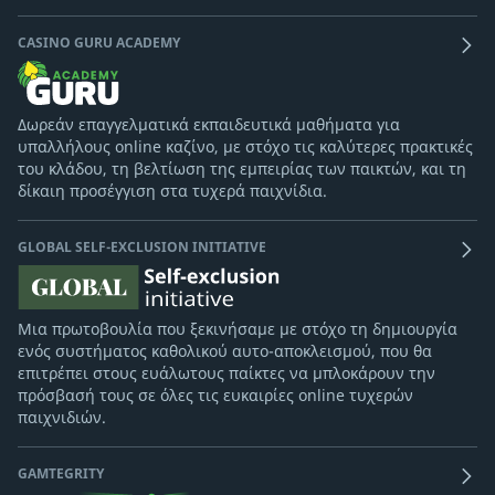
CASINO GURU ACADEMY
Δωρεάν επαγγελματικά εκπαιδευτικά μαθήματα για
υπαλλήλους online καζίνο, με στόχο τις καλύτερες πρακτικές
του κλάδου, τη βελτίωση της εμπειρίας των παικτών, και τη
δίκαιη προσέγγιση στα τυχερά παιχνίδια.
GLOBAL SELF-EXCLUSION INITIATIVE
Μια πρωτοβουλία που ξεκινήσαμε με στόχο τη δημιουργία
ενός συστήματος καθολικού αυτο-αποκλεισμού, που θα
επιτρέπει στους ευάλωτους παίκτες να μπλοκάρουν την
πρόσβασή τους σε όλες τις ευκαιρίες online τυχερών
παιχνιδιών.
GAMTEGRITY