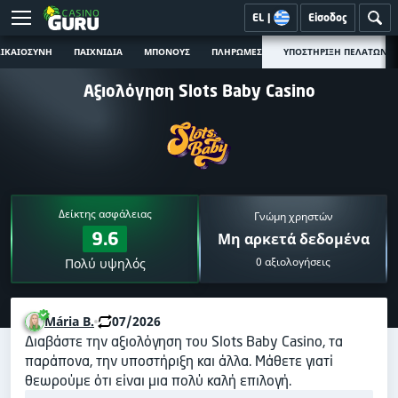
EL
|
Είσοδος
ΔΙΚΑΙΟΣΎΝΗ
ΠΑΙΧΝΊΔΙΑ
ΜΠΌΝΟΥΣ
ΠΛΗΡΩΜΈΣ
ΥΠΟΣΤΉΡΙΞΗ ΠΕΛΑΤΏΝ
Αξιολόγηση Slots Baby Casino
Δείκτης ασφάλειας
Γνώμη χρηστών
9.6
Μη αρκετά δεδομένα
0 αξιολογήσεις
Πολύ υψηλός
Mária B.
07/2026
Διαβάστε την αξιολόγηση του Slots Baby Casino, τα
παράπονα, την υποστήριξη και άλλα. Μάθετε γιατί
θεωρούμε ότι είναι μια πολύ καλή επιλογή.