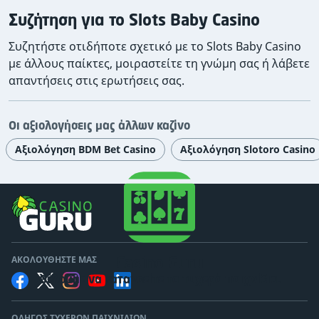
Συζήτηση για το Slots Baby Casino
Συζητήστε οτιδήποτε σχετικό με το Slots Baby Casino
με άλλους παίκτες, μοιραστείτε τη γνώμη σας ή λάβετε
απαντήσεις στις ερωτήσεις σας.
Οι αξιολογήσεις μας άλλων καζίνο
Αξιολόγηση BDM Bet Casino
Αξιολόγηση Slotoro Casino
Casino Guru
ΑΚΟΛΟΥΘΉΣΤΕ ΜΑΣ
Θέλουμε να κατανοείτε τα τυχερά παιχνίδια.
ΟΔΗΓΌΣ ΤΥΧΕΡΏΝ ΠΑΙΧΝΙΔΙΏΝ