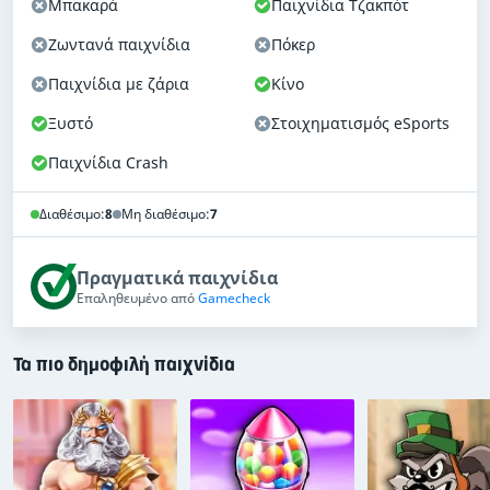
Μπακαρά
Παιχνίδια Τζακπότ
Ζωντανά παιχνίδια
Πόκερ
Παιχνίδια με ζάρια
Κίνο
Ξυστό
Στοιχηματισμός eSports
Παιχνίδια Crash
Διαθέσιμο:
8
Μη διαθέσιμο:
7
Πραγματικά παιχνίδια
Επαληθευμένο από
Gamecheck
Τα πιο δημοφιλή παιχνίδια