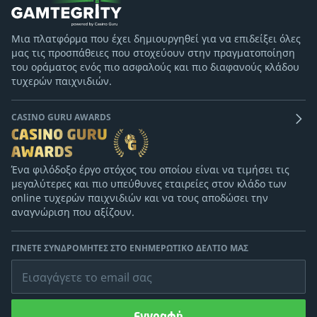
Μια πλατφόρμα που έχει δημιουργηθεί για να επιδείξει όλες
μας τις προσπάθειες που στοχεύουν στην πραγματοποίηση
του οράματος ενός πιο ασφαλούς και πιο διαφανούς κλάδου
τυχερών παιχνιδιών.
CASINO GURU AWARDS
Ένα φιλόδοξο έργο στόχος του οποίου είναι να τιμήσει τις
μεγαλύτερες και πιο υπεύθυνες εταιρείες στον κλάδο των
online τυχερών παιχνιδιών και να τους αποδώσει την
αναγνώριση που αξίζουν.
ΓΊΝΕΤΕ ΣΥΝΔΡΟΜΗΤΈΣ ΣΤΟ ΕΝΗΜΕΡΩΤΙΚΌ ΔΕΛΤΊΟ ΜΑΣ
Εισαγάγετε το email σας
Εγγραφή