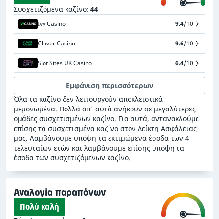
Συσχετιζόμενα καζίνο:
44
Ivy Casino
9.4
/10
Clover Casino
9.6
/10
Slot Sites UK Casino
6.4
/10
Εμφάνιση περισσότερων
Όλα τα καζίνο δεν λειτουργούν αποκλειστικά
μεμονωμένα. Πολλά απ' αυτά ανήκουν σε μεγαλύτερες
ομάδες συσχετισμένων καζίνο. Για αυτά, αντανακλούμε
επίσης τα συσχετισμένα καζίνο στον Δείκτη Ασφάλειας
μας. Λαμβάνουμε υπόψη τα εκτιμώμενα έσοδα των 4
τελευταίων ετών και λαμβάνουμε επίσης υπόψη τα
έσοδα των συσχετιζόμενων καζίνο.
Αναλογία παραπόνων
Πολύ καλή