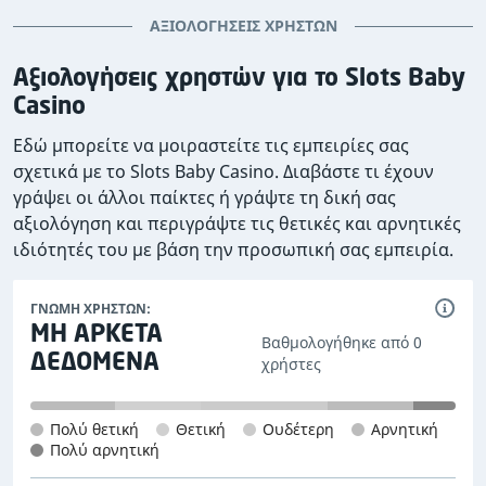
ΑΞΙΟΛΟΓΉΣΕΙΣ ΧΡΗΣΤΏΝ
Αξιολογήσεις χρηστών για το Slots Baby
Casino
Εδώ μπορείτε να μοιραστείτε τις εμπειρίες σας
σχετικά με το Slots Baby Casino. Διαβάστε τι έχουν
γράψει οι άλλοι παίκτες ή γράψτε τη δική σας
αξιολόγηση και περιγράψτε τις θετικές και αρνητικές
ιδιότητές του με βάση την προσωπική σας εμπειρία.
ΓΝΏΜΗ ΧΡΗΣΤΏΝ:
ΜΗ ΑΡΚΕΤΆ
Βαθμολογήθηκε από 0
ΔΕΔΟΜΈΝΑ
χρήστες
Πολύ θετική
Θετική
Ουδέτερη
Αρνητική
Πολύ αρνητική