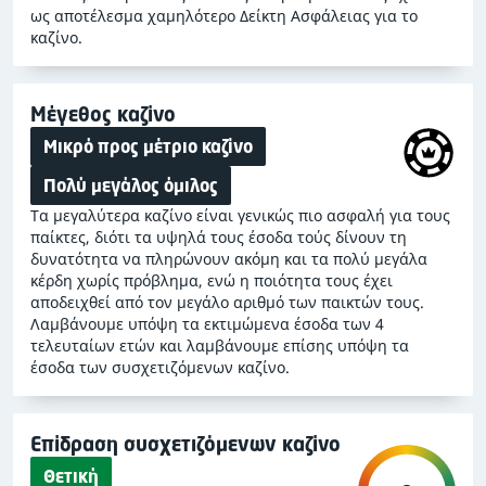
αποφασίσετε να επωφεληθείτε από τα μπόνους ή
ως αποτέλεσμα χαμηλότερο Δείκτη Ασφάλειας για το
τις προσφορές του καζίνο. Για αυτόν τον λόγο,
καζίνο.
σας συμβουλεύουμε να βρείτε ένα άλλο καζίνο με
δίκαιους κανόνες ή να δείξετε τουλάχιστον
ιδιαίτερη προσοχή στους όρους και
Μέγεθος καζίνο
προϋποθέσεις αυτού του καζίνο, αν αποφασίσετε
Μικρό προς μέτριο καζίνο
να παίξετε σε αυτό.
Πολύ μεγάλος όμιλος
Τα μεγαλύτερα καζίνο είναι γενικώς πιο ασφαλή για τους
Με βάση όλες τις πληροφορίες που αναφέραμε σε
παίκτες, διότι τα υψηλά τους έσοδα τούς δίνουν τη
αυτήν την αξιολόγηση και τον πολύ υψηλό Δείκτη
δυνατότητα να πληρώνουν ακόμη και τα πολύ μεγάλα
ασφάλειας αυτού του καζίνο, μπορούμε
κέρδη χωρίς πρόβλημα, ενώ η ποιότητα τους έχει
συμπερασματικά να πούμε ότι το Slots Baby Casino
αποδειχθεί από τον μεγάλο αριθμό των παικτών τους.
Λαμβάνουμε υπόψη τα εκτιμώμενα έσοδα των 4
είναι ένα εξαιρετικό καζίνο για παιχνίδι. Αν ψάχνετε
τελευταίων ετών και λαμβάνουμε επίσης υπόψη τα
για ένα ιδανικό online καζίνο, σας προτείνουμε να
έσοδα των συσχετιζόμενων καζίνο.
δοκιμάσετε το συγκεκριμένο.
Επίδραση συσχετιζόμενων καζίνο
Θετική