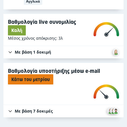
Αγγλικά
Βαθμολογία live συνομιλίας
Καλή
Μέσος χρόνος απόκρισης: 3λ
Με βάση
1
δοκιμή
Βαθμολογία υποστήριξης μέσω e-mail
Κάτω του μετρίου
Με βάση
7
δοκιμές