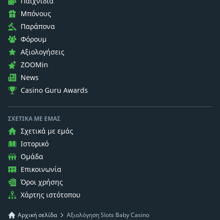
Παιχνίδια
Μπόνους
Παράπονα
Φόρουμ
Αξιολογήσεις
ZOOMin
News
Casino Guru Awards
ΣΧΕΤΙΚΆ ΜΕ ΕΜΆΣ
Σχετικά με εμάς
Ιστορικό
Ομάδα
Επικοινωνία
Όροι χρήσης
Χάρτης ιστότοπου
Αρχική σελίδα
Αξιολόγηση Slots Baby Casino