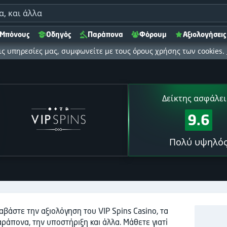
Μπόνους
Οδηγός
Παράπονα
Φόρουμ
Αξιολογήσεις
ις υπηρεσίες μας, συμφωνείτε με τους όρους χρήσης των cookies.
Δείκτης ασφάλει
9.6
Πολύ υψηλό
αβάστε την αξιολόγηση του VIP Spins Casino, τα
ράπονα, την υποστήριξη και άλλα. Μάθετε γιατί