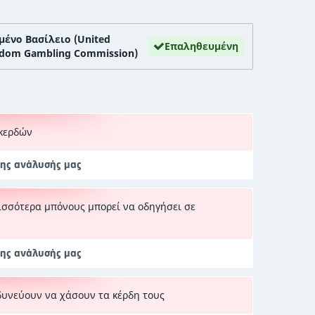
ένο Βασίλειο (United
Επαληθευμένη
dom Gambling Commission)
 κερδών
της ανάλυσής μας
ισσότερα μπόνους μπορεί να οδηγήσει σε
της ανάλυσής μας
δυνεύουν να χάσουν τα κέρδη τους