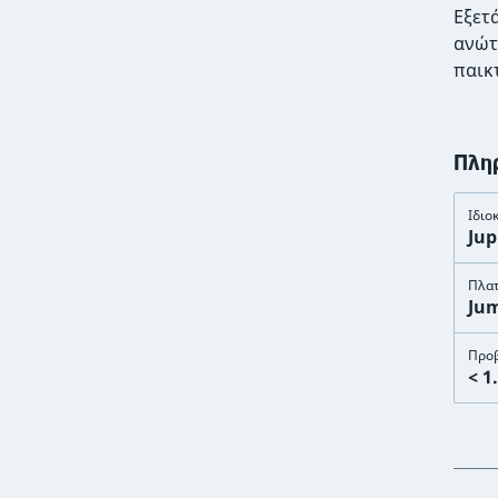
Εξετ
ανώτ
παικ
εξυπ
καθώ
παρα
Πληρ
αξιο
Ιδιο
Σύμφ
Jup
όσον
μεγα
Πλα
Ju
ενδε
Προβ
Αυτή
< 1
και
7
το κ
Μπορ
στο 