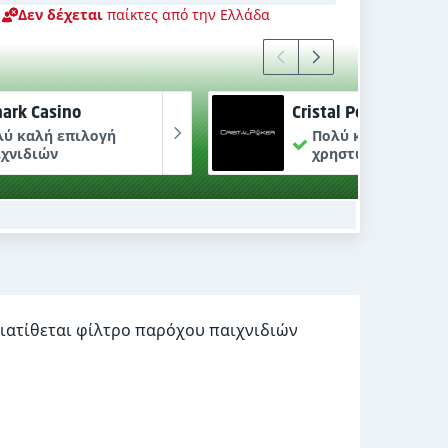
Δεν δέχεται
παίκτες από την Ελλάδα
ark Casino
Cristal Poker Casino
λύ καλή επιλογή
Πολύ καλή βαθμολ
ιχνιδιών
χρηστών
διατίθεται φίλτρο παρόχου παιχνιδιών