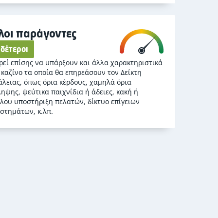
λοι παράγοντες
δέτεροι
εί επίσης να υπάρξουν και άλλα χαρακτηριστικά
 καζίνο τα οποία θα επηρεάσουν τον Δείκτη
λειας, όπως όρια κέρδους, χαμηλά όρια
ηψης, ψεύτικα παιχνίδια ή άδειες, κακή ή
λου υποστήριξη πελατών, δίκτυο επίγειων
στημάτων, κ.λπ.