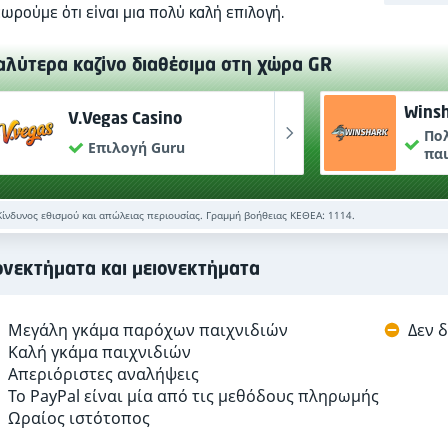
ωρούμε ότι είναι μια πολύ καλή επιλογή.
αλύτερα καζίνο διαθέσιμα στη χώρα GR
Winsh
V.Vegas Casino
Πο
Επιλογή Guru
πα
Κίνδυνος εθισμού και απώλειας περιουσίας. Γραμμή βοήθειας ΚΕΘΕΑ: 1114.
νεκτήματα και μειονεκτήματα
Μεγάλη γκάμα παρόχων παιχνιδιών
Δεν 
Καλή γκάμα παιχνιδιών
Απεριόριστες αναλήψεις
Το PayPal είναι μία από τις μεθόδους πληρωμής
Ωραίος ιστότοπος