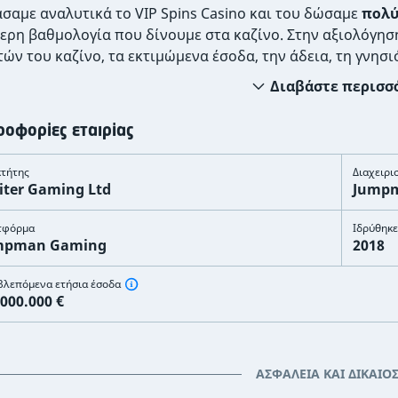
άσαμε αναλυτικά το VIP Spins Casino και του δώσαμε
πολύ
ερη βαθμολογία που δίνουμε στα καζίνο. Στην αξιολόγησ
τών του καζίνο, τα εκτιμώμενα έσοδα, την άδεια, τη γνησ
ηρέτησης πελατών, το πόσο δίκαιοι είναι οι όροι και οι 
Διαβάστε περισσ
ς και άλλους παράγοντες. Το VIP Spins Casino
σχετίζεται 
τίθενται παρακάτω, και η αξιολόγησή του επηρεάζεται θε
οφορίες εταιρίας
λόγησή μας παρακάτω, για να μάθετε περισσότερα σχετικά 
κτήτης
Διαχειρι
ωνα με τις έρευνες και τους υπολογισμούς μας, το VIP Spi
iter Gaming Ltd
Jumpm
 αφορά τα συνολικά έσοδα. Τα έσοδα ενός καζίνο είναι έ
λύτερα καζίνο δεν έχουν συνήθως πρόβλημα να πληρώνουν
τφόρμα
Ιδρύθηκε
mpman Gaming
2018
χομένως να μην μπορούν να σας πληρώσουν αν καταφέρετε
λεπόμενα ετήσια έσοδα
 τη στιγμή, έχουμε
0 άμεσα παράπονα για το συγκεκριμέ
.000.000 €
 παράπονα για κάποια άλλα συσχετιζόμενα καζίνο
. Εξ
αζίνο
50 αρνητικούς πόντους συνολικά
, από τους οποίο
είτε να βρείτε περισσότερες πληροφορίες σχετικά με όλ
ΑΣΦΆΛΕΙΑ ΚΑΙ ΔΙΚΑΙΟ
τμήμα «Επεξήγηση του Δείκτη ασφάλειας» αυτής της αξιολ