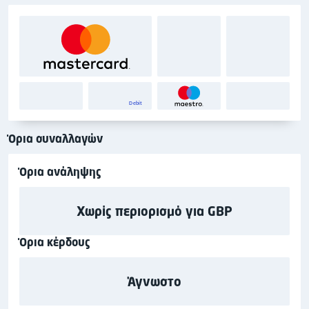
Όρια συναλλαγών
Όρια ανάληψης
Χωρίς περιορισμό για GBP
Όρια κέρδους
Άγνωστο