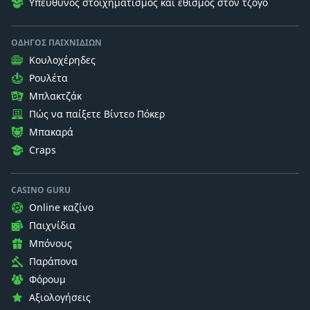
Υπεύθυνος στοιχηματισμός και εθισμός στον τζόγο
ΟΔΗΓΌΣ ΠΑΙΧΝΙΔΙΏΝ
Κουλοχέρηδες
Ρουλέτα
Μπλακτζάκ
Πώς να παίξετε Βίντεο Πόκερ
Μπακαρά
Craps
CASINO GURU
Online καζίνο
Παιχνίδια
Μπόνους
Παράπονα
Φόρουμ
Αξιολογήσεις