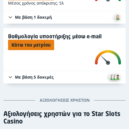
Μέσος χρόνος απόκρισης: 5λ
Με βάση
1
δοκιμή
Βαθμολογία υποστήριξης μέσω e-mail
Κάτω του μετρίου
Με βάση
5
δοκιμές
ΑΞΙΟΛΟΓΉΣΕΙΣ ΧΡΗΣΤΏΝ
Αξιολογήσεις χρηστών για το Star Slots
Casino