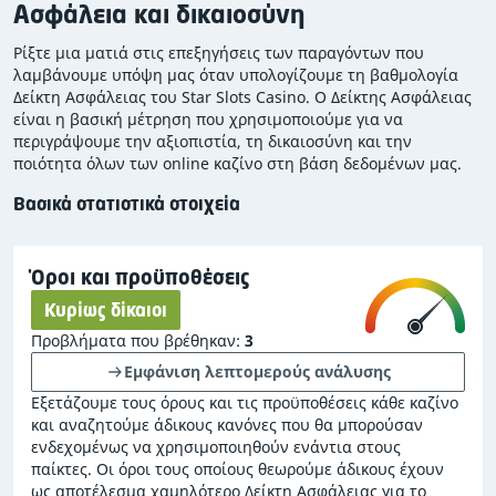
Ασφάλεια και δικαιοσύνη
συγκεκριμένο καζίνο
στη βάση δεδομένων μας,
καθώς και
7 παράπονα για κάποια άλλα
Ρίξτε μια ματιά στις επεξηγήσεις των παραγόντων που
συσχετιζόμενα καζίνο
. Εξαιτίας αυτών των
λαμβάνουμε υπόψη μας όταν υπολογίζουμε τη βαθμολογία
Δείκτη Ασφάλειας του Star Slots Casino. Ο Δείκτης Ασφάλειας
παραπόνων, δώσαμε σε αυτό το καζίνο
50
είναι η βασική μέτρηση που χρησιμοποιούμε για να
αρνητικούς πόντους συνολικά
, από τους οποίους οι
περιγράψουμε την αξιοπιστία, τη δικαιοσύνη και την
50
αφορούν συσχετιζόμενα καζίνο. Μπορείτε να
ποιότητα όλων των online καζίνο στη βάση δεδομένων μας.
βρείτε περισσότερες πληροφορίες σχετικά με όλα τα
Βασικά στατιστικά στοιχεία
παράπονα και τους αρνητικούς πόντους στο τμήμα
«Επεξήγηση του Δείκτη ασφάλειας» αυτής της
αξιολόγησης.
Όροι και προϋποθέσεις
Κυρίως δίκαιοι
Προειδοποίηση:
Το Star Slots Casino έχει
Προβλήματα που βρέθηκαν:
3
συγκεκριμένες ενότητες στους Όρους και
Εμφάνιση λεπτομερούς ανάλυσης
Προϋποθέσεις για τα Μπόνους που θεωρούμε ότι
είναι
άδικοι για τους παίκτες του καζίνο
. Οι
Εξετάζουμε τους όρους και τις προϋποθέσεις κάθε καζίνο
και αναζητούμε άδικους κανόνες που θα μπορούσαν
συγκεκριμένοι όροι και προϋποθέσεις μπορεί να
ενδεχομένως να χρησιμοποιηθούν ενάντια στους
σας δημιουργήσουν κάποιο πρόβλημα, αν
παίκτες. Οι όροι τους οποίους θεωρούμε άδικους έχουν
αποφασίσετε να επωφεληθείτε από τα μπόνους ή
ως αποτέλεσμα χαμηλότερο Δείκτη Ασφάλειας για το