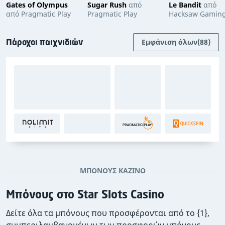
Gates of Olympus
Sugar Rush
από
Le Bandit
από
από Pragmatic Play
Pragmatic Play
Hacksaw Gamin
Πάροχοι παιχνιδιών
Εμφάνιση όλων
(88)
ΜΠΌΝΟΥΣ ΚΑΖΊΝΟ
Μπόνους στο Star Slots Casino
Δείτε όλα τα μπόνους που προσφέρονται από το {1},