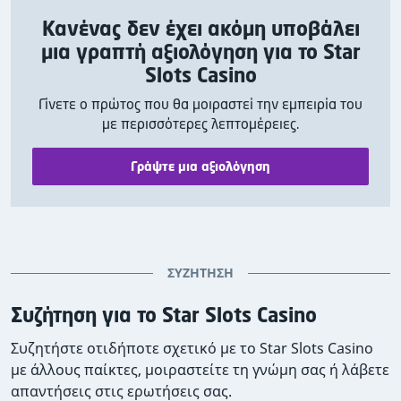
Κανένας δεν έχει ακόμη υποβάλει
μια γραπτή αξιολόγηση για το Star
Slots Casino
Γίνετε ο πρώτος που θα μοιραστεί την εμπειρία του
με περισσότερες λεπτομέρειες.
Γράψτε μια αξιολόγηση
ΣΥΖΉΤΗΣΗ
Συζήτηση για το Star Slots Casino
Συζητήστε οτιδήποτε σχετικό με το Star Slots Casino
με άλλους παίκτες, μοιραστείτε τη γνώμη σας ή λάβετε
απαντήσεις στις ερωτήσεις σας.