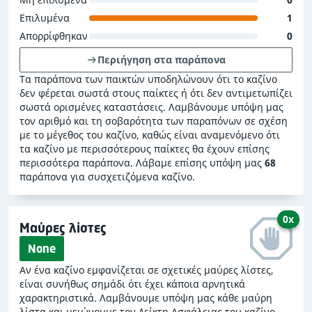
Επιλυμένα
1
Απορρίφθηκαν
0
Περιήγηση στα παράπονα
Τα παράπονα των παικτών υποδηλώνουν ότι το καζίνο
δεν φέρεται σωστά στους παίκτες ή ότι δεν αντιμετωπίζει
σωστά ορισμένες καταστάσεις. Λαμβάνουμε υπόψη μας
τον αριθμό και τη σοβαρότητα των παραπόνων σε σχέση
με το μέγεθος του καζίνο, καθώς είναι αναμενόμενο ότι
τα καζίνο με περισσότερους παίκτες θα έχουν επίσης
περισσότερα παράπονα. Λάβαμε επίσης υπόψη μας
68
παράπονα για συσχετιζόμενα καζίνο.
0x
Μαύρες λίστες
None
Αν ένα καζίνο εμφανίζεται σε σχετικές μαύρες λίστες,
είναι συνήθως σημάδι ότι έχει κάποια αρνητικά
χαρακτηριστικά. Λαμβάνουμε υπόψη μας κάθε μαύρη
λίστα και μειώνουμε τον Δείκτη Ασφάλειας του καζίνο