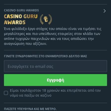
CASINO GURU AWARDS
Ένα φιλόδοξο έργο στόχος του οποίου είναι να τιμήσει τις
μεγαλύτερες και πιο υπεύθυνες εταιρείες στον κλάδο των
online τυχερών παιχνιδιών και να τους αποδώσει την
αναγνώριση που αξίζουν.
ΓΊΝΕΤΕ ΣΥΝΔΡΟΜΗΤΈΣ ΣΤΟ ΕΝΗΜΕΡΩΤΙΚΌ ΔΕΛΤΊΟ ΜΑΣ
Εισαγάγετε το email σας
Εγγραφή
Είμαι τουλάχιστον 18 χρονών και επιτρέπεται από τον
νόμο να παίξω σε καζίνο
ΠΑΊΖΕΤΕ ΥΠΕΎΘΥΝΑ ΚΑΙ ΜΕ ΜΈΤΡΟ.