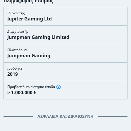
τη γνησιότητα των παιχνιδιών, την ποιότητα της
Πληροφορίες εταιρίας
εξυπηρέτησης πελατών, το πόσο δίκαιοι είναι οι όροι
Ιδιοκτήτης
και οι προϋποθέσεις, τα όρια ανάληψης και κέρδους,
Jupiter Gaming Ltd
καθώς και άλλους παράγοντες. Το Star Slots Casino
σχετίζεται και με άλλα online καζίνο
, τα οποία
Διαχειριστής
παρατίθενται παρακάτω, και η αξιολόγησή του
Jumpman Gaming Limited
επηρεάζεται θετικά από αυτά. Διαβάστε την πλήρη
αξιολόγησή μας παρακάτω, για να μάθετε
Πλατφόρμα
Jumpman Gaming
περισσότερα σχετικά με αυτό το καζίνο.
Σύμφωνα με τις έρευνες και τους υπολογισμούς μας,
Ιδρύθηκε
2019
το Star Slots Casino είναι ένα
μικρότερο online
καζίνο
όσον αφορά τα συνολικά έσοδα. Τα έσοδα ενός
Προβλεπόμενα ετήσια έσοδα
καζίνο είναι ένας σημαντικός παράγοντας, καθώς τα
> 1.000.000 €
μεγαλύτερα καζίνο δεν έχουν συνήθως πρόβλημα να
πληρώνουν τα μεγάλα κέρδη, ενώ τα μικρότερα καζίνο
ενδεχομένως να μην μπορούν να σας πληρώσουν αν
ΑΣΦΆΛΕΙΑ ΚΑΙ ΔΙΚΑΙΟΣΎΝΗ
καταφέρετε να κερδίσετε ένα μεγάλο ποσό.
Αυτή τη στιγμή, έχουμε
0 άμεσα παράπονα για το