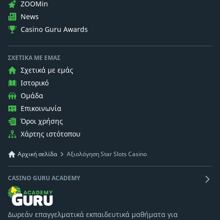
ZOOMin
News
Casino Guru Awards
ΣΧΕΤΙΚΆ ΜΕ ΕΜΆΣ
Σχετικά με εμάς
Ιστορικό
Ομάδα
Επικοινωνία
Όροι χρήσης
Χάρτης ιστότοπου
Αρχική σελίδα
Αξιολόγηση Star Slots Casino
CASINO GURU ACADEMY
Δωρεάν επαγγελματικά εκπαιδευτικά μαθήματα για