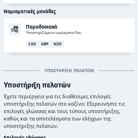
Νομισματικές μονάδες
Παραδοσιακά
Υποστηριζόμενα νομίσματα Fiat.
CAD
GBP
NZD
ΥΠΟΣΤΉΡΙΞΗ ΠΕΛΑΤΏΝ
Υποστήριξη πελατών
Έχετε περιέργεια για τις διαθέσιμες επιλογές
υποστήριξης πελατών στο καζίνο; Εξερευνήστε τις
επιλογές γλώσσας και τους τύπους υποστήριξης,
καθώς και τα αποτελέσματα των ελέγχων της
υποστήριξης πελατών.
Επιλογές γλώσσας