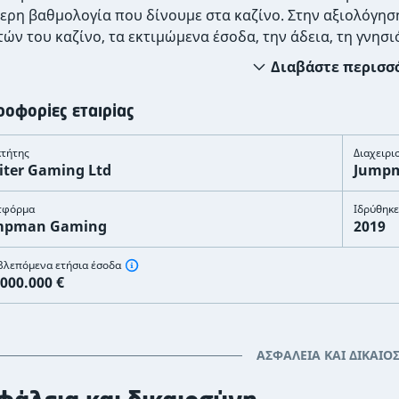
ερη βαθμολογία που δίνουμε στα καζίνο. Στην αξιολόγησ
τών του καζίνο, τα εκτιμώμενα έσοδα, την άδεια, τη γνησ
ηρέτησης πελατών, το πόσο δίκαιοι είναι οι όροι και οι 
Διαβάστε περισσ
ς και άλλους παράγοντες. Το Lion Wins Casino
σχετίζεται
τίθενται παρακάτω, και η αξιολόγησή του επηρεάζεται θε
οφορίες εταιρίας
λόγησή μας παρακάτω, για να μάθετε περισσότερα σχετικά 
κτήτης
Διαχειρι
ωνα με τις έρευνες και τους υπολογισμούς μας, το Lion Wi
iter Gaming Ltd
Jumpm
 αφορά τα συνολικά έσοδα. Τα έσοδα ενός καζίνο είναι έ
λύτερα καζίνο δεν έχουν συνήθως πρόβλημα να πληρώνουν
τφόρμα
Ιδρύθηκε
mpman Gaming
2019
χομένως να μην μπορούν να σας πληρώσουν αν καταφέρετε
λεπόμενα ετήσια έσοδα
 τη στιγμή, έχουμε
0 άμεσα παράπονα για το συγκεκριμέ
.000.000 €
 παράπονα για κάποια άλλα συσχετιζόμενα καζίνο
. Εξ
αζίνο
50 αρνητικούς πόντους συνολικά
, από τους οποίο
είτε να βρείτε περισσότερες πληροφορίες σχετικά με όλ
ΑΣΦΆΛΕΙΑ ΚΑΙ ΔΙΚΑΙΟ
τμήμα «Επεξήγηση του Δείκτη ασφάλειας» αυτής της αξιολ