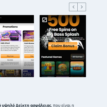
 υψηλό Δείκτη ασφάλειας
, που είναι η