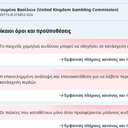
νωμένο Βασίλειο (United Kingdom Gambling Commission)
39175-R-319452-024
ίκαιοι όροι και προϋποθέσεις
Το παιχνίδι χαμηλού κινδύνου μπορεί να οδηγήσει σε κατάσχεση
Εμφάνιση πλήρους κανόνας και 
Η επανειλημμένη ανάληψη και επανακατάθεση για να λάβετε περ
κατάσχεση κερδών
Εμφάνιση πλήρους κανόνας και 
Οι παίκτες που καταθέτουν μόνο όταν προσφέρονται μπόνους κιν
Εμφάνιση πλήρους κανόνας και 