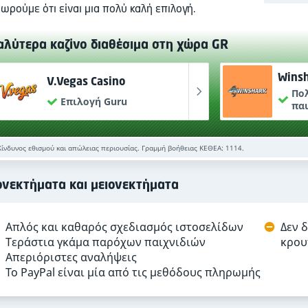
ωρούμε ότι είναι μια πολύ καλή επιλογή.
αλύτερα καζίνο διαθέσιμα στη χώρα GR
Winsh
V.Vegas Casino
Πο
Επιλογή Guru
πα
Κίνδυνος εθισμού και απώλειας περιουσίας. Γραμμή βοήθειας ΚΕΘΕΑ: 1114.
νεκτήματα και μειονεκτήματα
Απλός και καθαρός σχεδιασμός ιστοσελίδων
Δεν 
Τεράστια γκάμα παρόχων παιχνιδιών
κρου
Απεριόριστες αναλήψεις
Το PayPal είναι μία από τις μεθόδους πληρωμής