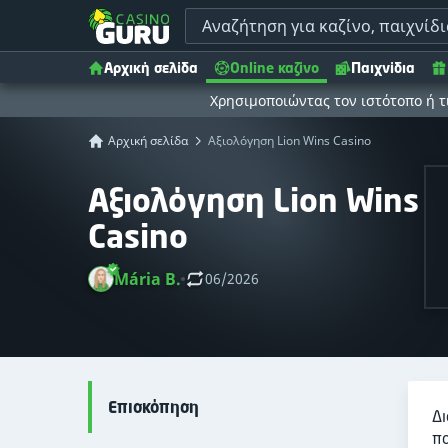
Αρχική σελίδα
Online καζίνο
Παιχνίδια
Χρησιμοποιώντας τον ιστότοπο ή τ
Αρχική σελίδα
Αξιολόγηση Lion Wins Casino
Αξιολόγηση Lion Wins
Casino
Mária B.
06/2026
Επισκόπηση
Δι
πα