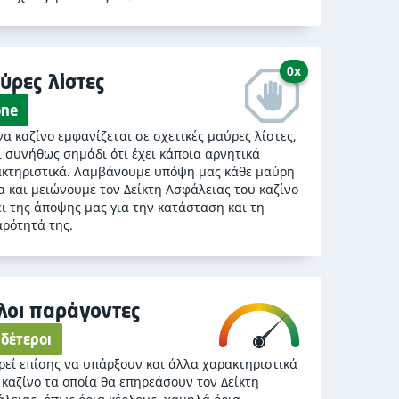
0x
ύρες λίστες
ne
να καζίνο εμφανίζεται σε σχετικές μαύρες λίστες,
ι συνήθως σημάδι ότι έχει κάποια αρνητικά
κτηριστικά. Λαμβάνουμε υπόψη μας κάθε μαύρη
α και μειώνουμε τον Δείκτη Ασφάλειας του καζίνο
ι της άποψης μας για την κατάσταση και τη
ρότητά της.
λοι παράγοντες
δέτεροι
εί επίσης να υπάρξουν και άλλα χαρακτηριστικά
 καζίνο τα οποία θα επηρεάσουν τον Δείκτη