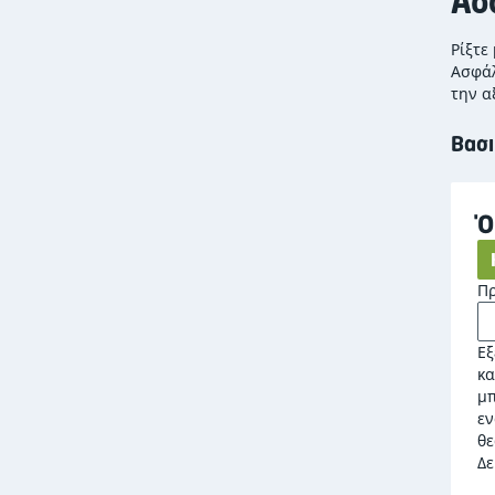
Ασ
Ρίξτε
Ασφάλ
την α
Βασι
Ό
Με β
ασφά
Π
εξαιρ
συγκ
Εξ
κα
μπ
εν
θε
Δε