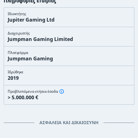
γνησιότητα των παιχνιδιών, την ποιότητα της
Πληροφορίες εταιρίας
εξυπηρέτησης πελατών, το πόσο δίκαιοι είναι οι όροι
Ιδιοκτήτης
και οι προϋποθέσεις, τα όρια ανάληψης και κέρδους,
Jupiter Gaming Ltd
καθώς και άλλους παράγοντες. Το Kong Casino
σχετίζεται και με άλλα online καζίνο
, τα οποία
Διαχειριστής
παρατίθενται παρακάτω, και η αξιολόγησή του
Jumpman Gaming Limited
επηρεάζεται θετικά από αυτά. Διαβάστε την πλήρη
αξιολόγησή μας παρακάτω, για να μάθετε
Πλατφόρμα
Jumpman Gaming
περισσότερα σχετικά με αυτό το καζίνο.
Σύμφωνα με τις έρευνες και τους υπολογισμούς μας,
Ιδρύθηκε
2019
το Kong Casino είναι ένα
online καζίνο μεσαίου
μεγέθους
όσον αφορά τα συνολικά έσοδα. Τα έσοδα
Προβλεπόμενα ετήσια έσοδα
ενός καζίνο είναι ένας σημαντικός παράγοντας, καθώς
> 5.000.000 €
τα μεγαλύτερα καζίνο δεν έχουν συνήθως πρόβλημα
να πληρώνουν τα μεγάλα κέρδη, ενώ τα μικρότερα
καζίνο ενδεχομένως να μην μπορούν να σας
ΑΣΦΆΛΕΙΑ ΚΑΙ ΔΙΚΑΙΟΣΎΝΗ
πληρώσουν αν καταφέρετε να κερδίσετε ένα μεγάλο
ποσό.