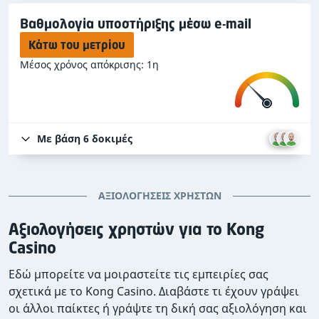
Βαθμολογία υποστήριξης μέσω e-mail
Κάτω του μετρίου
Μέσος χρόνος απόκρισης: 1η
Με βάση
6
δοκιμές
ΑΞΙΟΛΟΓΉΣΕΙΣ ΧΡΗΣΤΏΝ
Αξιολογήσεις χρηστών για το Kong
Casino
Εδώ μπορείτε να μοιραστείτε τις εμπειρίες σας
σχετικά με το Kong Casino. Διαβάστε τι έχουν γράψει
οι άλλοι παίκτες ή γράψτε τη δική σας αξιολόγηση και