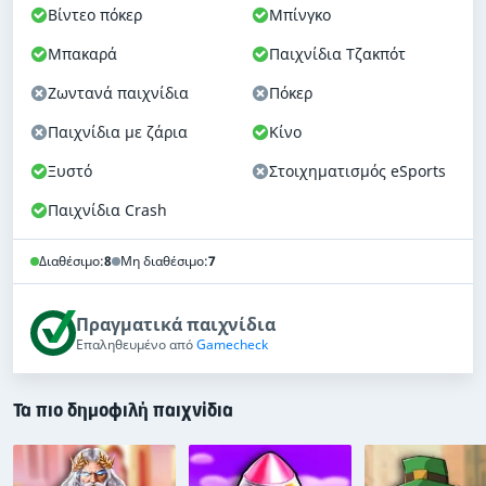
Βίντεο πόκερ
Μπίνγκο
Μπακαρά
Παιχνίδια Τζακπότ
Ζωντανά παιχνίδια
Πόκερ
Παιχνίδια με ζάρια
Κίνο
Ξυστό
Στοιχηματισμός eSports
Παιχνίδια Crash
Διαθέσιμο:
8
Μη διαθέσιμο:
7
Πραγματικά παιχνίδια
Επαληθευμένο από
Gamecheck
Τα πιο δημοφιλή παιχνίδια