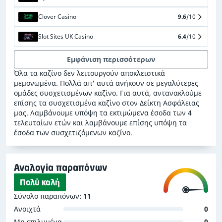
Clover Casino
9.6
/10
Slot Sites UK Casino
6.4
/10
Εμφάνιση περισσότερων
Όλα τα καζίνο δεν λειτουργούν αποκλειστικά
μεμονωμένα. Πολλά απ' αυτά ανήκουν σε μεγαλύτερες
ομάδες συσχετισμένων καζίνο. Για αυτά, αντανακλούμε
επίσης τα συσχετισμένα καζίνο στον Δείκτη Ασφάλειας
μας. Λαμβάνουμε υπόψη τα εκτιμώμενα έσοδα των 4
τελευταίων ετών και λαμβάνουμε επίσης υπόψη τα
έσοδα των συσχετιζόμενων καζίνο.
Αναλογία παραπόνων
Πολύ καλή
Σύνολο παραπόνων:
11
Ανοιχτά
0
Μη επιλυμένα
0