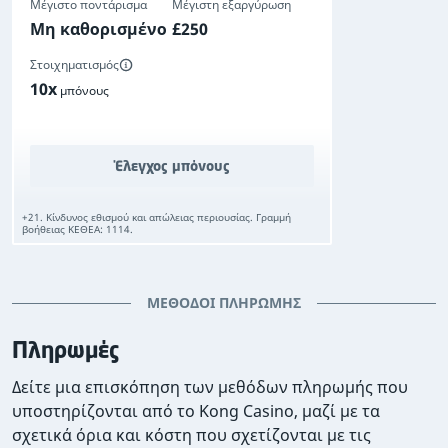
Μέγιστο ποντάρισμα
Μέγιστη εξαργύρωση
Μη καθορισμένο
£250
Στοιχηματισμός
10x
μπόνους
Έλεγχος μπόνους
+21. Κίνδυνος εθισμού και απώλειας περιουσίας. Γραμμή
βοήθειας ΚΕΘΕΑ: 1114.
ΜΈΘΟΔΟΙ ΠΛΗΡΩΜΉΣ
Πληρωμές
Δείτε μια επισκόπηση των μεθόδων πληρωμής που
υποστηρίζονται από το Kong Casino, μαζί με τα
σχετικά όρια και κόστη που σχετίζονται με τις