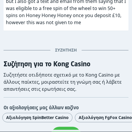
but I also got a text and email from them saying that I
was eligible to a free spin of the wheel to win 50+
spins on Honey Honey Honey once you deposit £10,
however this was not given to me
ΣΥΖΉΤΗΣΗ
Συζήτηση για το Kong Casino
Συζητήστε οτιδήποτε σχετικό με το Kong Casino με
άλλους παίκτες, μοιραστείτε τη γνώμη σας ή λάβετε
απαντήσεις στις ερωτήσεις σας.
Οι αξιολογήσεις μας άλλων καζίνο
Αξιολόγηση SpinBetter Casino
Αξιολόγηση FgFox Casino