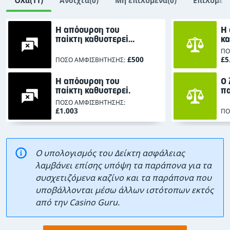
Όλα
(11)
Ανοιχτά
(0)
Μη επιλυμένα
(0)
Επιλυμέν
Η απόσυρση του
Η 
παίκτη καθυστερεί
κα
λόγω προβλήματος με
λο
ΠΟ
τον τρόπο πληρωμής.
αν
£500
£5
ΠΟΣΟ ΑΜΦΙΣΒΗΤΗΣΗΣ:
Η απόσυρση του
Ο 
παίκτη καθυστερεί.
πα
πε
ΠΟΣΟ ΑΜΦΙΣΒΗΤΗΣΗΣ:
μπ
£1.003
ΠΟ
α
Ο υπολογισμός του Δείκτη ασφάλειας
λαμβάνει επίσης υπόψη τα παράπονα για τα
συσχετιζόμενα καζίνο και τα παράπονα που
υποβάλλονται μέσω άλλων ιστότοπων εκτός
από την Casino Guru.