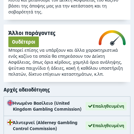
βάσει της άποψης μας για την κατάσταση και τη
σοβαρότητά της.
Άλλοι παράγοντες
Ουδέτεροι
Μπορεί επίσης να υπάρξουν και άλλα χαρακτηριστικά
ενός καζίνο τα οποία θα επηρεάσουν τον Δείκτη
Ασφάλειας, όπως όρια κέρδους, χαμηλά όρια ανάληψης,
ψεύτικα παιχνίδια ή άδειες, κακή ή καθόλου υποστήριξη
πελατών, δίκτυο επίγειων καταστημάτων, κ.λπ.
Αρχές αδειοδότησης
Ηνωμένο Βασίλειο (United
Επαληθευμένη
Kingdom Gambling Commission)
Άλντερνεϊ (Alderney Gambling
Επαληθευμένη
Control Commission)