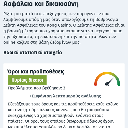
Ασφάλεια και δικαιοσύνη
Αυτή τη στιγμή, έχουμε
0 άμεσα παράπονα για το
συγκεκριμένο καζίνο
στη βάση δεδομένων μας,
Ρίξτε μια ματιά στις επεξηγήσεις των παραγόντων που
καθώς και
7 παράπονα για κάποια άλλα
λαμβάνουμε υπόψη μας όταν υπολογίζουμε τη βαθμολογία
Δείκτη Ασφάλειας του Kong Casino. Ο Δείκτης Ασφάλειας είναι
συσχετιζόμενα καζίνο
. Εξαιτίας αυτών των
η βασική μέτρηση που χρησιμοποιούμε για να περιγράψουμε
παραπόνων, δώσαμε σε αυτό το καζίνο
50
την αξιοπιστία, τη δικαιοσύνη και την ποιότητα όλων των
αρνητικούς πόντους συνολικά
, από τους οποίους οι
online καζίνο στη βάση δεδομένων μας.
50
αφορούν συσχετιζόμενα καζίνο. Μπορείτε να
Βασικά στατιστικά στοιχεία
βρείτε περισσότερες πληροφορίες σχετικά με όλα τα
παράπονα και τους αρνητικούς πόντους στο τμήμα
«Επεξήγηση του Δείκτη ασφάλειας» αυτής της
Όροι και προϋποθέσεις
αξιολόγησης.
Κυρίως δίκαιοι
Προβλήματα που βρέθηκαν:
3
Προειδοποίηση:
Το Kong Casino έχει
Εμφάνιση λεπτομερούς ανάλυσης
συγκεκριμένες ενότητες στους Όρους και
Προϋποθέσεις για τα Μπόνους που θεωρούμε ότι
Εξετάζουμε τους όρους και τις προϋποθέσεις κάθε καζίνο
και αναζητούμε άδικους κανόνες που θα μπορούσαν
είναι
άδικοι για τους παίκτες του καζίνο
. Οι
ενδεχομένως να χρησιμοποιηθούν ενάντια στους
συγκεκριμένοι όροι και προϋποθέσεις μπορεί να
παίκτες. Οι όροι τους οποίους θεωρούμε άδικους έχουν
σας δημιουργήσουν κάποιο πρόβλημα, αν
ως αποτέλεσμα χαμηλότερο Δείκτη Ασφάλειας για το