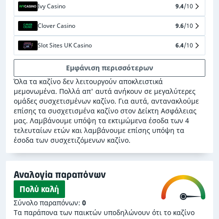
Ivy Casino
9.4
/10
Clover Casino
9.6
/10
Slot Sites UK Casino
6.4
/10
Εμφάνιση περισσότερων
Όλα τα καζίνο δεν λειτουργούν αποκλειστικά
μεμονωμένα. Πολλά απ' αυτά ανήκουν σε μεγαλύτερες
ομάδες συσχετισμένων καζίνο. Για αυτά, αντανακλούμε
επίσης τα συσχετισμένα καζίνο στον Δείκτη Ασφάλειας
μας. Λαμβάνουμε υπόψη τα εκτιμώμενα έσοδα των 4
τελευταίων ετών και λαμβάνουμε επίσης υπόψη τα
έσοδα των συσχετιζόμενων καζίνο.
Αναλογία παραπόνων
Πολύ καλή
Σύνολο παραπόνων:
0
Τα παράπονα των παικτών υποδηλώνουν ότι το καζίνο