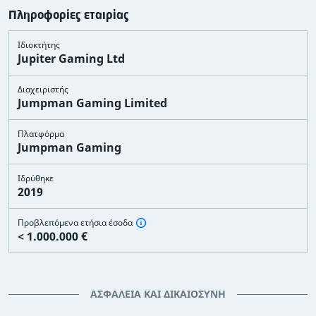
αξιολόγησή μας, λάβαμε υπόψη μας τα παράπονα των
Πληροφορίες εταιρίας
παικτών του καζίνο, τα εκτιμώμενα έσοδα, την άδεια,
Ιδιοκτήτης
τη γνησιότητα των παιχνιδιών, την ποιότητα της
Jupiter Gaming Ltd
εξυπηρέτησης πελατών, το πόσο δίκαιοι είναι οι όροι
και οι προϋποθέσεις, τα όρια ανάληψης και κέρδους,
Διαχειριστής
καθώς και άλλους παράγοντες. Το Late Casino
Jumpman Gaming Limited
σχετίζεται και με άλλα online καζίνο
, τα οποία
παρατίθενται παρακάτω, και η αξιολόγησή του
Πλατφόρμα
Jumpman Gaming
επηρεάζεται θετικά από αυτά. Διαβάστε την πλήρη
αξιολόγησή μας παρακάτω, για να μάθετε
Ιδρύθηκε
περισσότερα σχετικά με αυτό το καζίνο.
2019
Σύμφωνα με τις έρευνες και τους υπολογισμούς μας,
Προβλεπόμενα ετήσια έσοδα
το Late Casino είναι ένα
μικρότερο online καζίνο
< 1.000.000 €
όσον αφορά τα συνολικά έσοδα. Τα έσοδα ενός καζίνο
είναι ένας σημαντικός παράγοντας, καθώς τα
μεγαλύτερα καζίνο δεν έχουν συνήθως πρόβλημα να
ΑΣΦΆΛΕΙΑ ΚΑΙ ΔΙΚΑΙΟΣΎΝΗ
πληρώνουν τα μεγάλα κέρδη, ενώ τα μικρότερα καζίνο
ενδεχομένως να μην μπορούν να σας πληρώσουν αν