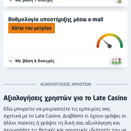
Βαθμολογία υποστήριξης μέσω e-mail
Κάτω του μετρίου
Με βάση
6
δοκιμές
ΑΞΙΟΛΟΓΉΣΕΙΣ ΧΡΗΣΤΏΝ
Αξιολογήσεις χρηστών για το Late Casino
Εδώ μπορείτε να μοιραστείτε τις εμπειρίες σας
σχετικά με το Late Casino. Διαβάστε τι έχουν γράψει οι
άλλοι παίκτες ή γράψτε τη δική σας αξιολόγηση και
περιγράψτε τις θετικές και αρνητικές ιδιότητές του με