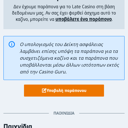
Δεν έχουμε παράπονα για το Late Casino στη βάση
δεδομένων μας. Αν σας έχει φερθεί άσχημα αυτό το
καζίνο, μπορείτε να
υποβάλετε ένα παράπονο
.
Ο υπολογισμός του Δείκτη ασφάλειας
λαμβάνει επίσης υπόψη τα παράπονα για τα
συσχετιζόμενα καζίνο και τα παράπονα που
υποβάλλονται μέσω άλλων ιστότοπων εκτός
από την Casino Guru.
Υποβολή παράπονου
ΠΑΙΧΝΊΔΙΑ
Παιχνίδια