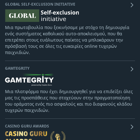
GLOBAL SELF-EXCLUSION INITIATIVE
Μια πρωτοβουλία που ξεκινήσαμε με στόχο τη δημιουργία
ενός συστήματος καθολικού αυτο-αποκλεισμού, που θα
επιτρέπει στους ευάλωτους παίκτες να μπλοκάρουν την
πρόσβασή τους σε όλες τις ευκαιρίες online τυχερών
παιχνιδιών.
GAMTEGRITY
Μια πλατφόρμα που έχει δημιουργηθεί για να επιδείξει όλες
μας τις προσπάθειες που στοχεύουν στην πραγματοποίηση
του οράματος ενός πιο ασφαλούς και πιο διαφανούς κλάδου
τυχερών παιχνιδιών.
CASINO GURU AWARDS