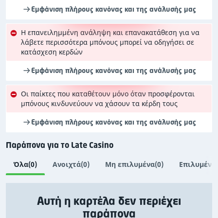
Εμφάνιση πλήρους κανόνας και της ανάλυσής μας
Η επανειλημμένη ανάληψη και επανακατάθεση για να
λάβετε περισσότερα μπόνους μπορεί να οδηγήσει σε
κατάσχεση κερδών
Εμφάνιση πλήρους κανόνας και της ανάλυσής μας
Οι παίκτες που καταθέτουν μόνο όταν προσφέρονται
μπόνους κινδυνεύουν να χάσουν τα κέρδη τους
Εμφάνιση πλήρους κανόνας και της ανάλυσής μας
Παράπονα για το Late Casino
Όλα
(0)
Ανοιχτά
(0)
Μη επιλυμένα
(0)
Επιλυμένα
Αυτή η καρτέλα δεν περιέχει
παράπονα