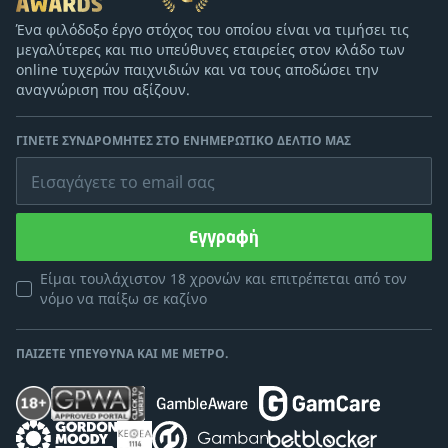
Ένα φιλόδοξο έργο στόχος του οποίου είναι να τιμήσει τις
μεγαλύτερες και πιο υπεύθυνες εταιρείες στον κλάδο των
online τυχερών παιχνιδιών και να τους αποδώσει την
αναγνώριση που αξίζουν.
ΓΊΝΕΤΕ ΣΥΝΔΡΟΜΗΤΈΣ ΣΤΟ ΕΝΗΜΕΡΩΤΙΚΌ ΔΕΛΤΊΟ ΜΑΣ
Εισαγάγετε το email σας
Εγγραφή
Είμαι τουλάχιστον 18 χρονών και επιτρέπεται από τον
νόμο να παίξω σε καζίνο
ΠΑΊΖΕΤΕ ΥΠΕΎΘΥΝΑ ΚΑΙ ΜΕ ΜΈΤΡΟ.