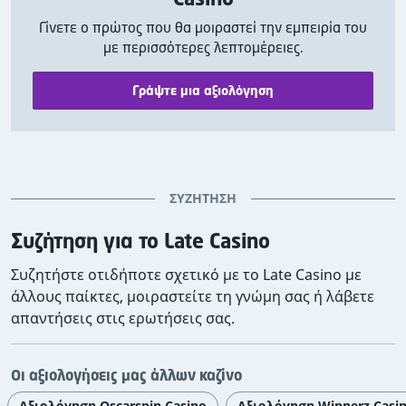
Γίνετε ο πρώτος που θα μοιραστεί την εμπειρία του
με περισσότερες λεπτομέρειες.
Γράψτε μια αξιολόγηση
ΣΥΖΉΤΗΣΗ
Συζήτηση για το Late Casino
Συζητήστε οτιδήποτε σχετικό με το Late Casino με
άλλους παίκτες, μοιραστείτε τη γνώμη σας ή λάβετε
απαντήσεις στις ερωτήσεις σας.
Οι αξιολογήσεις μας άλλων καζίνο
Αξιολόγηση Oscarspin Casino
Αξιολόγηση Winnerz Casi