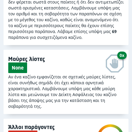
δεν φέρεται σωστά στους παίκτες ή ότι δεν αντιμετωπίζει
σωστά ορισμένες καταστάσεις. Λαμβάνουμε υπόψη μας
τον αριθμό και τη σοβαρότητα των παραπόνων σε σχέση
με το μέγεθος του καζίνο, καθώς είναι αναμενόμενο ότι
τα καζίνο με περισσότερους παίκτες θα έχουν επίσης
περισσότερα παράπονα. Λάβαμε επίσης υπόψη μας
69
παράπονα για συσχετιζόμενα καζίνο.
0x
Μαύρες λίστες
None
Αν ένα καζίνο εμφανίζεται σε σχετικές μαύρες λίστες,
είναι συνήθως σημάδι ότι έχει κάποια αρνητικά
χαρακτηριστικά. Λαμβάνουμε υπόψη μας κάθε μαύρη
λίστα και μειώνουμε τον Δείκτη Ασφάλειας του καζίνο
βάσει της άποψης μας για την κατάσταση και τη
σοβαρότητά της.
Άλλοι παράγοντες