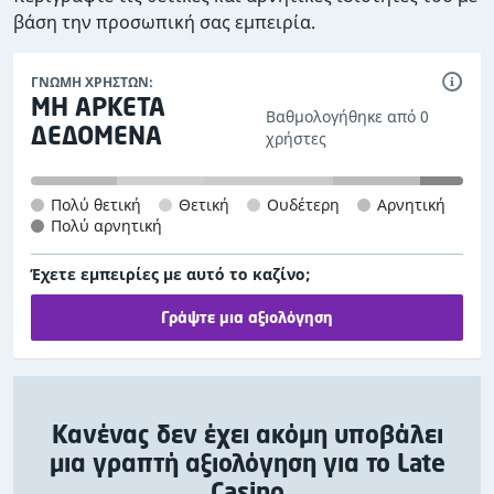
βάση την προσωπική σας εμπειρία.
ΓΝΏΜΗ ΧΡΗΣΤΏΝ:
ΜΗ ΑΡΚΕΤΆ
Βαθμολογήθηκε από 0
ΔΕΔΟΜΈΝΑ
χρήστες
Πολύ θετική
Θετική
Ουδέτερη
Αρνητική
Πολύ αρνητική
Έχετε εμπειρίες με αυτό το καζίνο;
Γράψτε μια αξιολόγηση
Κανένας δεν έχει ακόμη υποβάλει
μια γραπτή αξιολόγηση για το Late
Casino