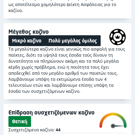
συγκεκριμένοι όροι και προϋποθέσεις μπορεί να
ως αποτέλεσμα χαμηλότερο Δείκτη Ασφάλειας για το
σας δημιουργήσουν κάποιο πρόβλημα, αν
καζίνο.
αποφασίσετε να επωφεληθείτε από τα μπόνους ή
τις προσφορές του καζίνο. Για αυτόν τον λόγο,
σας συμβουλεύουμε να βρείτε ένα άλλο καζίνο με
Μέγεθος καζίνο
δίκαιους κανόνες ή να δείξετε τουλάχιστον
Μικρό καζίνο
Πολύ μεγάλος όμιλος
ιδιαίτερη προσοχή στους όρους και
Τα μεγαλύτερα καζίνο είναι γενικώς πιο ασφαλή για τους
προϋποθέσεις αυτού του καζίνο, αν αποφασίσετε
παίκτες, διότι τα υψηλά τους έσοδα τούς δίνουν τη
να παίξετε σε αυτό.
δυνατότητα να πληρώνουν ακόμη και τα πολύ μεγάλα
κέρδη χωρίς πρόβλημα, ενώ η ποιότητα τους έχει
αποδειχθεί από τον μεγάλο αριθμό των παικτών τους.
Όπως προαναφέραμε, έχουμε δώσει στο Late Casino
Λαμβάνουμε υπόψη τα εκτιμώμενα έσοδα των 4
Δείκτη ασφαλείας κάτω από τον μέσο όρο. Αυτό
τελευταίων ετών και λαμβάνουμε επίσης υπόψη τα
σημαίνει ότι αν και δεν είναι ένα εντελώς κακό καζίνο,
έσοδα των συσχετιζόμενων καζίνο.
έχει ορισμένα αρνητικά χαρακτηριστικά εξαιτίας των
οποίων σάς συμβουλεύουμε να βρείτε ένα καλύτερο
Επίδραση συσχετιζόμενων καζίνο
online καζίνο για παιχνίδι.
Θετική
Συσχετιζόμενα καζίνο:
44