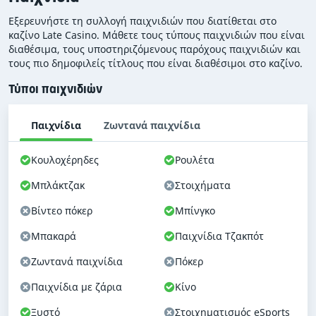
Εξερευνήστε τη συλλογή παιχνιδιών που διατίθεται στο
καζίνο Late Casino. Μάθετε τους τύπους παιχνιδιών που είναι
διαθέσιμα, τους υποστηριζόμενους παρόχους παιχνιδιών και
τους πιο δημοφιλείς τίτλους που είναι διαθέσιμοι στο καζίνο.
Τύποι παιχνιδιών
Παιχνίδια
Ζωντανά παιχνίδια
Κουλοχέρηδες
Ρουλέτα
Μπλάκτζακ
Στοιχήματα
Βίντεο πόκερ
Μπίνγκο
Μπακαρά
Παιχνίδια Τζακπότ
Ζωντανά παιχνίδια
Πόκερ
Παιχνίδια με ζάρια
Κίνο
Ξυστό
Στοιχηματισμός eSports