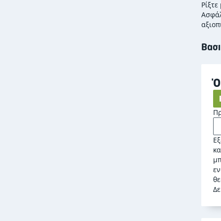
Ρίξτε
Ασφάλ
αξιοπ
Βασι
Ό
Π
Εξ
κα
μπ
εν
θε
Δε