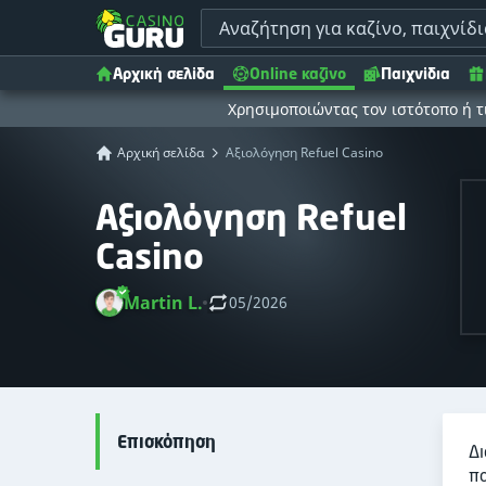
Αρχική σελίδα
Online καζίνο
Παιχνίδια
Χρησιμοποιώντας τον ιστότοπο ή τ
Αρχική σελίδα
Αξιολόγηση Refuel Casino
Αξιολόγηση Refuel
Casino
Martin L.
05/2026
Επισκόπηση
Δι
πα