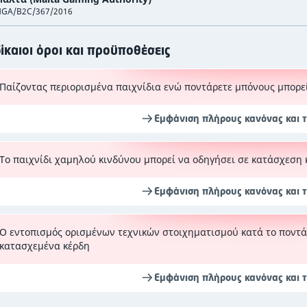
GA/B2C/367/2016
ίκαιοι όροι και προϋποθέσεις
Παίζοντας περιορισμένα παιχνίδια ενώ ποντάρετε μπόνους μπορε
Εμφάνιση πλήρους κανόνας και 
Το παιχνίδι χαμηλού κινδύνου μπορεί να οδηγήσει σε κατάσχεση
Εμφάνιση πλήρους κανόνας και 
Ο εντοπισμός ορισμένων τεχνικών στοιχηματισμού κατά το ποντά
κατασχεμένα κέρδη
Εμφάνιση πλήρους κανόνας και 