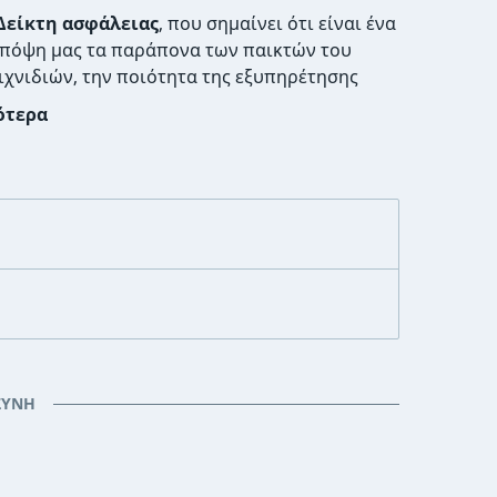
Δείκτη ασφάλειας
, που σημαίνει ότι είναι ένα
 υπόψη μας τα παράπονα των παικτών του
αιχνιδιών, την ποιότητα της εξυπηρέτησης
τα όρια ανάληψης και κέρδους, καθώς και
ότερα
 άλλα online καζίνο
, τα οποία παρατίθενται
 την πλήρη αξιολόγησή μας παρακάτω, για να
Casino είναι ένα
online καζίνο μεσαίου
ο είναι ένας σημαντικός παράγοντας, καθώς
ουν τα μεγάλα κέρδη, ενώ τα μικρότερα
αφέρετε να κερδίσετε ένα μεγάλο ποσό.
νο καζίνο
στη βάση δεδομένων μας, καθώς
ξαιτίας αυτών των παραπόνων, δώσαμε σε αυτό
ΣΎΝΗ
ίους οι
2.364
αφορούν συσχετιζόμενα καζίνο.
α τα παράπονα και τους αρνητικούς πόντους
όγησης.