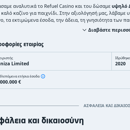
άσαμε αναλυτικά το Refuel Casino και του δώσαμε
υψηλό 
 καλό καζίνο για παιχνίδι. Στην αξιολόγησή μας, λάβαμε
νο, τα εκτιμώμενα έσοδα, την άδεια, τη γνησιότητα των π
τών, το πόσο δίκαιοι είναι οι όροι και οι προϋποθέσεις, 
Διαβάστε περισσ
υς παράγοντες. Καθώς το Refuel Casino
σχετίζεται και με
κάτω, η αξιολόγησή του επηρεάζεται από αυτά. Διαβάστε
οφορίες εταιρίας
τε περισσότερα σχετικά με αυτό το καζίνο.
ειριστής
Ιδρύθηκε
ωνα με τις έρευνες και τους υπολογισμούς μας, το Refuel 
iniza Limited
2020
θους
όσον αφορά τα συνολικά έσοδα. Τα έσοδα ενός καζίν
εγαλύτερα καζίνο δεν έχουν συνήθως πρόβλημα να πληρών
λεπόμενα ετήσια έσοδα
.000.000 €
νο ενδεχομένως να μην μπορούν να σας πληρώσουν αν κατ
 τη στιγμή, έχουμε
5 άμεσα παράπονα για το συγκεκριμέ
3 παράπονα για κάποια άλλα συσχετιζόμενα καζίνο
. Ε
ΑΣΦΆΛΕΙΑ ΚΑΙ ΔΙΚΑΙΟ
αζίνο
2.479 αρνητικούς πόντους συνολικά
, από τους οπο
είτε να βρείτε περισσότερες πληροφορίες σχετικά με όλ
φάλεια και δικαιοσύνη
τμήμα «Επεξήγηση του Δείκτη ασφάλειας» αυτής της αξιολ