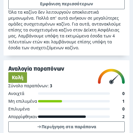
Εμφάνιση περισσότερων
το όριο κέρδους επιβάλλεται από
εξωτερικούς παράγοντες, όπως π.χ. από
Όλα τα καζίνο δεν λειτουργούν αποκλειστικά
μεμονωμένα. Πολλά απ' αυτά ανήκουν σε μεγαλύτερες
τοπικές ρυθμιστικές αρχές.
ομάδες συσχετισμένων καζίνο. Για αυτά, αντανακλούμε
επίσης τα συσχετισμένα καζίνο στον Δείκτη Ασφάλειας
Με βάση όλες τις πληροφορίες που αναφέραμε σε
μας. Λαμβάνουμε υπόψη τα εκτιμώμενα έσοδα των 4
τελευταίων ετών και λαμβάνουμε επίσης υπόψη τα
αυτήν την αξιολόγηση, μπορούμε συμπερασματικά να
έσοδα των συσχετιζόμενων καζίνο.
πούμε ότι το Jackpot Cow Casino είναι ένα πολύ καλό
online καζίνο. Μπορείτε να περιμένετε ότι θα λάβετε
καλή μεταχείριση και ότι θα έχετε μια απολαυστική
Αναλογία παραπόνων
εμπειρία αν αποφασίσετε να παίξετε σε αυτό.
Καλή
Σύνολο παραπόνων:
3
Ανοιχτά
0
Μη επιλυμένα
1
Επιλυμένα
0
Απορρίφθηκαν
2
Περιήγηση στα παράπονα