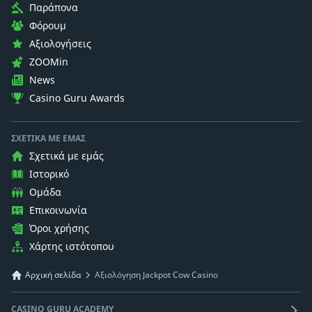
Παράπονα
Φόρουμ
Αξιολογήσεις
ZOOMin
News
Casino Guru Awards
ΣΧΕΤΙΚΆ ΜΕ ΕΜΆΣ
Σχετικά με εμάς
Ιστορικό
Ομάδα
Επικοινωνία
Όροι χρήσης
Χάρτης ιστότοπου
Αρχική σελίδα
Αξιολόγηση Jackpot Cow Casino
CASINO GURU ACADEMY