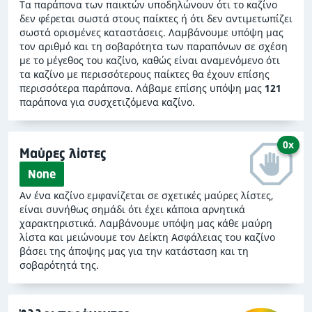
Τα παράπονα των παικτών υποδηλώνουν ότι το καζίνο
δεν φέρεται σωστά στους παίκτες ή ότι δεν αντιμετωπίζει
σωστά ορισμένες καταστάσεις. Λαμβάνουμε υπόψη μας
τον αριθμό και τη σοβαρότητα των παραπόνων σε σχέση
με το μέγεθος του καζίνο, καθώς είναι αναμενόμενο ότι
τα καζίνο με περισσότερους παίκτες θα έχουν επίσης
περισσότερα παράπονα. Λάβαμε επίσης υπόψη μας
121
παράπονα για συσχετιζόμενα καζίνο.
0x
Μαύρες λίστες
None
Αν ένα καζίνο εμφανίζεται σε σχετικές μαύρες λίστες,
είναι συνήθως σημάδι ότι έχει κάποια αρνητικά
χαρακτηριστικά. Λαμβάνουμε υπόψη μας κάθε μαύρη
λίστα και μειώνουμε τον Δείκτη Ασφάλειας του καζίνο
βάσει της άποψης μας για την κατάσταση και τη
σοβαρότητά της.