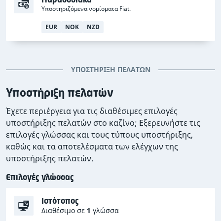
Υποστηριζόμενα νομίσματα Fiat.
EUR
NOK
NZD
ΥΠΟΣΤΉΡΙΞΗ ΠΕΛΑΤΏΝ
Υποστήριξη πελατών
Έχετε περιέργεια για τις διαθέσιμες επιλογές
υποστήριξης πελατών στο καζίνο; Εξερευνήστε τις
επιλογές γλώσσας και τους τύπους υποστήριξης,
καθώς και τα αποτελέσματα των ελέγχων της
υποστήριξης πελατών.
Επιλογές γλώσσας
Ιστότοπος
Διαθέσιμο σε
1
γλώσσα