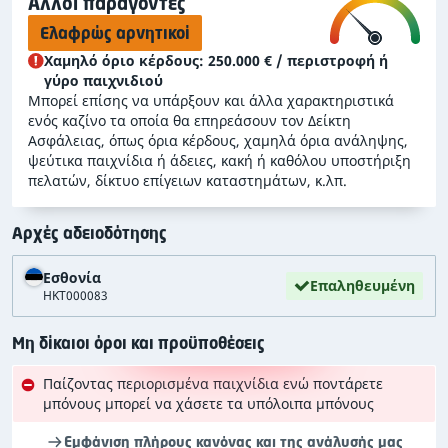
Άλλοι παράγοντες
Ελαφρώς αρνητικοί
Χαμηλό όριο κέρδους: 250.000 € / περιστροφή ή
γύρο παιχνιδιού
Μπορεί επίσης να υπάρξουν και άλλα χαρακτηριστικά
ενός καζίνο τα οποία θα επηρεάσουν τον Δείκτη
Ασφάλειας, όπως όρια κέρδους, χαμηλά όρια ανάληψης,
ψεύτικα παιχνίδια ή άδειες, κακή ή καθόλου υποστήριξη
πελατών, δίκτυο επίγειων καταστημάτων, κ.λπ.
Αρχές αδειοδότησης
Εσθονία
Επαληθευμένη
HKT000083
Μη δίκαιοι όροι και προϋποθέσεις
Παίζοντας περιορισμένα παιχνίδια ενώ ποντάρετε
μπόνους μπορεί να χάσετε τα υπόλοιπα μπόνους
Εμφάνιση πλήρους κανόνας και της ανάλυσής μας