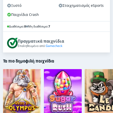
Ξυστό
Στοιχηματισμός eSports
Παιχνίδια Crash
Διαθέσιμο:
8
Μη διαθέσιμο:
7
Πραγματικά παιχνίδια
Επαληθευμένο από
Gamecheck
Τα πιο δημοφιλή παιχνίδια