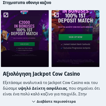
Στιγμιοτυπα οθονησ καζινο
Αξιολόγηση Jackpot Cow Casino
Εξετάσαμε αναλυτικά το Jackpot Cow Casino και του
δώσαμε
υψηλό Δείκτη ασφάλειας
, που σημαίνει ότι
είναι ένα πολύ καλό καζίνο για παιχνίδι. Στην
αξιολόγησή μας, λάβαμε υπόψη μας τα παράπονα των
Διαβάστε περισσότερα
παικτών του καζίνο, τα εκτιμώμενα έσοδα, την άδεια,