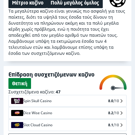
αποφασίσετε να επωφεληθείτε από τα μπόνους ή
Μέτριο καζίνο
Πολύ μεγάλος όμιλος
τις προσφορές του καζίνο. Για αυτόν τον λόγο,
Τα μεγαλύτερα καζίνο είναι γενικώς πιο ασφαλή για τους
σας συμβουλεύουμε να βρείτε ένα άλλο καζίνο με
παίκτες, διότι τα υψηλά τους έσοδα τούς δίνουν τη
δυνατότητα να πληρώνουν ακόμη και τα πολύ μεγάλα
δίκαιους κανόνες ή να δείξετε τουλάχιστον
κέρδη χωρίς πρόβλημα, ενώ η ποιότητα τους έχει
ιδιαίτερη προσοχή στους όρους και
αποδειχθεί από τον μεγάλο αριθμό των παικτών τους.
προϋποθέσεις αυτού του καζίνο, αν αποφασίσετε
Λαμβάνουμε υπόψη τα εκτιμώμενα έσοδα των 4
να παίξετε σε αυτό.
τελευταίων ετών και λαμβάνουμε επίσης υπόψη τα
έσοδα των συσχετιζόμενων καζίνο.
Προειδοποίηση: Το Jackpot Cow Casino
Επίδραση συσχετιζόμενων καζίνο
έχει όριο κέρδους 250.000 € ανά
περιστροφή (γύρος παιχνιδιού).
Αν
Θετική
κερδίσετε περισσότερα, δεν θα πάρετε τα
Συσχετιζόμενα καζίνο:
47
χρήματα πάνω απ’ αυτό το όριο. Θεωρούμε
Spin Skull Casino
8.0
/10
ότι οποιοδήποτε όριο κέρδους είναι
εξαιρετικά άδικο για τους παίκτες και
Dice Wise Casino
8.2
/10
αποτελεί αιτία χαμηλότερης βαθμολογίας
από εμάς για όλα τα καζίνο που εφαρμόζουν
Slot Cloud Casino
8.1
/10
αυτού του είδους τον περιορισμό, εκτός αν