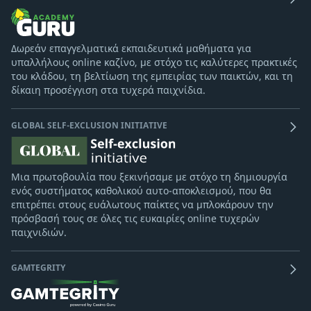
Δωρεάν επαγγελματικά εκπαιδευτικά μαθήματα για
υπαλλήλους online καζίνο, με στόχο τις καλύτερες πρακτικές
του κλάδου, τη βελτίωση της εμπειρίας των παικτών, και τη
δίκαιη προσέγγιση στα τυχερά παιχνίδια.
GLOBAL SELF-EXCLUSION INITIATIVE
Μια πρωτοβουλία που ξεκινήσαμε με στόχο τη δημιουργία
ενός συστήματος καθολικού αυτο-αποκλεισμού, που θα
επιτρέπει στους ευάλωτους παίκτες να μπλοκάρουν την
πρόσβασή τους σε όλες τις ευκαιρίες online τυχερών
παιχνιδιών.
GAMTEGRITY