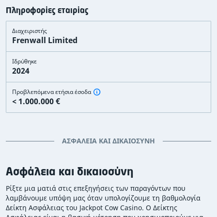
τη γνησιότητα των παιχνιδιών, την ποιότητα της
Πληροφορίες εταιρίας
εξυπηρέτησης πελατών, το πόσο δίκαιοι είναι οι όροι
Διαχειριστής
και οι προϋποθέσεις, τα όρια ανάληψης και κέρδους,
Frenwall Limited
καθώς και άλλους παράγοντες. Το Jackpot Cow Casino
σχετίζεται και με άλλα online καζίνο
, τα οποία
Ιδρύθηκε
παρατίθενται παρακάτω, και η αξιολόγησή του
2024
επηρεάζεται θετικά από αυτά. Διαβάστε την πλήρη
αξιολόγησή μας παρακάτω, για να μάθετε
Προβλεπόμενα ετήσια έσοδα
< 1.000.000 €
περισσότερα σχετικά με αυτό το καζίνο.
Σύμφωνα με τις έρευνες και τους υπολογισμούς μας,
το Jackpot Cow Casino είναι ένα
μικρότερο online
ΑΣΦΆΛΕΙΑ ΚΑΙ ΔΙΚΑΙΟΣΎΝΗ
καζίνο
όσον αφορά τα συνολικά έσοδα. Τα έσοδα ενός
καζίνο είναι ένας σημαντικός παράγοντας, καθώς τα
μεγαλύτερα καζίνο δεν έχουν συνήθως πρόβλημα να
Ασφάλεια και δικαιοσύνη
πληρώνουν τα μεγάλα κέρδη, ενώ τα μικρότερα καζίνο
Ρίξτε μια ματιά στις επεξηγήσεις των παραγόντων που
ενδεχομένως να μην μπορούν να σας πληρώσουν αν
λαμβάνουμε υπόψη μας όταν υπολογίζουμε τη βαθμολογία
καταφέρετε να κερδίσετε ένα μεγάλο ποσό.
Δείκτη Ασφάλειας του Jackpot Cow Casino. Ο Δείκτης