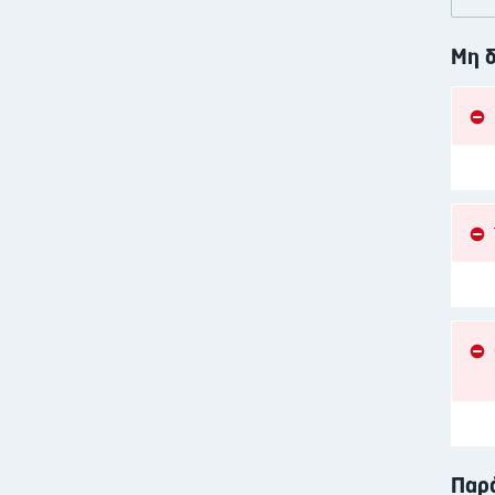
Μη δ
Παρά