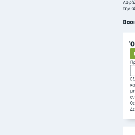
Ασφάλ
την α
Βασι
Ό
Π
Εξ
κα
μπ
εν
θε
Δε