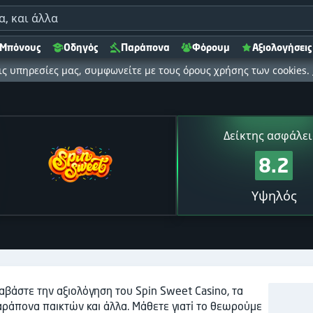
Μπόνους
Οδηγός
Παράπονα
Φόρουμ
Αξιολογήσεις
ις υπηρεσίες μας, συμφωνείτε με τους όρους χρήσης των cookies.
Δείκτης ασφάλει
8.2
Υψηλός
αβάστε την αξιολόγηση του Spin Sweet Casino, τα
ράπονα παικτών και άλλα. Μάθετε γιατί το θεωρούμε