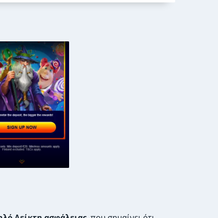
ηλό Δείκτη ασφάλειας
, που σημαίνει ότι