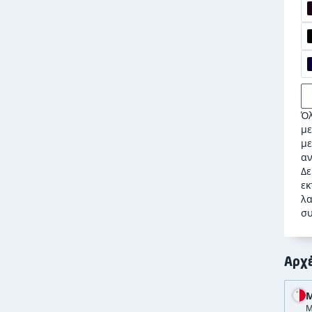
Όλ
με
με
αν
Δε
εκ
λα
συ
Αρχέ
Μ
M