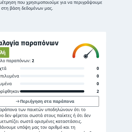
ή μέτρηση που χρησιμοποιούμε για να περιγράψουμε
νο στη βάση δεδομένων μας.
ς ενότητες στους Όρους και Προϋποθέσεις
παίκτες του καζίνο
. Οι συγκεκριμένοι
ποιο πρόβλημα, αν αποφασίσετε να
. Για αυτόν τον λόγο, σας συμβουλεύουμε
ετε τουλάχιστον ιδιαίτερη προσοχή στους
αλογία παραπόνων
ε να παίξετε σε αυτό.
λή
ολο παραπόνων:
2
χτά
0
επιλυμένα
0
ρδους 250.000 € ανά περιστροφή (γύρος
υμένα
0
τε τα χρήματα πάνω απ’ αυτό το όριο.
ρρίφθηκαν
2
τικά άδικο για τους παίκτες και αποτελεί
Περιήγηση στα παράπονα
 καζίνο που εφαρμόζουν αυτού του είδους
αι από εξωτερικούς παράγοντες, όπως π.χ.
αράπονα των παικτών υποδηλώνουν ότι το
νο δεν φέρεται σωστά στους παίκτες ή ότι δεν
μετωπίζει σωστά ορισμένες καταστάσεις.
άνουμε υπόψη μας τον αριθμό και τη