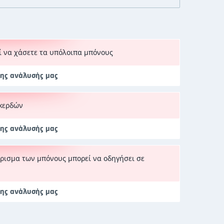
ί να χάσετε τα υπόλοιπα μπόνους
της ανάλυσής μας
 κερδών
της ανάλυσής μας
ρισμα των μπόνους μπορεί να οδηγήσει σε
της ανάλυσής μας