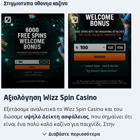
Στιγμιοτυπα οθονησ καζινο
Αξιολόγηση Wizz Spin Casino
Εξετάσαμε αναλυτικά το Wizz Spin Casino και του
δώσαμε
υψηλό Δείκτη ασφάλειας
, που σημαίνει ότι
είναι ένα πολύ καλό καζίνο για παιχνίδι. Στην
αξιολόγησή μας, λάβαμε υπόψη μας τα παράπονα των
Διαβάστε περισσότερα
παικτών του καζίνο, τα εκτιμώμενα έσοδα, την άδεια,