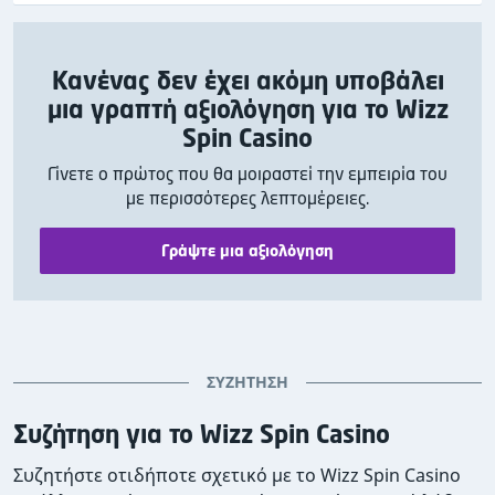
Κανένας δεν έχει ακόμη υποβάλει
μια γραπτή αξιολόγηση για το Wizz
Spin Casino
Γίνετε ο πρώτος που θα μοιραστεί την εμπειρία του
με περισσότερες λεπτομέρειες.
Γράψτε μια αξιολόγηση
ΣΥΖΉΤΗΣΗ
Συζήτηση για το Wizz Spin Casino
Συζητήστε οτιδήποτε σχετικό με το Wizz Spin Casino