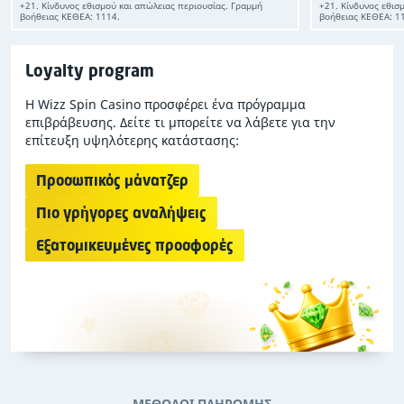
+21. Κίνδυνος εθισμού και απώλειας περιουσίας. Γραμμή
+21. Κίνδυνος εθισ
βοήθειας ΚΕΘΕΑ: 1114.
βοήθειας ΚΕΘΕΑ: 1
Loyalty program
Η Wizz Spin Casino προσφέρει ένα πρόγραμμα
επιβράβευσης. Δείτε τι μπορείτε να λάβετε για την
επίτευξη υψηλότερης κατάστασης:
Προσωπικός μάνατζερ
Πιο γρήγορες αναλήψεις
Εξατομικευμένες προσφορές
ΜΈΘΟΔΟΙ ΠΛΗΡΩΜΉΣ