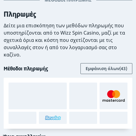
Πληρωμές
Δείτε μια επισκόπηση των μεθόδων πληρωμής που
υποστηρίζονται από το Wizz Spin Casino, μαζί με τα
σχετικά όρια και κόστη που σχετίζονται με τις
συναλλαγές στον ή από τον λογαριασμό σας στο
καζίνο.
Μέθοδοι πληρωμής
Εμφάνιση όλων
(43)