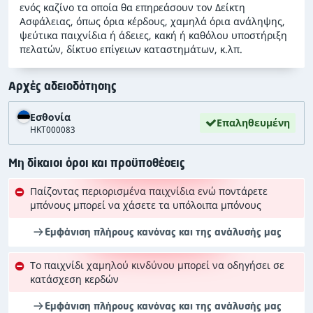
ενός καζίνο τα οποία θα επηρεάσουν τον Δείκτη
Ασφάλειας, όπως όρια κέρδους, χαμηλά όρια ανάληψης,
ψεύτικα παιχνίδια ή άδειες, κακή ή καθόλου υποστήριξη
πελατών, δίκτυο επίγειων καταστημάτων, κ.λπ.
Αρχές αδειοδότησης
Εσθονία
Επαληθευμένη
HKT000083
Μη δίκαιοι όροι και προϋποθέσεις
Παίζοντας περιορισμένα παιχνίδια ενώ ποντάρετε
μπόνους μπορεί να χάσετε τα υπόλοιπα μπόνους
Εμφάνιση πλήρους κανόνας και της ανάλυσής μας
Το παιχνίδι χαμηλού κινδύνου μπορεί να οδηγήσει σε
κατάσχεση κερδών
Εμφάνιση πλήρους κανόνας και της ανάλυσής μας