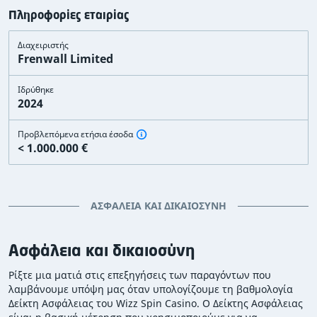
τη γνησιότητα των παιχνιδιών, την ποιότητα της
Πληροφορίες εταιρίας
εξυπηρέτησης πελατών, το πόσο δίκαιοι είναι οι όροι
Διαχειριστής
και οι προϋποθέσεις, τα όρια ανάληψης και κέρδους,
Frenwall Limited
καθώς και άλλους παράγοντες. Το Wizz Spin Casino
σχετίζεται και με άλλα online καζίνο
, τα οποία
Ιδρύθηκε
παρατίθενται παρακάτω, και η αξιολόγησή του
2024
επηρεάζεται θετικά από αυτά. Διαβάστε την πλήρη
αξιολόγησή μας παρακάτω, για να μάθετε
Προβλεπόμενα ετήσια έσοδα
< 1.000.000 €
περισσότερα σχετικά με αυτό το καζίνο.
Σύμφωνα με τις έρευνες και τους υπολογισμούς μας,
το Wizz Spin Casino είναι ένα
μικρότερο online
ΑΣΦΆΛΕΙΑ ΚΑΙ ΔΙΚΑΙΟΣΎΝΗ
καζίνο
όσον αφορά τα συνολικά έσοδα. Τα έσοδα ενός
καζίνο είναι ένας σημαντικός παράγοντας, καθώς τα
μεγαλύτερα καζίνο δεν έχουν συνήθως πρόβλημα να
Ασφάλεια και δικαιοσύνη
πληρώνουν τα μεγάλα κέρδη, ενώ τα μικρότερα καζίνο
Ρίξτε μια ματιά στις επεξηγήσεις των παραγόντων που
ενδεχομένως να μην μπορούν να σας πληρώσουν αν
λαμβάνουμε υπόψη μας όταν υπολογίζουμε τη βαθμολογία
καταφέρετε να κερδίσετε ένα μεγάλο ποσό.
Δείκτη Ασφάλειας του Wizz Spin Casino. Ο Δείκτης Ασφάλειας