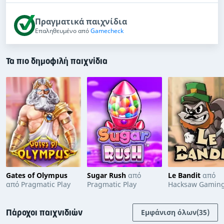
Πραγματικά παιχνίδια
Επαληθευμένο από
Gamecheck
Τα πιο δημοφιλή παιχνίδια
Gates of Olympus
Sugar Rush
από
Le Bandit
από
από Pragmatic Play
Pragmatic Play
Hacksaw Gamin
Πάροχοι παιχνιδιών
Εμφάνιση όλων
(35)