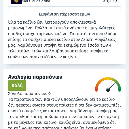
Slot Cloud Casino
8.1
/10
επιβάλλεται από εξωτερικούς παράγοντες,
όπως π.χ. από τοπικές ρυθμιστικές αρχές.
Εμφάνιση περισσότερων
Όλα τα καζίνο δεν λειτουργούν αποκλειστικά
Με βάση όλες τις πληροφορίες που αναφέραμε σε
μεμονωμένα. Πολλά απ' αυτά ανήκουν σε μεγαλύτερες
ομάδες συσχετισμένων καζίνο. Για αυτά, αντανακλούμε
αυτήν την αξιολόγηση, μπορούμε συμπερασματικά να
επίσης τα συσχετισμένα καζίνο στον Δείκτη Ασφάλειας
πούμε ότι το Wizz Spin Casino είναι ένα πολύ καλό
μας. Λαμβάνουμε υπόψη τα εκτιμώμενα έσοδα των 4
online καζίνο. Μπορείτε να περιμένετε ότι θα λάβετε
τελευταίων ετών και λαμβάνουμε επίσης υπόψη τα
καλή μεταχείριση και ότι θα έχετε μια απολαυστική
έσοδα των συσχετιζόμενων καζίνο.
εμπειρία αν αποφασίσετε να παίξετε σε αυτό.
Αναλογία παραπόνων
Καλή
Σύνολο παραπόνων:
0
Τα παράπονα των παικτών υποδηλώνουν ότι το καζίνο
δεν φέρεται σωστά στους παίκτες ή ότι δεν αντιμετωπίζει
σωστά ορισμένες καταστάσεις. Λαμβάνουμε υπόψη μας
τον αριθμό και τη σοβαρότητα των παραπόνων σε σχέση
με το μέγεθος του καζίνο, καθώς είναι αναμενόμενο ότι
τα καζίνο με περισσότερους παίκτες θα έχουν επίσης