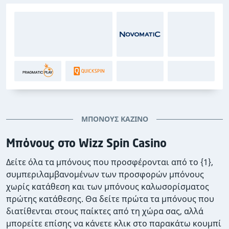
ΜΠΌΝΟΥΣ ΚΑΖΊΝΟ
Μπόνους στο Wizz Spin Casino
Δείτε όλα τα μπόνους που προσφέρονται από το {1},
συμπεριλαμβανομένων των προσφορών μπόνους
χωρίς κατάθεση και των μπόνους καλωσορίσματος
πρώτης κατάθεσης. Θα δείτε πρώτα τα μπόνους που
διατίθενται στους παίκτες από τη χώρα σας, αλλά
μπορείτε επίσης να κάνετε κλικ στο παρακάτω κουμπί