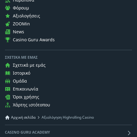
Φόρουμ
Αξιολογήσεις
ZOOMin
News
Casino Guru Awards
ΣΧΕΤΙΚΆ ΜΕ ΕΜΆΣ
Σχετικά με εμάς
Ιστορικό
Ομάδα
Επικοινωνία
Όροι χρήσης
Χάρτης ιστότοπου
Αρχική σελίδα
Αξιολόγηση Highrolling Casino
CASINO GURU ACADEMY