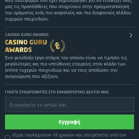
Μια πλατφόρμα που έχει δημιουργηθεί για να επιδείξει όλες
μας τις προσπάθειες που στοχεύουν στην πραγματοποίηση
του οράματος ενός πιο ασφαλούς και πιο διαφανούς κλάδου
τυχερών παιχνιδιών.
CASINO GURU AWARDS
Ένα φιλόδοξο έργο στόχος του οποίου είναι να τιμήσει τις
μεγαλύτερες και πιο υπεύθυνες εταιρείες στον κλάδο των
online τυχερών παιχνιδιών και να τους αποδώσει την
αναγνώριση που αξίζουν.
ΓΊΝΕΤΕ ΣΥΝΔΡΟΜΗΤΈΣ ΣΤΟ ΕΝΗΜΕΡΩΤΙΚΌ ΔΕΛΤΊΟ ΜΑΣ
Εισαγάγετε το email σας
Εγγραφή
Είμαι τουλάχιστον 18 χρονών και επιτρέπεται από τον