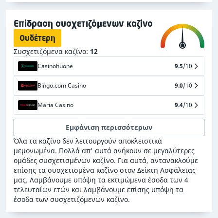
Με βάση όλες τις πληροφορίες που αναφέραμε σε
Επίδραση συσχετιζόμενων καζίνο
αυτήν την αξιολόγηση και τον πολύ υψηλό Δείκτη
Ουδέτερη
ασφάλειας αυτού του καζίνο, μπορούμε
συμπερασματικά να πούμε ότι το Highrolling Casino
Συσχετιζόμενα καζίνο:
12
είναι ένα εξαιρετικό καζίνο για παιχνίδι. Αν ψάχνετε
Casinohuone
9.5
/10
για ένα ιδανικό online καζίνο, σας προτείνουμε να
δοκιμάσετε το συγκεκριμένο.
Bingo.com Casino
9.0
/10
Maria Casino
9.4
/10
Εμφάνιση περισσότερων
Όλα τα καζίνο δεν λειτουργούν αποκλειστικά
μεμονωμένα. Πολλά απ' αυτά ανήκουν σε μεγαλύτερες
ομάδες συσχετισμένων καζίνο. Για αυτά, αντανακλούμε
επίσης τα συσχετισμένα καζίνο στον Δείκτη Ασφάλειας
μας. Λαμβάνουμε υπόψη τα εκτιμώμενα έσοδα των 4
τελευταίων ετών και λαμβάνουμε επίσης υπόψη τα
έσοδα των συσχετιζόμενων καζίνο.