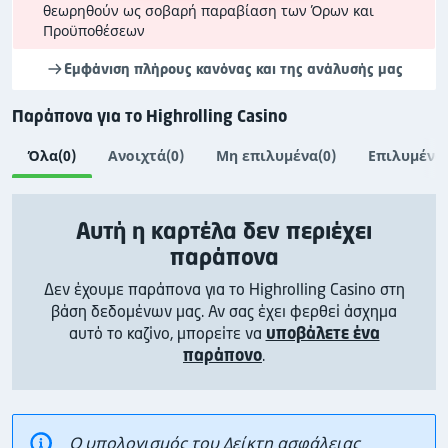
θεωρηθούν ως σοβαρή παραβίαση των Όρων και
Προϋποθέσεων
Εμφάνιση πλήρους κανόνας και της ανάλυσής μας
Παράπονα για το Highrolling Casino
Όλα
(0)
Ανοιχτά
(0)
Μη επιλυμένα
(0)
Επιλυμένα
Αυτή η καρτέλα δεν περιέχει
παράπονα
Δεν έχουμε παράπονα για το Highrolling Casino στη
βάση δεδομένων μας. Αν σας έχει φερθεί άσχημα
αυτό το καζίνο, μπορείτε να
υποβάλετε ένα
παράπονο
.
Ο υπολογισμός του Δείκτη ασφάλειας