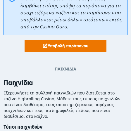
λαμβάνει επίσης υπόψη τα παράπονα για τα
συσχετιζόμενα καζίνο και τα παράπονα που
υποβάλλονται μέσω άλλων ιστότοπων εκτός
από την Casino Guru.
Υποβολή παράπονου
ΠΑΙΧΝΊΔΙΑ
Παιχνίδια
Εξερευνήστε τη συλλογή παιχνιδιών που διατίθεται στο
καζίνο Highrolling Casino. Μάθετε τους τύπους παιχνιδιών
που είναι διαθέσιμα, τους υποστηριζόμενους παρόχους
παιχνιδιών και τους πιο δημοφιλείς τίτλους που είναι
διαθέσιμοι στο καζίνο.
Τύποι παιχνιδιών