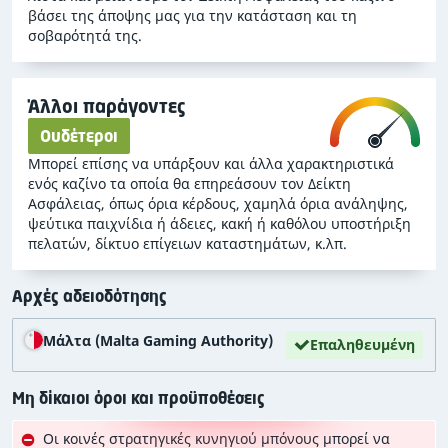
βάσει της άποψης μας για την κατάσταση και τη
σοβαρότητά της.
Άλλοι παράγοντες
Ουδέτεροι
Μπορεί επίσης να υπάρξουν και άλλα χαρακτηριστικά
ενός καζίνο τα οποία θα επηρεάσουν τον Δείκτη
Ασφάλειας, όπως όρια κέρδους, χαμηλά όρια ανάληψης,
ψεύτικα παιχνίδια ή άδειες, κακή ή καθόλου υποστήριξη
πελατών, δίκτυο επίγειων καταστημάτων, κ.λπ.
Αρχές αδειοδότησης
Μάλτα (Malta Gaming Authority)
Επαληθευμένη
Μη δίκαιοι όροι και προϋποθέσεις
Οι κοινές στρατηγικές κυνηγιού μπόνους μπορεί να