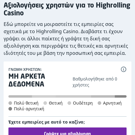
Αξιολογήσεις χρηστών για το Highrolling
Casino
Εδώ μπορείτε να μοιραστείτε τις εμπειρίες σας
σχετικά με το Highrolling Casino. Διαβάστε τι έχουν
γράψει οι άλλοι παίκτες ή γράψτε τη δική σας
αξιολόγηση και περιγράψτε τις θετικές και αρνητικές
ιδιότητές του με βάση την προσωπική σας εμπειρία.
ΓΝΏΜΗ ΧΡΗΣΤΏΝ:
ΜΗ ΑΡΚΕΤΆ
Βαθμολογήθηκε από 0
ΔΕΔΟΜΈΝΑ
χρήστες
Πολύ θετική
Θετική
Ουδέτερη
Αρνητική
Πολύ αρνητική
Έχετε εμπειρίες με αυτό το καζίνο;
Γράψτε μια αξιολόγηση