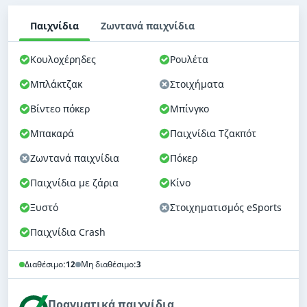
Παιχνίδια
Ζωντανά παιχνίδια
Κουλοχέρηδες
Ρουλέτα
Μπλάκτζακ
Στοιχήματα
Βίντεο πόκερ
Μπίνγκο
Μπακαρά
Παιχνίδια Τζακπότ
Ζωντανά παιχνίδια
Πόκερ
Παιχνίδια με ζάρια
Κίνο
Ξυστό
Στοιχηματισμός eSports
Παιχνίδια Crash
Διαθέσιμο:
12
Μη διαθέσιμο:
3
Πραγματικά παιχνίδια