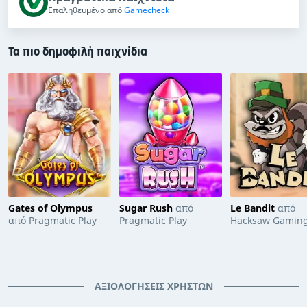
Επαληθευμένο από
Gamecheck
Τα πιο δημοφιλή παιχνίδια
Gates of Olympus
Sugar Rush
από
Le Bandit
από
από Pragmatic Play
Pragmatic Play
Hacksaw Gamin
ΑΞΙΟΛΟΓΉΣΕΙΣ ΧΡΗΣΤΏΝ