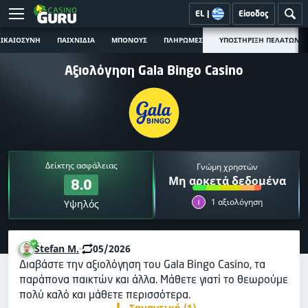
EL
|
Είσοδος
ΔΙΚΑΙΟΣΎΝΗ
ΠΑΙΧΝΊΔΙΑ
ΜΠΌΝΟΥΣ
ΠΛΗΡΩΜΈΣ
ΥΠΟΣΤΉΡΙΞΗ ΠΕΛΑΤΏΝ
Αξιολόγηση Gala Bingo Casino
Δείκτης ασφάλειας
Γνώμη χρηστών
Μη αρκετά δεδομένα
8.0
1 αξιολόγηση
Υψηλός
Stefan M.
05/2026
Διαβάστε την αξιολόγηση του Gala Bingo Casino, τα
παράπονα παικτών και άλλα. Μάθετε γιατί το θεωρούμε
πολύ καλό και μάθετε περισσότερα.
Σημαντικό (1)