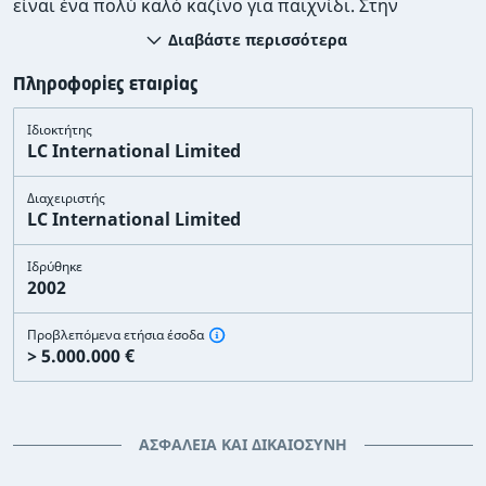
είναι ένα πολύ καλό καζίνο για παιχνίδι. Στην
αξιολόγησή μας, λάβαμε υπόψη μας τα παράπονα των
Διαβάστε περισσότερα
παικτών του καζίνο, τα εκτιμώμενα έσοδα, την άδεια,
τη γνησιότητα των παιχνιδιών, την ποιότητα της
Πληροφορίες εταιρίας
εξυπηρέτησης πελατών, το πόσο δίκαιοι είναι οι όροι
Ιδιοκτήτης
και οι προϋποθέσεις, τα όρια ανάληψης και κέρδους,
LC International Limited
καθώς και άλλους παράγοντες. Το Gala Bingo Casino
σχετίζεται και με άλλα online καζίνο
, τα οποία
Διαχειριστής
παρατίθενται παρακάτω, και η αξιολόγησή του
LC International Limited
επηρεάζεται θετικά από αυτά. Διαβάστε την πλήρη
αξιολόγησή μας παρακάτω, για να μάθετε
Ιδρύθηκε
2002
περισσότερα σχετικά με αυτό το καζίνο.
Σύμφωνα με τις έρευνες και τους υπολογισμούς μας,
Προβλεπόμενα ετήσια έσοδα
> 5.000.000 €
το Gala Bingo Casino είναι ένα
μεγάλο online καζίνο
με υψηλά συνολικά έσοδα και μεγάλο αριθμό παικτών.
Τα έσοδα ενός καζίνο είναι ένας σημαντικός
παράγοντας, καθώς τα μεγαλύτερα καζίνο δεν έχουν
ΑΣΦΆΛΕΙΑ ΚΑΙ ΔΙΚΑΙΟΣΎΝΗ
συνήθως πρόβλημα να πληρώνουν τα μεγάλα κέρδη,