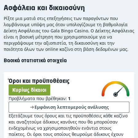
ενώ τα μικρότερα καζίνο ενδεχομένως να μην
Ασφάλεια και δικαιοσύνη
μπορούν να σας πληρώσουν αν καταφέρετε να
κερδίσετε ένα μεγάλο ποσό.
Ρίξτε μια ματιά στις επεξηγήσεις των παραγόντων που
λαμβάνουμε υπόψη μας όταν υπολογίζουμε τη βαθμολογία
Αυτή τη στιγμή, έχουμε
5 άμεσα παράπονα για το
Δείκτη Ασφάλειας του Gala Bingo Casino. Ο Δείκτης Ασφάλειας
συγκεκριμένο καζίνο
στη βάση δεδομένων μας,
είναι η βασική μέτρηση που χρησιμοποιούμε για να
καθώς και
περιγράψουμε την αξιοπιστία, τη δικαιοσύνη και την
108 παράπονα για κάποια άλλα
ποιότητα όλων των online καζίνο στη βάση δεδομένων μας.
συσχετιζόμενα καζίνο
. Εξαιτίας αυτών των
παραπόνων, δώσαμε σε αυτό το καζίνο
1.687
Βασικά στατιστικά στοιχεία
αρνητικούς πόντους συνολικά
, από τους οποίους οι
757
αφορούν συσχετιζόμενα καζίνο. Μπορείτε να
βρείτε περισσότερες πληροφορίες σχετικά με όλα τα
Όροι και προϋποθέσεις
παράπονα και τους αρνητικούς πόντους στο τμήμα
Κυρίως δίκαιοι
«Επεξήγηση του Δείκτη ασφάλειας» αυτής της
Προβλήματα που βρέθηκαν:
1
αξιολόγησης.
Εμφάνιση λεπτομερούς ανάλυσης
Εξετάζουμε τους όρους και τις προϋποθέσεις κάθε καζίνο
Προειδοποίηση:
Το Gala Bingo Casino έχει
και αναζητούμε άδικους κανόνες που θα μπορούσαν
συγκεκριμένες ενότητες στους Όρους και
ενδεχομένως να χρησιμοποιηθούν ενάντια στους
παίκτες. Οι όροι τους οποίους θεωρούμε άδικους έχουν
Προϋποθέσεις για τα Μπόνους που θεωρούμε ότι