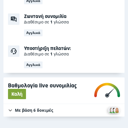
Αγγλικά
Ζωντανή συνομιλία
Διαθέσιμο σε
1
γλώσσα
Αγγλικά
Υποστήριξη πελατών:
Διαθέσιμο σε
1
γλώσσα
Αγγλικά
Βαθμολογία live συνομιλίας
Καλή
Με βάση
6
δοκιμές