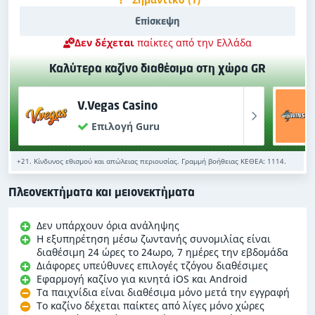
Επίσκεψη
Δεν δέχεται
παίκτες από την Ελλάδα
Καλύτερα καζίνο διαθέσιμα στη χώρα GR
V.Vegas Casino
Επιλογή Guru
+21. Κίνδυνος εθισμού και απώλειας περιουσίας. Γραμμή βοήθειας ΚΕΘΕΑ: 1114.
Πλεονεκτήματα και μειονεκτήματα
Δεν υπάρχουν όρια ανάληψης
Η εξυπηρέτηση μέσω ζωντανής συνομιλίας είναι
διαθέσιμη 24 ώρες το 24ωρο, 7 ημέρες την εβδομάδα
Διάφορες υπεύθυνες επιλογές τζόγου διαθέσιμες
Εφαρμογή καζίνο για κινητά iOS και Android
Τα παιχνίδια είναι διαθέσιμα μόνο μετά την εγγραφή
Το καζίνο δέχεται παίκτες από λίγες μόνο χώρες