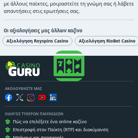
and dead cycle,You change to 5-6 different Eyecon
με άλλους παίκτες, μοιραστείτε τη γνώμη σας ή λάβετε
games and same result dead cycle,You then up your
απαντήσεις στις ερωτήσεις σας.
stakes to 25p or 50p and the same dead cycle.
It just takes your deposit with not one bit of
Οι αξιολογήσεις μας άλλων καζίνο
enjoyable gameplay everytime i deposit.
I will get told in a standard copy and paste reply,We
Αξιολόγηση Royspins Casino
Αξιολόγηση RioBet Casino
have tried and tested number generator and we
adhere to strict rules set by gambling commission
and use a tried and tested number generator and it's
just entrainment,Sorry to hear you've not won in a
while it's frustrating we know lol
Yes you win at times gambling and you lose,I know
Casino Guru
ΑΚΟΛΟΥΘΉΣΤΕ ΜΑΣ
this as i'm not stupid,But how can you lose on
Θέλουμε να κατανοείτε τα τυχερά παιχνίδια.
multiple slots,Never get features and dead cycle no
gameplay on anything on even small stakes if my
account is not capped to dead cycle? Support just
ΟΔΗΓΌΣ ΤΥΧΕΡΏΝ ΠΑΙΧΝΙΔΙΏΝ
copypaste and not helpful
Πώς να επιλέξετε ένα online καζίνο
Gala Bingo is just no gameplay at all.
Επιστροφή στον Παίκτη (RTP) και διακύμανση
Date of experience: 05 November 2023
Μπόνους και προσφορές