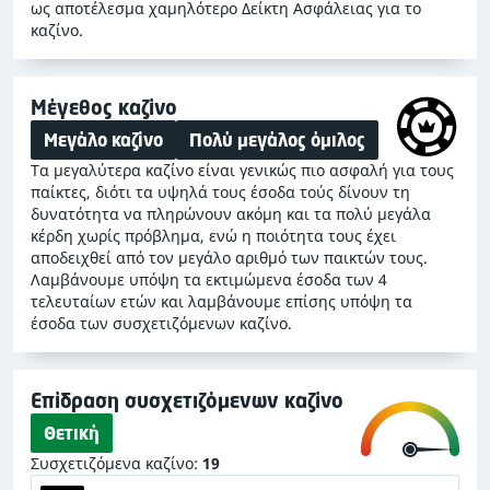
ως αποτέλεσμα χαμηλότερο Δείκτη Ασφάλειας για το
είναι
άδικοι για τους παίκτες του καζίνο
. Οι
καζίνο.
συγκεκριμένοι όροι και προϋποθέσεις μπορεί να
σας δημιουργήσουν κάποιο πρόβλημα, αν
αποφασίσετε να επωφεληθείτε από τα μπόνους ή
Μέγεθος καζίνο
τις προσφορές του καζίνο. Για αυτόν τον λόγο,
Μεγάλο καζίνο
Πολύ μεγάλος όμιλος
σας συμβουλεύουμε να βρείτε ένα άλλο καζίνο με
Τα μεγαλύτερα καζίνο είναι γενικώς πιο ασφαλή για τους
δίκαιους κανόνες ή να δείξετε τουλάχιστον
παίκτες, διότι τα υψηλά τους έσοδα τούς δίνουν τη
ιδιαίτερη προσοχή στους όρους και
δυνατότητα να πληρώνουν ακόμη και τα πολύ μεγάλα
προϋποθέσεις αυτού του καζίνο, αν αποφασίσετε
κέρδη χωρίς πρόβλημα, ενώ η ποιότητα τους έχει
να παίξετε σε αυτό.
αποδειχθεί από τον μεγάλο αριθμό των παικτών τους.
Λαμβάνουμε υπόψη τα εκτιμώμενα έσοδα των 4
τελευταίων ετών και λαμβάνουμε επίσης υπόψη τα
έσοδα των συσχετιζόμενων καζίνο.
Προειδοποίηση: Το Gala Bingo Casino έχει
ημερήσιο όριο κέρδους £250.000.
Αυτό
σημαίνει ότι το σύνολο των κερδών σας σε
Επίδραση συσχετιζόμενων καζίνο
μία ημέρα (χωρίς να συνυπολογίζονται οι
Θετική
απώλειές σας) δεν μπορεί να είναι
μεγαλύτερο από £250.000. Αν κερδίσετε
Συσχετιζόμενα καζίνο:
19