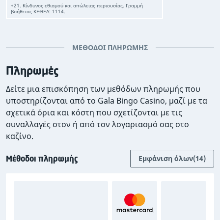
+21. Κίνδυνος εθισμού και απώλειας περιουσίας. Γραμμή
βοήθειας ΚΕΘΕΑ: 1114.
ΜΈΘΟΔΟΙ ΠΛΗΡΩΜΉΣ
Πληρωμές
Δείτε μια επισκόπηση των μεθόδων πληρωμής που
υποστηρίζονται από το Gala Bingo Casino, μαζί με τα
σχετικά όρια και κόστη που σχετίζονται με τις
συναλλαγές στον ή από τον λογαριασμό σας στο
καζίνο.
Μέθοδοι πληρωμής
Εμφάνιση όλων
(14)