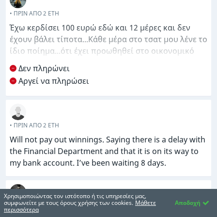
• ΠΡΙΝ ΑΠΌ 2 ΈΤΗ
Έχω κερδίσει 100 ευρώ εδώ και 12 μέρες και δεν
έχουν βάλει τίποτα...Κάθε μέρα στο τσατ μου λένε το
ίδιο ποίημα...ότι έχει προωθηθεί στο οικονομικό
τμήμα και εξετάζεται κι ότι εκείνοι δεν είναι
Δεν πληρώνει
αρμόδιοι...και ότι καταλαβαίνουν και και και....
Αργεί να πληρώσει
μπούρδες...Νιώθω ότι υποτιμούν την νοημοσύνη
μου...Ότι χειρότερο μου έχει τύχει σε καζίνο
Update
• ΠΡΙΝ ΑΠΌ 2 ΈΤΗ
Μετά την κριτική εδώ τα χρήματα μπήκαν
Will not pay out winnings. Saying there is a delay with
the Financial Department and that it is on its way to
my bank account. I’ve been waiting 8 days.
Χρησιμοποιώντας τον ιστότοπο ή τις υπηρεσίες μας,
συμφωνείτε με τους όρους χρήσης των cookies.
Μάθετε
Αποδοχή
• ΠΡΙΝ ΑΠΌ 2 ΈΤΗ
περισσότερα