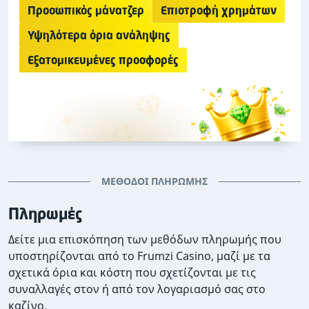
Προσωπικός μάνατζερ
Επιστροφή χρημάτων
Υψηλότερα όρια ανάληψης
Εξατομικευμένες προσφορές
ΜΈΘΟΔΟΙ ΠΛΗΡΩΜΉΣ
Πληρωμές
Δείτε μια επισκόπηση των μεθόδων πληρωμής που
υποστηρίζονται από το Frumzi Casino, μαζί με τα
σχετικά όρια και κόστη που σχετίζονται με τις
συναλλαγές στον ή από τον λογαριασμό σας στο
καζίνο.