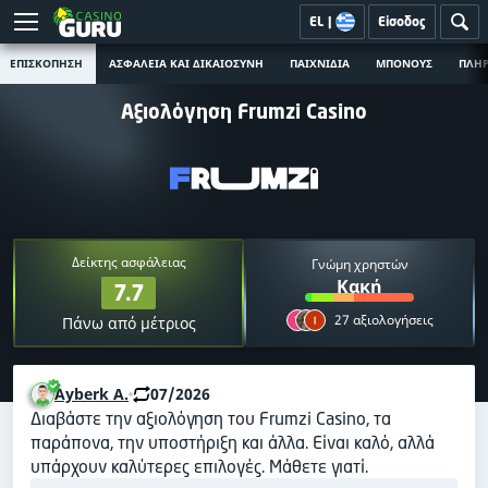
EL
|
Είσοδος
ΕΠΙΣΚΌΠΗΣΗ
ΑΣΦΆΛΕΙΑ ΚΑΙ ΔΙΚΑΙΟΣΎΝΗ
ΠΑΙΧΝΊΔΙΑ
ΜΠΌΝΟΥΣ
ΠΛΗ
Αξιολόγηση Frumzi Casino
Δείκτης ασφάλειας
Γνώμη χρηστών
Κακή
7.7
27 αξιολογήσεις
Πάνω από μέτριος
Ayberk A.
07/2026
Διαβάστε την αξιολόγηση του Frumzi Casino, τα
παράπονα, την υποστήριξη και άλλα. Είναι καλό, αλλά
υπάρχουν καλύτερες επιλογές. Μάθετε γιατί.