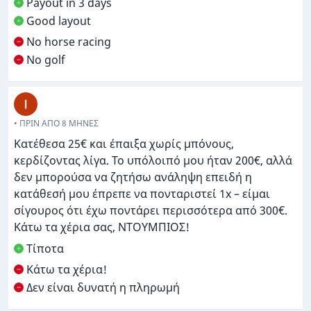
Payout in 3 days
Good layout
No horse racing
No golf
• ΠΡΙΝ ΑΠΌ 8 ΜΉΝΕΣ
Κατέθεσα 25€ και έπαιξα χωρίς μπόνους,
κερδίζοντας λίγα. Το υπόλοιπό μου ήταν 200€, αλλά
δεν μπορούσα να ζητήσω ανάληψη επειδή η
κατάθεσή μου έπρεπε να πονταριστεί 1x – είμαι
σίγουρος ότι έχω ποντάρει περισσότερα από 300€.
Κάτω τα χέρια σας, ΝΤΟΥΜΠΙΟΣ!
Τίποτα
Κάτω τα χέρια!
Δεν είναι δυνατή η πληρωμή