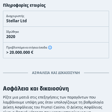
μας τα παράπονα των παικτών του καζίνο, τα
Πληροφορίες εταιρίας
εκτιμώμενα έσοδα, την άδεια, τη γνησιότητα των
Διαχειριστής
παιχνιδιών, την ποιότητα της εξυπηρέτησης πελατών,
Stellar Ltd
το πόσο δίκαιοι είναι οι όροι και οι προϋποθέσεις, τα
όρια ανάληψης και κέρδους, καθώς και άλλους
Ιδρύθηκε
παράγοντες. Καθώς το Frumzi Casino
σχετίζεται και
2020
με άλλα online καζίνο
, τα οποία παρατίθενται
παρακάτω, η αξιολόγησή του επηρεάζεται από αυτά.
Προβλεπόμενα ετήσια έσοδα
> 20.000.000 €
Διαβάστε την πλήρη αξιολόγησή μας παρακάτω, για να
μάθετε περισσότερα σχετικά με αυτό το καζίνο.
Σύμφωνα με τις έρευνες και τους υπολογισμούς μας,
ΑΣΦΆΛΕΙΑ ΚΑΙ ΔΙΚΑΙΟΣΎΝΗ
το Frumzi Casino είναι ένα
μεγάλο online καζίνο
με
υψηλά συνολικά έσοδα και μεγάλο αριθμό παικτών. Τα
έσοδα ενός καζίνο είναι ένας σημαντικός παράγοντας,
Ασφάλεια και δικαιοσύνη
καθώς τα μεγαλύτερα καζίνο δεν έχουν συνήθως
Ρίξτε μια ματιά στις επεξηγήσεις των παραγόντων που
πρόβλημα να πληρώνουν τα μεγάλα κέρδη, ενώ τα
λαμβάνουμε υπόψη μας όταν υπολογίζουμε τη βαθμολογία
μικρότερα καζίνο ενδεχομένως να μην μπορούν να
Δείκτη Ασφάλειας του Frumzi Casino. Ο Δείκτης Ασφάλειας
σας πληρώσουν αν καταφέρετε να κερδίσετε ένα