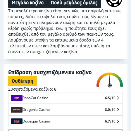
συγκεκριμένοι όροι και προϋποθέσεις μπορεί να
Μεγάλο καζίνο
Πολύ μεγάλος όμιλος
σας δημιουργήσουν κάποιο πρόβλημα, αν
Τα μεγαλύτερα καζίνο είναι γενικώς πιο ασφαλή για τους
αποφασίσετε να επωφεληθείτε από τα μπόνους ή
παίκτες, διότι τα υψηλά τους έσοδα τούς δίνουν τη
δυνατότητα να πληρώνουν ακόμη και τα πολύ μεγάλα
τις προσφορές του καζίνο. Για αυτόν τον λόγο,
κέρδη χωρίς πρόβλημα, ενώ η ποιότητα τους έχει
σας συμβουλεύουμε να βρείτε ένα άλλο καζίνο με
αποδειχθεί από τον μεγάλο αριθμό των παικτών τους.
δίκαιους κανόνες ή να δείξετε τουλάχιστον
Λαμβάνουμε υπόψη τα εκτιμώμενα έσοδα των 4
ιδιαίτερη προσοχή στους όρους και
τελευταίων ετών και λαμβάνουμε επίσης υπόψη τα
προϋποθέσεις αυτού του καζίνο, αν αποφασίσετε
έσοδα των συσχετιζόμενων καζίνο.
να παίξετε σε αυτό.
Επίδραση συσχετιζόμενων καζίνο
Το Frumzi Casino έχει Δείκτη ασφάλειας πάνω από τον
Ουδέτερη
μέσο όρο. Του δώσαμε αυτή τη βαθμολογία, διότι
πιστεύουμε ότι έχει πολλά καλά χαρακτηριστικά, αλλά
Συσχετιζόμενα καζίνο:
6
υπάρχει κάτι που μας εμποδίζει να του δώσουμε
RoboCat Casino
6.5
/10
καλύτερη βαθμολογία. Παρ’ όλα αυτά, μπορείτε να
περιμένετε μια γενικότερα καλή εμπειρία παιχνιδιού
Dragonia Casino
8.0
/10
σε αυτό το καζίνο.
Dudespin Casino
6.7
/10