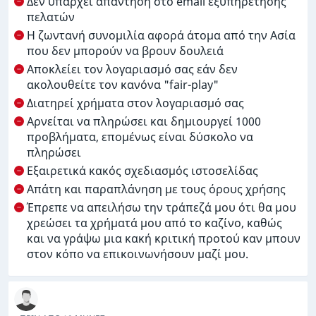
Δεν υπάρχει απάντηση στο email εξυπηρέτησης
Ο λογαριασμός μου έκλεισε ξαφνικά χωρίς καμία
πελατών
εξήγηση ή προηγούμενο email. Ο λογαριασμός είχε
Η ζωντανή συνομιλία αφορά άτομα από την Ασία
ακόμα 200 DKK, εκ των οποίων τα 100 DKK ήταν
που δεν μπορούν να βρουν δουλειά
δικές μου καταθέσεις. Το καζίνο δεν έχει δώσει
Αποκλείει τον λογαριασμό σας εάν δεν
κανένα λόγο για το κλείσιμο, ούτε μου έχει
ακολουθείτε τον κανόνα "fair-play"
επιστρέψει τα χρήματά μου.
Διατηρεί χρήματα στον λογαριασμό σας
Αρνείται να πληρώσει και δημιουργεί 1000
Είναι εντελώς αντιεπαγγελματικό να κλείνεις έναν
προβλήματα, επομένως είναι δύσκολο να
λογαριασμό χωρίς επικοινωνία και ταυτόχρονα να
πληρώσει
παρακρατείς χρήματα που έχει καταθέσει ο ίδιος ο
Εξαιρετικά κακός σχεδιασμός ιστοσελίδας
χρήστης. Τώρα αναγκάστηκα να επικοινωνήσω
Απάτη και παραπλάνηση με τους όρους χρήσης
απευθείας μαζί τους και, αν δεν υπάρξει λύση, θα
Έπρεπε να απειλήσω την τράπεζά μου ότι θα μου
πρέπει να το πάω στην τράπεζα.
χρεώσει τα χρήματά μου από το καζίνο, καθώς
και να γράψω μια κακή κριτική προτού καν μπουν
Αν αντιμετωπίζετε το ίδιο πρόβλημα, θα σας
στον κόπο να επικοινωνήσουν μαζί μου.
συμβούλευα να απειλήσετε με «νομικές ενέργειες»,
διαφορετικά δεν θα πάρετε τα χρήματά σας πίσω
από αυτούς τους απατεώνες.