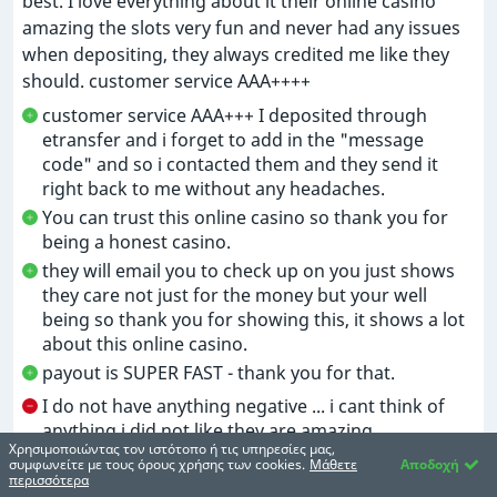
best. I love everything about it their online casino
23-Feb-24 -$500.00 18-Dec-23 -$150.00 16-Jun-23
amazing the slots very fun and never had any issues
-$150.00
when depositing, they always credited me like they
22-Feb-24 -$500.00 18-Dec-23 -$150.00 16-Jun-23
should. customer service AAA++++
-$100.00
customer service AAA+++ I deposited through
21-Feb-24 -$200.00 15-Dec-23 -$150.00 15-Jun-23
etransfer and i forget to add in the "message
-$150.00
code" and so i contacted them and they send it
20-Feb-24 -$200.00 13-Dec-23 -$100.00 15-Jun-23
right back to me without any headaches.
-$150.00
You can trust this online casino so thank you for
19-Feb-24 -$200.00 11-Dec-23 -$100.00 15-Jun-23
being a honest casino.
-$150.00
they will email you to check up on you just shows
14-Feb-24 -$200.00 07-Dec-23 -$150.00 13-Jun-23
they care not just for the money but your well
-$150.00
being so thank you for showing this, it shows a lot
13-Feb-24 -$200.00 07-Dec-23 -$150.00 13-Jun-23
about this online casino.
-$150.00
payout is SUPER FAST - thank you for that.
12-Feb-24 -$200.00 05-Dec-23 -$150.00 12-Jun-23
I do not have anything negative ... i cant think of
-$150.00
anything i did not like they are amazing.
12-Feb-24 -$200.00 04-Dec-23 -$150.00 12-Jun-23
Χρησιμοποιώντας τον ιστότοπο ή τις υπηρεσίες μας,
συμφωνείτε με τους όρους χρήσης των cookies.
Μάθετε
Αποδοχή
-$150.00
περισσότερα