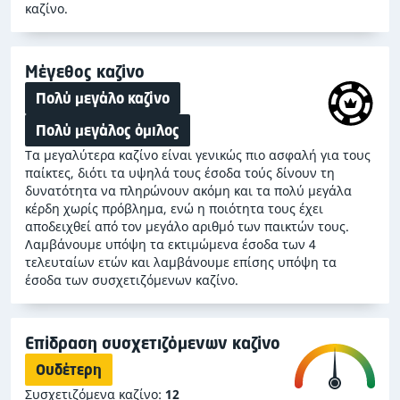
καζίνο.
συγκεκριμένοι όροι και προϋποθέσεις μπορεί να
σας δημιουργήσουν κάποιο πρόβλημα, αν
αποφασίσετε να επωφεληθείτε από τα μπόνους ή
Μέγεθος καζίνο
τις προσφορές του καζίνο. Για αυτόν τον λόγο,
Πολύ μεγάλο καζίνο
σας συμβουλεύουμε να βρείτε ένα άλλο καζίνο με
δίκαιους κανόνες ή να δείξετε τουλάχιστον
Πολύ μεγάλος όμιλος
ιδιαίτερη προσοχή στους όρους και
Τα μεγαλύτερα καζίνο είναι γενικώς πιο ασφαλή για τους
προϋποθέσεις αυτού του καζίνο, αν αποφασίσετε
παίκτες, διότι τα υψηλά τους έσοδα τούς δίνουν τη
να παίξετε σε αυτό.
δυνατότητα να πληρώνουν ακόμη και τα πολύ μεγάλα
κέρδη χωρίς πρόβλημα, ενώ η ποιότητα τους έχει
αποδειχθεί από τον μεγάλο αριθμό των παικτών τους.
Με βάση όλες τις πληροφορίες που αναφέραμε σε
Λαμβάνουμε υπόψη τα εκτιμώμενα έσοδα των 4
αυτήν την αξιολόγηση, μπορούμε συμπερασματικά να
τελευταίων ετών και λαμβάνουμε επίσης υπόψη τα
έσοδα των συσχετιζόμενων καζίνο.
πούμε ότι το PlayOJO Casino είναι ένα πολύ καλό
online καζίνο. Μπορείτε να περιμένετε ότι θα λάβετε
καλή μεταχείριση και ότι θα έχετε μια απολαυστική
Επίδραση συσχετιζόμενων καζίνο
εμπειρία αν αποφασίσετε να παίξετε σε αυτό.
Ουδέτερη
Συσχετιζόμενα καζίνο:
12