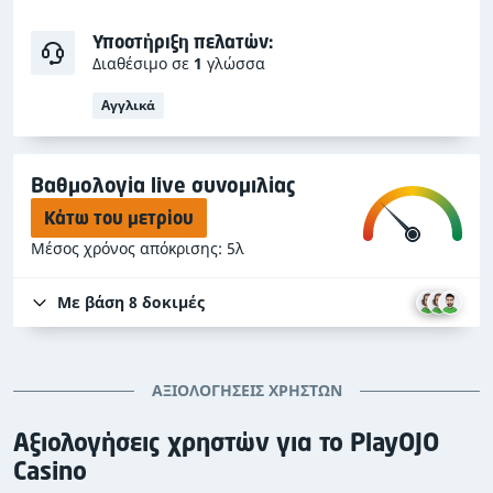
Υποστήριξη πελατών:
Διαθέσιμο σε
1
γλώσσα
Αγγλικά
Βαθμολογία live συνομιλίας
Κάτω του μετρίου
Μέσος χρόνος απόκρισης: 5λ
Με βάση
8
δοκιμές
ΑΞΙΟΛΟΓΉΣΕΙΣ ΧΡΗΣΤΏΝ
Αξιολογήσεις χρηστών για το PlayOJO
Casino