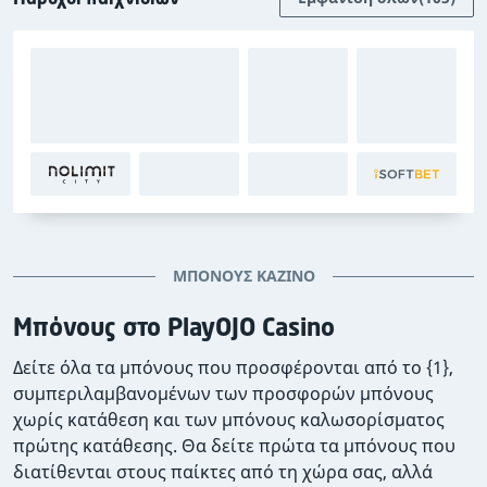
ΜΠΌΝΟΥΣ ΚΑΖΊΝΟ
Μπόνους στο PlayOJO Casino
Δείτε όλα τα μπόνους που προσφέρονται από το {1},
συμπεριλαμβανομένων των προσφορών μπόνους
χωρίς κατάθεση και των μπόνους καλωσορίσματος
πρώτης κατάθεσης. Θα δείτε πρώτα τα μπόνους που
διατίθενται στους παίκτες από τη χώρα σας, αλλά