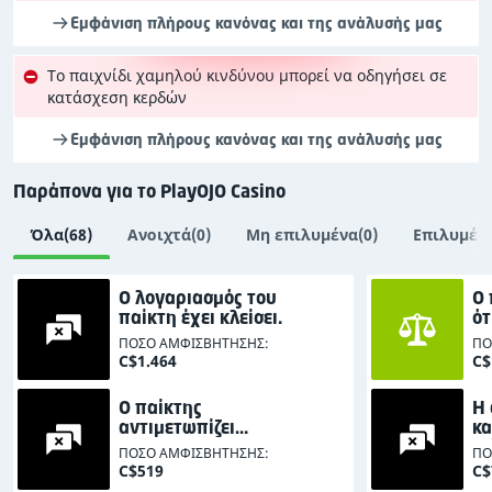
Εμφάνιση πλήρους κανόνας και της ανάλυσής μας
Το παιχνίδι χαμηλού κινδύνου μπορεί να οδηγήσει σε
κατάσχεση κερδών
Εμφάνιση πλήρους κανόνας και της ανάλυσής μας
Παράπονα για το PlayOJO Casino
Όλα
(68)
Ανοιχτά
(0)
Μη επιλυμένα
(0)
Επιλυμέν
Ο λογαριασμός του
Ο 
παίκτη έχει κλείσει.
ότ
κα
ΠΟΣΟ ΑΜΦΙΣΒΗΤΗΣΗΣ:
ΠΟ
C$1.464
C$
Ο παίκτης
Η 
αντιμετωπίζει
κα
προβλήματα
λε
ΠΟΣΟ ΑΜΦΙΣΒΗΤΗΣΗΣ:
ΠΟ
ανάληψης.
C$519
C$