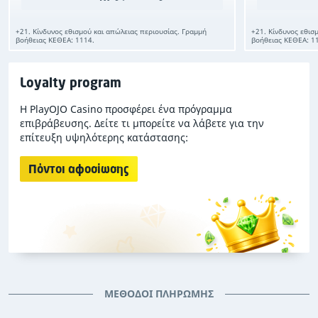
+21. Κίνδυνος εθισμού και απώλειας περιουσίας. Γραμμή
+21. Κίνδυνος εθισ
βοήθειας ΚΕΘΕΑ: 1114.
βοήθειας ΚΕΘΕΑ: 1
Loyalty program
Η PlayOJO Casino προσφέρει ένα πρόγραμμα
επιβράβευσης. Δείτε τι μπορείτε να λάβετε για την
επίτευξη υψηλότερης κατάστασης:
Πόντοι αφοσίωσης
ΜΈΘΟΔΟΙ ΠΛΗΡΩΜΉΣ