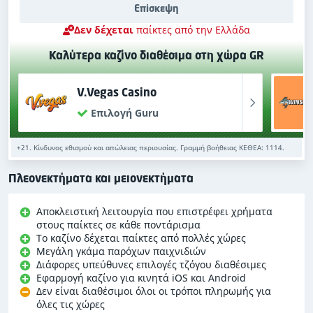
Επίσκεψη
Δεν δέχεται
παίκτες από την Ελλάδα
Καλύτερα καζίνο διαθέσιμα στη χώρα GR
V.Vegas Casino
Επιλογή Guru
+21. Κίνδυνος εθισμού και απώλειας περιουσίας. Γραμμή βοήθειας ΚΕΘΕΑ: 1114.
Πλεονεκτήματα και μειονεκτήματα
Αποκλειστική λειτουργία που επιστρέφει χρήματα
στους παίκτες σε κάθε ποντάρισμα
Το καζίνο δέχεται παίκτες από πολλές χώρες
Μεγάλη γκάμα παρόχων παιχνιδιών
Διάφορες υπεύθυνες επιλογές τζόγου διαθέσιμες
Εφαρμογή καζίνο για κινητά iOS και Android
Δεν είναι διαθέσιμοι όλοι οι τρόποι πληρωμής για
όλες τις χώρες