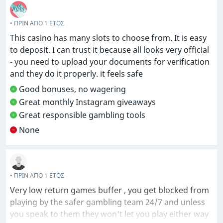
Giving 1* only because OJO support messed up and
sent my withdrawal to old bank without asking me.
• ΠΡΙΝ ΑΠΌ 1 ΈΤΟΣ
Now I'm in a long process in recovering the funds.
This casino has many slots to choose from. It is easy
to deposit. I can trust it because all looks very official
- you need to upload your documents for verification
and they do it properly. it feels safe
Good bonuses, no wagering
Great monthly Instagram giveaways
Great responsible gambling tools
None
• ΠΡΙΝ ΑΠΌ 1 ΈΤΟΣ
Very low return games buffer , you get blocked from
playing by the safer gambling team 24/7 and unless
you speak to them they won't let you play either way