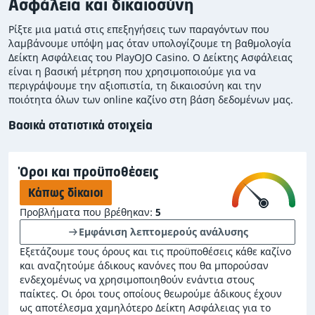
Ασφάλεια και δικαιοσύνη
να μην μπορούν να σας πληρώσουν αν καταφέρετε να
κερδίσετε ένα μεγάλο ποσό.
Ρίξτε μια ματιά στις επεξηγήσεις των παραγόντων που
λαμβάνουμε υπόψη μας όταν υπολογίζουμε τη βαθμολογία
Αυτή τη στιγμή, έχουμε
16 άμεσα παράπονα για το
Δείκτη Ασφάλειας του PlayOJO Casino. Ο Δείκτης Ασφάλειας
συγκεκριμένο καζίνο
στη βάση δεδομένων μας,
είναι η βασική μέτρηση που χρησιμοποιούμε για να
καθώς και
περιγράψουμε την αξιοπιστία, τη δικαιοσύνη και την
17 παράπονα για κάποια άλλα
ποιότητα όλων των online καζίνο στη βάση δεδομένων μας.
συσχετιζόμενα καζίνο
. Εξαιτίας αυτών των
παραπόνων, δώσαμε σε αυτό το καζίνο
4.524
Βασικά στατιστικά στοιχεία
αρνητικούς πόντους συνολικά
, από τους οποίους οι
354
αφορούν συσχετιζόμενα καζίνο. Μπορείτε να
βρείτε περισσότερες πληροφορίες σχετικά με όλα τα
Όροι και προϋποθέσεις
παράπονα και τους αρνητικούς πόντους στο τμήμα
Κάπως δίκαιοι
«Επεξήγηση του Δείκτη ασφάλειας» αυτής της
Προβλήματα που βρέθηκαν:
5
αξιολόγησης.
Εμφάνιση λεπτομερούς ανάλυσης
Εξετάζουμε τους όρους και τις προϋποθέσεις κάθε καζίνο
Προειδοποίηση:
Το PlayOJO Casino έχει
και αναζητούμε άδικους κανόνες που θα μπορούσαν
συγκεκριμένες ενότητες στους Όρους και
ενδεχομένως να χρησιμοποιηθούν ενάντια στους
παίκτες. Οι όροι τους οποίους θεωρούμε άδικους έχουν
Προϋποθέσεις για τα Μπόνους που θεωρούμε ότι
ως αποτέλεσμα χαμηλότερο Δείκτη Ασφάλειας για το
είναι
άδικοι για τους παίκτες του καζίνο
. Οι