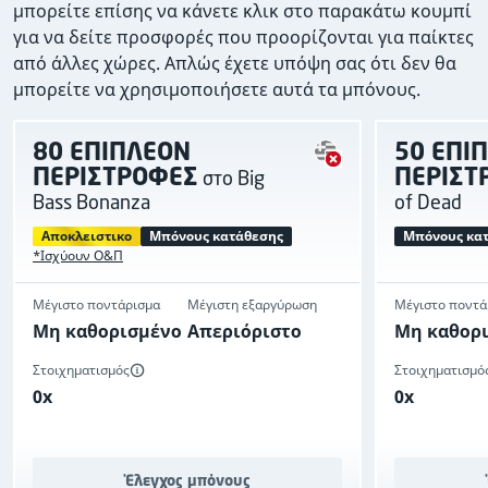
μπορείτε επίσης να κάνετε κλικ στο παρακάτω κουμπί
για να δείτε προσφορές που προορίζονται για παίκτες
από άλλες χώρες. Απλώς έχετε υπόψη σας ότι δεν θα
μπορείτε να χρησιμοποιήσετε αυτά τα μπόνους.
80 ΕΠΙΠΛΕΟΝ
50 ΕΠΙ
ΠΕΡΙΣΤΡΟΦΕΣ
ΠΕΡΙΣΤ
στο Big
Bass Bonanza
of Dead
Αποκλειστικο
Μπόνους κατάθεσης
Μπόνους κα
*Ισχύουν Ο&Π
Μέγιστο ποντάρισμα
Μέγιστη εξαργύρωση
Μέγιστο ποντά
Μη καθορισμένο
Απεριόριστο
Μη καθορ
Στοιχηματισμός
Στοιχηματισμό
0x
0x
Έλεγχος μπόνους