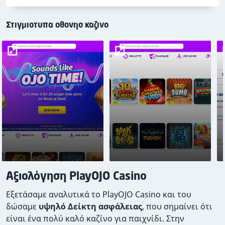
Στιγμιοτυπα οθονησ καζινο
Αξιολόγηση PlayOJO Casino
Εξετάσαμε αναλυτικά το PlayOJO Casino και του
δώσαμε
υψηλό Δείκτη ασφάλειας
, που σημαίνει ότι
είναι ένα πολύ καλό καζίνο για παιχνίδι. Στην