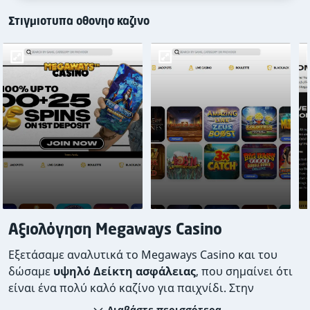
Στιγμιοτυπα οθονησ καζινο
Αξιολόγηση Megaways Casino
Εξετάσαμε αναλυτικά το Megaways Casino και του
δώσαμε
υψηλό Δείκτη ασφάλειας
, που σημαίνει ότι
είναι ένα πολύ καλό καζίνο για παιχνίδι. Στην
αξιολόγησή μας, λάβαμε υπόψη μας τα παράπονα των
Διαβάστε περισσότερα