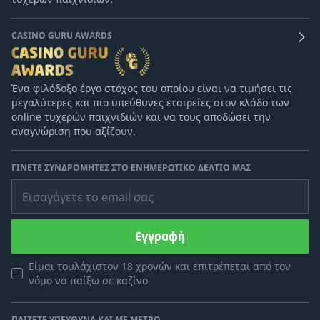
CASINO GURU AWARDS
Ένα φιλόδοξο έργο στόχος του οποίου είναι να τιμήσει τις
μεγαλύτερες και πιο υπεύθυνες εταιρείες στον κλάδο των
online τυχερών παιχνιδιών και να τους αποδώσει την
αναγνώριση που αξίζουν.
ΓΊΝΕΤΕ ΣΥΝΔΡΟΜΗΤΈΣ ΣΤΟ ΕΝΗΜΕΡΩΤΙΚΌ ΔΕΛΤΊΟ ΜΑΣ
Εισαγάγετε το email σας
Εγγραφή
Είμαι τουλάχιστον 18 χρονών και επιτρέπεται από τον
νόμο να παίξω σε καζίνο
ΠΑΊΖΕΤΕ ΥΠΕΎΘΥΝΑ ΚΑΙ ΜΕ ΜΈΤΡΟ.