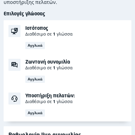
υποστήριξης πελατών.
Επιλογές γλώσσας
Ιστότοπος
Διαθέσιμο σε
1
γλώσσα
Αγγλικά
Ζωντανή συνομιλία
Διαθέσιμο σε
1
γλώσσα
Αγγλικά
Υποστήριξη πελατών:
Διαθέσιμο σε
1
γλώσσα
Αγγλικά
Βαθμολογία live συνομιλίας