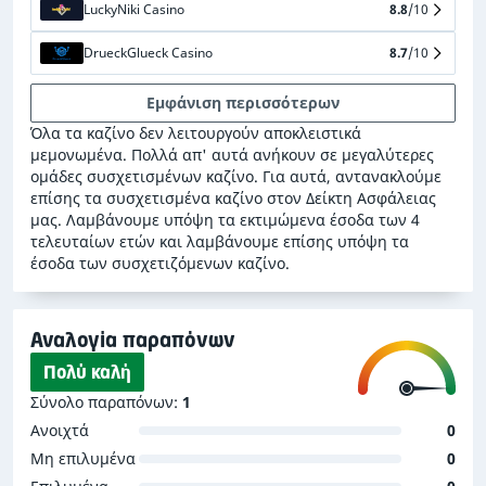
LuckyNiki Casino
8.8
/10
DrueckGlueck Casino
8.7
/10
Εμφάνιση περισσότερων
Όλα τα καζίνο δεν λειτουργούν αποκλειστικά
μεμονωμένα. Πολλά απ' αυτά ανήκουν σε μεγαλύτερες
ομάδες συσχετισμένων καζίνο. Για αυτά, αντανακλούμε
επίσης τα συσχετισμένα καζίνο στον Δείκτη Ασφάλειας
μας. Λαμβάνουμε υπόψη τα εκτιμώμενα έσοδα των 4
τελευταίων ετών και λαμβάνουμε επίσης υπόψη τα
έσοδα των συσχετιζόμενων καζίνο.
Αναλογία παραπόνων
Πολύ καλή
Σύνολο παραπόνων:
1
Ανοιχτά
0
Μη επιλυμένα
0