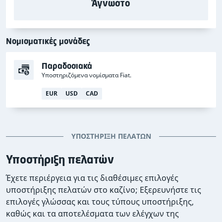
Άγνωστο
Νομισματικές μονάδες
Παραδοσιακά
Υποστηριζόμενα νομίσματα Fiat.
EUR
USD
CAD
ΥΠΟΣΤΉΡΙΞΗ ΠΕΛΑΤΏΝ
Υποστήριξη πελατών
Έχετε περιέργεια για τις διαθέσιμες επιλογές
υποστήριξης πελατών στο καζίνο; Εξερευνήστε τις
επιλογές γλώσσας και τους τύπους υποστήριξης,
καθώς και τα αποτελέσματα των ελέγχων της