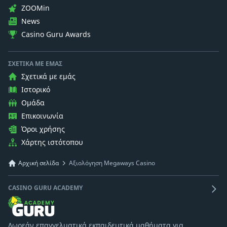
ZOOMin
News
Casino Guru Awards
ΣΧΕΤΙΚΆ ΜΕ ΕΜΆΣ
Σχετικά με εμάς
Ιστορικό
Ομάδα
Επικοινωνία
Όροι χρήσης
Χάρτης ιστότοπου
Αρχική σελίδα
Αξιολόγηση Megaways Casino
CASINO GURU ACADEMY
Δωρεάν επαγγελματικά εκπαιδευτικά μαθήματα για