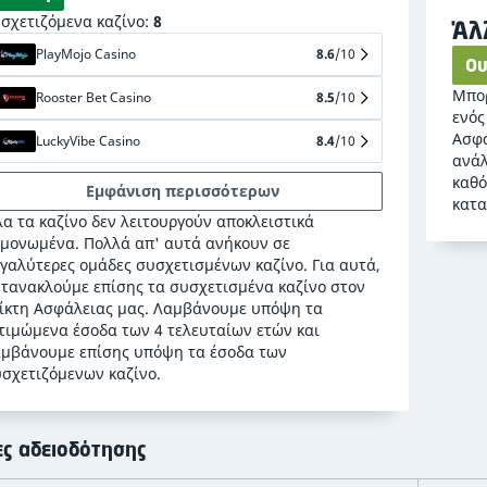
σχετιζόμενα καζίνο:
8
Άλ
PlayMojo Casino
8.6
/10
Ου
Μπορ
Rooster Bet Casino
8.5
/10
ενός
Ασφά
LuckyVibe Casino
8.4
/10
ανάλ
καθό
Εμφάνιση περισσότερων
κατα
α τα καζίνο δεν λειτουργούν αποκλειστικά
μονωμένα. Πολλά απ' αυτά ανήκουν σε
γαλύτερες ομάδες συσχετισμένων καζίνο. Για αυτά,
τανακλούμε επίσης τα συσχετισμένα καζίνο στον
ίκτη Ασφάλειας μας. Λαμβάνουμε υπόψη τα
τιμώμενα έσοδα των 4 τελευταίων ετών και
μβάνουμε επίσης υπόψη τα έσοδα των
σχετιζόμενων καζίνο.
ς αδειοδότησης