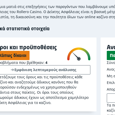
Προειδοποίηση:
Το Rollero Casino έχει συγκεκριμένες εν
 μια ματιά στις επεξηγήσεις των παραγόντων που λαμβάνουμε υπ
τα Μπόνους που θεωρούμε ότι είναι
άδικοι για τους παί
ειας του Rollero Casino. Ο Δείκτης Ασφάλειας είναι η βασική μέ
και προϋποθέσεις μπορεί να σας δημιουργήσουν κάποιο 
ιστία, τη δικαιοσύνη και την ποιότητα όλων των online καζίνο σ
επωφεληθείτε από τα μπόνους ή τις προσφορές του καζίνο
να βρείτε ένα άλλο καζίνο με δίκαιους κανόνες ή να δείξ
κά στατιστικά στοιχεία
όρους και προϋποθέσεις αυτού του καζίνο, αν αποφασίσετ
ροι και προϋποθέσεις
Αν
άση όλες τις πληροφορίες που αναφέραμε σε αυτήν την 
Κάπως δίκαιοι
Πο
 ότι το Rollero Casino είναι ένα πολύ καλό online καζίνο
ροβλήματα που βρέθηκαν:
4
Σύν
χείριση και ότι θα έχετε μια απολαυστική εμπειρία αν απο
Ανοι
Εμφάνιση λεπτομερούς ανάλυσης
Μη 
ετάζουμε τους όρους και τις προϋποθέσεις κάθε
ζίνο και αναζητούμε άδικους κανόνες που θα
Επιλ
ορούσαν ενδεχομένως να χρησιμοποιηθούν
Απο
άντια στους παίκτες. Οι όροι τους οποίους
ωρούμε άδικους έχουν ως αποτέλεσμα χαμηλότερο
ίκτη Ασφάλειας για το καζίνο.
Τα π
καζί