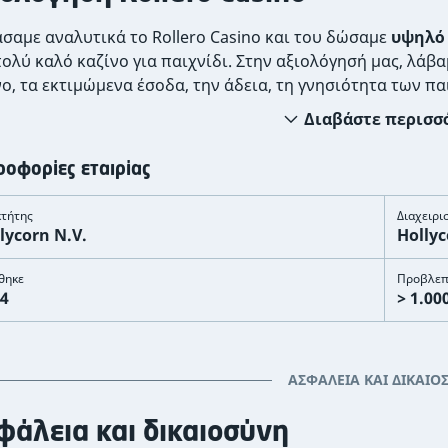
άσαμε αναλυτικά το Rollero Casino και του δώσαμε
υψηλό 
πολύ καλό καζίνο για παιχνίδι. Στην αξιολόγησή μας, λά
νο, τα εκτιμώμενα έσοδα, την άδεια, τη γνησιότητα των π
τών, το πόσο δίκαιοι είναι οι όροι και οι προϋποθέσεις, 
Διαβάστε περισσ
υς παράγοντες. Το Rollero Casino
σχετίζεται και με άλλα 
κάτω, και η αξιολόγησή του επηρεάζεται θετικά από αυτά
οφορίες εταιρίας
κάτω, για να μάθετε περισσότερα σχετικά με αυτό το καζί
κτήτης
Διαχειρι
ωνα με τις έρευνες και τους υπολογισμούς μας, το Rollero
lycorn N.V.
Hollyc
 αφορά τα συνολικά έσοδα. Ωστόσο, ανήκει σε μια μεγάλ
υαστικά έσοδα. Τα έσοδα ενός καζίνο είναι ένας σημαντι
θηκε
Προβλεπ
4
> 1.00
έχουν συνήθως πρόβλημα να πληρώνουν τα μεγάλα κέρδη,
ούν να σας πληρώσουν αν καταφέρετε να κερδίσετε ένα μ
βρήκαμε
κανένα σχετικό παράπονο
για αυτό το καζίνο.
ΑΣΦΆΛΕΙΑ ΚΑΙ ΔΙΚΑΙΟ
φάλεια και δικαιοσύνη