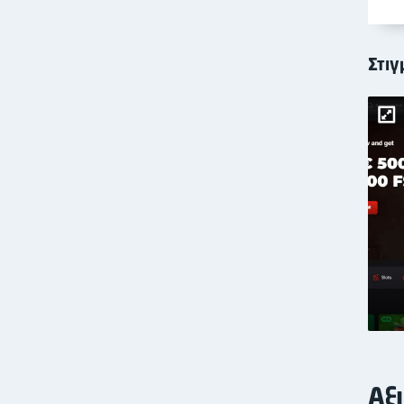
Στιγ
Αξ